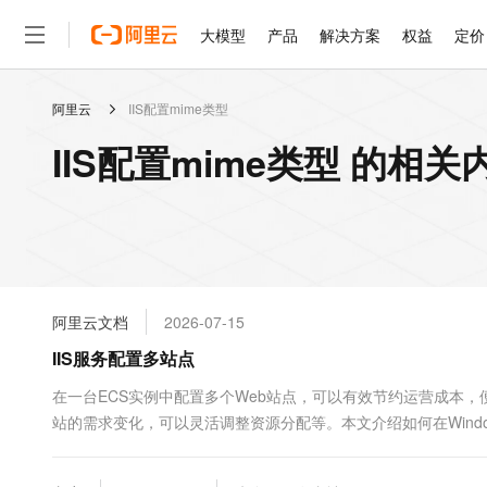
大模型
产品
解决方案
权益
定价
阿里云
IIS配置mime类型
大模型
产品
解决方案
权益
定价
云市场
伙伴
服务
了解阿里云
精选产品
精选解决方案
普惠上云
产品定价
精选商城
成为销售伙伴
售前咨询
为什么选择阿里云
千问AI平台
IIS配置mime类型 的相关
了解云产品的定价详情
大模型服务平台百炼
睿译宝，AI翻译排版一
普惠上云 官方力荐
分销伙伴
在线服务
网站建设
什么是云计算
大
大模型服务与应用平台
上传文档即自动完成翻译和
云服务器38元/年起，超
咨询伙伴
多端小程序
技术领先
云上成本管理
售后服务
轻量应用服务器
GLM-5.2：长任务时代
官方推荐返现计划
大模型
精选产品
精选解决方案
Salesforce 国际版订阅
稳定可靠
管理和优化成本
推荐新用户得奖励，单订单
销售伙伴合作计划
自助服务
友盟天域
安全合规
人工智能与机器学习
AI
文本生成
云数据库 RDS
Hermes Agent，打造
云工开物
无影生态合作计划
在线服务
阿里云文档
2026-07-15
观测云
分析师报告
自主进化，持久记忆，越用
高校专属算力普惠，学生认
计算
互联网应用开发
Qwen3.8-Max
HOT
Salesforce On Alibaba C
工单服务
IIS服务配置多站点
智能体时代全能旗舰模型
Tuya 物联网平台阿里云
研究报告与白皮书
人工智能平台 PAI
快速拥有专属 OpenClaw
大模
Consulting Partner 合
大数据
容器
免费试用
短信专区
一站式AI开发、训练和推
在一台ECS实例中配置多个Web站点，可以有效节约运营成本
蓝凌 OA
Qwen3.7-Plus
AI 大模型销售与服务生
现代化应用
站的需求变化，可以灵活调整资源分配等。本文介绍如何在Windows S
存储
天池大赛
能看、能想、能动手的多模
云解析DNS
解决方案免费试用 新老
电子合同
最高领取价值200元试用
安全
网络与CDN
AI 算法大赛
Qwen3-VL-Plus
畅捷通