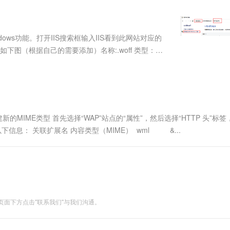
服务生态伙伴
视觉 Coding、空间感知、多模态思考等全面升级
1M上下文，专为长程任务能力而生
云工开物
企业应用
Works
Night Plan 支持 Qwen 3.8-Max
云原生大数据计算服务 MaxCompute
AI 办公
容器服务 Kub
NEW
Red Hat
30+ 款产品免费体验
Data Agent 驱动的一站式 Data+AI 开发治理平台
夜间 5 折，Qwen/Meoo/TokenPlan 客户专享
面向分析的企业级SaaS模式云数据仓库
AI智能应用
提供一站式管
科研合作
ERP
堂（旗舰版）
SUSE
dows功能。打开IIS搜索框输入IIS看到此网站对应的
智能客服
AI 应用构建
大模型原生
CRM
如下图（根据自己的需要添加）名称:.woff 类型：
防护产品
2个月
自动承接线索
建站小程序
Qoder
大模型服务平台百炼-应用模版
OA 办公系统
HOT
NEW
面向真实软件
个人版上线、团队版降价；千问3.8-Max首发发尝鲜
丰富多元化的应用模版和解决方案
力提升
财税管理
模板建站
万有无界
大模型服务平台百炼-智能体
400电话
定制建站
的模型效果
灵活可视化地构建企业级 Agent
的MIME类型 首先选择“WAP”站点的“属性”，然后选择“HTTP 头”标签
方案
广告营销
模板小程序
下信息： 关联扩展名 内容类型（MIME） wml &...
秒悟
人工智能平台 PAI
定制小程序
云端极速 AI 
新一代 AI 视频生成模型，深度适配广告营销等场景
AI Native 的算法工程平台，一站式完成建模、训练、推理服务部署
APP 开发
建站系统
面下方点击"联系我们"与我们沟通。
AI 应用
10分钟微调：让0.6B模型媲美235B模
多模态数据信
型
依托云原生高可用架构,实现Dify私有化部署
用1%尺寸在特定领域达到大模型90%以上效果