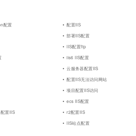
一个 AI 助手
超强辅助，Bol
即刻拥有 DeepSeek-R1 满血版
在企业官网、通讯软件中为客户提供 AI 客服
多种方案随心选，轻松解锁专属 DeepSeek
tion配置
配置IIS
部署IIS配置
IIS配置ftp
置
iis6 IIS配置
云服务器配置IIS
配置IIS无法访问网站
项目配置IIS访问
ecs IIS配置
配置IIS
r2配置IIS
IIS站点配置