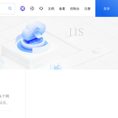
文档
备案
控制台
注册
登录
验
作计划
器
AI 活动
专业服务
服务伙伴合作计划
开发者社区
加入我们
产品动态
服务平台百炼
阿里云 OPC 创新助力计划
一站式生成采购清单，支持单品或批量购买
可编辑精美 PPT 文稿
S产品伙伴计划（繁花）
峰会
CS
造的大模型服务与应用开发平台
Agency Agents：拥有专属领域专家
AI 生产力先锋
Al MaaS 服务伙伴赋能合作
域名
博文
Careers
PolarDB Agentic Database
至高可申请百万元
 轻松生成专业的 PPT
开启高性价比 AI 编程新体验
弹性可伸缩的云计算服务
先锋实践拓展 AI 生产力的边界
发布
多领域专家智能体,一键组建 AI 虚拟交付团队
Token 补贴，五大权
计划
海大会
伙伴信用分合作计划
商标
问答
社会招聘
益加速 OPC 成功
帕鲁游戏服务器
SS
HappyHorse 打造一站式影视创作平台
飞天发布时刻
HOT
秒悟 Meoo CLI 支持一键部
划
备案
电子书
校园招聘
联机服务器，轻松开启游戏
视频创作，一键激活电商全链路生产力
稳定、安全、高性价比、高性能的云存储服务
所见，即是所愿
署项目至阿里云账号
可视化编排打通从文字构思到成片全链路闭环
更多支持
划
公司注册
镜像站
视频生成
语音识别与合成
 智能体与工作流应用
漫剧工坊：一站式动画创作平台
AI 实训营
Flink OSS 支持
合作伙伴培训与认证
划
上云迁移
站生成，高效打造优质广告素材
全接入的云上超级电脑
通过阿里云百炼高效搭建AI应用,助力高效开发
快速生产连贯的高质量长漫剧
从基础到进阶，Agent 创客手把手教你
AssumeRole 角色自定义
e-1.1-T2V
Qwen3-TTS-Flash
lScope
我要反馈
查询合作伙伴
畅细腻的高质量视频
离线语音合成大模型，多语言方言自适应，低延迟高稳定
n Alibaba Cloud ISV 合作
代维服务
建企业门户网站
10 分钟搭建微信、支付宝小程序
百炼 Qwen3.7-Flash 系列模
创新加速
ope
登录合作伙伴管理后台
我要建议
站，无忧落地极速上线
以可视化方式快速构建移动和 PC 门户网站
国内短信简单易用，安全可靠，秒级触达，全球覆盖200+国家和地区。
高效部署网站，快速应用到小程序
型发布
各个网
e-1.1-I2V
Cosyvoice-V3-Flash
b站点。
安全
畅自然，细节丰富
高表现力语音合成大模型，语音克隆听感自然
我要投诉
PolarDB
上云场景组合购
伴
Qoder CN V1.7.0 发布
漫剧创作，剧本、分镜、视频高效生成
100%兼容MySQL、PostgreSQL，兼容Oracle，支持集中和分布式
覆盖90%+业务场景，专享组合折扣价
2V
VPN
Fun-ASR