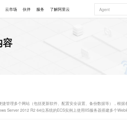
云市场
伙伴
服务
了解阿里云
AI 特惠
数据与 API
成为产品伙伴
企业增值服务
最佳实践
价格计算器
AI 场景体
基础软件
产品伙伴合
阿里云认证
市场活动
配置报价
大模型
内容
自助选配和估算价格
步到位
智启 AI 普惠权益
产品生态集成认证中心
企业支持计划
云上春晚
域名与网站
Qwen Audio：打造专属 AI 语音助手
千问官方 MaaS 平台，为开发者和 Agent 而生，新用户赠送 1 亿 + tokens 额度
一句话生成原生
AI Coding
阿里云Maa
2026 阿里云
云服务器 E
为企业打
数据集
Windows
大模型认证
模型
NEW
NEW
格式还原
值低价云产品抢先购
至高享 1亿+免费 tokens，加速 Al 应用落地
提供智能易用的域名与建站服务
Qwen-Audio-3.0-Realtime 端到端实时语音角色扮演
输入一句话想法,
智能编程，一键
安全可靠、
产品生态伙伴
专家技术服务
云上奥运之旅
弹性计算合作
阿里云中企出
手机三要素
宝塔 Linux
全部认证
价格优势
开源旗舰模型
即刻拥有 DeepSeek-V4-Pro
阿里云 OPC 创新助力计划
千问大模型
一键部署幻兽
AI 电商营销
对象存储 O
大模型
产品生态伙伴工作台
企业增值服务台
云栖战略参考
云存储合作计
云栖大会
身份实名认证
CentOS
训练营
推动算力普惠，释放技术红利
最高返9万
真正可用的 1M 上下文,一次完成代码全链路开发
快速构建应用程序和网站，即刻迈出上云第一步
轻松解锁专属 DeepSeek-V4-Pro
至高百万元 Token 补贴，加速一人公司成长
多元化、高性能、安全可靠的大模型服务
一键购买专属
从图文生成到
云上的中国
数据库合作计
活动全景
短信
Docker
图片和
自进化智能体
5 分钟轻松部署专属 QwenPaw
Token Plan 模型订阅计划
数字证书管理服务（原SSL证书）
高效搭建 AI
AI 广告创作
无影云电脑
企业成长
NEW
HOT
信息公告
看见新力量
云网络合作计
OCR 文字识别
JAVA
越聪明
证享300元代金券
全托管，含MySQL、PostgreSQL、SQL Server、MariaDB多引擎
Qwen3.8-Max 首发尝鲜，限时加量 10 倍，夜间低至2折
实现全站 HTTPS，呈现可信的 Web 访问
从聊天伙伴进化为能主动干活的本地数字员工
图文、视频一
随时随地安
Kimi-K3
HappyHors
NEW
魔搭 Mode
loud
服务实践
官网公告
Kimi 最新旗舰模型，长程编程与推理利器
让文字生成流
金融模力时刻
Salesforce O
版
发票查验
全能环境
Claude Code + GStack 打造工程团队
千问办公，限时限量积分加倍
Qoder
低代码高效构
AI 建站
短信服务
型
NEW
作计划
计划
创新中心
魔搭 ModelSc
健康状态
理服务
让AI从“聊天伙伴”进化为能干活的“数字员工”
安装技能 GStack，拥有专属 AI 工程团队
你的AI工作搭子，覆盖日常办公高频场景
面向真实软件的智能体编程平台
0 代码专业建
，便捷管理多个网站（包括更新软件、配置安全设置、备份数据等），根据
客户案例
天气预报查询
操作系统
Deepseek-v4-pro
HappyHors
态合作计划
erver 2012 R2 64位系统的ECS实例上使用IIS服务器搭建多个We
态智能体模型
旗舰 MoE 大模型，百万上下文与顶尖推理能力
图生视频，流
同享
万小智 AI 建站低至 15元/月
Qoder CN
AI 短剧/漫剧
云原生数据库 
快递物流查询
WordPress
成为服务伙
高校合作
点，立即开启云上创新
覆盖公网/内网、递归/权威、移动APP等全场景解析服务
送.CN域名，送备案服务码
基于千问大模型等，支持代码智能生成、研发智能问答
AI助力短剧
GLM-5.2
Wan2.7-T
Ubuntu