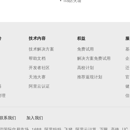
IIS防火墙
价
技术内容
权益
服
技术解决方案
免费试用
基
帮助文档
解决方案免费试用
企
开发者社区
高校计划
迁
天池大赛
推荐返现计划
官
器
阿里云认证
健
管理
信
联系我们
加入我们
巴国际交易市场
1688
阿里妈妈
飞猪
阿里云计算
万网
高德
UC