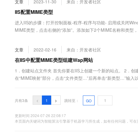
文章
2023-11-30
来自：开发者社区
大数据开发治理平台 Data
AI 产品 免费试用
网络
安全
云开发大赛
Tableau 订阅
IIS配置MIME类型
1亿+ 大模型 tokens 和 
可观测
入门学习赛
中间件
AI空中课堂在线直播课
进入IIS的步骤：打开控制面板-程序-程序与功能- 启用或关闭Win
云防火墙
140+云产品 免费试用
大模型服务
MIME类型，点击右侧的“添加”。添加如下2个MIME名称和类型，
上云与迁云
云原生的云上边界网络安全
产品新客免费试用，最长1
数据库
application/font-woff名称：.woff2 类型：application/font-woff2
生态解决方案
千问AI平台-Token Plan
企业出海
大模型ACA认证体验
大数据计算
文章
2022-02-16
来自：开发者社区
助力企业全员 AI 认知与能
行业生态解决方案
政企业务
媒体服务
千问AI平台-模型体验
在IIS中配置MIME类型组建Wap网站
开发者生态解决方案
在线体验全尺寸、多种模态
企业服务与云通信
1．创建站点文件夹 首先你要在IIS上创建一个新的站点。 2．创建新
AI 开发和 AI 应用解决
在“MIME映射”部分，点击“文件类型…”后再单击“新类型…”输入以
Happy 系列大模型
域名与网站
终端用户计算
共有3条
<
1
>
跳转至：
GO
Serverless
大模型解决方案
更新时间 2024-07-26 22:08:17
开发工具
本页面内关键词为智能算法引擎基于机器学习所生成，如有任何问题，可在页
快速部署 Dify，高效搭建 
迁移与运维管理