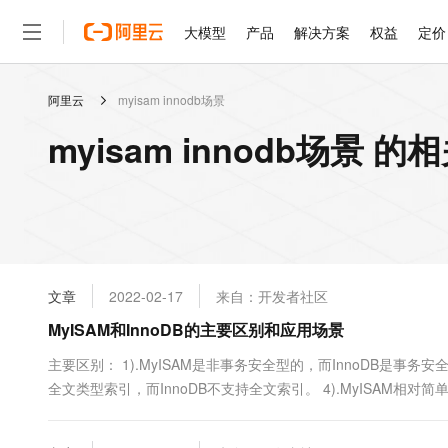
大模型
产品
解决方案
权益
定价
阿里云
myisam innodb场景
大模型
产品
解决方案
权益
定价
云市场
伙伴
服务
了解阿里云
精选产品
精选解决方案
普惠上云
产品定价
精选商城
成为销售伙伴
售前咨询
为什么选择阿里云
千问AI平台
myisam innodb场景 
了解云产品的定价详情
大模型服务平台百炼
睿译宝，AI翻译排版一
普惠上云 官方力荐
分销伙伴
在线服务
网站建设
什么是云计算
大
大模型服务与应用平台
上传文档即自动完成翻译和
云服务器38元/年起，超
咨询伙伴
多端小程序
技术领先
云上成本管理
售后服务
轻量应用服务器
GLM-5.2：长任务时代
官方推荐返现计划
大模型
精选产品
精选解决方案
Salesforce 国际版订阅
稳定可靠
管理和优化成本
推荐新用户得奖励，单订单
销售伙伴合作计划
自助服务
友盟天域
安全合规
人工智能与机器学习
AI
文本生成
云数据库 RDS
Hermes Agent，打造
云工开物
无影生态合作计划
在线服务
文章
2022-02-17
来自：开发者社区
观测云
分析师报告
自主进化，持久记忆，越用
高校专属算力普惠，学生认
计算
互联网应用开发
Qwen3.8-Max
HOT
Salesforce On Alibaba C
工单服务
MyISAM和InnoDB的主要区别和应用场景
智能体时代全能旗舰模型
Tuya 物联网平台阿里云
研究报告与白皮书
人工智能平台 PAI
快速拥有专属 OpenClaw
大模
Consulting Partner 合
大数据
容器
免费试用
短信专区
一站式AI开发、训练和推
主要区别： 1).MyISAM是非事务安全型的，而InnoDB是事务安全型
蓝凌 OA
Qwen3.7-Plus
AI 大模型销售与服务生
现代化应用
全文类型索引，而InnoDB不支持全文索引。 4).MyISAM相对简单
存储
天池大赛
能看、能想、能动手的多模
云解析DNS
解决方案免费试用 新老
电子合同
表是保存成文件的形式，在跨平台的数据转移中使用MyISAM存储会
最高领取价值200元试用
安全
网络与CDN
AI 算法大赛
Qwen3-VL-Plus
畅捷通