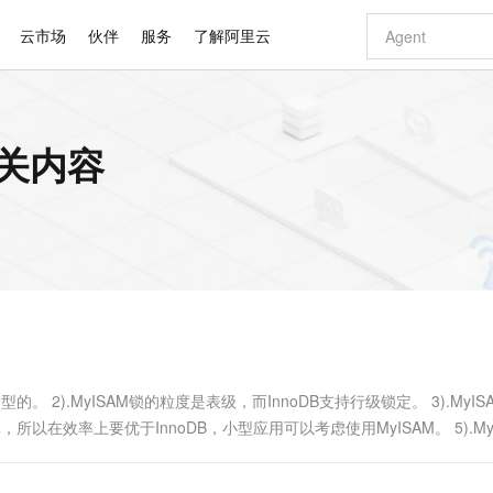
云市场
伙伴
服务
了解阿里云
AI 特惠
数据与 API
成为产品伙伴
企业增值服务
最佳实践
价格计算器
AI 场景体
基础软件
产品伙伴合
阿里云认证
市场活动
配置报价
大模型
的相关内容
自助选配和估算价格
步到位
智启 AI 普惠权益
产品生态集成认证中心
企业支持计划
云上春晚
域名与网站
Qwen Audio：打造专属 AI 语音助手
千问官方 MaaS 平台，为开发者和 Agent 而生，新用户赠送 1 亿 + tokens 额度
一句话生成原生
AI Coding
阿里云Maa
2026 阿里云
云服务器 E
为企业打
数据集
Windows
大模型认证
模型
NEW
NEW
格式还原
值低价云产品抢先购
至高享 1亿+免费 tokens，加速 Al 应用落地
提供智能易用的域名与建站服务
Qwen-Audio-3.0-Realtime 端到端实时语音角色扮演
输入一句话想法,
智能编程，一键
安全可靠、
产品生态伙伴
专家技术服务
云上奥运之旅
弹性计算合作
阿里云中企出
手机三要素
宝塔 Linux
全部认证
价格优势
开源旗舰模型
即刻拥有 DeepSeek-V4-Pro
阿里云 OPC 创新助力计划
千问大模型
一键部署幻兽
AI 电商营销
对象存储 O
大模型
产品生态伙伴工作台
企业增值服务台
云栖战略参考
云存储合作计
云栖大会
身份实名认证
CentOS
训练营
推动算力普惠，释放技术红利
最高返9万
真正可用的 1M 上下文,一次完成代码全链路开发
快速构建应用程序和网站，即刻迈出上云第一步
轻松解锁专属 DeepSeek-V4-Pro
至高百万元 Token 补贴，加速一人公司成长
多元化、高性能、安全可靠的大模型服务
一键购买专属
从图文生成到
云上的中国
数据库合作计
活动全景
短信
Docker
图片和
自进化智能体
5 分钟轻松部署专属 QwenPaw
Token Plan 模型订阅计划
数字证书管理服务（原SSL证书）
高效搭建 AI
AI 广告创作
无影云电脑
企业成长
NEW
HOT
信息公告
看见新力量
云网络合作计
OCR 文字识别
JAVA
越聪明
证享300元代金券
全托管，含MySQL、PostgreSQL、SQL Server、MariaDB多引擎
Qwen3.8-Max 首发尝鲜，限时加量 10 倍，夜间低至2折
实现全站HTTPS，呈现可信的WEB访问
从聊天伙伴进化为能主动干活的本地数字员工
图文、视频一
随时随地安
Kimi-K3
HappyHors
NEW
魔搭 Mode
loud
服务实践
官网公告
Kimi 最新旗舰模型，长程编程与推理利器
让文字生成流
金融模力时刻
Salesforce O
版
发票查验
全能环境
Claude Code + GStack 打造工程团队
千问办公，限时限量积分加倍
Qoder
低代码高效构
AI 建站
短信服务
型
NEW
作计划
计划
创新中心
魔搭 ModelSc
健康状态
理服务
让AI从“聊天伙伴”进化为能干活的“数字员工”
安装技能 GStack，拥有专属 AI 工程团队
你的AI工作搭子，覆盖日常办公高频场景
面向真实软件的智能体编程平台
0 代码专业建
的。 2).MyISAM锁的粒度是表级，而InnoDB支持行级锁定。 3).MyIS
客户案例
天气预报查询
操作系统
Deepseek-v4-pro
HappyHors
态合作计划
，所以在效率上要优于InnoDB，小型应用可以考虑使用MyISAM。 5).My
态智能体模型
旗舰 MoE 大模型，百万上下文与顶尖推理能力
图生视频，流
同享
万小智 AI 建站低至 15元/月
Qoder CN
AI 短剧/漫剧
云原生数据库 
快递物流查询
WordPress
成为服务伙
省去...
高校合作
点，立即开启云上创新
覆盖公网/内网、递归/权威、移动APP等全场景解析服务
送.CN域名，送备案服务码
基于千问大模型等，支持代码智能生成、研发智能问答
AI助力短剧
GLM-5.2
Wan2.7-T
Ubuntu