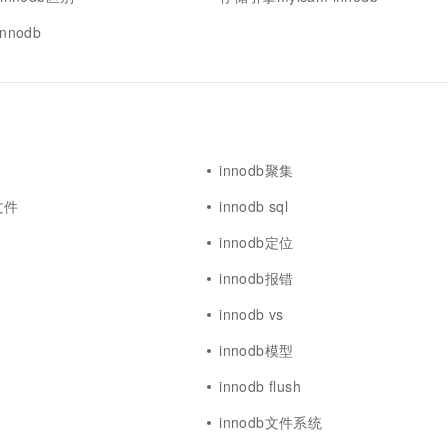
一个 AI 助手
超强辅助，Bol
即刻拥有 DeepSeek-R1 满血版
nnodb
在企业官网、通讯软件中为客户提供 AI 客服
多种方案随心选，轻松解锁专属 DeepSeek
innodb聚集
文件
innodb sql
innodb定位
innodb报错
innodb vs
innodb模型
innodb flush
innodb文件系统