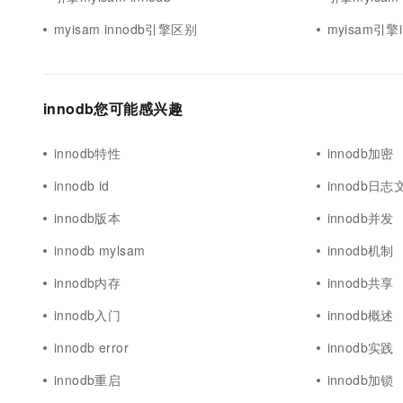
10 分钟在聊天系统中增加
专有云
myisam innodb引擎区别
myisam引擎i
innodb您可能感兴趣
innodb特性
innodb加密
innodb id
innodb日志
innodb版本
innodb并发
innodb mylsam
innodb机制
innodb内存
innodb共享
innodb入门
innodb概述
innodb error
innodb实践
innodb重启
innodb加锁