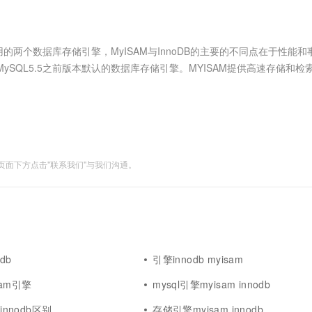
服务生态伙伴
视觉 Coding、空间感知、多模态思考等全面升级
1M上下文，专为长程任务能力而生
云工开物
企业应用
Works
Night Plan 支持 Qwen 3.8-Max
云原生大数据计算服务 MaxCompute
AI 办公
容器服务 Kub
NEW
Red Hat
30+ 款产品免费体验
Data Agent 驱动的一站式 Data+AI 开发治理平台
夜间 5 折，Qwen/Meoo/TokenPlan 客户专享
面向分析的企业级SaaS模式云数据仓库
AI智能应用
提供一站式管
科研合作
ERP
堂（旗舰版）
SUSE
比较常用的两个数据库存储引擎，MyISAM与InnoDB的主要的不同点在于性能
智能客服
AI 应用构建
大模型原生
CRM
是MySQL5.5之前版本默认的数据库存储引擎。MYISAM提供高速存储和检
防护产品
2个月
自动承接线索
不支持外键。My...
建站小程序
Qoder
大模型服务平台百炼-应用模版
OA 办公系统
HOT
NEW
面向真实软件
个人版上线、团队版降价；千问3.8-Max首发发尝鲜
丰富多元化的应用模版和解决方案
力提升
财税管理
模板建站
万有无界
大模型服务平台百炼-智能体
400电话
定制建站
的模型效果
灵活可视化地构建企业级 Agent
面下方点击"联系我们"与我们沟通。
方案
广告营销
模板小程序
秒悟
人工智能平台 PAI
定制小程序
云端极速 AI 
新一代 AI 视频生成模型，深度适配广告营销等场景
AI Native 的算法工程平台，一站式完成建模、训练、推理服务部署
APP 开发
建站系统
odb
引擎innodb myisam
AI 应用
10分钟微调：让0.6B模型媲美235B模
多模态数据信
isam引擎
mysql引擎myisam innodb
型
依托云原生高可用架构,实现Dify私有化部署
用1%尺寸在特定领域达到大模型90%以上效果
innodb区别
存储引擎myisam innodb