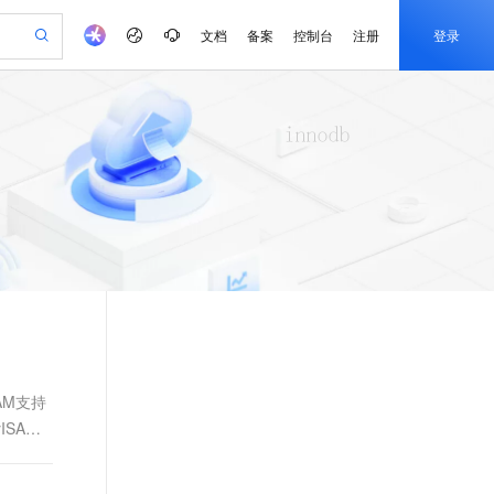
文档
备案
控制台
注册
登录
验
作计划
器
AI 活动
专业服务
服务伙伴合作计划
开发者社区
加入我们
产品动态
服务平台百炼
阿里云 OPC 创新助力计划
一站式生成采购清单，支持单品或批量购买
可编辑精美 PPT 文稿
S产品伙伴计划（繁花）
峰会
CS
造的大模型服务与应用开发平台
Agency Agents：拥有专属领域专家
AI 生产力先锋
Al MaaS 服务伙伴赋能合作
域名
博文
Careers
至高可申请百万元
Qwen3.8-Max 模型上线
 轻松生成专业的 PPT
开启高性价比 AI 编程新体验
弹性可伸缩的云计算服务
先锋实践拓展 AI 生产力的边界
多领域专家智能体,一键组建 AI 虚拟交付团队
Token 补贴，五大权
计划
海大会
伙伴信用分合作计划
商标
问答
社会招聘
益加速 OPC 成功
帕鲁游戏服务器
SS
HappyHorse 打造一站式影视创作平台
飞天发布时刻
HOT
Open Search 向量检索版支
划
备案
电子书
校园招聘
联机服务器，轻松开启游戏
视频创作，一键激活电商全链路生产力
稳定、安全、高性价比、高性能的云存储服务
所见，即是所愿
持视频检索 Pipeline 功能
可视化编排打通从文字构思到成片全链路闭环
更多支持
划
公司注册
镜像站
视频生成
语音识别与合成
 智能体与工作流应用
漫剧工坊：一站式动画创作平台
AI 实训营
应用身份服务 (IDaaS)
合作伙伴培训与认证
划
上云迁移
站生成，高效打造优质广告素材
全接入的云上超级电脑
通过阿里云百炼高效搭建AI应用,助力高效开发
快速生产连贯的高质量长漫剧
从基础到进阶，Agent 创客手把手教你
OpenClaw 管理能力上线
e-1.1-T2V
Qwen3-TTS-Flash
lScope
我要反馈
查询合作伙伴
畅细腻的高质量视频
离线语音合成大模型，多语言方言自适应，低延迟高稳定
n Alibaba Cloud ISV 合作
代维服务
建企业门户网站
10 分钟搭建微信、支付宝小程序
MaxCompute MaxFrame 提
创新加速
ope
登录合作伙伴管理后台
我要建议
站，无忧落地极速上线
以可视化方式快速构建移动和 PC 门户网站
国内短信简单易用，安全可靠，秒级触达，全球覆盖200+国家和地区。
高效部署网站，快速应用到小程序
供自动弹性内存功能
AM支持
e-1.1-I2V
Cosyvoice-V3-Flash
ISAM
安全
畅自然，细节丰富
高表现力语音合成大模型，语音克隆听感自然
我要投诉
PolarDB
上云场景组合购
Milvus 弹性伸缩功能新增节
伴
漫剧创作，剧本、分镜、视频高效生成
100%兼容MySQL、PostgreSQL，兼容Oracle，支持集中和分布式
覆盖90%+业务场景，专享组合折扣价
点支持范围
2V
VPN
Fun-ASR