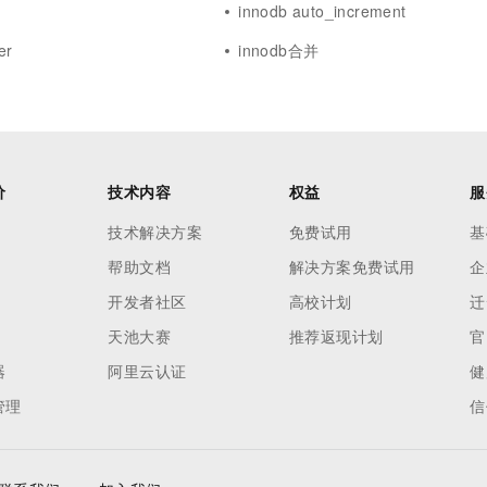
innodb auto_increment
er
innodb合并
价
技术内容
权益
服
技术解决方案
免费试用
基
帮助文档
解决方案免费试用
企
开发者社区
高校计划
迁
天池大赛
推荐返现计划
官
器
阿里云认证
健
管理
信