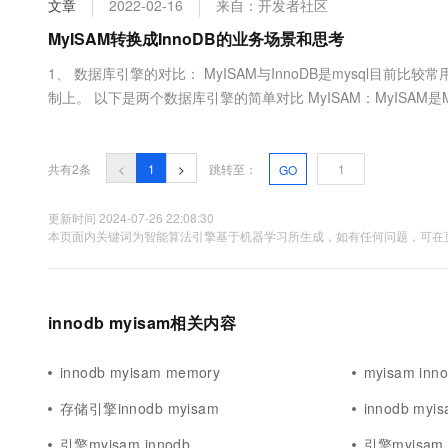
文章
2022-02-16
来自：开发者社区
大数据开发治理平台 Data
AI 产品 免费试用
网络
安全
云开发大赛
Tableau 订阅
MyISAM转换成InnoDB的业务场景和思考
1亿+ 大模型 tokens 和 
可观测
入门学习赛
中间件
AI空中课堂在线直播课
1、 数据库引擎的对比： MyISAM与InnoDB是mysql目前
云防火墙
140+云产品 免费试用
大模型服务
制上。 以下是两个数据库引擎的简单对比 MyISAM：MyISAM
上云与迁云
云原生的云上边界网络安全
产品新客免费试用，最长1
数据库
全文搜索能力，适合数据仓库等查询频繁的应用。但不支持事务、也
生态解决方案
千问AI平台-Token Plan
企业出海
大模型ACA认证体验
大数据计算
助力企业全员 AI 认知与能
行业生态解决方案
共有2条
<
1
>
跳转至：
GO
政企业务
媒体服务
千问AI平台-模型体验
开发者生态解决方案
在线体验全尺寸、多种模态
更新时间 2024-07-26 22:08:30
企业服务与云通信
本页面内关键词为智能算法引擎基于机器学习所生成，如有任何问题，可在页
AI 开发和 AI 应用解决
Happy 系列大模型
域名与网站
终端用户计算
innodb myisam相关内容
Serverless
大模型解决方案
innodb myisam memory
myisam inn
开发工具
快速部署 Dify，高效搭建 
存储引擎innodb myisam
innodb my
迁移与运维管理
引擎myisam innodb
引擎myisam 