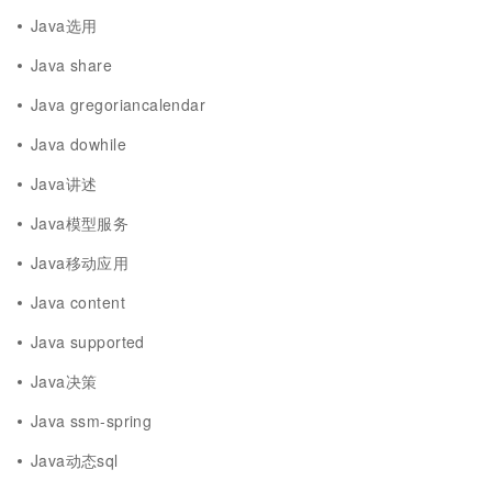
Java选用
Java share
Java gregoriancalendar
Java dowhile
Java讲述
Java模型服务
Java移动应用
Java content
Java supported
Java决策
Java ssm-spring
Java动态sql