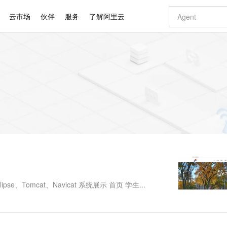
云市场
伙伴
服务
了解阿里云
AI 特惠
数据与 API
成为产品伙伴
企业增值服务
最佳实践
价格计算器
AI 场景体
基础软件
产品伙伴合
阿里云认证
市场活动
配置报价
大模型
自助选配和估算价格
新方式
睿译宝，AI翻译排版一步到位
智启 AI 普惠权益
产品生态集成认证中心
企业支持计划
云上春晚
域名与网站
千问官方 MaaS 平台，为开发者和 Agent 而生，新用户赠送 1 亿 + tokens 额度
Qwen Aud
AI Coding
阿里云Maa
2026 阿里云
云服务器 E
为企业打
数据集
Windows
大模型认证
模型
NEW
NEW
交付可用成果
值低价云产品抢先购
上传文档即自动完成翻译和格式还原
至高享 1亿+免费 tokens，加速 Al 应用落地
提供智能易用的域名与建站服务
智能编程，一键
安全可靠、
产品生态伙伴
专家技术服务
云上奥运之旅
弹性计算合作
阿里云中企出
手机三要素
宝塔 Linux
全部认证
价格优势
有专属领域专家
GLM-5.2：长任务时代开源旗舰模型
阿里云 OPC 创新助力计划
千问大模型
即刻拥有 DeepS
AI 电商营销
对象存储 O
大模型
产品生态伙伴工作台
企业增值服务台
云栖战略参考
云存储合作计
云栖大会
身份实名认证
CentOS
训练营
推动算力普惠，释放技术红利
最高返9万
多领域专家智能体,一键组建 AI 虚拟交付团队
快速构建应用程序和网站，即刻迈出上云第一步
至高百万元 Token 补贴，加速一人公司成长
多元化、高性能、安全可靠的大模型服务
真正可用的 1M 上下文,一次完成代码全链路开发
轻松解锁专属 Dee
从图文生成到
云上的中国
数据库合作计
活动全景
短信
Docker
图片和
站式影视创作平台
Hermes Agent，打造自进化智能体
Token Plan 模型订阅计划
数字证书管理服务（原SSL证书）
5 分钟轻松部署
AI 广告创作
无影云电脑
企业成长
NEW
信息公告
看见新力量
云网络合作计
OCR 文字识别
JAVA
证享300元代金券
可视化编排打通从文字构思到成片全链路闭环
全托管，含MySQL、PostgreSQL、SQL Server、MariaDB多引擎
自主进化，持久记忆，越用越聪明
Qwen3.8-Max 首发尝鲜，限时加量 10 倍，夜间低至2折
实现全站HTTPS，呈现可信的WEB访问
图文、视频一
随时随地安
Kimi-K3
HappyHors
NEW
魔搭 Mode
loud
服务实践
官网公告
Kimi 最新旗舰模型，长程编程与推理利器
让文字生成流
金融模力时刻
Salesforce O
版
发票查验
全能环境
Claude Code + GStack 打造工程团队
千问办公，限时限量积分加倍
Qoder
低代码高效构
AI 建站
短信服务
型
NEW
作计划
计划
创新中心
魔搭 ModelSc
健康状态
理服务
让AI从“聊天伙伴”进化为能干活的“数字员工”
安装技能 GStack，拥有专属 AI 工程团队
你的AI工作搭子，覆盖日常办公高频场景
面向真实软件的智能体编程平台
0 代码专业建
lipse、Tomcat、Navicat 系统展示 首页 学生...
客户案例
天气预报查询
操作系统
Deepseek-v4-pro
HappyHors
态合作计划
态智能体模型
旗舰 MoE 大模型，百万上下文与顶尖推理能力
图生视频，流
同享
万小智 AI 建站低至 15元/月
Qoder CN
AI 短剧/漫剧
云原生数据库 
快递物流查询
WordPress
成为服务伙
高校合作
点，立即开启云上创新
覆盖公网/内网、递归/权威、移动APP等全场景解析服务
送.CN域名，送备案服务码
基于千问大模型等，支持代码智能生成、研发智能问答
AI助力短剧
GLM-5.2
Wan2.7-T
Ubuntu