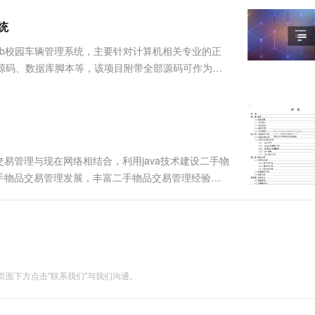
服务生态伙伴
视觉 Coding、空间感知、多模态思考等全面升级
1M上下文，专为长程任务能力而生
云工开物
企业应用
Works
Night Plan 支持 Qwen 3.8-Max
云原生大数据计算服务 MaxCompute
AI 办公
容器服务 Kub
NEW
Red Hat
系统
30+ 款产品免费体验
Data Agent 驱动的一站式 Data+AI 开发治理平台
夜间 5 折，Qwen/Meoo/TokenPlan 客户专享
面向分析的企业级SaaS模式云数据仓库
AI智能应用
提供一站式管
科研合作
ERP
堂（旗舰版）
SUSE
ava web校园车辆管理系统，主要针对计算机相关专业的正
智能客服
AI 应用构建
大模型原生
CRM
目源码、数据库脚本等，该项目附带全部源码可作为毕
防护产品
2个月
自动承接线索
统功能完善、界面美观、操作简单、功能齐全、管理便
建站小程序
Qoder
大模型服务平台百炼-应用模版
OA 办公系统
HOT
NEW
面向真实软件
个人版上线、团队版降价；千问3.8-Max首发发尝鲜
丰富多元化的应用模版和解决方案
力提升
财税管理
模板建站
万有无界
大模型服务平台百炼-智能体
400电话
定制建站
的模型效果
灵活可视化地构建企业级 Agent
易管理与现在网络相结合，利用java技术建设二手物
方案
广告营销
模板小程序
手物品交易管理发展，丰富二手物品交易管理经验能
秒悟
人工智能平台 PAI
定制小程序
泛的、全面的宣传，让尽可能多的用户了解和熟知二
云端极速 AI 
新一代 AI 视频生成模型，深度适配广告营销等场景
AI Native 的算法工程平台，一站式完成建模、训练、推理服务部署
自己，让更多的群众了解自己....
APP 开发
建站系统
面下方点击"联系我们"与我们沟通。
AI 应用
10分钟微调：让0.6B模型媲美235B模
多模态数据信
型
依托云原生高可用架构,实现Dify私有化部署
用1%尺寸在特定领域达到大模型90%以上效果