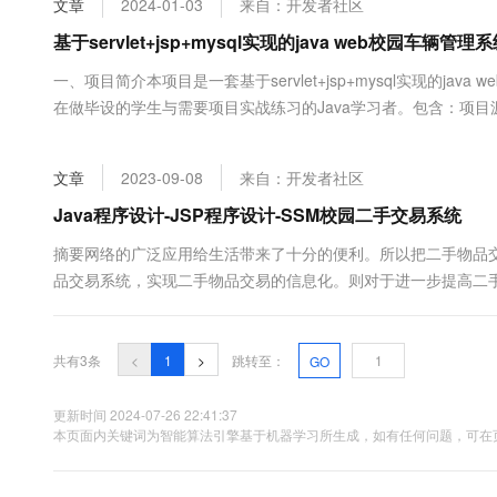
文章
2024-01-03
来自：开发者社区
大数据开发治理平台 Data
AI 产品 免费试用
网络
安全
云开发大赛
Tableau 订阅
基于servlet+jsp+mysql实现的java web校园车辆管理
1亿+ 大模型 tokens 和 
可观测
入门学习赛
中间件
AI空中课堂在线直播课
一、项目简介本项目是一套基于servlet+jsp+mysql实现的j
云防火墙
140+云产品 免费试用
大模型服务
在做毕设的学生与需要项目实战练习的Java学习者。包含：项
上云与迁云
云原生的云上边界网络安全
产品新客免费试用，最长1
数据库
设使用。项目都经过严格调试，eclipse 确保可以运行！该系
生态解决方案
千问AI平台-Token Plan
企业出海
大模型ACA认证体验
捷，具有很高的实际应用价值二、技术实现后端：servl....
大数据计算
文章
2023-09-08
来自：开发者社区
助力企业全员 AI 认知与能
行业生态解决方案
政企业务
媒体服务
Java程序设计-JSP程序设计-SSM校园二手交易系统
千问AI平台-模型体验
开发者生态解决方案
在线体验全尺寸、多种模态
企业服务与云通信
摘要网络的广泛应用给生活带来了十分的便利。所以把二手物品交
AI 开发和 AI 应用解决
品交易系统，实现二手物品交易的信息化。则对于进一步提高二
Happy 系列大模型
域名与网站
起到不少的促进作用。二手物品交易系统能够通过互联网得到广
手物品交易系统的便捷高效，不仅为群众提供了服务，而且也推广了
终端用户计算
共有3条
<
1
>
跳转至：
GO
Serverless
大模型解决方案
更新时间 2024-07-26 22:41:37
开发工具
本页面内关键词为智能算法引擎基于机器学习所生成，如有任何问题，可在页
快速部署 Dify，高效搭建 
迁移与运维管理