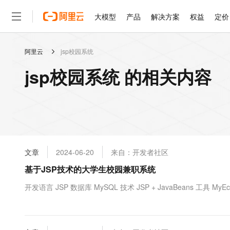
大模型
产品
解决方案
权益
定价
阿里云
jsp校园系统
大模型
产品
解决方案
权益
定价
云市场
伙伴
服务
了解阿里云
精选产品
精选解决方案
普惠上云
产品定价
精选商城
成为销售伙伴
售前咨询
为什么选择阿里云
千问AI平台
jsp校园系统 的相关内容
了解云产品的定价详情
大模型服务平台百炼
千问办公，解锁你的工作
普惠上云 官方力荐
分销伙伴
在线服务
网站建设
什么是云计算
大
大模型服务与应用平台
企业级Agent产品，直接
云服务器38元/年起，超
咨询伙伴
多端小程序
技术领先
云上成本管理
售后服务
轻量应用服务器
Agency Agents：拥
官方推荐返现计划
大模型
精选产品
精选解决方案
Salesforce 国际版订阅
稳定可靠
管理和优化成本
推荐新用户得奖励，单订单
销售伙伴合作计划
自助服务
友盟天域
安全合规
人工智能与机器学习
AI
文本生成
云数据库 RDS
HappyHorse 打造一
云工开物
无影生态合作计划
在线服务
文章
2024-06-20
来自：开发者社区
观测云
分析师报告
高校专属算力普惠，学生认
计算
互联网应用开发
Qwen3.8-Max
HOT
Salesforce On Alibaba C
工单服务
基于JSP技术的大学生校园兼职系统
智能体时代全能旗舰模型
Tuya 物联网平台阿里云
研究报告与白皮书
人工智能平台 PAI
快速拥有专属 OpenClaw
大模
Consulting Partner 合
大数据
容器
免费试用
短信专区
一站式AI开发、训练和推
开发语言 JSP 数据库 MySQL 技术 JSP + JavaBeans 工具 MyEc
蓝凌 OA
Qwen3.7-Plus
AI 大模型销售与服务生
现代化应用
存储
天池大赛
能看、能想、能动手的多模
云解析DNS
解决方案免费试用 新老
电子合同
最高领取价值200元试用
安全
网络与CDN
AI 算法大赛
Qwen3-VL-Plus
畅捷通