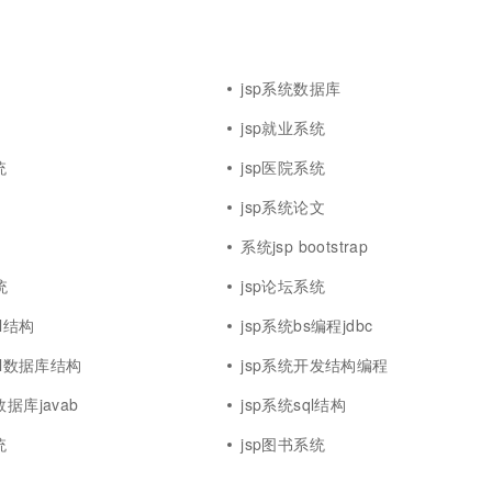
一个 AI 助手
超强辅助，Bol
即刻拥有 DeepSeek-R1 满血版
在企业官网、通讯软件中为客户提供 AI 客服
多种方案随心选，轻松解锁专属 DeepSeek
jsp系统数据库
jsp就业系统
统
jsp医院系统
jsp系统论文
系统jsp bootstrap
统
jsp论坛系统
ql结构
jsp系统bs编程jdbc
sql数据库结构
jsp系统开发结构编程
据库javab
jsp系统sql结构
统
jsp图书系统