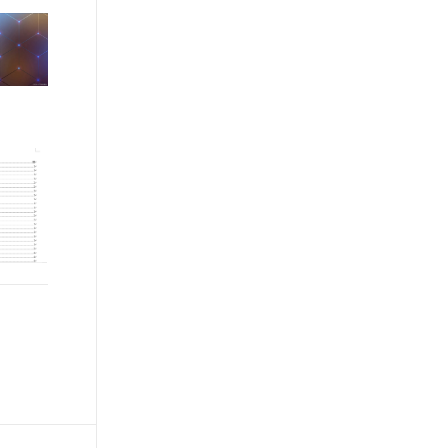
文戏情感细腻自然，动作戏激烈拳拳到肉，实现更强表演能力
支持中英文自由切换，具备更强的噪声鲁棒性
ernetes 版 ACK
云聚AI 严选权益
AI 原生数据库服务发布
SSL 证书
，一键激活高效办公新体验
理容器应用的 K8s 服务
精选AI产品，从模型到应用全链提效
Agent 数据网关
堡垒机
AI 用量加速计划
云原生数据库 PolarDB
应用
防火墙
、识别商机，让客服更高效、服务更出色。
新老同享，达量后返
Agentic Database 发布
千问办公
主机安全
NEW
的智能体编程平台
一站式AI生产力平台
AI 应用及服务市场
伶鹊
企业级人与Agent协作平台，接入和调度多个数字员工
智能客服平台，对话机器人、对话分析、智能外呼
AI 应用
大模型服务平台百炼 - 全妙
大模型
应用创作平台
多模态内容创作工具，已接入 DeepSeek
自然语言处理
数据标注
机器学习
息提取
与 AI 智能体进行实时音视频通话
从文本、图片、视频中提取结构化的属性信息
构建支持视频理解的 AI 音视频实时通话应用