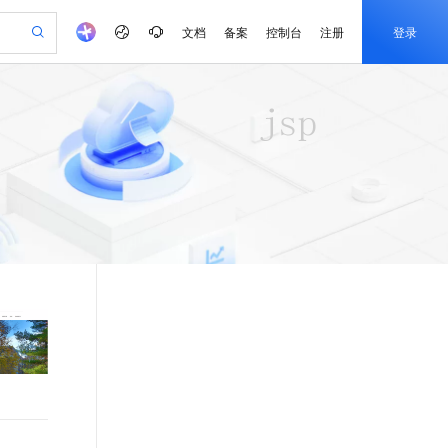
文档
备案
控制台
注册
登录
验
作计划
器
AI 活动
专业服务
服务伙伴合作计划
开发者社区
加入我们
产品动态
服务平台百炼
阿里云 OPC 创新助力计划
一站式生成采购清单，支持单品或批量购买
io：打造专属 AI 语音助手
S产品伙伴计划（繁花）
峰会
CS
造的大模型服务与应用开发平台
一句话生成原生可编辑精美 PPT 文稿
AI 生产力先锋
Al MaaS 服务伙伴赋能合作
域名
博文
Careers
至高可申请百万元
Qwen3.8-Max 模型上线
开启高性价比 AI 编程新体验
弹性可伸缩的云计算服务
Qwen-Audio-3.0-Realtime 端到端实时语音角色扮演
输入一句话想法, 轻松生成专业的 PPT
先锋实践拓展 AI 生产力的边界
Token 补贴，五大权
计划
海大会
伙伴信用分合作计划
商标
问答
社会招聘
益加速 OPC 成功
eek-V4-Pro
SS
一键部署幻兽帕鲁游戏服务器
飞天发布时刻
HOT
Open Search 向量检索版支
划
备案
电子书
校园招聘
pSeek-V4-Pro
视频创作，一键激活电商全链路生产力
稳定、安全、高性价比、高性能的云存储服务
一键购买专属联机服务器，轻松开启游戏
所见，即是所愿
持视频检索 Pipeline 功能
更多支持
划
公司注册
镜像站
视频生成
语音识别与合成
专属 QwenPaw
漫剧工坊：一站式动画创作平台
AI 实训营
HOT
应用身份服务 (IDaaS)
合作伙伴培训与认证
划
上云迁移
站生成，高效打造优质广告素材
全接入的云上超级电脑
从聊天伙伴进化为能主动干活的本地数字员工
快速生产连贯的高质量长漫剧
从基础到进阶，Agent 创客手把手教你
OpenClaw 管理能力上线
e-1.1-T2V
Qwen3-TTS-Flash
lScope
我要反馈
查询合作伙伴
畅细腻的高质量视频
离线语音合成大模型，多语言方言自适应，低延迟高稳定
n Alibaba Cloud ISV 合作
代维服务
建企业门户网站
10 分钟搭建微信、支付宝小程序
MaxCompute MaxFrame 提
创新加速
ope
登录合作伙伴管理后台
我要建议
站，无忧落地极速上线
以可视化方式快速构建移动和 PC 门户网站
国内短信简单易用，安全可靠，秒级触达，全球覆盖200+国家和地区。
高效部署网站，快速应用到小程序
供自动弹性内存功能
e-1.1-I2V
Cosyvoice-V3-Flash
安全
畅自然，细节丰富
高表现力语音合成大模型，语音克隆听感自然
我要投诉
PolarDB
上云场景组合购
Milvus 弹性伸缩功能新增节
伴
漫剧创作，剧本、分镜、视频高效生成
100%兼容MySQL、PostgreSQL，兼容Oracle，支持集中和分布式
覆盖90%+业务场景，专享组合折扣价
点支持范围
2V
VPN
Fun-ASR