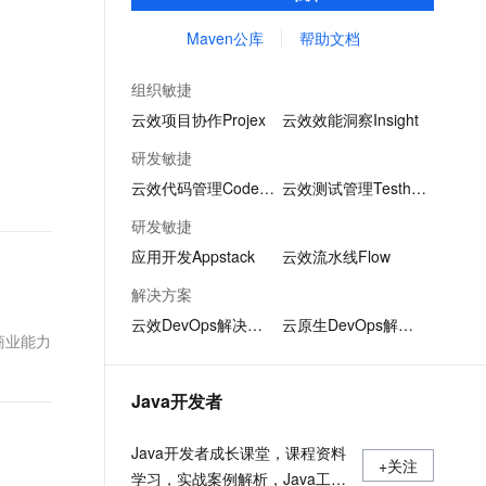
制品仓库，用于maven、npm等软件包和依
文戏情感细腻自然，动作戏激烈拳拳到肉，实现更强表演能力
支持中英文自由切换，具备更强的噪声鲁棒性
ernetes 版 ACK
云聚AI 严选权益
AI 原生数据库服务发布
SSL 证书
赖管理。且不限容量、免费用。
Maven公库
帮助文档
，一键激活高效办公新体验
理容器应用的 K8s 服务
精选AI产品，从模型到应用全链提效
Agent 数据网关
堡垒机
AI 用量加速计划
云原生数据库 PolarDB
组织敏捷
应用
防火墙
、识别商机，让客服更高效、服务更出色。
新老同享，达量后返
Agentic Database 发布
云效项目协作Projex
云效效能洞察Insight
千问办公
主机安全
NEW
研发敏捷
的智能体编程平台
一站式AI生产力平台
云效代码管理Codeup
云效测试管理Testhub
AI 应用及服务市场
伶鹊
研发敏捷
企业级人与Agent协作平台，接入和调度多个数字员工
智能客服平台，对话机器人、对话分析、智能外呼
AI 应用
应用开发Appstack
云效流水线Flow
大模型服务平台百炼 - 全妙
大模型
解决方案
应用创作平台
多模态内容创作工具，已接入 DeepSeek
云效DevOps解决方案
云原生DevOps解决方案
自然语言处理
商业能力
数据标注
Java开发者
机器学习
息提取
与 AI 智能体进行实时音视频通话
Java开发者成长课堂，课程资料
从文本、图片、视频中提取结构化的属性信息
构建支持视频理解的 AI 音视频实时通话应用
+关注
学习，实战案例解析，Java工程