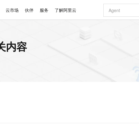
云市场
伙伴
服务
了解阿里云
AI 特惠
数据与 API
成为产品伙伴
企业增值服务
最佳实践
价格计算器
AI 场景体
基础软件
产品伙伴合
阿里云认证
市场活动
配置报价
大模型
相关内容
自助选配和估算价格
新方式
睿译宝，AI翻译排版一步到位
智启 AI 普惠权益
产品生态集成认证中心
企业支持计划
云上春晚
域名与网站
千问官方 MaaS 平台，为开发者和 Agent 而生，新用户赠送 1 亿 + tokens 额度
Qwen Aud
AI Coding
阿里云Maa
2026 阿里云
云服务器 E
为企业打
数据集
Windows
大模型认证
模型
NEW
NEW
交付可用成果
值低价云产品抢先购
上传文档即自动完成翻译和格式还原
至高享 1亿+免费 tokens，加速 Al 应用落地
提供智能易用的域名与建站服务
智能编程，一键
安全可靠、
产品生态伙伴
专家技术服务
云上奥运之旅
弹性计算合作
阿里云中企出
手机三要素
宝塔 Linux
全部认证
价格优势
有专属领域专家
GLM-5.2：长任务时代开源旗舰模型
阿里云 OPC 创新助力计划
千问大模型
即刻拥有 DeepS
AI 电商营销
对象存储 O
大模型
产品生态伙伴工作台
企业增值服务台
云栖战略参考
云存储合作计
云栖大会
身份实名认证
CentOS
训练营
推动算力普惠，释放技术红利
最高返9万
多领域专家智能体,一键组建 AI 虚拟交付团队
快速构建应用程序和网站，即刻迈出上云第一步
至高百万元 Token 补贴，加速一人公司成长
多元化、高性能、安全可靠的大模型服务
真正可用的 1M 上下文,一次完成代码全链路开发
轻松解锁专属 Dee
从图文生成到
云上的中国
数据库合作计
活动全景
短信
Docker
图片和
站式影视创作平台
Hermes Agent，打造自进化智能体
Token Plan 模型订阅计划
数字证书管理服务（原SSL证书）
5 分钟轻松部署
AI 广告创作
无影云电脑
企业成长
NEW
信息公告
看见新力量
云网络合作计
OCR 文字识别
JAVA
证享300元代金券
可视化编排打通从文字构思到成片全链路闭环
全托管，含MySQL、PostgreSQL、SQL Server、MariaDB多引擎
自主进化，持久记忆，越用越聪明
Qwen3.8-Max 首发尝鲜，限时加量 10 倍，夜间低至2折
实现全站HTTPS，呈现可信的WEB访问
图文、视频一
随时随地安
Kimi-K3
HappyHors
NEW
魔搭 Mode
loud
服务实践
官网公告
Kimi 最新旗舰模型，长程编程与推理利器
让文字生成流
金融模力时刻
Salesforce O
版
发票查验
全能环境
Claude Code + GStack 打造工程团队
千问办公，限时限量积分加倍
Qoder
低代码高效构
AI 建站
短信服务
型
NEW
作计划
计划
创新中心
魔搭 ModelSc
健康状态
理服务
让AI从“聊天伙伴”进化为能干活的“数字员工”
安装技能 GStack，拥有专属 AI 工程团队
你的AI工作搭子，覆盖日常办公高频场景
面向真实软件的智能体编程平台
0 代码专业建
客户案例
天气预报查询
操作系统
Deepseek-v4-pro
HappyHors
态合作计划
态智能体模型
旗舰 MoE 大模型，百万上下文与顶尖推理能力
图生视频，流
同享
万小智 AI 建站低至 15元/月
Qoder CN
AI 短剧/漫剧
云原生数据库 
快递物流查询
WordPress
成为服务伙
高校合作
点，立即开启云上创新
覆盖公网/内网、递归/权威、移动APP等全场景解析服务
送.CN域名，送备案服务码
基于千问大模型等，支持代码智能生成、研发智能问答
AI助力短剧
GLM-5.2
Wan2.7-T
Ubuntu