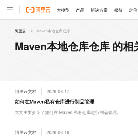
大模型
产品
解决方案
权益
定价
阿里云
Maven本地仓库仓库
大模型
产品
解决方案
权益
定价
云市场
伙伴
服务
了解阿里云
精选产品
精选解决方案
普惠上云
产品定价
精选商城
成为销售伙伴
售前咨询
为什么选择阿里云
千问AI平台
Maven本地仓库仓库 的
了解云产品的定价详情
大模型服务平台百炼
千问办公，解锁你的工作
普惠上云 官方力荐
分销伙伴
在线服务
网站建设
什么是云计算
大
大模型服务与应用平台
企业级Agent产品，直接
云服务器38元/年起，超
咨询伙伴
多端小程序
技术领先
云上成本管理
售后服务
轻量应用服务器
Agency Agents：拥
官方推荐返现计划
大模型
精选产品
精选解决方案
Salesforce 国际版订阅
稳定可靠
管理和优化成本
推荐新用户得奖励，单订单
销售伙伴合作计划
自助服务
友盟天域
安全合规
人工智能与机器学习
AI
文本生成
云数据库 RDS
HappyHorse 打造一
云工开物
无影生态合作计划
在线服务
阿里云文档
2026-06-17
观测云
分析师报告
高校专属算力普惠，学生认
计算
互联网应用开发
Qwen3.8-Max
HOT
Salesforce On Alibaba C
工单服务
如何在Maven私有仓库进行制品管理
智能体时代全能旗舰模型
Tuya 物联网平台阿里云
研究报告与白皮书
人工智能平台 PAI
快速拥有专属 OpenClaw
大模
Consulting Partner 合
大数据
容器
免费试用
短信专区
一站式AI开发、训练和推
本文主要介绍了如何在 Maven 私有仓库进行制品管理。
蓝凌 OA
Qwen3.7-Plus
AI 大模型销售与服务生
现代化应用
存储
天池大赛
能看、能想、能动手的多模
云解析DNS
解决方案免费试用 新老
电子合同
最高领取价值200元试用
安全
阿里云文档
网络与CDN
2026-06-16
AI 算法大赛
Qwen3-VL-Plus
畅捷通