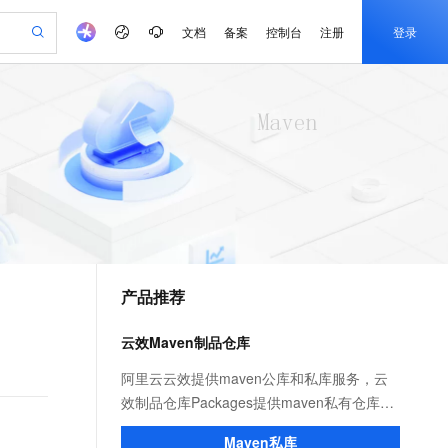
文档
备案
控制台
注册
登录
验
作计划
器
AI 活动
专业服务
服务伙伴合作计划
开发者社区
加入我们
产品动态
服务平台百炼
阿里云 OPC 创新助力计划
一站式生成采购清单，支持单品或批量购买
io：打造专属 AI 语音助手
S产品伙伴计划（繁花）
峰会
CS
造的大模型服务与应用开发平台
一句话生成原生可编辑精美 PPT 文稿
AI 生产力先锋
Al MaaS 服务伙伴赋能合作
域名
博文
Careers
至高可申请百万元
Qwen3.8-Max 模型上线
开启高性价比 AI 编程新体验
弹性可伸缩的云计算服务
Qwen-Audio-3.0-Realtime 端到端实时语音角色扮演
输入一句话想法, 轻松生成专业的 PPT
先锋实践拓展 AI 生产力的边界
Token 补贴，五大权
计划
海大会
伙伴信用分合作计划
商标
问答
社会招聘
益加速 OPC 成功
eek-V4-Pro
SS
一键部署幻兽帕鲁游戏服务器
飞天发布时刻
HOT
Open Search 向量检索版支
划
备案
电子书
校园招聘
pSeek-V4-Pro
视频创作，一键激活电商全链路生产力
稳定、安全、高性价比、高性能的云存储服务
一键购买专属联机服务器，轻松开启游戏
所见，即是所愿
持视频检索 Pipeline 功能
更多支持
划
公司注册
镜像站
视频生成
语音识别与合成
专属 QwenPaw
漫剧工坊：一站式动画创作平台
AI 实训营
HOT
应用身份服务 (IDaaS)
合作伙伴培训与认证
产品推荐
划
上云迁移
站生成，高效打造优质广告素材
全接入的云上超级电脑
从聊天伙伴进化为能主动干活的本地数字员工
快速生产连贯的高质量长漫剧
从基础到进阶，Agent 创客手把手教你
OpenClaw 管理能力上线
e-1.1-T2V
Qwen3-TTS-Flash
lScope
我要反馈
查询合作伙伴
畅细腻的高质量视频
离线语音合成大模型，多语言方言自适应，低延迟高稳定
n Alibaba Cloud ISV 合作
代维服务
建企业门户网站
10 分钟搭建微信、支付宝小程序
云效Maven制品仓库
MaxCompute MaxFrame 提
创新加速
ope
登录合作伙伴管理后台
我要建议
站，无忧落地极速上线
以可视化方式快速构建移动和 PC 门户网站
国内短信简单易用，安全可靠，秒级触达，全球覆盖200+国家和地区。
高效部署网站，快速应用到小程序
供自动弹性内存功能
e-1.1-I2V
Cosyvoice-V3-Flash
阿里云云效提供maven公库和私库服务，云
安全
畅自然，细节丰富
高表现力语音合成大模型，语音克隆听感自然
我要投诉
PolarDB
效制品仓库Packages提供maven私有仓库、
上云场景组合购
Milvus 弹性伸缩功能新增节
伴
漫剧创作，剧本、分镜、视频高效生成
100%兼容MySQL、PostgreSQL，兼容Oracle，支持集中和分布式
覆盖90%+业务场景，专享组合折扣价
点支持范围
npm私有仓库、通用制品仓库等企业级私有
2V
VPN
Fun-ASR
Maven私库