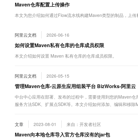
Maven仓库配置上传操作
大数据开发治理平台 Data
AI 产品 免费试用
网络
安全
云开发大赛
Tableau 订阅
1亿+ 大模型 tokens 和 
本文为您介绍如何通过Flow流水线构建Maven类型的制品，上
可观测
入门学习赛
中间件
AI空中课堂在线直播课
云防火墙
140+云产品 免费试用
大模型服务
上云与迁云
云原生的云上边界网络安全
产品新客免费试用，最长1
数据库
阿里云文档
2026-06-16
生态解决方案
千问AI平台-Token Plan
企业出海
大模型ACA认证体验
如何设置Maven私有仓库的仓库成员权限
大数据计算
助力企业全员 AI 认知与能
行业生态解决方案
政企业务
本文介绍如何设置 Maven 私有仓库的仓库成员权限。
媒体服务
千问AI平台-模型体验
开发者生态解决方案
在线体验全尺寸、多种模态
企业服务与云通信
AI 开发和 AI 应用解决
阿里云文档
2026-05-15
Happy 系列大模型
域名与网站
管理Maven仓库-云原生应用组装平台 BizWorks-阿里云
终端用户计算
中台中心应用在部署、发布的过程中，需要使用到您的Maven仓
服务方法SDK、扩展点SDK等。本文介绍如何添加、编辑和移除M
Serverless
大模型解决方案
开发工具
快速部署 Dify，高效搭建 
文章
2023-08-01
来自：开发者社区
迁移与运维管理
Maven向本地仓库导入官方仓库没有的jar包