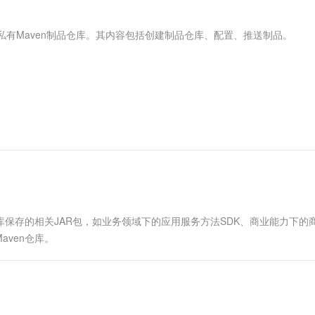
服务生态伙伴
视觉 Coding、空间感知、多模态思考等全面升级
1M上下文，专为长程任务能力而生
云工开物
企业应用
Works
Night Plan 支持 Qwen 3.8-Max
云原生大数据计算服务 MaxCompute
AI 办公
容器服务 Kub
NEW
Red Hat
30+ 款产品免费体验
Data Agent 驱动的一站式 Data+AI 开发治理平台
夜间 5 折，Qwen/Meoo/TokenPlan 客户专享
面向分析的企业级SaaS模式云数据仓库
AI智能应用
提供一站式管
科研合作
传私有Maven制品仓库。其内容包括创建制品仓库、配置、推送制品。
ERP
堂（旗舰版）
SUSE
智能客服
AI 应用构建
大模型原生
CRM
防护产品
2个月
自动承接线索
建站小程序
Qoder
大模型服务平台百炼-应用模版
OA 办公系统
HOT
NEW
面向真实软件
个人版上线、团队版降价；千问3.8-Max首发发尝鲜
丰富多元化的应用模版和解决方案
力提升
财税管理
模板建站
万有无界
大模型服务平台百炼-智能体
400电话
定制建站
的模型效果
灵活可视化地构建企业级 Agent
方案
广告营销
模板小程序
秒悟
人工智能平台 PAI
定制小程序
云端极速 AI 
新一代 AI 视频生成模型，深度适配广告营销等场景
AI Native 的算法工程平台，一站式完成建模、训练、推理服务部署
APP 开发
库保存的相关JAR包，如业务领域下的应用服务方法SDK、商业能力下的
aven仓库。
建站系统
AI 应用
10分钟微调：让0.6B模型媲美235B模
多模态数据信
型
依托云原生高可用架构,实现Dify私有化部署
用1%尺寸在特定领域达到大模型90%以上效果