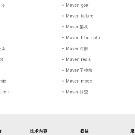
ile
Maven goal
Maven failure
Maven架构
Maven hibernate
仓库
Maven注解
ot
Maven redis
Maven子模块
mic
Maven mode
tion
Maven排查
价
技术内容
权益
服