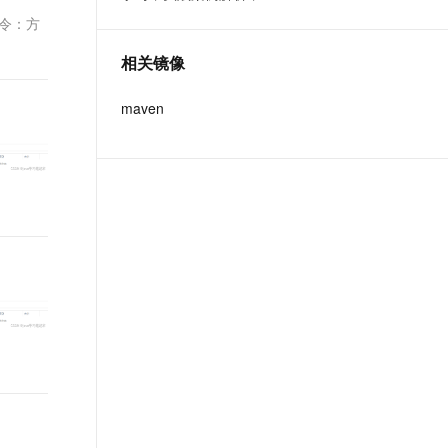
t.diy 一步搞定创意建站
构建大模型应用的安全防护体系
师必备词汇等你来~
下命令：方
通过自然语言交互简化开发流程,全栈开发支持
通过阿里云安全产品对 AI 应用进行安全防护
相关镜像
maven