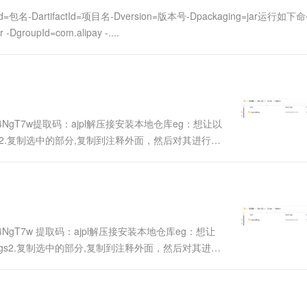
一个 AI 助手
超强辅助，Bol
oupId=包名-DartifactId=项目名-Dversion=版本号-Dpackaging=jar运行如
即刻拥有 DeepSeek-R1 满血版
在企业官网、通讯软件中为客户提供 AI 客服
ar -DgroupId=com.alipay -....
多种方案随心选，轻松解锁专属 DeepSeek
AqjFsgA4NgT7w提取码：ajpl解压接安装本地仓库eg：想让以
ngs2.复制选中的部分,复制到注释外面，然后对其进行修
:\Datas\Maven\reposit....
AqjFsgA4NgT7w 提取码：ajpl解压接安装本地仓库eg：想让
ings2.复制选中的部分,复制到注释外面，然后对其进行
D:\Datas\Maven\reposi....