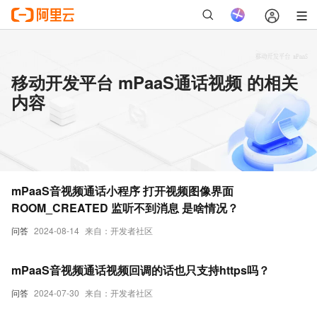
移动开发平台 mPaaS通话视频 的相关
内容
mPaaS音视频通话小程序 打开视频图像界面
ROOM_CREATED 监听不到消息 是啥情况？
问答
2024-08-14
来自：开发者社区
mPaaS音视频通话视频回调的话也只支持https吗？
问答
2024-07-30
来自：开发者社区