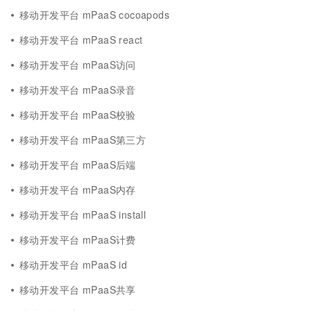
移动开发平台 mPaaS cocoapods
移动开发平台 mPaaS react
移动开发平台 mPaaS访问
移动开发平台 mPaaS录音
移动开发平台 mPaaS校验
移动开发平台 mPaaS第三方
移动开发平台 mPaaS后端
移动开发平台 mPaaS内存
移动开发平台 mPaaS install
移动开发平台 mPaaS计费
移动开发平台 mPaaS id
移动开发平台 mPaaS共享