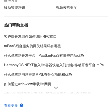
解决方案
移动智能营销
视频云营业厅
热门帮助文档
客户端开发组件如何调用RPC接口
mPaaS后台服务的网关结果码有哪些
什么是移动开发平台mPaaS,mPaaS有哪些产品优势
HarmonyOS NEXT接入H5容器快速入门指南-移动开发平台 mPaaS-阿里云
什么是移动消息推送MPS,有什么功能和优势
如何通过web-view承载H5网页
mPaaS 内核版本发布说明-移动开发平台 mPaaS-阿里云
mPaaS小程序涉及了哪些API接口
查看更多