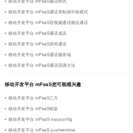
移动开发平台 mPaaS通话样式
移动开发平台 mPaaS通话录制画中画模式
移动开发平台 mPaaS音视频通话微信通话
移动开发平台 mPaaS通话成员
移动开发平台 mPaaS房间通话
移动开发平台 mPaaS通话服务端
移动开发平台 mPaaS通话回调方法
移动开发平台 mPaaS您可能感兴趣
移动开发平台 mPaaS三方
移动开发平台 mPaaS框架
移动开发平台 mPaaS easyconfig
移动开发平台 mPaaS pushwindow