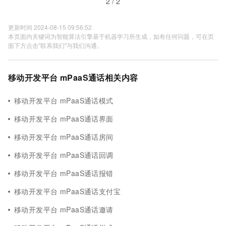
2 / 2
更新时间 2024-08-15 09:56:52
本页面内关键词为智能算法引擎基于机器学习所生成，如有任何问题，可在页
面下方点击"联系我们"与我们沟通。
移动开发平台 mPaaS通话相关内容
移动开发平台 mPaaS通话模式
移动开发平台 mPaaS通话界面
移动开发平台 mPaaS通话房间
移动开发平台 mPaaS通话回调
移动开发平台 mPaaS通话报错
移动开发平台 mPaaS通话支付宝
移动开发平台 mPaaS通话邀请