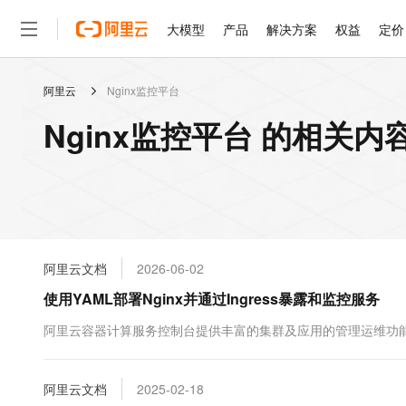
大模型
产品
解决方案
权益
定价
阿里云
Nginx监控平台
大模型
产品
解决方案
权益
定价
云市场
伙伴
服务
了解阿里云
精选产品
精选解决方案
普惠上云
产品定价
精选商城
成为销售伙伴
售前咨询
为什么选择阿里云
千问AI平台
Nginx监控平台 的相关内
了解云产品的定价详情
大模型服务平台百炼
睿译宝，AI翻译排版一
普惠上云 官方力荐
分销伙伴
在线服务
网站建设
什么是云计算
大
大模型服务与应用平台
上传文档即自动完成翻译和
云服务器38元/年起，超
咨询伙伴
多端小程序
技术领先
云上成本管理
售后服务
轻量应用服务器
GLM-5.2：长任务时代
官方推荐返现计划
大模型
精选产品
精选解决方案
Salesforce 国际版订阅
稳定可靠
管理和优化成本
推荐新用户得奖励，单订单
销售伙伴合作计划
自助服务
友盟天域
安全合规
人工智能与机器学习
AI
文本生成
云数据库 RDS
Hermes Agent，打造
云工开物
无影生态合作计划
在线服务
阿里云文档
2026-06-02
观测云
分析师报告
自主进化，持久记忆，越用
高校专属算力普惠，学生认
计算
互联网应用开发
Qwen3.8-Max
HOT
Salesforce On Alibaba C
工单服务
使用YAML部署Nginx并通过Ingress暴露和监控服务
智能体时代全能旗舰模型
Tuya 物联网平台阿里云
研究报告与白皮书
人工智能平台 PAI
快速拥有专属 OpenClaw
大模
Consulting Partner 合
大数据
容器
免费试用
短信专区
一站式AI开发、训练和推
阿里云容器计算服务控制台提供丰富的集群及应用的管理运维功能。本
蓝凌 OA
Qwen3.7-Plus
AI 大模型销售与服务生
现代化应用
存储
天池大赛
能看、能想、能动手的多模
云解析DNS
解决方案免费试用 新老
电子合同
最高领取价值200元试用
安全
阿里云文档
网络与CDN
2025-02-18
AI 算法大赛
Qwen3-VL-Plus
畅捷通