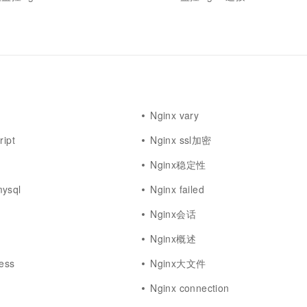
Nginx vary
ript
Nginx ssl加密
Nginx稳定性
ysql
Nginx failed
Nginx会话
Nginx概述
cess
Nginx大文件
l
Nginx connection