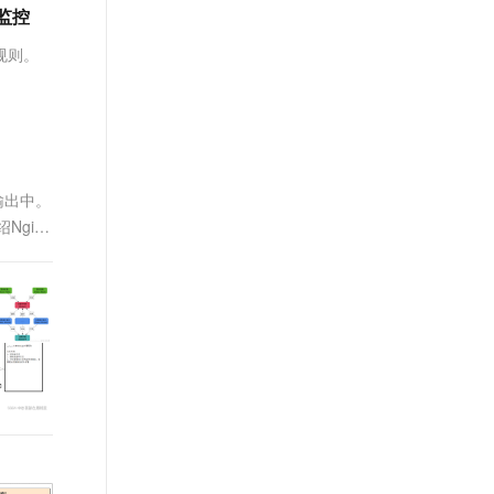
文戏情感细腻自然，动作戏激烈拳拳到肉，实现更强表演能力
支持中英文自由切换，具备更强的噪声鲁棒性
a监控
ernetes 版 ACK
云聚AI 严选权益
AI 原生数据库服务发布
SSL 证书
，一键激活高效办公新体验
理容器应用的 K8s 服务
精选AI产品，从模型到应用全链提效
Agent 数据网关
规则。
堡垒机
AI 用量加速计划
云原生数据库 PolarDB
应用
防火墙
、识别商机，让客服更高效、服务更出色。
新老同享，达量后返
Agentic Database 发布
千问办公
主机安全
NEW
的智能体编程平台
一站式AI生产力平台
输出中。
AI 应用及服务市场
伶鹊
Nginx
企业级人与Agent协作平台，接入和调度多个数字员工
智能客服平台，对话机器人、对话分析、智能外呼
AI 应用
大模型服务平台百炼 - 全妙
大模型
应用创作平台
多模态内容创作工具，已接入 DeepSeek
自然语言处理
数据标注
机器学习
息提取
与 AI 智能体进行实时音视频通话
从文本、图片、视频中提取结构化的属性信息
构建支持视频理解的 AI 音视频实时通话应用