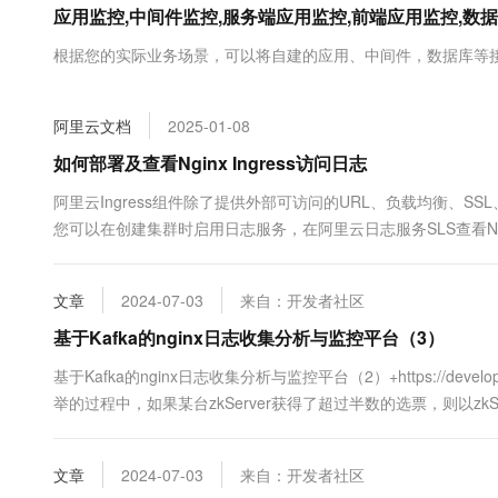
应用监控,中间件监控,服务端应用监控,前端应用监控,数据库监控,n
大数据开发治理平台 Data
AI 产品 免费试用
网络
安全
云开发大赛
Tableau 订阅
1亿+ 大模型 tokens 和 
根据您的实际业务场景，可以将自建的应用、中间件，数据库等接入到
可观测
入门学习赛
中间件
AI空中课堂在线直播课
云防火墙
140+云产品 免费试用
大模型服务
上云与迁云
云原生的云上边界网络安全
产品新客免费试用，最长1
数据库
阿里云文档
2025-01-08
生态解决方案
千问AI平台-Token Plan
企业出海
大模型ACA认证体验
如何部署及查看Nginx Ingress访问日志
大数据计算
助力企业全员 AI 认知与能
行业生态解决方案
政企业务
阿里云Ingress组件除了提供外部可访问的URL、负载均衡、
媒体服务
千问AI平台-模型体验
开发者生态解决方案
您可以在创建集群时启用日志服务，在阿里云日志服务SLS查看Nginx I
在线体验全尺寸、多种模态
企业服务与云通信
Ingress访问日志的部署及查看。
AI 开发和 AI 应用解决
Happy 系列大模型
域名与网站
文章
2024-07-03
来自：开发者社区
基于Kafka的nginx日志收集分析与监控平台（3）
终端用户计算
基于Kafka的nginx日志收集分析与监控平台（2）+https://developer
Serverless
大模型解决方案
举的过程中，如果某台zkServer获得了超过半数的选票，则以zkSe
通过下面操作： ...
开发工具
快速部署 Dify，高效搭建 
文章
2024-07-03
来自：开发者社区
迁移与运维管理