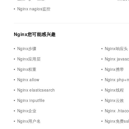
Nginx nagios监控
Nginx您可能感兴趣
Nginx步骤
Nginx响应头
Nginx应用层
Nginx javasc
Nginx权重
Nginx携带
Nginx allow
Nginx php+m
Nginx elasticsearch
Nginx线程
Nginx inputfile
Nginx云效
Nginx企业
Nginx .htac
Nginx用户名
Nginx免费ss