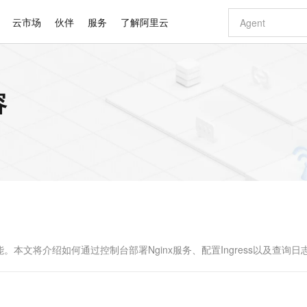
云市场
伙伴
服务
了解阿里云
AI 特惠
数据与 API
成为产品伙伴
企业增值服务
最佳实践
价格计算器
AI 场景体
基础软件
产品伙伴合
阿里云认证
市场活动
配置报价
大模型
容
自助选配和估算价格
步到位
智启 AI 普惠权益
产品生态集成认证中心
企业支持计划
云上春晚
域名与网站
Qwen Audio：打造专属 AI 语音助手
千问官方 MaaS 平台，为开发者和 Agent 而生，新用户赠送 1 亿 + tokens 额度
一句话生成原生
AI Coding
阿里云Maa
2026 阿里云
云服务器 E
为企业打
数据集
Windows
大模型认证
模型
NEW
NEW
格式还原
值低价云产品抢先购
至高享 1亿+免费 tokens，加速 Al 应用落地
提供智能易用的域名与建站服务
Qwen-Audio-3.0-Realtime 端到端实时语音角色扮演
输入一句话想法,
智能编程，一键
安全可靠、
产品生态伙伴
专家技术服务
云上奥运之旅
弹性计算合作
阿里云中企出
手机三要素
宝塔 Linux
全部认证
价格优势
开源旗舰模型
即刻拥有 DeepSeek-V4-Pro
阿里云 OPC 创新助力计划
千问大模型
一键部署幻兽
AI 电商营销
对象存储 O
大模型
产品生态伙伴工作台
企业增值服务台
云栖战略参考
云存储合作计
云栖大会
身份实名认证
CentOS
训练营
推动算力普惠，释放技术红利
最高返9万
真正可用的 1M 上下文,一次完成代码全链路开发
快速构建应用程序和网站，即刻迈出上云第一步
轻松解锁专属 DeepSeek-V4-Pro
至高百万元 Token 补贴，加速一人公司成长
多元化、高性能、安全可靠的大模型服务
一键购买专属
从图文生成到
云上的中国
数据库合作计
活动全景
短信
Docker
图片和
自进化智能体
5 分钟轻松部署专属 QwenPaw
Token Plan 模型订阅计划
数字证书管理服务（原SSL证书）
高效搭建 AI
AI 广告创作
无影云电脑
企业成长
NEW
HOT
信息公告
看见新力量
云网络合作计
OCR 文字识别
JAVA
越聪明
证享300元代金券
全托管，含MySQL、PostgreSQL、SQL Server、MariaDB多引擎
Qwen3.8-Max 首发尝鲜，限时加量 10 倍，夜间低至2折
实现全站HTTPS，呈现可信的WEB访问
从聊天伙伴进化为能主动干活的本地数字员工
图文、视频一
随时随地安
Kimi-K3
HappyHors
NEW
魔搭 Mode
loud
服务实践
官网公告
Kimi 最新旗舰模型，长程编程与推理利器
让文字生成流
金融模力时刻
Salesforce O
版
发票查验
全能环境
Claude Code + GStack 打造工程团队
千问办公，限时限量积分加倍
Qoder
低代码高效构
AI 建站
短信服务
型
NEW
作计划
计划
创新中心
魔搭 ModelSc
健康状态
理服务
让AI从“聊天伙伴”进化为能干活的“数字员工”
安装技能 GStack，拥有专属 AI 工程团队
你的AI工作搭子，覆盖日常办公高频场景
面向真实软件的智能体编程平台
0 代码专业建
文将介绍如何通过控制台部署Nginx服务、配置Ingress以及查询日
客户案例
天气预报查询
操作系统
Deepseek-v4-pro
HappyHors
态合作计划
态智能体模型
旗舰 MoE 大模型，百万上下文与顶尖推理能力
图生视频，流
同享
万小智 AI 建站低至 15元/月
Qoder CN
AI 短剧/漫剧
云原生数据库 
快递物流查询
WordPress
成为服务伙
高校合作
点，立即开启云上创新
覆盖公网/内网、递归/权威、移动APP等全场景解析服务
送.CN域名，送备案服务码
基于千问大模型等，支持代码智能生成、研发智能问答
AI助力短剧
GLM-5.2
Wan2.7-T
Ubuntu