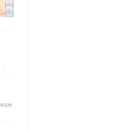
t.diy 一步搞定创意建站
构建大模型应用的安全防护体系
通过自然语言交互简化开发流程,全栈开发支持
通过阿里云安全产品对 AI 应用进行安全防护
应用实时