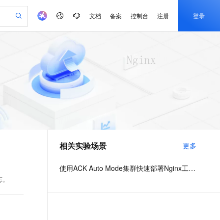
文档
备案
控制台
注册
登录
验
作计划
器
AI 活动
专业服务
服务伙伴合作计划
开发者社区
加入我们
产品动态
服务平台百炼
阿里云 OPC 创新助力计划
一站式生成采购清单，支持单品或批量购买
可编辑精美 PPT 文稿
S产品伙伴计划（繁花）
峰会
CS
造的大模型服务与应用开发平台
Agency Agents：拥有专属领域专家
AI 生产力先锋
Al MaaS 服务伙伴赋能合作
域名
博文
Careers
至高可申请百万元
Qwen3.8-Max 模型上线
 轻松生成专业的 PPT
开启高性价比 AI 编程新体验
弹性可伸缩的云计算服务
先锋实践拓展 AI 生产力的边界
多领域专家智能体,一键组建 AI 虚拟交付团队
Token 补贴，五大权
计划
海大会
伙伴信用分合作计划
商标
问答
社会招聘
益加速 OPC 成功
帕鲁游戏服务器
SS
HappyHorse 打造一站式影视创作平台
飞天发布时刻
HOT
Open Search 向量检索版支
划
备案
电子书
校园招聘
联机服务器，轻松开启游戏
视频创作，一键激活电商全链路生产力
稳定、安全、高性价比、高性能的云存储服务
所见，即是所愿
持视频检索 Pipeline 功能
可视化编排打通从文字构思到成片全链路闭环
更多支持
划
公司注册
镜像站
视频生成
语音识别与合成
 智能体与工作流应用
漫剧工坊：一站式动画创作平台
AI 实训营
应用身份服务 (IDaaS)
合作伙伴培训与认证
相关实验场景
更多
划
上云迁移
站生成，高效打造优质广告素材
全接入的云上超级电脑
通过阿里云百炼高效搭建AI应用,助力高效开发
快速生产连贯的高质量长漫剧
从基础到进阶，Agent 创客手把手教你
OpenClaw 管理能力上线
e-1.1-T2V
Qwen3-TTS-Flash
lScope
我要反馈
查询合作伙伴
畅细腻的高质量视频
离线语音合成大模型，多语言方言自适应，低延迟高稳定
n Alibaba Cloud ISV 合作
代维服务
建企业门户网站
10 分钟搭建微信、支付宝小程序
使用ACK Auto Mode集群快速部署Nginx工作负载
MaxCompute MaxFrame 提
创新加速
ope
登录合作伙伴管理后台
我要建议
站，无忧落地极速上线
以可视化方式快速构建移动和 PC 门户网站
国内短信简单易用，安全可靠，秒级触达，全球覆盖200+国家和地区。
高效部署网站，快速应用到小程序
供自动弹性内存功能
志。
e-1.1-I2V
Cosyvoice-V3-Flash
安全
畅自然，细节丰富
高表现力语音合成大模型，语音克隆听感自然
我要投诉
PolarDB
上云场景组合购
Milvus 弹性伸缩功能新增节
伴
漫剧创作，剧本、分镜、视频高效生成
100%兼容MySQL、PostgreSQL，兼容Oracle，支持集中和分布式
覆盖90%+业务场景，专享组合折扣价
点支持范围
2V
VPN
Fun-ASR