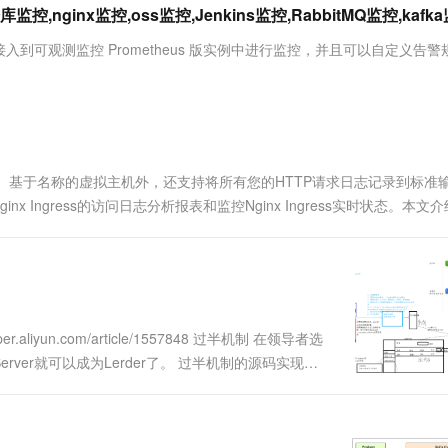
服务生态伙伴
视觉 Coding、空间感知、多模态思考等全面升级
1M上下文，专为长程任务能力而生
云工开物
ginx监控,oss监控,Jenkins监控,RabbitMQ监控,kafk
企业应用
Works
Night Plan 支持 Qwen 3.8-Max
云原生大数据计算服务 MaxCompute
AI 办公
容器服务 Kub
NEW
Red Hat
30+ 款产品免费体验
Data Agent 驱动的一站式 Data+AI 开发治理平台
夜间 5 折，Qwen/Meoo/TokenPlan 客户专享
面向分析的企业级SaaS模式云数据仓库
AI智能应用
提供一站式管
科研合作
可观测监控 Prometheus 版实例中进行监控，并且可以自定义告警
ERP
堂（旗舰版）
SUSE
智能客服
AI 应用构建
大模型原生
CRM
防护产品
2个月
自动承接线索
建站小程序
Qoder
大模型服务平台百炼-应用模版
OA 办公系统
HOT
NEW
面向真实软件
个人版上线、团队版降价；千问3.8-Max首发发尝鲜
丰富多元化的应用模版和解决方案
力提升
财税管理
模板建站
SSL、基于名称的虚拟主机外，还支持将所有您的HTTP请求日志记录到标准
万有无界
大模型服务平台百炼-智能体
400电话
定制建站
ngress的访问日志分析报表和监控Nginx Ingress实时状态。本文介绍
的模型效果
灵活可视化地构建企业级 Agent
方案
广告营销
模板小程序
秒悟
人工智能平台 PAI
定制小程序
云端极速 AI 
新一代 AI 视频生成模型，深度适配广告营销等场景
AI Native 的算法工程平台，一站式完成建模、训练、推理服务部署
APP 开发
.aliyun.com/article/1557848 过半机制 在领导者选
建站系统
rver就可以成为Lerder了。 过半机制的源码实现是
AI 应用
10分钟微调：让0.6B模型媲美235B模
多模态数据信
型
依托云原生高可用架构,实现Dify私有化部署
用1%尺寸在特定领域达到大模型90%以上效果