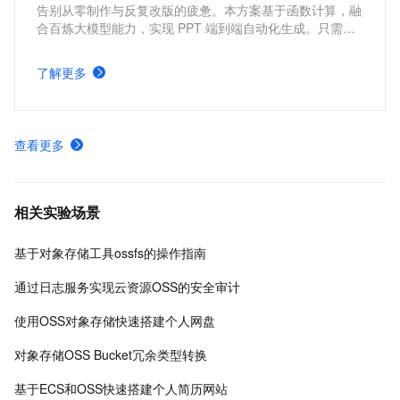
告别从零制作与反复改版的疲惫。本方案基于函数计算，融
合百炼大模型能力，实现 PPT 端到端自动化生成。只需一
句话，即可分钟级产出结构清晰、文案专业、视觉精美的演
示文稿，开箱即用、零门槛，让人人都能轻松做出专业
了解更多
PPT。
查看更多
相关实验场景
基于对象存储工具ossfs的操作指南
通过日志服务实现云资源OSS的安全审计
使用OSS对象存储快速搭建个人网盘
对象存储OSS Bucket冗余类型转换
基于ECS和OSS快速搭建个人简历网站