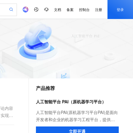
文档
备案
控制台
注册
登录
验
作计划
器
AI 活动
专业服务
服务伙伴合作计划
开发者社区
加入我们
产品动态
服务平台百炼
阿里云 OPC 创新助力计划
一站式生成采购清单，支持单品或批量购买
可编辑精美 PPT 文稿
S产品伙伴计划（繁花）
峰会
CS
造的大模型服务与应用开发平台
Agency Agents：拥有专属领域专家
AI 生产力先锋
Al MaaS 服务伙伴赋能合作
域名
博文
Careers
PolarDB Agentic Database
至高可申请百万元
 轻松生成专业的 PPT
开启高性价比 AI 编程新体验
弹性可伸缩的云计算服务
先锋实践拓展 AI 生产力的边界
发布
多领域专家智能体,一键组建 AI 虚拟交付团队
Token 补贴，五大权
计划
海大会
伙伴信用分合作计划
商标
问答
社会招聘
益加速 OPC 成功
帕鲁游戏服务器
SS
HappyHorse 打造一站式影视创作平台
飞天发布时刻
HOT
秒悟 Meoo CLI 支持一键部
划
备案
电子书
校园招聘
联机服务器，轻松开启游戏
视频创作，一键激活电商全链路生产力
稳定、安全、高性价比、高性能的云存储服务
所见，即是所愿
署项目至阿里云账号
可视化编排打通从文字构思到成片全链路闭环
更多支持
划
公司注册
镜像站
视频生成
语音识别与合成
 智能体与工作流应用
漫剧工坊：一站式动画创作平台
AI 实训营
Flink OSS 支持
合作伙伴培训与认证
产品推荐
划
上云迁移
站生成，高效打造优质广告素材
全接入的云上超级电脑
通过阿里云百炼高效搭建AI应用,助力高效开发
快速生产连贯的高质量长漫剧
从基础到进阶，Agent 创客手把手教你
AssumeRole 角色自定义
e-1.1-T2V
Qwen3-TTS-Flash
lScope
我要反馈
查询合作伙伴
畅细腻的高质量视频
离线语音合成大模型，多语言方言自适应，低延迟高稳定
n Alibaba Cloud ISV 合作
代维服务
建企业门户网站
10 分钟搭建微信、支付宝小程序
人工智能平台 PAI（原机器学习平台）
百炼 Qwen3.7-Flash 系列模
创新加速
ope
登录合作伙伴管理后台
我要建议
站，无忧落地极速上线
以可视化方式快速构建移动和 PC 门户网站
国内短信简单易用，安全可靠，秒级触达，全球覆盖200+国家和地区。
高效部署网站，快速应用到小程序
型发布
评论内容
e-1.1-I2V
Cosyvoice-V3-Flash
人工智能平台PAI(原机器学习平台PAI)是面向
台实现文
安全
畅自然，细节丰富
高表现力语音合成大模型，语音克隆听感自然
我要投诉
PolarDB
开发者和企业的机器学习工程平台，提供包
上云场景组合购
伴
Qoder CN V1.7.0 发布
漫剧创作，剧本、分镜、视频高效生成
100%兼容MySQL、PostgreSQL，兼容Oracle，支持集中和分布式
覆盖90%+业务场景，专享组合折扣价
含数据标注、模型构建、模型训练、编译优
2V
VPN
Fun-ASR
立即开通