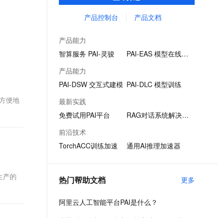
化、推理部署在内的AI开发全链路服务，内置
文戏情感细腻自然，动作戏激烈拳拳到肉，实现更强表演能力
支持中英文自由切换，具备更强的噪声鲁棒性
ernetes 版 ACK
云聚AI 严选权益
云安全中心 AI BAS 智能自动
SSL 证书
140+种优化算法，提供低门槛、高性能的云
产品控制台
产品文档
，一键激活高效办公新体验
理容器应用的 K8s 服务
精选AI产品，从模型到应用全链提效
化模拟渗透攻击产品发布
原生AI工程化能力。
堡垒机
AI 用量加速计划
DataWorks ChatBI 会话支持
产品能力
应用
防火墙
、识别商机，让客服更高效、服务更出色。
新老同享，达量后返
上传临时文件分析
智算服务 PAI-灵骏
PAI-EAS 模型在线服务
千问办公
主机安全
NEW
产品能力
的智能体编程平台
一站式AI生产力平台
PAI-DSW 交互式建模
PAI-DLC 模型训练
AI 应用及服务市场
伶鹊
以方便地
最新实践
企业级人与Agent协作平台，接入和调度多个数字员工
智能客服平台，对话机器人、对话分析、智能外呼
AI 应用
免费试用PAI平台
RAG对话系统解决方案
大模型服务平台百炼 - 全妙
大模型
前沿技术
应用创作平台
多模态内容创作工具，已接入 DeepSeek
TorchACC训练加速
通用AI推理加速器
自然语言处理
数据标注
生产的
热门帮助文档
更多
机器学习
息提取
与 AI 智能体进行实时音视频通话
阿里云人工智能平台PAI是什么？
从文本、图片、视频中提取结构化的属性信息
构建支持视频理解的 AI 音视频实时通话应用