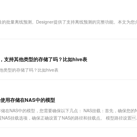
一个 AI 助手
超强辅助，Bol
即刻拥有 DeepSeek-R1 满血版
在企业官网、通讯软件中为客户提供 AI 客服
多种方案随心选，轻松解锁专属 DeepSeek
批量离线预测。Designer提供了支持离线预测的完整功能。本文为您
外，支持其他类型的存储了吗？比如hive表
其他类型的存储了吗？比如hive表
上使用存储在NAS中的模型
存储在NAS中的模型，您需要确保以下几点： NAS挂载：首先，确保您的N
配置NAS挂载选项，确保正确设置了NAS的路径和挂载点。 模型路径设置..