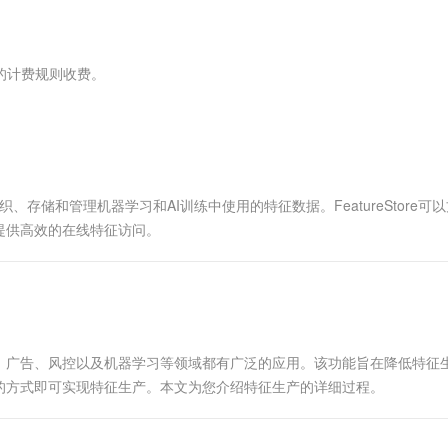
服务生态伙伴
视觉 Coding、空间感知、多模态思考等全面升级
1M上下文，专为长程任务能力而生
云工开物
企业应用
Works
Night Plan 支持 Qwen 3.8-Max
云原生大数据计算服务 MaxCompute
AI 办公
容器服务 Kub
NEW
Red Hat
30+ 款产品免费体验
Data Agent 驱动的一站式 Data+AI 开发治理平台
夜间 5 折，Qwen/Meoo/TokenPlan 客户专享
面向分析的企业级SaaS模式云数据仓库
AI智能应用
提供一站式管
科研合作
ERP
堂（旗舰版）
SUSE
应产品的计费规则收费。
智能客服
AI 应用构建
大模型原生
CRM
防护产品
2个月
自动承接线索
建站小程序
Qoder
大模型服务平台百炼-应用模版
OA 办公系统
HOT
NEW
面向真实软件
个人版上线、团队版降价；千问3.8-Max首发发尝鲜
丰富多元化的应用模版和解决方案
力提升
财税管理
模板建站
万有无界
大模型服务平台百炼-智能体
400电话
定制建站
组织、存储和管理机器学习和AI训练中使用的特征数据。FeatureStore可
的模型效果
灵活可视化地构建企业级 Agent
提供高效的在线特征访问。
方案
广告营销
模板小程序
秒悟
人工智能平台 PAI
定制小程序
云端极速 AI 
新一代 AI 视频生成模型，深度适配广告营销等场景
AI Native 的算法工程平台，一站式完成建模、训练、推理服务部署
APP 开发
建站系统
在推荐、广告、风控以及机器学习等领域都有广泛的应用。该功能旨在降低特征
的方式即可实现特征生产。本文为您介绍特征生产的详细过程。
AI 应用
10分钟微调：让0.6B模型媲美235B模
多模态数据信
型
依托云原生高可用架构,实现Dify私有化部署
用1%尺寸在特定领域达到大模型90%以上效果