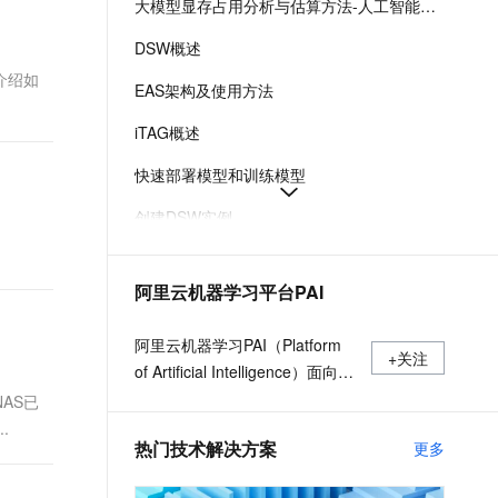
大模型显存占用分析与估算方法-人工智能平台 PAI-阿里云
t.diy 一步搞定创意建站
构建大模型应用的安全防护体系
通过自然语言交互简化开发流程,全栈开发支持
通过阿里云安全产品对 AI 应用进行安全防护
DSW概述
介绍如
EAS架构及使用方法
iTAG概述
快速部署模型和训练模型
创建DSW实例
AI视频生成-ComfyUI部署
阿里云机器学习平台PAI
远程连接：SSH直连方式
EAS在线推理服务部署
阿里云机器学习PAI（Platform
+关注
of Artificial Intelligence）面向企
业及开发者，提供轻量化、高性
AS已
价比的云原生机器学习平台，涵
.
热门技术解决方案
更多
盖PAI-iTAG智能标注平台、PAI-
Designer（原Studio）可视化建