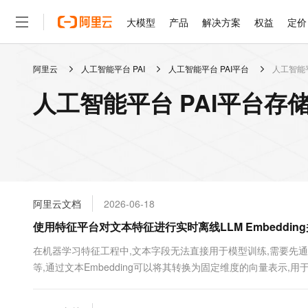
大模型
产品
解决方案
权益
定价
阿里云
人工智能平台 PAI
人工智能平台 PAI平台
人工智能平
大模型
产品
解决方案
权益
定价
云市场
伙伴
服务
了解阿里云
精选产品
精选解决方案
普惠上云
产品定价
精选商城
成为销售伙伴
售前咨询
为什么选择阿里云
千问AI平台
人工智能平台 PAI平台存
了解云产品的定价详情
大模型服务平台百炼
睿译宝，AI翻译排版一
普惠上云 官方力荐
分销伙伴
在线服务
网站建设
什么是云计算
大
大模型服务与应用平台
上传文档即自动完成翻译和
云服务器38元/年起，超
咨询伙伴
多端小程序
技术领先
云上成本管理
售后服务
轻量应用服务器
GLM-5.2：长任务时代
官方推荐返现计划
大模型
精选产品
精选解决方案
Salesforce 国际版订阅
稳定可靠
管理和优化成本
推荐新用户得奖励，单订单
销售伙伴合作计划
自助服务
友盟天域
安全合规
人工智能与机器学习
AI
文本生成
云数据库 RDS
Hermes Agent，打造
云工开物
无影生态合作计划
在线服务
阿里云文档
2026-06-18
观测云
分析师报告
自主进化，持久记忆，越用
高校专属算力普惠，学生认
计算
互联网应用开发
Qwen3.8-Max
HOT
Salesforce On Alibaba C
工单服务
使用特征平台对文本特征进行实时离线LLM Embedding
智能体时代全能旗舰模型
Tuya 物联网平台阿里云
研究报告与白皮书
人工智能平台 PAI
快速拥有专属 OpenClaw
大模
Consulting Partner 合
大数据
容器
免费试用
短信专区
一站式AI开发、训练和推
在机器学习特征工程中,文本字段无法直接用于模型训练,需要先通
蓝凌 OA
Qwen3.7-Plus
AI 大模型销售与服务生
现代化应用
等,通过文本Embedding可以将其转换为固定维度的向量表
存储
天池大赛
能看、能想、能动手的多模
云解析DNS
解决方案免费试用 新老
电子合同
本Embedding的离线和实时提取,以及后续的模型训练和上线全
最高领取价值200元试用
安全
网络与CDN
AI 算法大赛
Qwen3-VL-Plus
畅捷通