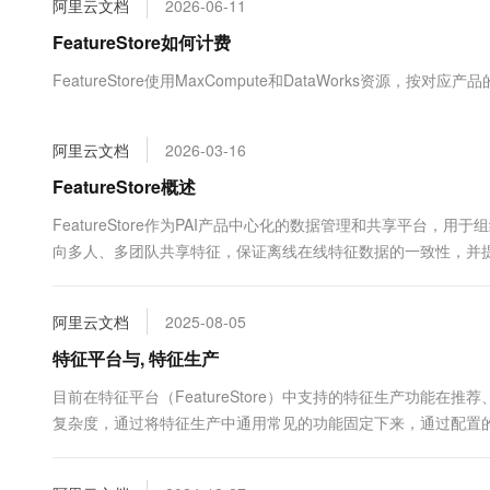
阿里云文档
2026-06-11
大数据开发治理平台 Data
AI 产品 免费试用
网络
安全
云开发大赛
Tableau 订阅
FeatureStore如何计费
1亿+ 大模型 tokens 和 
可观测
入门学习赛
中间件
AI空中课堂在线直播课
FeatureStore使用MaxCompute和DataWorks资源，按对
云防火墙
140+云产品 免费试用
大模型服务
上云与迁云
云原生的云上边界网络安全
产品新客免费试用，最长1
数据库
生态解决方案
千问AI平台-Token Plan
阿里云文档
2026-03-16
企业出海
大模型ACA认证体验
大数据计算
助力企业全员 AI 认知与能
行业生态解决方案
FeatureStore概述
政企业务
媒体服务
千问AI平台-模型体验
开发者生态解决方案
FeatureStore作为PAI产品中心化的数据管理和共享平台，用于
在线体验全尺寸、多种模态
企业服务与云通信
向多人、多团队共享特征，保证离线在线特征数据的一致性，并
AI 开发和 AI 应用解决
Happy 系列大模型
域名与网站
阿里云文档
2025-08-05
终端用户计算
特征平台与, 特征生产
Serverless
大模型解决方案
目前在特征平台（FeatureStore）中支持的特征生产功能
复杂度，通过将特征生产中通用常见的功能固定下来，通过配置
开发工具
快速部署 Dify，高效搭建 
迁移与运维管理