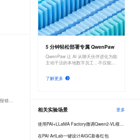
模平台、PAI-DSW云原生交互式
建模平台、PAI-DLC云原生AI基
础平台、PAI-EAS云原生弹性推
理服务平台，支持千亿特征、万
亿样本规模加速训练，百余落地
场景，全面提升工程效率。
5 分钟轻松部署专属 QwenPaw
QwenPaw 让 AI 从聊天伙伴进化为能
主动干活的本地数字员工，不仅能处
理文档数据，更能通过定时任务主动
执行汇报与自检。数据全程本地存
了解更多
储，为您打造隐私安全、技能无限的
专属智能助理。
何解决
相关实验场景
更多
使用PAI+LLaMA Factory微调Qwen2-VL模型，搭建文旅领域知识问答机器人
在PAI ArtLab一键设计AIGC新春红包