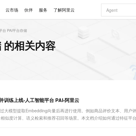
云市场
伙伴
服务
了解阿里云
台 PAI平台存储
AI 特惠
数据与 API
成为产品伙伴
企业增值服务
最佳实践
价格计算器
AI 场景体
基础软件
产品伙伴合
阿里云认证
市场活动
配置报价
大模型
储 的相关内容
自助选配和估算价格
步到位
智启 AI 普惠权益
产品生态集成认证中心
企业支持计划
云上春晚
域名与网站
Qwen Audio：打造专属 AI 语音助手
千问官方 MaaS 平台，为开发者和 Agent 而生，新用户赠送 1 亿 + tokens 额度
一句话生成原生
AI Coding
阿里云Maa
2026 阿里云
云服务器 E
为企业打
数据集
Windows
大模型认证
模型
NEW
NEW
格式还原
值低价云产品抢先购
至高享 1亿+免费 tokens，加速 Al 应用落地
提供智能易用的域名与建站服务
Qwen-Audio-3.0-Realtime 端到端实时语音角色扮演
输入一句话想法,
智能编程，一键
安全可靠、
产品生态伙伴
专家技术服务
云上奥运之旅
弹性计算合作
阿里云中企出
手机三要素
宝塔 Linux
全部认证
价格优势
开源旗舰模型
即刻拥有 DeepSeek-V4-Pro
阿里云 OPC 创新助力计划
千问大模型
一键部署幻兽
AI 电商营销
对象存储 O
大模型
产品生态伙伴工作台
企业增值服务台
云栖战略参考
云存储合作计
云栖大会
身份实名认证
CentOS
训练营
推动算力普惠，释放技术红利
最高返9万
真正可用的 1M 上下文,一次完成代码全链路开发
快速构建应用程序和网站，即刻迈出上云第一步
轻松解锁专属 DeepSeek-V4-Pro
至高百万元 Token 补贴，加速一人公司成长
多元化、高性能、安全可靠的大模型服务
一键购买专属
从图文生成到
云上的中国
数据库合作计
活动全景
短信
Docker
图片和
自进化智能体
5 分钟轻松部署专属 QwenPaw
Token Plan 模型订阅计划
数字证书管理服务（原SSL证书）
高效搭建 AI
AI 广告创作
无影云电脑
企业成长
NEW
HOT
信息公告
看见新力量
云网络合作计
OCR 文字识别
JAVA
越聪明
证享300元代金券
全托管，含MySQL、PostgreSQL、SQL Server、MariaDB多引擎
Qwen3.8-Max 首发尝鲜，限时加量 10 倍，夜间低至2折
实现全站HTTPS，呈现可信的WEB访问
从聊天伙伴进化为能主动干活的本地数字员工
图文、视频一
随时随地安
Kimi-K3
HappyHors
NEW
魔搭 Mode
loud
服务实践
官网公告
并训练上线-人工智能平台 PAI-阿里云
Kimi 最新旗舰模型，长程编程与推理利器
让文字生成流
金融模力时刻
Salesforce O
版
发票查验
全能环境
Claude Code + GStack 打造工程团队
千问办公，限时限量积分加倍
Qoder
低代码高效构
AI 建站
短信服务
型
NEW
作计划
计划
创新中心
魔搭 ModelSc
健康状态
理服务
让AI从“聊天伙伴”进化为能干活的“数字员工”
安装技能 GStack，拥有专属 AI 工程团队
你的AI工作搭子，覆盖日常办公高频场景
面向真实软件的智能体编程平台
0 代码专业建
过大模型提取Embedding向量后再进行使用。例如商品评价文本、用户
客户案例
天气预报查询
操作系统
Deepseek-v4-pro
HappyHors
态合作计划
示,用于相似度计算、语义检索和推荐召回等场景。本文档介绍如何通过特征平
态智能体模型
旗舰 MoE 大模型，百万上下文与顶尖推理能力
图生视频，流
同享
万小智 AI 建站低至 15元/月
Qoder CN
AI 短剧/漫剧
云原生数据库 
快递物流查询
WordPress
成为服务伙
流程。
高校合作
点，立即开启云上创新
覆盖公网/内网、递归/权威、移动APP等全场景解析服务
送.CN域名，送备案服务码
基于千问大模型等，支持代码智能生成、研发智能问答
AI助力短剧
GLM-5.2
Wan2.7-T
Ubuntu