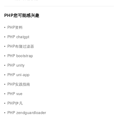
PHP您可能感兴趣
PHP资料
PHP chatgpt
PHP布隆过滤器
PHP bootstrap
PHP unity
PHP uni-app
PHP实践指南
PHP vue
PHP伊凡
PHP zendguardloader