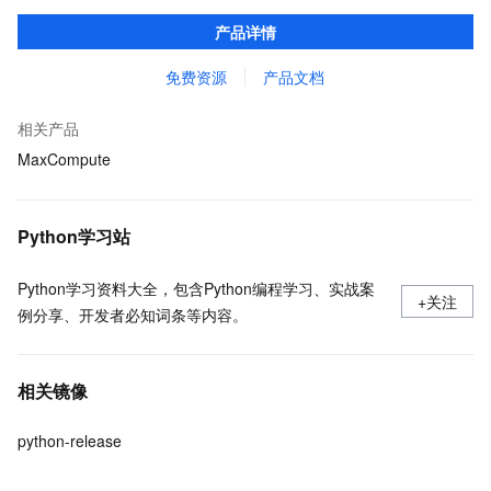
口，与 MaxCompute Notebook、镜像管理等功能共同构成
产品详情
MaxCompute 完整 Python 开发生态。
免费资源
产品文档
相关产品
MaxCompute
Python学习站
Python学习资料大全，包含Python编程学习、实战案
+关注
例分享、开发者必知词条等内容。
相关镜像
python-release