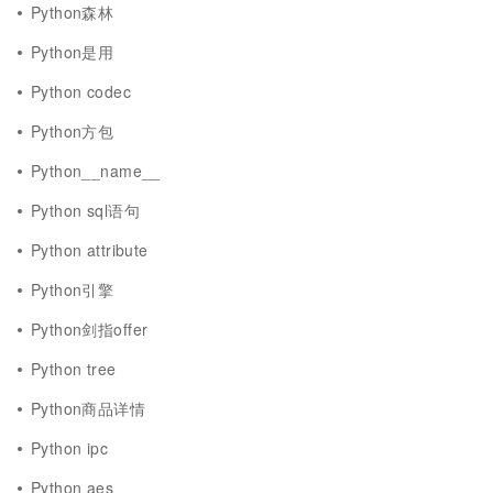
Python森林
Python是用
Python codec
Python方包
Python__name__
Python sql语句
Python attribute
Python引擎
Python剑指offer
Python tree
Python商品详情
Python ipc
Python aes