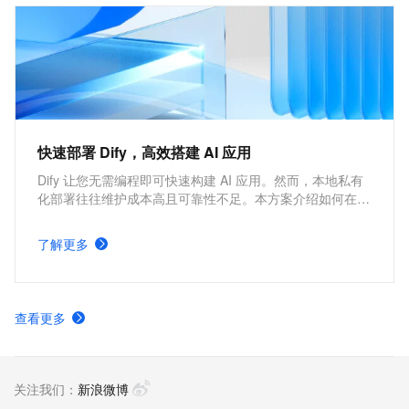
快速部署 Dify，高效搭建 AI 应用
Dify 让您无需编程即可快速构建 AI 应用。然而，本地私有
化部署往往维护成本高且可靠性不足。本方案介绍如何在阿
里云构建云原生高可用架构，实现 Dify 的快速部署，助力
企业高效搭建 AI 应用。
了解更多
查看更多
关注我们：
新浪微博