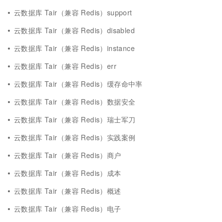
云数据库 Tair（兼容 Redis）support
云数据库 Tair（兼容 Redis）disabled
云数据库 Tair（兼容 Redis）instance
云数据库 Tair（兼容 Redis）err
云数据库 Tair（兼容 Redis）缓存命中率
云数据库 Tair（兼容 Redis）数据安全
云数据库 Tair（兼容 Redis）瑞士军刀
云数据库 Tair（兼容 Redis）实践案例
云数据库 Tair（兼容 Redis）商户
云数据库 Tair（兼容 Redis）成本
云数据库 Tair（兼容 Redis）概述
云数据库 Tair（兼容 Redis）电子