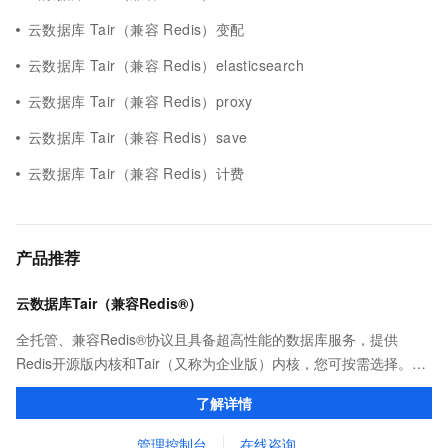
云数据库 Tair（兼容 Redis）变配
云数据库 Tair（兼容 Redis）elasticsearch
云数据库 Tair（兼容 Redis）proxy
云数据库 Tair（兼容 Redis）save
云数据库 Tair（兼容 Redis）计费
产品推荐
云数据库Tair（兼容Redis®）
全托管、兼容Redis®协议且具备超高性能的数据库服务，提供
Redis开源版内核和Tair（又称为企业版）内核，您可按需选择。保
证亚毫秒级的稳定时延，为应用程序起到加速作用，在对时延有严
了解详情
苛要求的领域提供稳定支撑。
管理控制台
在线咨询