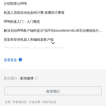
介绍阿里云RPA
机器人流程自动化如何计费,有哪些计费项
RPA快速入门：入门概览
解决启动RPA客户端时提示“找不到vcruntime140.dll无法继续执行代码”-机器人流程自动化-阿里云
安装和登录机器人和编辑器客户端
RPA编码模式SDK：ChromeTab相关方法
Chrome插件版本兼容与安装排错FAQ-机器人流程自动化-阿里云
查看更多
RPA典型使用场景
如何通过RPA操作Win32Window
关注我们：
新浪微博
联系我们
文档
|
开发者社区
|
天池大赛
|
培训与认证