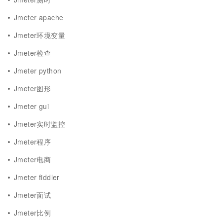
Jmeter apache
Jmeter环境变量
Jmeter检查
Jmeter python
Jmeter图形
Jmeter gui
Jmeter实时监控
Jmeter程序
Jmeter电商
Jmeter fiddler
Jmeter面试
Jmeter比例