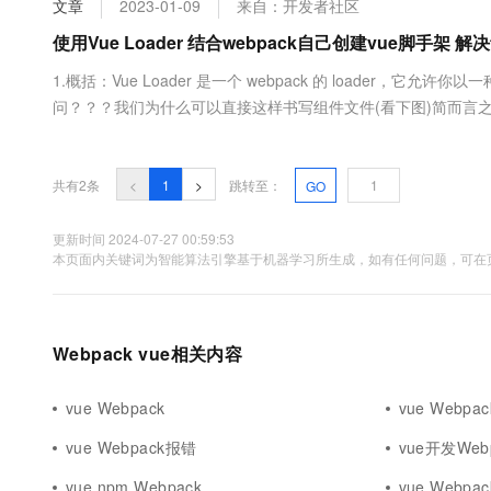
文章
2023-01-09
来自：开发者社区
大数据开发治理平台 Data
AI 产品 免费试用
网络
安全
云开发大赛
Tableau 订阅
使用Vue Loader 结合webpack自己创建vue脚手架 解决t
1亿+ 大模型 tokens 和 
可观测
入门学习赛
中间件
AI空中课堂在线直播课
1.概括：Vue Loader 是一个 webpack 的 loader，它允许
云防火墙
140+云产品 免费试用
大模型服务
问？？？我们为什么可以直接这样书写组件文件(看下图)简而言之，web
上云与迁云
云原生的云上边界网络安全
产品新客免费试用，最长1
数据库
代、灵活且极其强大的前端工作流，来帮助撰写 Vue.js 应用。Vu
生态解决方案
千问AI平台-Token Plan
企业出海
大模型ACA认证体验
得vu....
大数据计算
助力企业全员 AI 认知与能
行业生态解决方案
共有2条
<
1
>
跳转至：
GO
政企业务
媒体服务
千问AI平台-模型体验
开发者生态解决方案
在线体验全尺寸、多种模态
更新时间 2024-07-27 00:59:53
企业服务与云通信
本页面内关键词为智能算法引擎基于机器学习所生成，如有任何问题，可在页
AI 开发和 AI 应用解决
Happy 系列大模型
域名与网站
终端用户计算
Webpack vue相关内容
Serverless
大模型解决方案
vue Webpack
vue Webpac
开发工具
快速部署 Dify，高效搭建 
vue Webpack报错
vue开发Web
迁移与运维管理
vue npm Webpack
vue Webpa