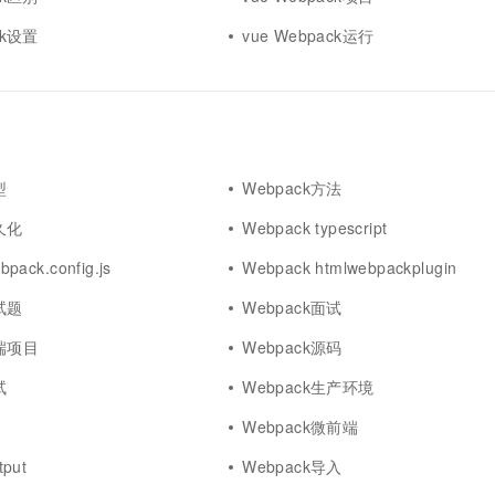
一个 AI 助手
超强辅助，Bol
即刻拥有 DeepSeek-R1 满血版
ck设置
vue Webpack运行
在企业官网、通讯软件中为客户提供 AI 客服
多种方案随心选，轻松解锁专属 DeepSeek
型
Webpack方法
久化
Webpack typescript
pack.config.js
Webpack htmlwebpackplugin
试题
Webpack面试
前端项目
Webpack源码
试
Webpack生产环境
x
Webpack微前端
tput
Webpack导入