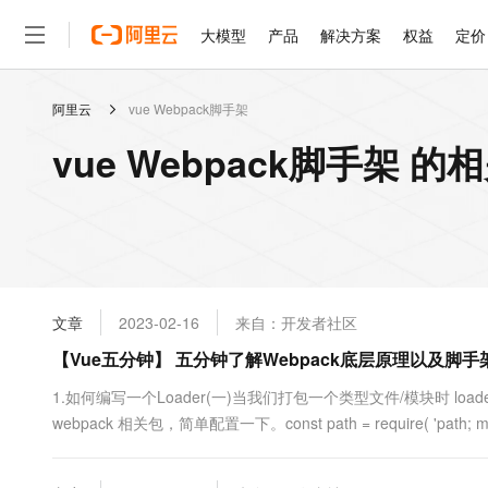
大模型
产品
解决方案
权益
定价
阿里云
vue Webpack脚手架
大模型
产品
解决方案
权益
定价
云市场
伙伴
服务
了解阿里云
精选产品
精选解决方案
普惠上云
产品定价
精选商城
成为销售伙伴
售前咨询
为什么选择阿里云
千问AI平台
vue Webpack脚手架 的
了解云产品的定价详情
大模型服务平台百炼
千问办公，解锁你的工作
普惠上云 官方力荐
分销伙伴
在线服务
网站建设
什么是云计算
大
大模型服务与应用平台
企业级Agent产品，直接
云服务器38元/年起，超
咨询伙伴
多端小程序
技术领先
云上成本管理
售后服务
轻量应用服务器
Agency Agents：拥
官方推荐返现计划
大模型
精选产品
精选解决方案
Salesforce 国际版订阅
稳定可靠
管理和优化成本
推荐新用户得奖励，单订单
销售伙伴合作计划
自助服务
友盟天域
安全合规
人工智能与机器学习
AI
文本生成
云数据库 RDS
HappyHorse 打造一
云工开物
无影生态合作计划
在线服务
文章
2023-02-16
来自：开发者社区
观测云
分析师报告
高校专属算力普惠，学生认
计算
互联网应用开发
Qwen3.8-Max
HOT
Salesforce On Alibaba C
工单服务
【Vue五分钟】 五分钟了解Webpack底层原理以及脚
智能体时代全能旗舰模型
Tuya 物联网平台阿里云
研究报告与白皮书
人工智能平台 PAI
快速拥有专属 OpenClaw
大模
Consulting Partner 合
大数据
容器
免费试用
短信专区
一站式AI开发、训练和推
1.如何编写一个Loader(一)当我们打包一个类型文件/模块时 loade
蓝凌 OA
Qwen3.7-Plus
AI 大模型销售与服务生
现代化应用
webpack 相关包，简单配置一下。const path = require( 'path; module.
存储
天池大赛
能看、能想、能动手的多模
云解析DNS
解决方案免费试用 新老
电子合同
main: './src/index.js'}, output: ....
最高领取价值200元试用
安全
网络与CDN
AI 算法大赛
Qwen3-VL-Plus
畅捷通