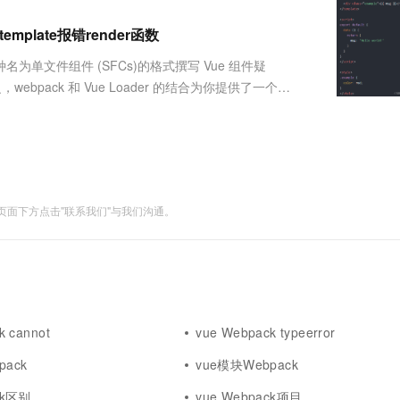
服务生态伙伴
视觉 Coding、空间感知、多模态思考等全面升级
1M上下文，专为长程任务能力而生
云工开物
企业应用
Works
Night Plan 支持 Qwen 3.8-Max
云原生大数据计算服务 MaxCompute
AI 办公
容器服务 Kub
NEW
Red Hat
emplate报错render函数
30+ 款产品免费体验
Data Agent 驱动的一站式 Data+AI 开发治理平台
夜间 5 折，Qwen/Meoo/TokenPlan 客户专享
面向分析的企业级SaaS模式云数据仓库
AI智能应用
提供一站式管
科研合作
ERP
堂（旗舰版）
SUSE
你以一种名为单文件组件 (SFCs)的格式撰写 Vue 组件疑
智能客服
AI 应用构建
大模型原生
CRM
pack 和 Vue Loader 的结合为你提供了一个现
防护产品
2个月
自动承接线索
e Loader 还提供了很多酷炫的特性：起步：如果你觉
建站小程序
Qoder
大模型服务平台百炼-应用模版
OA 办公系统
HOT
NEW
面向真实软件
个人版上线、团队版降价；千问3.8-Max首发发尝鲜
丰富多元化的应用模版和解决方案
力提升
财税管理
模板建站
万有无界
大模型服务平台百炼-智能体
400电话
定制建站
的模型效果
灵活可视化地构建企业级 Agent
面下方点击"联系我们"与我们沟通。
方案
广告营销
模板小程序
秒悟
人工智能平台 PAI
定制小程序
云端极速 AI 
新一代 AI 视频生成模型，深度适配广告营销等场景
AI Native 的算法工程平台，一站式完成建模、训练、推理服务部署
APP 开发
建站系统
k cannot
vue Webpack typeerror
AI 应用
10分钟微调：让0.6B模型媲美235B模
多模态数据信
pack
vue模块Webpack
型
依托云原生高可用架构,实现Dify私有化部署
用1%尺寸在特定领域达到大模型90%以上效果
ck区别
vue Webpack项目