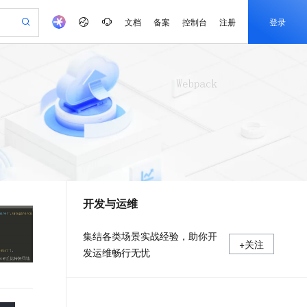
文档
备案
控制台
注册
登录
验
作计划
器
AI 活动
专业服务
服务伙伴合作计划
开发者社区
加入我们
产品动态
服务平台百炼
阿里云 OPC 创新助力计划
一站式生成采购清单，支持单品或批量购买
io：打造专属 AI 语音助手
S产品伙伴计划（繁花）
峰会
CS
造的大模型服务与应用开发平台
一句话生成原生可编辑精美 PPT 文稿
AI 生产力先锋
Al MaaS 服务伙伴赋能合作
域名
博文
Careers
至高可申请百万元
Qwen3.8-Max 模型上线
开启高性价比 AI 编程新体验
弹性可伸缩的云计算服务
Qwen-Audio-3.0-Realtime 端到端实时语音角色扮演
输入一句话想法, 轻松生成专业的 PPT
先锋实践拓展 AI 生产力的边界
Token 补贴，五大权
计划
海大会
伙伴信用分合作计划
商标
问答
社会招聘
益加速 OPC 成功
eek-V4-Pro
SS
一键部署幻兽帕鲁游戏服务器
飞天发布时刻
HOT
Open Search 向量检索版支
划
备案
电子书
校园招聘
pSeek-V4-Pro
视频创作，一键激活电商全链路生产力
稳定、安全、高性价比、高性能的云存储服务
一键购买专属联机服务器，轻松开启游戏
所见，即是所愿
持视频检索 Pipeline 功能
更多支持
划
公司注册
镜像站
视频生成
语音识别与合成
专属 QwenPaw
漫剧工坊：一站式动画创作平台
AI 实训营
HOT
应用身份服务 (IDaaS)
合作伙伴培训与认证
开发与运维
划
上云迁移
站生成，高效打造优质广告素材
全接入的云上超级电脑
从聊天伙伴进化为能主动干活的本地数字员工
快速生产连贯的高质量长漫剧
从基础到进阶，Agent 创客手把手教你
OpenClaw 管理能力上线
e-1.1-T2V
Qwen3-TTS-Flash
lScope
我要反馈
查询合作伙伴
畅细腻的高质量视频
离线语音合成大模型，多语言方言自适应，低延迟高稳定
n Alibaba Cloud ISV 合作
代维服务
建企业门户网站
10 分钟搭建微信、支付宝小程序
MaxCompute MaxFrame 提
集结各类场景实战经验，助你开
+关注
创新加速
ope
登录合作伙伴管理后台
我要建议
站，无忧落地极速上线
以可视化方式快速构建移动和 PC 门户网站
国内短信简单易用，安全可靠，秒级触达，全球覆盖200+国家和地区。
高效部署网站，快速应用到小程序
供自动弹性内存功能
发运维畅行无忧
e-1.1-I2V
Cosyvoice-V3-Flash
安全
畅自然，细节丰富
高表现力语音合成大模型，语音克隆听感自然
我要投诉
PolarDB
上云场景组合购
Milvus 弹性伸缩功能新增节
伴
漫剧创作，剧本、分镜、视频高效生成
100%兼容MySQL、PostgreSQL，兼容Oracle，支持集中和分布式
覆盖90%+业务场景，专享组合折扣价
点支持范围
2V
VPN
Fun-ASR