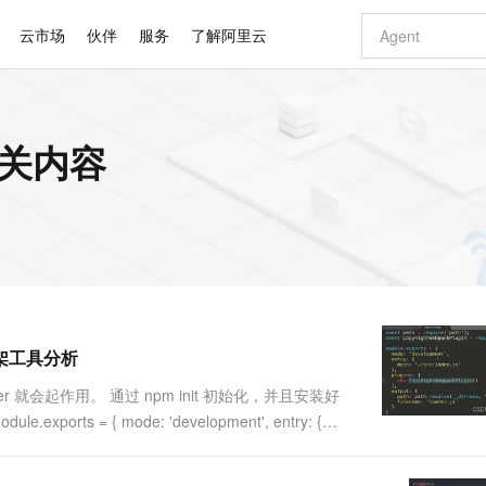
云市场
伙伴
服务
了解阿里云
AI 特惠
数据与 API
成为产品伙伴
企业增值服务
最佳实践
价格计算器
AI 场景体
基础软件
产品伙伴合
阿里云认证
市场活动
配置报价
大模型
相关内容
自助选配和估算价格
新方式
睿译宝，AI翻译排版一步到位
智启 AI 普惠权益
产品生态集成认证中心
企业支持计划
云上春晚
域名与网站
千问官方 MaaS 平台，为开发者和 Agent 而生，新用户赠送 1 亿 + tokens 额度
Qwen Aud
AI Coding
阿里云Maa
2026 阿里云
云服务器 E
为企业打
数据集
Windows
大模型认证
模型
NEW
NEW
交付可用成果
值低价云产品抢先购
上传文档即自动完成翻译和格式还原
至高享 1亿+免费 tokens，加速 Al 应用落地
提供智能易用的域名与建站服务
智能编程，一键
安全可靠、
产品生态伙伴
专家技术服务
云上奥运之旅
弹性计算合作
阿里云中企出
手机三要素
宝塔 Linux
全部认证
价格优势
有专属领域专家
GLM-5.2：长任务时代开源旗舰模型
阿里云 OPC 创新助力计划
千问大模型
即刻拥有 DeepS
AI 电商营销
对象存储 O
大模型
产品生态伙伴工作台
企业增值服务台
云栖战略参考
云存储合作计
云栖大会
身份实名认证
CentOS
训练营
推动算力普惠，释放技术红利
最高返9万
多领域专家智能体,一键组建 AI 虚拟交付团队
快速构建应用程序和网站，即刻迈出上云第一步
至高百万元 Token 补贴，加速一人公司成长
多元化、高性能、安全可靠的大模型服务
真正可用的 1M 上下文,一次完成代码全链路开发
轻松解锁专属 Dee
从图文生成到
云上的中国
数据库合作计
活动全景
短信
Docker
图片和
站式影视创作平台
Hermes Agent，打造自进化智能体
Token Plan 模型订阅计划
数字证书管理服务（原SSL证书）
5 分钟轻松部署
AI 广告创作
无影云电脑
企业成长
NEW
信息公告
看见新力量
云网络合作计
OCR 文字识别
JAVA
证享300元代金券
可视化编排打通从文字构思到成片全链路闭环
全托管，含MySQL、PostgreSQL、SQL Server、MariaDB多引擎
自主进化，持久记忆，越用越聪明
Qwen3.8-Max 首发尝鲜，限时加量 10 倍，夜间低至2折
实现全站HTTPS，呈现可信的WEB访问
图文、视频一
随时随地安
Kimi-K3
HappyHors
NEW
魔搭 Mode
loud
服务实践
官网公告
手架工具分析
Kimi 最新旗舰模型，长程编程与推理利器
让文字生成流
金融模力时刻
Salesforce O
版
发票查验
全能环境
Claude Code + GStack 打造工程团队
千问办公，限时限量积分加倍
Qoder
低代码高效构
AI 建站
短信服务
型
NEW
作计划
计划
创新中心
魔搭 ModelSc
健康状态
理服务
让AI从“聊天伙伴”进化为能干活的“数字员工”
安装技能 GStack，拥有专属 AI 工程团队
你的AI工作搭子，覆盖日常办公高频场景
面向真实软件的智能体编程平台
0 代码专业建
r 就会起作用。 通过 npm init 初始化，并且安装好
客户案例
天气预报查询
操作系统
Deepseek-v4-pro
HappyHors
态合作计划
exports = { mode: 'development', entry: {
态智能体模型
旗舰 MoE 大模型，百万上下文与顶尖推理能力
图生视频，流
同享
万小智 AI 建站低至 15元/月
Qoder CN
AI 短剧/漫剧
云原生数据库 
快递物流查询
WordPress
成为服务伙
高校合作
点，立即开启云上创新
覆盖公网/内网、递归/权威、移动APP等全场景解析服务
送.CN域名，送备案服务码
基于千问大模型等，支持代码智能生成、研发智能问答
AI助力短剧
GLM-5.2
Wan2.7-T
Ubuntu