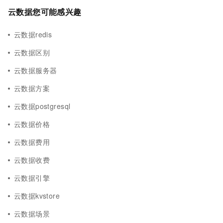
云数据您可能感兴趣
云数据redis
云数据区别
云数据服务器
云数据方案
云数据postgresql
云数据价格
云数据费用
云数据收费
云数据引擎
云数据kvstore
云数据场景