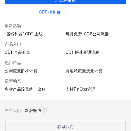
CDT 控制台
最新活动
“省钱利器” CDT 上线
每月免费10GB公网流量
产品入门
CDT 产品介绍
CDT 快速开通流程
热门产品
公网流量阶梯计费
跨地域流量按量计费
最新动态
多款产品流量统一出账
支持FinOps管理
关注我们：
新浪微博
联系我们