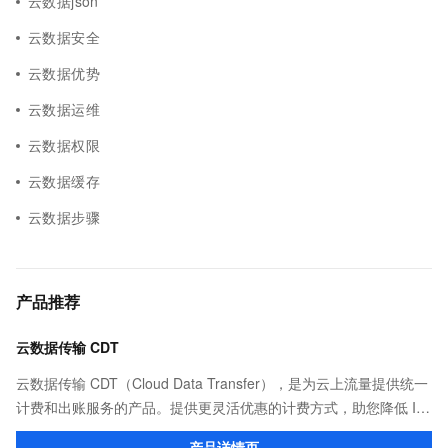
云数据json
云数据安全
云数据优势
云数据运维
云数据权限
云数据缓存
云数据步骤
产品推荐
云数据传输 CDT
云数据传输 CDT（Cloud Data Transfer），是为云上流量提供统一
计费和出账服务的产品。提供更灵活优惠的计费方式，助您降低 IT
成本。
产品详情页