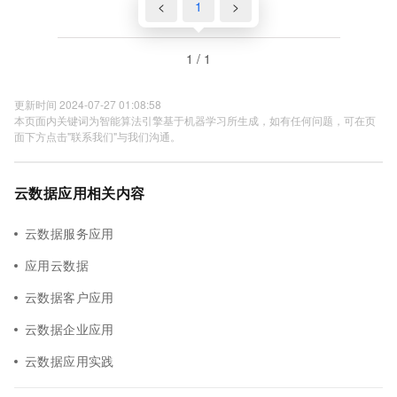
<
1
>
1 / 1
更新时间 2024-07-27 01:08:58
本页面内关键词为智能算法引擎基于机器学习所生成，如有任何问题，可在页
面下方点击"联系我们"与我们沟通。
云数据应用相关内容
云数据服务应用
应用云数据
云数据客户应用
云数据企业应用
云数据应用实践