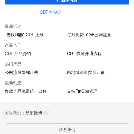
CDT 控制台
最新活动
“省钱利器” CDT 上线
每月免费10GB公网流量
产品入门
CDT 产品介绍
CDT 快速开通流程
热门产品
公网流量阶梯计费
跨地域流量按量计费
最新动态
多款产品流量统一出账
支持FinOps管理
关注我们：
新浪微博
联系我们