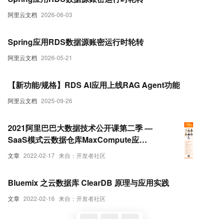
阿里云文档
2026-06-03
Spring应用RDS数据源账密运行时轮转
阿里云文档
2026-05-21
【新功能/规格】RDS AI应用上线RAG Agent功能
阿里云文档
2025-09-26
2021阿里巴巴大数据技术公开课第二季 —
SaaS模式云数据仓库MaxCompute应用
场景实践
文章
2022-02-17
来自：开发者社区
Bluemix 之云数据库 ClearDB 原理与应用实践
文章
2022-02-16
来自：开发者社区