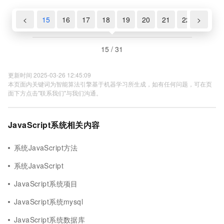
13
14
<
15
16
17
18
19
20
21
22
>
23
15 / 31
更新时间 2025-03-26 12:45:09
本页面内关键词为智能算法引擎基于机器学习所生成，如有任何问题，可在页
面下方点击"联系我们"与我们沟通。
JavaScript系统相关内容
系统JavaScript方法
系统JavaScript
JavaScript系统项目
JavaScript系统mysql
JavaScript系统数据库