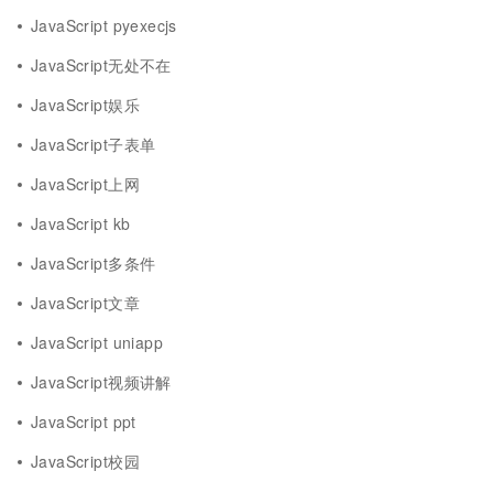
JavaScript pyexecjs
JavaScript无处不在
JavaScript娱乐
JavaScript子表单
JavaScript上网
JavaScript kb
JavaScript多条件
JavaScript文章
JavaScript uniapp
JavaScript视频讲解
JavaScript ppt
JavaScript校园