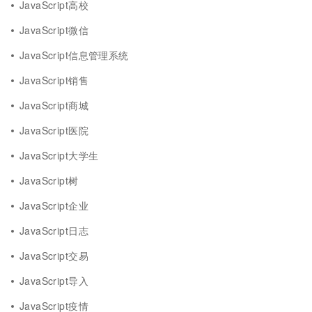
JavaScript高校
JavaScript微信
JavaScript信息管理系统
JavaScript销售
JavaScript商城
JavaScript医院
JavaScript大学生
JavaScript树
JavaScript企业
JavaScript日志
JavaScript交易
JavaScript导入
JavaScript疫情