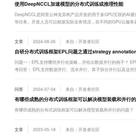
使用DeepNCCL加速模型的分布式训练或推理性能
10 分钟在聊天系统中增加
专有云
DeepNCCL是阿里云神龙异构产品开发的用于多GPU互联的A
等任务。开发人员可以根据实际业务情况，在不同的GPU云服务器
Ubuntu或CentOS操作系统的GPU实例上安装和使用DeepNC
文章
2024-08-26
来自：开发者社区
自研分布式训练框架EPL问题之通过strategy annota
问题一：EPL支持哪些并行化策略，并给出数据并行的例子？ E
考回答： EPL支持数据并行、流水并行、算子拆分并行以及这
定并行策略，每个模型副本使用一张卡计算，如果用户申请了8张
问题的更多问答...
问答
2024-07-04
来自：开发者社区
有哪些成熟的分布式训练框架可以解决模型装载和并行的
有哪些成熟的分布式训练框架可以解决模型装载和并行的问题？
文章
2023-05-18
来自：开发者社区