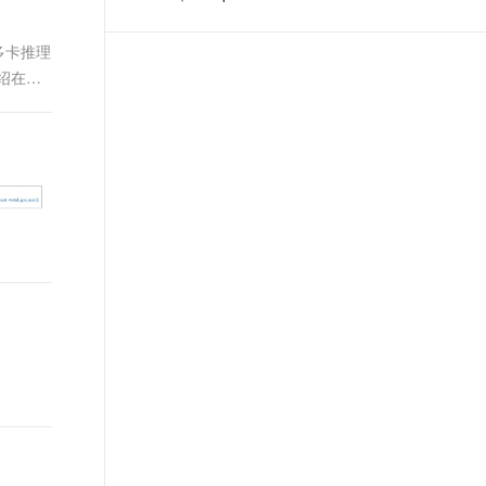
t.diy 一步搞定创意建站
构建大模型应用的安全防护体系
Application Service）是应用全
通过自然语言交互简化开发流程,全栈开发支持
通过阿里云安全产品对 AI 应用进行安全防护
生命周期管理和监控的一站式
多卡推理
PaaS平台，支持部署于
绍在
Kubernetes/ECS，无侵入支持
Java/Go/Python/PHP/.NetCore
等多语言应用的发布运行和服务
治理 ，Java支持Spring Cloud、
Apache Dubbo近五年所有版
本，多语言应用一键开启Service
Mesh。