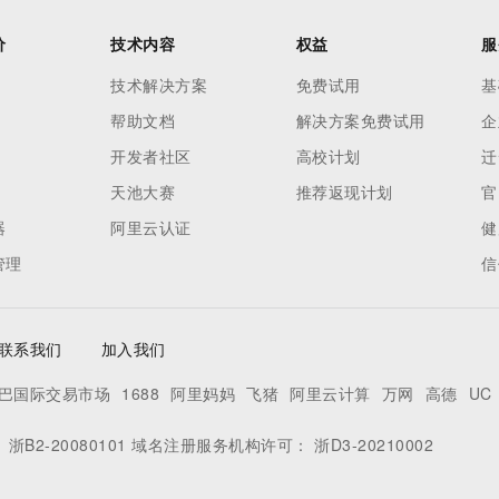
价
技术内容
权益
服
技术解决方案
免费试用
基
帮助文档
解决方案免费试用
企
开发者社区
高校计划
迁
天池大赛
推荐返现计划
官
器
阿里云认证
健
管理
信
联系我们
加入我们
巴国际交易市场
1688
阿里妈妈
飞猪
阿里云计算
万网
高德
UC
：
浙B2-20080101
域名注册服务机构许可：
浙D3-20210002