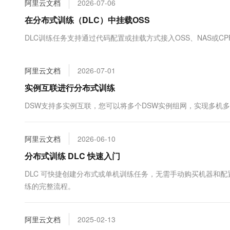
阿里云文档
2026-07-06
大数据开发治理平台 Data
AI 产品 免费试用
网络
安全
云开发大赛
Tableau 订阅
在分布式训练（DLC）中挂载OSS
1亿+ 大模型 tokens 和 
可观测
入门学习赛
中间件
AI空中课堂在线直播课
DLC训练任务支持通过代码配置或挂载方式接入OSS、NAS或C
云防火墙
140+云产品 免费试用
大模型服务
上云与迁云
云原生的云上边界网络安全
产品新客免费试用，最长1
数据库
生态解决方案
千问AI平台-Token Plan
阿里云文档
2026-07-01
企业出海
大模型ACA认证体验
大数据计算
助力企业全员 AI 认知与能
行业生态解决方案
实例互联进行分布式训练
政企业务
媒体服务
千问AI平台-模型体验
开发者生态解决方案
DSW支持多实例互联，您可以将多个DSW实例组网，实现多机
在线体验全尺寸、多种模态
企业服务与云通信
AI 开发和 AI 应用解决
Happy 系列大模型
域名与网站
阿里云文档
2026-06-10
分布式训练 DLC 快速入门
终端用户计算
DLC 可快捷创建分布式或单机训练任务，无需手动购买机器和配
Serverless
大模型解决方案
练的完整流程。
开发工具
快速部署 Dify，高效搭建 
阿里云文档
2025-02-13
迁移与运维管理