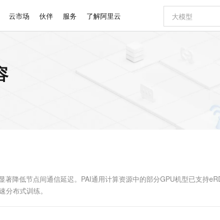
云市场
伙伴
服务
了解阿里云
AI 特惠
数据与 API
成为产品伙伴
企业增值服务
最佳实践
价格计算器
AI 场景体
基础软件
产品伙伴合
阿里云认证
市场活动
配置报价
大模型
容
自助选配和估算价格
新方式
睿译宝，AI翻译排版一步到位
智启 AI 普惠权益
产品生态集成认证中心
企业支持计划
云上春晚
域名与网站
千问官方 MaaS 平台，为开发者和 Agent 而生，新用户赠送 1 亿 + tokens 额度
Qwen Aud
AI Coding
阿里云Maa
2026 阿里云
云服务器 E
为企业打
数据集
Windows
大模型认证
模型
NEW
NEW
交付可用成果
值低价云产品抢先购
上传文档即自动完成翻译和格式还原
至高享 1亿+免费 tokens，加速 Al 应用落地
提供智能易用的域名与建站服务
智能编程，一键
安全可靠、
产品生态伙伴
专家技术服务
云上奥运之旅
弹性计算合作
阿里云中企出
手机三要素
宝塔 Linux
全部认证
价格优势
有专属领域专家
GLM-5.2：长任务时代开源旗舰模型
阿里云 OPC 创新助力计划
千问大模型
即刻拥有 DeepS
AI 电商营销
对象存储 O
大模型
产品生态伙伴工作台
企业增值服务台
云栖战略参考
云存储合作计
云栖大会
身份实名认证
CentOS
训练营
推动算力普惠，释放技术红利
最高返9万
多领域专家智能体,一键组建 AI 虚拟交付团队
快速构建应用程序和网站，即刻迈出上云第一步
至高百万元 Token 补贴，加速一人公司成长
多元化、高性能、安全可靠的大模型服务
真正可用的 1M 上下文,一次完成代码全链路开发
轻松解锁专属 Dee
从图文生成到
云上的中国
数据库合作计
活动全景
短信
Docker
图片和
站式影视创作平台
Hermes Agent，打造自进化智能体
Token Plan 模型订阅计划
数字证书管理服务（原SSL证书）
5 分钟轻松部署
AI 广告创作
无影云电脑
企业成长
NEW
信息公告
看见新力量
云网络合作计
OCR 文字识别
JAVA
证享300元代金券
可视化编排打通从文字构思到成片全链路闭环
全托管，含MySQL、PostgreSQL、SQL Server、MariaDB多引擎
自主进化，持久记忆，越用越聪明
Qwen3.8-Max 首发尝鲜，限时加量 10 倍，夜间低至2折
实现全站HTTPS，呈现可信的WEB访问
图文、视频一
随时随地安
Kimi-K3
HappyHors
NEW
魔搭 Mode
loud
服务实践
官网公告
Kimi 最新旗舰模型，长程编程与推理利器
让文字生成流
金融模力时刻
Salesforce O
版
发票查验
全能环境
Claude Code + GStack 打造工程团队
千问办公，限时限量积分加倍
Qoder
低代码高效构
AI 建站
短信服务
型
NEW
作计划
计划
创新中心
魔搭 ModelSc
健康状态
理服务
让AI从“聊天伙伴”进化为能干活的“数字员工”
安装技能 GStack，拥有专属 AI 工程团队
你的AI工作搭子，覆盖日常办公高频场景
面向真实软件的智能体编程平台
0 代码专业建
可显著降低节点间通信延迟。PAI通用计算资源中的部分GPU机型已支持eR
客户案例
天气预报查询
操作系统
Deepseek-v4-pro
HappyHors
态合作计划
加速分布式训练。
态智能体模型
旗舰 MoE 大模型，百万上下文与顶尖推理能力
图生视频，流
同享
万小智 AI 建站低至 15元/月
Qoder CN
AI 短剧/漫剧
云原生数据库 
快递物流查询
WordPress
成为服务伙
高校合作
点，立即开启云上创新
覆盖公网/内网、递归/权威、移动APP等全场景解析服务
送.CN域名，送备案服务码
基于千问大模型等，支持代码智能生成、研发智能问答
AI助力短剧
GLM-5.2
Wan2.7-T
Ubuntu