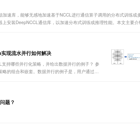
一个 AI 助手
超强辅助，Bol
即刻拥有 DeepSeek-R1 满血版
在企业官网、通讯软件中为客户提供 AI 客服
I通信加速库，能够无感地加速基于NCCL进行通信算子调用的分布式训练或
多种方案随心选，轻松解锁专属 DeepSeek
上安装DeepNCCL通信库，以加速分布式训练或推理性能。本文主要介
CL的操作方法。
tion实现流水并行如何解决
PL支持哪些并行化策略，并给出数据并行的例子？ 参
些策略的组合和嵌套。数据并行的例子是，用户通过指
卡，则形成一个并行度为8的数据并行任务。 关于本
问题？