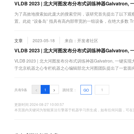
VLDB 2023 | 北大河图发布分布式训练神器Galvatr
为了高效地搜索如此庞大的搜索空间，该研究首先提出了以下观察作为
置。此处 “设备岛” 指具有高内部带宽的一组设备，在绝大多数 Tra
式，显著更少。因此，人们通常优先对模型进行 PP 切分并放置于
并行策略倾向于将设备均匀切分。例如，对于 4 卡....
文章
2023-05-18
来自：开发者社区
VLDB 2023 | 北大河图发布分布式训练神器Galvatr
VLDB 2023 | 北大河图发布分布式训练神器Galvatron, 一键实现
于北京机器之心专栏机器之心编辑部北大河图团队提出了一套面向大模
于现有工作在多样性、复杂性、实用性方面均具有显著优势，论文成果
模型」在 AI 领域的各种....
共有9条
<
1
>
跳转至：
GO
更新时间 2024-08-27 10:00:57
本页面内关键词为智能算法引擎基于机器学习所生成，如有任何问题，可在页