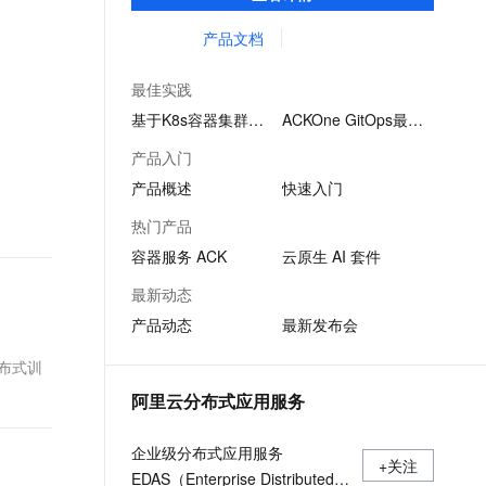
致的社区兼容的API，助力管理分布式云资
文戏情感细腻自然，动作戏激烈拳拳到肉，实现更强表演能力
支持中英文自由切换，具备更强的噪声鲁棒性
ernetes 版 ACK
云聚AI 严选权益
AI 原生数据库服务发布
SSL 证书
源。
产品文档
，一键激活高效办公新体验
理容器应用的 K8s 服务
精选AI产品，从模型到应用全链提效
Agent 数据网关
堡垒机
AI 用量加速计划
云原生数据库 PolarDB
最佳实践
应用
防火墙
、识别商机，让客服更高效、服务更出色。
新老同享，达量后返
Agentic Database 发布
基于K8s容器集群…
ACKOne GitOps最佳…
千问办公
主机安全
NEW
产品入门
的智能体编程平台
一站式AI生产力平台
产品概述
快速入门
AI 应用及服务市场
伶鹊
热门产品
企业级人与Agent协作平台，接入和调度多个数字员工
智能客服平台，对话机器人、对话分析、智能外呼
AI 应用
容器服务 ACK
云原生 AI 套件
大模型服务平台百炼 - 全妙
大模型
最新动态
应用创作平台
多模态内容创作工具，已接入 DeepSeek
产品动态
最新发布会
自然语言处理
数据标注
布式训
阿里云分布式应用服务
机器学习
息提取
与 AI 智能体进行实时音视频通话
企业级分布式应用服务
从文本、图片、视频中提取结构化的属性信息
构建支持视频理解的 AI 音视频实时通话应用
+关注
EDAS（Enterprise Distributed