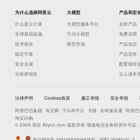
为什么选择阿里云
大模型
产品和定
什么是云计算
大模型服务平台
全部产品
全球基础设施
千问大模型
免费试用
技术领先
模型市场
产品动态
稳定可靠
产品定价
安全合规
配置报价
分析师报告
云上成本
法律声明
Cookies政策
廉正举报
安全举报
阿里巴巴集团
淘宝网
千问AI平台
天猫
全球速卖通
阿里巴
淘宝闪购
© 2009-现在 Aliyun.com 版权所有 增值电信业务经营许可证
浙公网安备 33010602009975号
浙B2-20080101-4