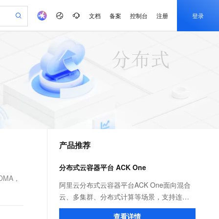
文档
备案
控制台
注册
登录
验
作计划
器
AI 活动
专业服务
服务伙伴合作计划
开发者社区
加入我们
产品动态
服务平台百炼
阿里云 OPC 创新助力计划
一站式生成采购清单，支持单品或批量购买
io：打造专属 AI 语音助手
S产品伙伴计划（繁花）
峰会
CS
造的大模型服务与应用开发平台
一句话生成原生可编辑精美 PPT 文稿
AI 生产力先锋
Al MaaS 服务伙伴赋能合作
域名
博文
Careers
至高可申请百万元
Qwen3.8-Max 模型上线
开启高性价比 AI 编程新体验
弹性可伸缩的云计算服务
Qwen-Audio-3.0-Realtime 端到端实时语音角色扮演
输入一句话想法, 轻松生成专业的 PPT
先锋实践拓展 AI 生产力的边界
Token 补贴，五大权
计划
海大会
伙伴信用分合作计划
商标
问答
社会招聘
益加速 OPC 成功
eek-V4-Pro
SS
一键部署幻兽帕鲁游戏服务器
飞天发布时刻
HOT
Open Search 向量检索版支
划
备案
电子书
校园招聘
pSeek-V4-Pro
视频创作，一键激活电商全链路生产力
稳定、安全、高性价比、高性能的云存储服务
一键购买专属联机服务器，轻松开启游戏
所见，即是所愿
持视频检索 Pipeline 功能
更多支持
划
公司注册
镜像站
视频生成
语音识别与合成
专属 QwenPaw
漫剧工坊：一站式动画创作平台
AI 实训营
HOT
应用身份服务 (IDaaS)
合作伙伴培训与认证
产品推荐
划
上云迁移
站生成，高效打造优质广告素材
全接入的云上超级电脑
从聊天伙伴进化为能主动干活的本地数字员工
快速生产连贯的高质量长漫剧
从基础到进阶，Agent 创客手把手教你
OpenClaw 管理能力上线
e-1.1-T2V
Qwen3-TTS-Flash
lScope
我要反馈
查询合作伙伴
畅细腻的高质量视频
离线语音合成大模型，多语言方言自适应，低延迟高稳定
n Alibaba Cloud ISV 合作
代维服务
建企业门户网站
10 分钟搭建微信、支付宝小程序
分布式云容器平台 ACK One
MaxCompute MaxFrame 提
创新加速
ope
登录合作伙伴管理后台
我要建议
站，无忧落地极速上线
以可视化方式快速构建移动和 PC 门户网站
国内短信简单易用，安全可靠，秒级触达，全球覆盖200+国家和地区。
高效部署网站，快速应用到小程序
供自动弹性内存功能
DMA，
e-1.1-I2V
Cosyvoice-V3-Flash
阿里云分布式云容器平台ACK One面向混合
安全
畅自然，细节丰富
高表现力语音合成大模型，语音克隆听感自然
我要投诉
PolarDB
云、多集群、分布式计算等场景，支持连接
上云场景组合购
Milvus 弹性伸缩功能新增节
伴
漫剧创作，剧本、分镜、视频高效生成
100%兼容MySQL、PostgreSQL，兼容Oracle，支持集中和分布式
覆盖90%+业务场景，专享组合折扣价
点支持范围
您任何地域、基础设施上的K8s集群，提供一
2V
VPN
Fun-ASR
查看详情