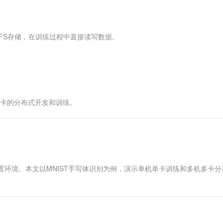
服务生态伙伴
视觉 Coding、空间感知、多模态思考等全面升级
1M上下文，专为长程任务能力而生
云工开物
企业应用
Works
Night Plan 支持 Qwen 3.8-Max
云原生大数据计算服务 MaxCompute
AI 办公
容器服务 Kub
NEW
Red Hat
30+ 款产品免费体验
Data Agent 驱动的一站式 Data+AI 开发治理平台
夜间 5 折，Qwen/Meoo/TokenPlan 客户专享
面向分析的企业级SaaS模式云数据仓库
AI智能应用
提供一站式管
科研合作
ERP
堂（旗舰版）
SUSE
PFS存储，在训练过程中直接读写数据。
智能客服
AI 应用构建
大模型原生
CRM
防护产品
2个月
自动承接线索
建站小程序
Qoder
大模型服务平台百炼-应用模版
OA 办公系统
HOT
NEW
面向真实软件
个人版上线、团队版降价；千问3.8-Max首发发尝鲜
丰富多元化的应用模版和解决方案
力提升
财税管理
模板建站
万有无界
大模型服务平台百炼-智能体
400电话
定制建站
多卡的分布式开发和训练。
的模型效果
灵活可视化地构建企业级 Agent
方案
广告营销
模板小程序
秒悟
人工智能平台 PAI
定制小程序
云端极速 AI 
新一代 AI 视频生成模型，深度适配广告营销等场景
AI Native 的算法工程平台，一站式完成建模、训练、推理服务部署
APP 开发
置环境。本文以MNIST手写体识别为例，演示单机单卡训练和多机多卡分
建站系统
AI 应用
10分钟微调：让0.6B模型媲美235B模
多模态数据信
型
依托云原生高可用架构,实现Dify私有化部署
用1%尺寸在特定领域达到大模型90%以上效果