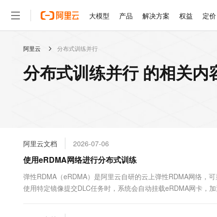
大模型
产品
解决方案
权益
定价
阿里云
分布式训练并行
大模型
产品
解决方案
权益
定价
云市场
伙伴
服务
了解阿里云
精选产品
精选解决方案
普惠上云
产品定价
精选商城
成为销售伙伴
售前咨询
为什么选择阿里云
千问AI平台
分布式训练并行 的相关内
了解云产品的定价详情
大模型服务平台百炼
千问办公，解锁你的工作
普惠上云 官方力荐
分销伙伴
在线服务
网站建设
什么是云计算
大
大模型服务与应用平台
企业级Agent产品，直接
云服务器38元/年起，超
咨询伙伴
多端小程序
技术领先
云上成本管理
售后服务
轻量应用服务器
Agency Agents：拥
官方推荐返现计划
大模型
精选产品
精选解决方案
Salesforce 国际版订阅
稳定可靠
管理和优化成本
推荐新用户得奖励，单订单
销售伙伴合作计划
自助服务
友盟天域
安全合规
人工智能与机器学习
AI
文本生成
云数据库 RDS
HappyHorse 打造一
云工开物
无影生态合作计划
在线服务
阿里云文档
2026-07-06
观测云
分析师报告
高校专属算力普惠，学生认
计算
互联网应用开发
Qwen3.8-Max
HOT
Salesforce On Alibaba C
工单服务
使用eRDMA网络进行分布式训练
智能体时代全能旗舰模型
Tuya 物联网平台阿里云
研究报告与白皮书
人工智能平台 PAI
快速拥有专属 OpenClaw
大模
Consulting Partner 合
大数据
容器
免费试用
短信专区
一站式AI开发、训练和推
弹性RDMA（eRDMA）是阿里云自研的云上弹性RDMA网络，
蓝凌 OA
Qwen3.7-Plus
AI 大模型销售与服务生
现代化应用
使用特定镜像提交DLC任务时，系统会自动挂载eRDMA网卡，
存储
天池大赛
能看、能想、能动手的多模
云解析DNS
解决方案免费试用 新老
电子合同
最高领取价值200元试用
安全
网络与CDN
AI 算法大赛
Qwen3-VL-Plus
畅捷通