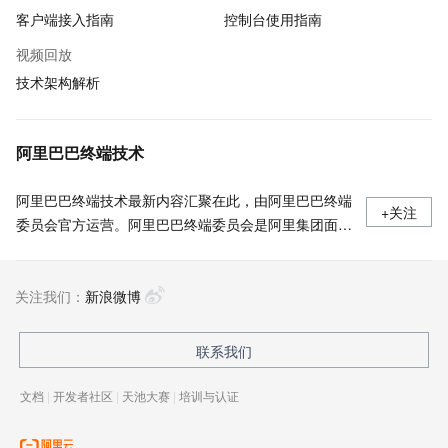
客户端接入指南
控制台使用指南
视频回放
技术架构解析
阿里巴巴终端技术
阿里巴巴终端技术最新内容汇聚在此，由阿里巴巴终端
+关注
委员会官方运营。阿里巴巴终端委员会是阿里集团面向
前端、客户端的虚拟技术组织。我们的愿景是着眼用户
体验前沿、技术创新引领业界，将面向未来，制定技术
关注我们：
策略和目标并落地执行，推动终端技术发展，帮助工程
新浪微博
师成长，打造顶级的终端体验。同时我们运营着阿里巴
巴终端域的官方公众号：阿里巴巴终端技术，欢迎关
联系我们
注。
文档
|
开发者社区
|
天池大赛
|
培训与认证