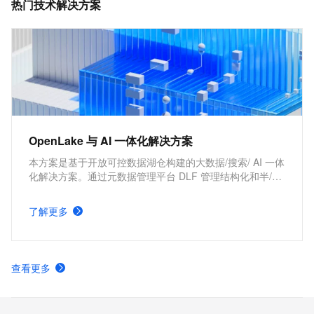
热门技术解决方案
OpenLake 与 AI 一体化解决方案
本方案是基于开放可控数据湖仓构建的大数据/搜索/ AI 一体
化解决方案。通过元数据管理平台 DLF 管理结构化和半/非
结构化数据，提供湖仓数据表和文件的安全访问及 IO 加
速。支持多引擎对接和平权协同计算，通过 DataWorks 统
了解更多
一开发，并保障大规模任务调度。
查看更多