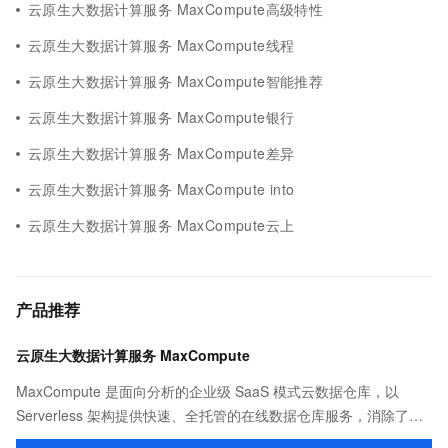
云原生大数据计算服务 MaxCompute高级特性
云原生大数据计算服务 MaxCompute线程
云原生大数据计算服务 MaxCompute智能推荐
云原生大数据计算服务 MaxCompute银行
云原生大数据计算服务 MaxCompute差异
云原生大数据计算服务 MaxCompute into
云原生大数据计算服务 MaxCompute云上
产品推荐
云原生大数据计算服务 MaxCompute
MaxCompute 是面向分析的企业级 SaaS 模式云数据仓库，以
Serverless 架构提供快速、全托管的在线数据仓库服务，消除了传
统数据平台在资源扩展性和弹性方面的限制，最小化用户运维投