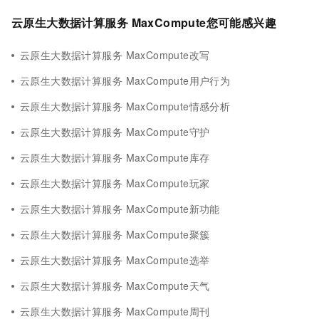
云原生大数据计算服务 MaxCompute您可能感兴趣
云原生大数据计算服务 MaxCompute改写
云原生大数据计算服务 MaxCompute用户行为
云原生大数据计算服务 MaxCompute情感分析
云原生大数据计算服务 MaxCompute守护
云原生大数据计算服务 MaxCompute库存
云原生大数据计算服务 MaxCompute玩家
云原生大数据计算服务 MaxCompute新功能
云原生大数据计算服务 MaxCompute聚簇
云原生大数据计算服务 MaxCompute选举
云原生大数据计算服务 MaxCompute天气
云原生大数据计算服务 MaxCompute周刊