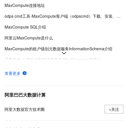
MaxCompute连接地址
odps cmd工具-MaxCompute客户端（odpscmd）下载、安装、配置、运行
MaxCompute SQL介绍
阿里云MaxCompute是什么
MaxCompute的租户级别元数据服务InformationSchema介绍
函数参考-云原生大数据计算服务 MaxCompute-阿里云
创建和删除表
查看更多
MaxCompute MCP 服务使用文档
MaxCompute日期函数
阿里巴巴大数据计算
阿里大数据官方技术圈
+关注