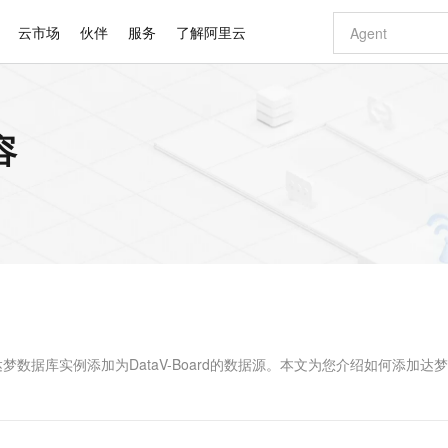
云市场
伙伴
服务
了解阿里云
AI 特惠
数据与 API
成为产品伙伴
企业增值服务
最佳实践
价格计算器
AI 场景体
基础软件
产品伙伴合
阿里云认证
市场活动
配置报价
大模型
容
自助选配和估算价格
新方式
睿译宝，AI翻译排版一步到位
智启 AI 普惠权益
产品生态集成认证中心
企业支持计划
云上春晚
域名与网站
千问官方 MaaS 平台，为开发者和 Agent 而生，新用户赠送 1 亿 + tokens 额度
Qwen Aud
AI Coding
阿里云Maa
2026 阿里云
云服务器 E
为企业打
数据集
Windows
大模型认证
模型
NEW
NEW
交付可用成果
值低价云产品抢先购
上传文档即自动完成翻译和格式还原
至高享 1亿+免费 tokens，加速 Al 应用落地
提供智能易用的域名与建站服务
智能编程，一键
安全可靠、
产品生态伙伴
专家技术服务
云上奥运之旅
弹性计算合作
阿里云中企出
手机三要素
宝塔 Linux
全部认证
价格优势
有专属领域专家
GLM-5.2：长任务时代开源旗舰模型
阿里云 OPC 创新助力计划
千问大模型
即刻拥有 DeepS
AI 电商营销
对象存储 O
大模型
产品生态伙伴工作台
企业增值服务台
云栖战略参考
云存储合作计
云栖大会
身份实名认证
CentOS
训练营
推动算力普惠，释放技术红利
最高返9万
多领域专家智能体,一键组建 AI 虚拟交付团队
快速构建应用程序和网站，即刻迈出上云第一步
至高百万元 Token 补贴，加速一人公司成长
多元化、高性能、安全可靠的大模型服务
真正可用的 1M 上下文,一次完成代码全链路开发
轻松解锁专属 Dee
从图文生成到
云上的中国
数据库合作计
活动全景
短信
Docker
图片和
站式影视创作平台
Hermes Agent，打造自进化智能体
Token Plan 模型订阅计划
数字证书管理服务（原SSL证书）
5 分钟轻松部署
AI 广告创作
无影云电脑
企业成长
NEW
信息公告
看见新力量
云网络合作计
OCR 文字识别
JAVA
证享300元代金券
可视化编排打通从文字构思到成片全链路闭环
全托管，含MySQL、PostgreSQL、SQL Server、MariaDB多引擎
自主进化，持久记忆，越用越聪明
Qwen3.8-Max 首发尝鲜，限时加量 10 倍，夜间低至2折
实现全站HTTPS，呈现可信的WEB访问
图文、视频一
随时随地安
Kimi-K3
HappyHors
NEW
魔搭 Mode
loud
服务实践
官网公告
Kimi 最新旗舰模型，长程编程与推理利器
让文字生成流
金融模力时刻
Salesforce O
版
发票查验
全能环境
Claude Code + GStack 打造工程团队
千问办公，限时限量积分加倍
Qoder
低代码高效构
AI 建站
短信服务
型
NEW
作计划
计划
创新中心
魔搭 ModelSc
健康状态
理服务
让AI从“聊天伙伴”进化为能干活的“数字员工”
安装技能 GStack，拥有专属 AI 工程团队
你的AI工作搭子，覆盖日常办公高频场景
面向真实软件的智能体编程平台
0 代码专业建
达梦数据库实例添加为DataV-Board的数据源。本文为您介绍如何添加达
客户案例
天气预报查询
操作系统
Deepseek-v4-pro
HappyHors
态合作计划
态智能体模型
旗舰 MoE 大模型，百万上下文与顶尖推理能力
图生视频，流
同享
万小智 AI 建站低至 15元/月
Qoder CN
AI 短剧/漫剧
云原生数据库 
快递物流查询
WordPress
成为服务伙
高校合作
点，立即开启云上创新
覆盖公网/内网、递归/权威、移动APP等全场景解析服务
送.CN域名，送备案服务码
基于千问大模型等，支持代码智能生成、研发智能问答
AI助力短剧
GLM-5.2
Wan2.7-T
Ubuntu