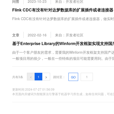
问答
2023-10-23
来自：开发者社区
大数据开发治理平台 Data
AI 产品 免费试用
网络
安全
云开发大赛
Tableau 订阅
Flink CDC有没有针对达梦数据库的扩展插件或者连接
1亿+ 大模型 tokens 和 
可观测
入门学习赛
中间件
AI空中课堂在线直播课
Flink CDC有没有针对达梦数据库的扩展插件或者连接器，做实
云防火墙
140+云产品 免费试用
大模型服务
上云与迁云
云原生的云上边界网络安全
产品新客免费试用，最长1
数据库
生态解决方案
千问AI平台-Token Plan
文章
2022-02-16
来自：开发者社区
企业出海
大模型ACA认证体验
大数据计算
助力企业全员 AI 认知与能
行业生态解决方案
基于Enterprise Library的Winform开发框架实
政企业务
媒体服务
千问AI平台-模型体验
开发者生态解决方案
由于一个客户朋友的需求，需要我的Winform开发框架支持国
在线体验全尺寸、多种模态
企业服务与云通信
一般项目用的很少，一般在一些特殊的项目可能需要用到。由于我的Winfo
AI 开发和 AI 应用解决
据访问层的实现，因此增加一个数据库的支持很容易，本文介绍
Happy 系列大模型
域名与网站
据库。 1、达梦数据库的简单介绍 达梦数据库管理系统是....
共有3条
<
1
>
跳转至：
GO
终端用户计算
Serverless
更新时间 2024-07-27 01:56:09
大模型解决方案
本页面内关键词为智能算法引擎基于机器学习所生成，如有任何问题，可在页
开发工具
快速部署 Dify，高效搭建 
迁移与运维管理