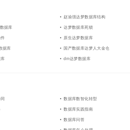
一个 AI 助手
超强辅助，Bol
即刻拥有 DeepSeek-R1 满血版
在企业官网、通讯软件中为客户提供 AI 客服
多种方案随心选，轻松解锁专属 DeepSeek
赵渝强达梦数据库结构
达梦数据库
达梦数据库死锁
插件
原生达梦数据库
达梦数据库
国产数据库达梦人大金仓
据库
dm达梦数据库
协同
数据库数智化转型
器
数据库实践指南
数据库问答
数据库怎么处理