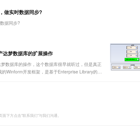
服务生态伙伴
视觉 Coding、空间感知、多模态思考等全面升级
1M上下文，专为长程任务能力而生
云工开物
企业应用
Works
Night Plan 支持 Qwen 3.8-Max
云原生大数据计算服务 MaxCompute
AI 办公
容器服务 Kub
NEW
Red Hat
器，做实时数据同步?
30+ 款产品免费体验
Data Agent 驱动的一站式 Data+AI 开发治理平台
夜间 5 折，Qwen/Meoo/TokenPlan 客户专享
面向分析的企业级SaaS模式云数据仓库
AI智能应用
提供一站式管
科研合作
ERP
堂（旗舰版）
SUSE
时数据同步?
智能客服
AI 应用构建
大模型原生
CRM
防护产品
2个月
自动承接线索
建站小程序
Qoder
大模型服务平台百炼-应用模版
OA 办公系统
HOT
NEW
面向真实软件
个人版上线、团队版降价；千问3.8-Max首发发尝鲜
丰富多元化的应用模版和解决方案
力提升
财税管理
模板建站
现支持国产达梦数据库的扩展操作
万有无界
大模型服务平台百炼-智能体
400电话
定制建站
产达梦数据库的操作，这个数据库很早就听过，但是真正
的模型效果
灵活可视化地构建企业级 Agent
rm开发框架，是基于Enterprise Library的数
方案
广告营销
模板小程序
如何在框架层面上支持这种神秘的国产数据库-达梦数
秒悟
人工智能平台 PAI
定制小程序
云端极速 AI 
新一代 AI 视频生成模型，深度适配广告营销等场景
AI Native 的算法工程平台，一站式完成建模、训练、推理服务部署
APP 开发
建站系统
面下方点击"联系我们"与我们沟通。
AI 应用
10分钟微调：让0.6B模型媲美235B模
多模态数据信
型
依托云原生高可用架构,实现Dify私有化部署
用1%尺寸在特定领域达到大模型90%以上效果