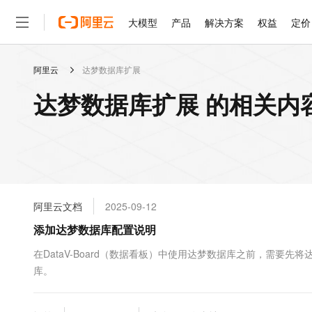
大模型
产品
解决方案
权益
定价
阿里云
达梦数据库扩展
大模型
产品
解决方案
权益
定价
云市场
伙伴
服务
了解阿里云
精选产品
精选解决方案
普惠上云
产品定价
精选商城
成为销售伙伴
售前咨询
为什么选择阿里云
千问AI平台
达梦数据库扩展 的相关内
了解云产品的定价详情
大模型服务平台百炼
千问办公，解锁你的工作
普惠上云 官方力荐
分销伙伴
在线服务
网站建设
什么是云计算
大
大模型服务与应用平台
企业级Agent产品，直接
云服务器38元/年起，超
咨询伙伴
多端小程序
技术领先
云上成本管理
售后服务
轻量应用服务器
Agency Agents：拥
官方推荐返现计划
大模型
精选产品
精选解决方案
Salesforce 国际版订阅
稳定可靠
管理和优化成本
推荐新用户得奖励，单订单
销售伙伴合作计划
自助服务
友盟天域
安全合规
人工智能与机器学习
AI
文本生成
云数据库 RDS
HappyHorse 打造一
云工开物
无影生态合作计划
在线服务
阿里云文档
2025-09-12
观测云
分析师报告
高校专属算力普惠，学生认
计算
互联网应用开发
Qwen3.8-Max
HOT
Salesforce On Alibaba C
工单服务
添加达梦数据库配置说明
智能体时代全能旗舰模型
Tuya 物联网平台阿里云
研究报告与白皮书
人工智能平台 PAI
快速拥有专属 OpenClaw
大模
Consulting Partner 合
大数据
容器
免费试用
短信专区
一站式AI开发、训练和推
在DataV-Board（数据看板）中使用达梦数据库之前，需要先将
蓝凌 OA
Qwen3.7-Plus
AI 大模型销售与服务生
现代化应用
库。
存储
天池大赛
能看、能想、能动手的多模
云解析DNS
解决方案免费试用 新老
电子合同
最高领取价值200元试用
安全
网络与CDN
AI 算法大赛
Qwen3-VL-Plus
畅捷通