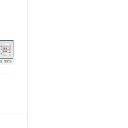
文戏情感细腻自然，动作戏激烈拳拳到肉，实现更强表演能力
支持中英文自由切换，具备更强的噪声鲁棒性
ernetes 版 ACK
云聚AI 严选权益
AI 原生数据库服务发布
SSL 证书
，一键激活高效办公新体验
理容器应用的 K8s 服务
精选AI产品，从模型到应用全链提效
Agent 数据网关
堡垒机
AI 用量加速计划
云原生数据库 PolarDB
应用
防火墙
、识别商机，让客服更高效、服务更出色。
新老同享，达量后返
Agentic Database 发布
千问办公
主机安全
NEW
的智能体编程平台
一站式AI生产力平台
AI 应用及服务市场
伶鹊
企业级人与Agent协作平台，接入和调度多个数字员工
智能客服平台，对话机器人、对话分析、智能外呼
AI 应用
大模型服务平台百炼 - 全妙
大模型
应用创作平台
多模态内容创作工具，已接入 DeepSeek
自然语言处理
数据标注
机器学习
息提取
与 AI 智能体进行实时音视频通话
从文本、图片、视频中提取结构化的属性信息
构建支持视频理解的 AI 音视频实时通话应用