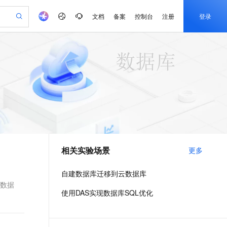
文档
备案
控制台
注册
登录
验
作计划
器
AI 活动
专业服务
服务伙伴合作计划
开发者社区
加入我们
产品动态
服务平台百炼
阿里云 OPC 创新助力计划
一站式生成采购清单，支持单品或批量购买
io：打造专属 AI 语音助手
S产品伙伴计划（繁花）
峰会
CS
造的大模型服务与应用开发平台
一句话生成原生可编辑精美 PPT 文稿
AI 生产力先锋
Al MaaS 服务伙伴赋能合作
域名
博文
Careers
至高可申请百万元
Qwen3.8-Max 模型上线
开启高性价比 AI 编程新体验
弹性可伸缩的云计算服务
Qwen-Audio-3.0-Realtime 端到端实时语音角色扮演
输入一句话想法, 轻松生成专业的 PPT
先锋实践拓展 AI 生产力的边界
Token 补贴，五大权
计划
海大会
伙伴信用分合作计划
商标
问答
社会招聘
益加速 OPC 成功
eek-V4-Pro
SS
一键部署幻兽帕鲁游戏服务器
飞天发布时刻
HOT
Open Search 向量检索版支
划
备案
电子书
校园招聘
pSeek-V4-Pro
视频创作，一键激活电商全链路生产力
稳定、安全、高性价比、高性能的云存储服务
一键购买专属联机服务器，轻松开启游戏
所见，即是所愿
持视频检索 Pipeline 功能
更多支持
划
公司注册
镜像站
视频生成
语音识别与合成
专属 QwenPaw
漫剧工坊：一站式动画创作平台
AI 实训营
HOT
应用身份服务 (IDaaS)
合作伙伴培训与认证
相关实验场景
更多
划
上云迁移
站生成，高效打造优质广告素材
全接入的云上超级电脑
从聊天伙伴进化为能主动干活的本地数字员工
快速生产连贯的高质量长漫剧
从基础到进阶，Agent 创客手把手教你
OpenClaw 管理能力上线
e-1.1-T2V
Qwen3-TTS-Flash
lScope
我要反馈
查询合作伙伴
畅细腻的高质量视频
离线语音合成大模型，多语言方言自适应，低延迟高稳定
n Alibaba Cloud ISV 合作
代维服务
建企业门户网站
10 分钟搭建微信、支付宝小程序
自建数据库迁移到云数据库
MaxCompute MaxFrame 提
创新加速
ope
登录合作伙伴管理后台
我要建议
站，无忧落地极速上线
以可视化方式快速构建移动和 PC 门户网站
国内短信简单易用，安全可靠，秒级触达，全球覆盖200+国家和地区。
高效部署网站，快速应用到小程序
供自动弹性内存功能
梦数据
e-1.1-I2V
Cosyvoice-V3-Flash
使用DAS实现数据库SQL优化
安全
畅自然，细节丰富
高表现力语音合成大模型，语音克隆听感自然
我要投诉
PolarDB
上云场景组合购
Milvus 弹性伸缩功能新增节
伴
漫剧创作，剧本、分镜、视频高效生成
100%兼容MySQL、PostgreSQL，兼容Oracle，支持集中和分布式
覆盖90%+业务场景，专享组合折扣价
点支持范围
2V
VPN
Fun-ASR