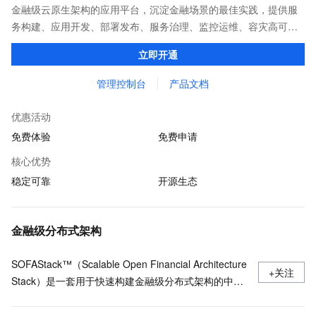
金融级云原生架构的应用平台，沉淀金融场景的最佳实践，提供服
务构建、应用开发、部署发布、服务治理、监控运维、容灾高可用
等全栈式解决方案，兼容Dubbo、Spring Cloud等微服务运行环
立即开通
境，助力客户各类应用轻松转型分布式架构
管理控制台
产品文档
优惠活动
免费体验
免费申请
核心优势
稳定可靠
开源生态
金融级分布式架构
SOFAStack™（Scalable Open Financial Architecture
+关注
Stack）是一套用于快速构建金融级分布式架构的中间
件，也是在金融场景里锤炼出来的最佳实践。