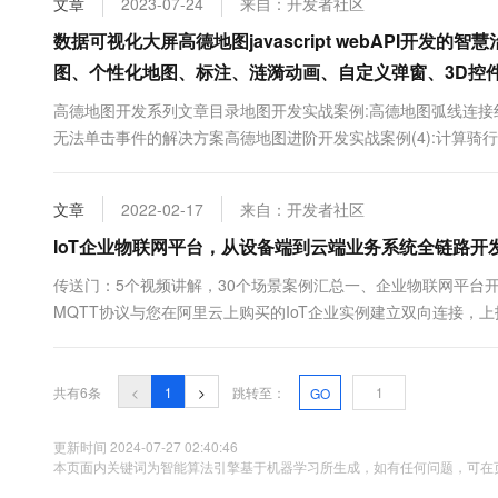
文章
2023-07-24
来自：开发者社区
10 分钟在聊天系统中增加
专有云
数据可视化大屏高德地图javascript webAPI开发的智
图、个性化地图、标注、涟漪动画、自定义弹窗、3D控件
高德地图开发系列文章目录地图开发实战案例:高德地图弧线连
无法单击事件的解决方案高德地图进阶开发实战案例(4):计算骑行
画标注的实现方案高德地图进阶开发实战案例(2):电子围栏（多边
形可视范围的东北西南角经纬度的获取高德地图进阶开发实战案例(6):
文章
2022-02-17
来自：开发者社区
IoT企业物联网平台，从设备端到云端业务系统全链路开
传送门：5个视频讲解，30个场景案例汇总一、企业物联网平台
MQTT协议与您在阿里云上购买的IoT企业实例建立双向连接，
引擎配置把上报的数据实时存储到指定数据库，无需编写代码通
器，需要使用AMQP协议SDK业务服务器调用IoT平台的API，下达
共有6条
<
1
>
跳转至：
GO
更新时间 2024-07-27 02:40:46
本页面内关键词为智能算法引擎基于机器学习所生成，如有任何问题，可在页