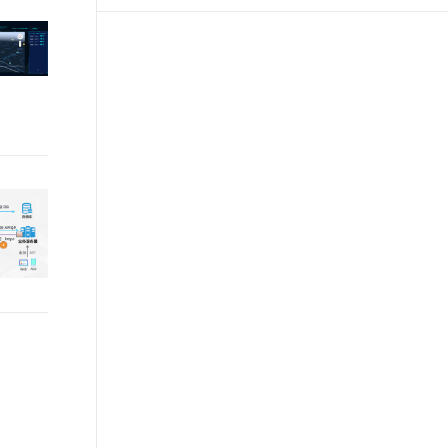
t.diy 一步搞定创意建站
构建大模型应用的安全防护体系
通过自然语言交互简化开发流程,全栈开发支持
通过阿里云安全产品对 AI 应用进行安全防护