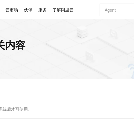
云市场
伙伴
服务
了解阿里云
AI 特惠
数据与 API
成为产品伙伴
企业增值服务
最佳实践
价格计算器
AI 场景体
基础软件
产品伙伴合
阿里云认证
市场活动
配置报价
大模型
关内容
自助选配和估算价格
新方式
睿译宝，AI翻译排版一步到位
智启 AI 普惠权益
产品生态集成认证中心
企业支持计划
云上春晚
域名与网站
千问官方 MaaS 平台，为开发者和 Agent 而生，新用户赠送 1 亿 + tokens 额度
Qwen Aud
AI Coding
阿里云Maa
2026 阿里云
云服务器 E
为企业打
数据集
Windows
大模型认证
模型
NEW
NEW
交付可用成果
值低价云产品抢先购
上传文档即自动完成翻译和格式还原
至高享 1亿+免费 tokens，加速 Al 应用落地
提供智能易用的域名与建站服务
智能编程，一键
安全可靠、
产品生态伙伴
专家技术服务
云上奥运之旅
弹性计算合作
阿里云中企出
手机三要素
宝塔 Linux
全部认证
价格优势
有专属领域专家
GLM-5.2：长任务时代开源旗舰模型
阿里云 OPC 创新助力计划
千问大模型
即刻拥有 DeepS
AI 电商营销
对象存储 O
大模型
产品生态伙伴工作台
企业增值服务台
云栖战略参考
云存储合作计
云栖大会
身份实名认证
CentOS
训练营
推动算力普惠，释放技术红利
最高返9万
多领域专家智能体,一键组建 AI 虚拟交付团队
快速构建应用程序和网站，即刻迈出上云第一步
至高百万元 Token 补贴，加速一人公司成长
多元化、高性能、安全可靠的大模型服务
真正可用的 1M 上下文,一次完成代码全链路开发
轻松解锁专属 Dee
从图文生成到
云上的中国
数据库合作计
活动全景
短信
Docker
图片和
站式影视创作平台
Hermes Agent，打造自进化智能体
Token Plan 模型订阅计划
数字证书管理服务（原SSL证书）
5 分钟轻松部署
AI 广告创作
无影云电脑
企业成长
NEW
信息公告
看见新力量
云网络合作计
OCR 文字识别
JAVA
证享300元代金券
可视化编排打通从文字构思到成片全链路闭环
全托管，含MySQL、PostgreSQL、SQL Server、MariaDB多引擎
自主进化，持久记忆，越用越聪明
Qwen3.8-Max 首发尝鲜，限时加量 10 倍，夜间低至2折
实现全站HTTPS，呈现可信的WEB访问
图文、视频一
随时随地安
Kimi-K3
HappyHors
NEW
魔搭 Mode
loud
服务实践
官网公告
Kimi 最新旗舰模型，长程编程与推理利器
让文字生成流
金融模力时刻
Salesforce O
版
发票查验
全能环境
Claude Code + GStack 打造工程团队
千问办公，限时限量积分加倍
Qoder
低代码高效构
AI 建站
短信服务
型
NEW
作计划
计划
创新中心
魔搭 ModelSc
健康状态
理服务
让AI从“聊天伙伴”进化为能干活的“数字员工”
安装技能 GStack，拥有专属 AI 工程团队
你的AI工作搭子，覆盖日常办公高频场景
面向真实软件的智能体编程平台
0 代码专业建
派系统后才可使用。
客户案例
天气预报查询
操作系统
Deepseek-v4-pro
HappyHors
态合作计划
态智能体模型
旗舰 MoE 大模型，百万上下文与顶尖推理能力
图生视频，流
同享
万小智 AI 建站低至 15元/月
Qoder CN
AI 短剧/漫剧
云原生数据库 
快递物流查询
WordPress
成为服务伙
高校合作
点，立即开启云上创新
覆盖公网/内网、递归/权威、移动APP等全场景解析服务
送.CN域名，送备案服务码
基于千问大模型等，支持代码智能生成、研发智能问答
AI助力短剧
GLM-5.2
Wan2.7-T
Ubuntu