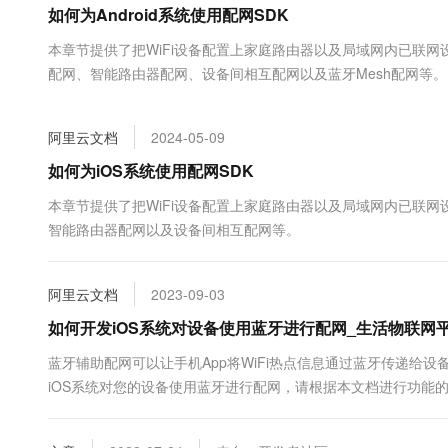
如何为Android系统使用配网SDK
大数据开发治理平台 Data
AI 产品 免费试用
网络
安全
云开发大赛
Tableau 订阅
1亿+ 大模型 tokens 和 
本章节提供了把WiFi设备配置上家庭路由器以及局域网内已联
可观测
入门学习赛
中间件
AI空中课堂在线直播课
配网、智能路由器配网、设备间相互配网以及蓝牙Mesh配网等。
云防火墙
140+云产品 免费试用
大模型服务
上云与迁云
云原生的云上边界网络安全
产品新客免费试用，最长1
数据库
生态解决方案
千问AI平台-Token Plan
阿里云文档
2024-05-09
企业出海
大模型ACA认证体验
大数据计算
助力企业全员 AI 认知与能
行业生态解决方案
如何为iOS系统使用配网SDK
政企业务
媒体服务
千问AI平台-模型体验
开发者生态解决方案
本章节提供了把WiFi设备配置上家庭路由器以及局域网内已联
在线体验全尺寸、多种模态
企业服务与云通信
智能路由器配网以及设备间相互配网等。
AI 开发和 AI 应用解决
Happy 系列大模型
域名与网站
阿里云文档
2023-09-03
终端用户计算
如何开发iOS系统对设备使用蓝牙进行配网_生活物联网
Serverless
大模型解决方案
蓝牙辅助配网可以让手机App将WiFi热点信息通过蓝牙传递给
iOS系统对您的设备使用蓝牙进行配网，请根据本文档进行功能
开发工具
快速部署 Dify，高效搭建 
迁移与运维管理