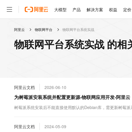
大模型
产品
解决方案
权益
定价
阿里云
物联网平台
物联网平台系统实战
大模型
产品
解决方案
权益
定价
云市场
伙伴
服务
了解阿里云
精选产品
精选解决方案
普惠上云
产品定价
精选商城
成为销售伙伴
售前咨询
为什么选择阿里云
千问AI平台
物联网平台系统实战 的相
了解云产品的定价详情
大模型服务平台百炼
千问办公，解锁你的工作
普惠上云 官方力荐
分销伙伴
在线服务
网站建设
什么是云计算
大
大模型服务与应用平台
企业级Agent产品，直接
云服务器38元/年起，超
咨询伙伴
多端小程序
技术领先
云上成本管理
售后服务
轻量应用服务器
Agency Agents：拥
官方推荐返现计划
大模型
精选产品
精选解决方案
Salesforce 国际版订阅
稳定可靠
管理和优化成本
推荐新用户得奖励，单订单
销售伙伴合作计划
自助服务
友盟天域
安全合规
人工智能与机器学习
AI
文本生成
云数据库 RDS
HappyHorse 打造一
云工开物
无影生态合作计划
在线服务
阿里云文档
2026-06-10
观测云
分析师报告
高校专属算力普惠，学生认
计算
互联网应用开发
Qwen3.8-Max
HOT
Salesforce On Alibaba C
工单服务
为树莓派安装系统并配置更新源-物联网应用开发-阿里云
智能体时代全能旗舰模型
Tuya 物联网平台阿里云
研究报告与白皮书
人工智能平台 PAI
快速拥有专属 OpenClaw
大模
Consulting Partner 合
大数据
容器
免费试用
短信专区
一站式AI开发、训练和推
树莓派系统安装后不能直接使用默认的Debian库，需更新树莓
蓝凌 OA
Qwen3.7-Plus
AI 大模型销售与服务生
现代化应用
存储
天池大赛
能看、能想、能动手的多模
云解析DNS
解决方案免费试用 新老
电子合同
最高领取价值200元试用
安全
阿里云文档
网络与CDN
2024-05-09
AI 算法大赛
Qwen3-VL-Plus
畅捷通