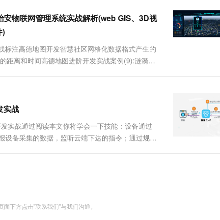
一个 AI 助手
超强辅助，Bol
即刻拥有 DeepSeek-R1 满血版
在企业官网、通讯软件中为客户提供 AI 客服
慧治安物联网管理系统实战解析(web GIS、3D视
多种方案随心选，轻松解锁专属 DeepSeek
)
接线标注高德地图开发智慧社区网格化数据格式产生的
的距离和时间高德地图进阶开发实战案例(9):涟漪动
形的绘制）的展示高德地图进阶开发实战案例(5):矩
添加....
发实战
开发实战通过阅读本文你将学会一下技能：设备通过
上报设备采集的数据，监听云端下达的指令；通过规则
过规则引擎配置把上报的数据实时流转到业务服务
控制指令到设备端二....
面下方点击"联系我们"与我们沟通。