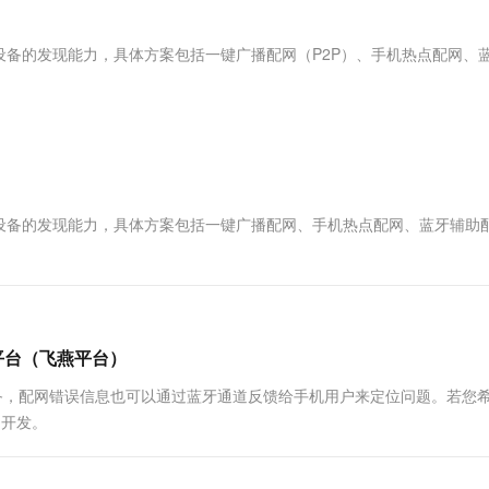
服务生态伙伴
视觉 Coding、空间感知、多模态思考等全面升级
1M上下文，专为长程任务能力而生
云工开物
企业应用
Works
Night Plan 支持 Qwen 3.8-Max
云原生大数据计算服务 MaxCompute
AI 办公
容器服务 Kub
NEW
Red Hat
30+ 款产品免费体验
Data Agent 驱动的一站式 Data+AI 开发治理平台
夜间 5 折，Qwen/Meoo/TokenPlan 客户专享
面向分析的企业级SaaS模式云数据仓库
AI智能应用
提供一站式管
科研合作
网设备的发现能力，具体方案包括一键广播配网（P2P）、手机热点配网、
ERP
堂（旗舰版）
SUSE
智能客服
AI 应用构建
大模型原生
CRM
防护产品
2个月
自动承接线索
建站小程序
Qoder
大模型服务平台百炼-应用模版
OA 办公系统
HOT
NEW
面向真实软件
个人版上线、团队版降价；千问3.8-Max首发发尝鲜
丰富多元化的应用模版和解决方案
力提升
财税管理
模板建站
万有无界
大模型服务平台百炼-智能体
400电话
定制建站
网设备的发现能力，具体方案包括一键广播配网、手机热点配网、蓝牙辅助
的模型效果
灵活可视化地构建企业级 Agent
方案
广告营销
模板小程序
秒悟
人工智能平台 PAI
定制小程序
云端极速 AI 
新一代 AI 视频生成模型，深度适配广告营销等场景
AI Native 的算法工程平台，一站式完成建模、训练、推理服务部署
APP 开发
平台（飞燕平台）
建站系统
设备，配网错误信息也可以通过蓝牙通道反馈给手机用户来定位问题。若您
的开发。
AI 应用
10分钟微调：让0.6B模型媲美235B模
多模态数据信
型
依托云原生高可用架构,实现Dify私有化部署
用1%尺寸在特定领域达到大模型90%以上效果