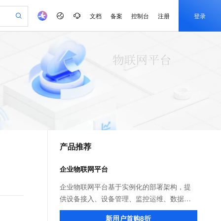
文档
备案
控制台
注册
登录
验
作计划
器
AI 活动
专业服务
服务伙伴合作计划
开发者社区
加入我们
产品动态
服务平台百炼
阿里云 OPC 创新助力计划
一站式生成采购清单，支持单品或批量购买
io：打造专属 AI 语音助手
S产品伙伴计划（繁花）
峰会
CS
造的大模型服务与应用开发平台
一句话生成原生可编辑精美 PPT 文稿
AI 生产力先锋
Al MaaS 服务伙伴赋能合作
域名
博文
Careers
至高可申请百万元
Qwen3.8-Max 模型上线
开启高性价比 AI 编程新体验
弹性可伸缩的云计算服务
Qwen-Audio-3.0-Realtime 端到端实时语音角色扮演
输入一句话想法, 轻松生成专业的 PPT
先锋实践拓展 AI 生产力的边界
Token 补贴，五大权
计划
海大会
伙伴信用分合作计划
商标
问答
社会招聘
益加速 OPC 成功
eek-V4-Pro
SS
一键部署幻兽帕鲁游戏服务器
飞天发布时刻
HOT
Open Search 向量检索版支
划
备案
电子书
校园招聘
pSeek-V4-Pro
视频创作，一键激活电商全链路生产力
稳定、安全、高性价比、高性能的云存储服务
一键购买专属联机服务器，轻松开启游戏
所见，即是所愿
持视频检索 Pipeline 功能
更多支持
划
公司注册
镜像站
视频生成
语音识别与合成
专属 QwenPaw
漫剧工坊：一站式动画创作平台
AI 实训营
HOT
应用身份服务 (IDaaS)
合作伙伴培训与认证
产品推荐
划
上云迁移
站生成，高效打造优质广告素材
全接入的云上超级电脑
从聊天伙伴进化为能主动干活的本地数字员工
快速生产连贯的高质量长漫剧
从基础到进阶，Agent 创客手把手教你
OpenClaw 管理能力上线
e-1.1-T2V
Qwen3-TTS-Flash
lScope
我要反馈
查询合作伙伴
畅细腻的高质量视频
离线语音合成大模型，多语言方言自适应，低延迟高稳定
n Alibaba Cloud ISV 合作
代维服务
建企业门户网站
10 分钟搭建微信、支付宝小程序
企业物联网平台
MaxCompute MaxFrame 提
创新加速
ope
登录合作伙伴管理后台
我要建议
站，无忧落地极速上线
以可视化方式快速构建移动和 PC 门户网站
国内短信简单易用，安全可靠，秒级触达，全球覆盖200+国家和地区。
高效部署网站，快速应用到小程序
供自动弹性内存功能
e-1.1-I2V
Cosyvoice-V3-Flash
企业物联网平台基于实例化的部署架构，提
安全
畅自然，细节丰富
高表现力语音合成大模型，语音克隆听感自然
我要投诉
PolarDB
供设备接入、设备管理、监控运维、数据流
上云场景组合购
Milvus 弹性伸缩功能新增节
伴
漫剧创作，剧本、分镜、视频高效生成
100%兼容MySQL、PostgreSQL，兼容Oracle，支持集中和分布式
覆盖90%+业务场景，专享组合折扣价
点支持范围
转、数据管理、处理分析等物联网构建能
2V
VPN
Fun-ASR
新用户首购8折