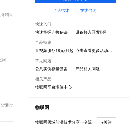
力，协助企业在数字化转型时拥有更完整的
文戏情感细腻自然，动作戏激烈拳拳到肉，实现更强表演能力
支持中英文自由切换，具备更强的噪声鲁棒性
ernetes 版 ACK
云聚AI 严选权益
AI 原生数据库服务发布
SSL 证书
生产资料，是每个企业都需要的物联网平
产品文档
在线咨询
，一键激活高效办公新体验
理容器应用的 K8s 服务
精选AI产品，从模型到应用全链提效
Agent 数据网关
蓝牙辅助
台，助力产业数字化升级。
堡垒机
AI 用量加速计划
云原生数据库 PolarDB
快速入门
应用
防火墙
、识别商机，让客服更高效、服务更出色。
新老同享，达量后返
Agentic Database 发布
快速掌握连接秘诀
设备接入开发指引
千问办公
主机安全
NEW
产品特惠
的智能体编程平台
一站式AI生产力平台
音视频服务18元/月起
点击查看更多活动信息
AI 应用及服务市场
伶鹊
配网、
常见问题
企业级人与Agent协作平台，接入和调度多个数字员工
智能客服平台，对话机器人、对话分析、智能外呼
AI 应用
公共实例存量设备迁移
产品相关问题
大模型服务平台百炼 - 全妙
大模型
相关产品
应用创作平台
多模态内容创作工具，已接入 DeepSeek
物联网平台增值中心
自然语言处理
数据标注
希望通过
物联网
机器学习
息提取
与 AI 智能体进行实时音视频通话
物联网领域前沿技术分享与交流
从文本、图片、视频中提取结构化的属性信息
+关注
构建支持视频理解的 AI 音视频实时通话应用