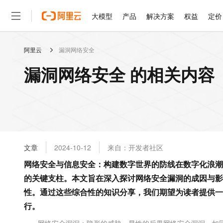
大模型
产品
解决方案
权益
定价
阿里云
漏洞网络安全
大模型
产品
解决方案
权益
定价
云市场
伙伴
服务
了解阿里云
精选产品
精选解决方案
普惠上云
产品定价
精选商城
成为销售伙伴
售前咨询
为什么选择阿里云
千问AI平台
漏洞网络安全 的相关内容
了解云产品的定价详情
大模型服务平台百炼
千问办公，解锁你的工作
普惠上云 官方力荐
分销伙伴
在线服务
网站建设
什么是云计算
大
大模型服务与应用平台
企业级Agent产品，直接
云服务器38元/年起，超
咨询伙伴
多端小程序
技术领先
云上成本管理
售后服务
轻量应用服务器
Agency Agents：拥
官方推荐返现计划
大模型
精选产品
精选解决方案
Salesforce 国际版订阅
稳定可靠
管理和优化成本
推荐新用户得奖励，单订单
销售伙伴合作计划
自助服务
友盟天域
安全合规
人工智能与机器学习
AI
文本生成
云数据库 RDS
HappyHorse 打造一
云工开物
无影生态合作计划
在线服务
文章
2024-10-12
来自：开发者社区
观测云
分析师报告
高校专属算力普惠，学生认
计算
互联网应用开发
Qwen3.8-Max
HOT
Salesforce On Alibaba C
工单服务
网络安全与信息安全：构建数字世界的防线在数字化浪潮
智能体时代全能旗舰模型
Tuya 物联网平台阿里云
研究报告与白皮书
人工智能平台 PAI
快速拥有专属 OpenClaw
大模
Consulting Partner 合
大数据
容器
的关键支柱。本文旨在深入探讨网络安全漏洞的成因与影
免费试用
短信专区
一站式AI开发、训练和推
蓝凌 OA
Qwen3.7-Plus
AI 大模型销售与服务生
性。通过这些综合性的知识分享，我们期望为读者提供一
现代化应用
存储
天池大赛
能看、能想、能动手的多模
云解析DNS
解决方案免费试用 新老
电子合同
行。
最高领取价值200元试用
安全
网络与CDN
AI 算法大赛
Qwen3-VL-Plus
畅捷通