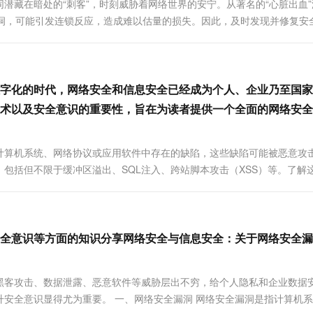
潜藏在暗处的“刺客”，时刻威胁着网络世界的安宁。从著名的“心脏出血”
一个 AI 助手
超强辅助，Bol
小的漏洞，可能引发连锁反应，造成难以估量的损失。因此，及时发现并修复安
即刻拥有 DeepSeek-R1 满血版
在企业官网、通讯软件中为客户提供 AI 客服
多种方案随心选，轻松解锁专属 DeepSeek
字化的时代，网络安全和信息安全已经成为个人、企业乃至国家
术以及安全意识的重要性，旨在为读者提供一个全面的网络安全
计算机系统、网络协议或应用软件中存在的缺陷，这些缺陷可能被恶意攻
包括但不限于缓冲区溢出、SQL注入、跨站脚本攻击（XSS）等。了解
全意识等方面的知识分享网络安全与信息安全：关于网络安全漏
黑客攻击、数据泄露、恶意软件等威胁层出不穷，给个人隐私和企业数据
安全意识显得尤为重要。 一、网络安全漏洞 网络安全漏洞是指计算机