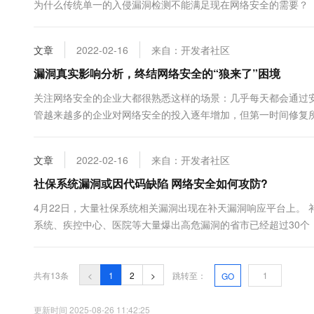
为什么传统单一的入侵漏洞检测不能满足现在网络安全的需要？
文章
2022-02-16
来自：开发者社区
漏洞真实影响分析，终结网络安全的“狼来了”困境
关注网络安全的企业大都很熟悉这样的场景：几乎每天都会通过
管越来越多的企业对网络安全的投入逐年增加，但第一时间修复
人才的资源配给，还会涉及对业务的影响，但放任漏洞不在第一
题已经不仅仅...
文章
2022-02-16
来自：开发者社区
社保系统漏洞或因代码缺陷 网络安全如何攻防?
4月22日，大量社保系统相关漏洞出现在补天漏洞响应平台上。
系统、疾控中心、医院等大量爆出高危漏洞的省市已经超过30个
万。这些漏洞的存在，可能导致发生泄露的信息包括个人身份证
台的漏洞信息显示，陕西省人力资源和社会保障厅社保系统漏洞，可能
共有13条
<
1
2
>
跳转至：
GO
更新时间 2025-08-26 11:42:25