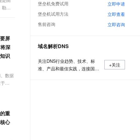
能是由
文戏情感细腻自然，动作戏激烈拳拳到肉，实现更强表演能力
支持中英文自由切换，具备更强的噪声鲁棒性
堡垒机免费试用
立即申请
ernetes 版 ACK
云聚AI 严选权益
AI 原生数据库服务发布
SSL 证书
、勒索
，一键激活高效办公新体验
理容器应用的 K8s 服务
精选AI产品，从模型到应用全链提效
Agent 数据网关
堡垒机试用方法
立即查看
堡垒机
售前咨询
AI 用量加速计划
立即咨询
云原生数据库 PolarDB
应用
防火墙
、识别商机，让客服更高效、服务更出色。
新老同享，达量后返
Agentic Database 发布
要屏
千问办公
主机安全
NEW
域名解析DNS
文将深
的智能体编程平台
一站式AI生产力平台
知识
AI 应用及服务市场
伶鹊
关注DNS行业趋势、技术、标
+关注
企业级人与Agent协作平台，接入和调度多个数字员工
智能客服平台，对话机器人、对话分析、智能外呼
准、产品和最佳实践，连接国内
AI 应用
问、数据
外相关技术社群信息，追踪业内
大模型服务平台百炼 - 全妙
在于
大模型
DNS产品动态，加强信息共享，
应用创作平台
多模态内容创作工具，已接入 DeepSeek
欢迎大家关注、推荐和投稿。
自然语言处理
数据标注
的重
机器学习
核心
息提取
与 AI 智能体进行实时音视频通话
从文本、图片、视频中提取结构化的属性信息
构建支持视频理解的 AI 音视频实时通话应用