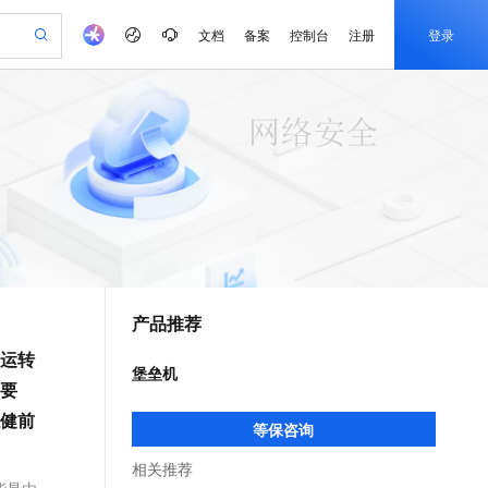
文档
备案
控制台
注册
登录
验
作计划
器
AI 活动
专业服务
服务伙伴合作计划
开发者社区
加入我们
产品动态
服务平台百炼
阿里云 OPC 创新助力计划
一站式生成采购清单，支持单品或批量购买
io：打造专属 AI 语音助手
S产品伙伴计划（繁花）
峰会
CS
造的大模型服务与应用开发平台
一句话生成原生可编辑精美 PPT 文稿
AI 生产力先锋
Al MaaS 服务伙伴赋能合作
域名
博文
Careers
至高可申请百万元
Qwen3.8-Max 模型上线
开启高性价比 AI 编程新体验
弹性可伸缩的云计算服务
Qwen-Audio-3.0-Realtime 端到端实时语音角色扮演
输入一句话想法, 轻松生成专业的 PPT
先锋实践拓展 AI 生产力的边界
Token 补贴，五大权
计划
海大会
伙伴信用分合作计划
商标
问答
社会招聘
益加速 OPC 成功
eek-V4-Pro
SS
一键部署幻兽帕鲁游戏服务器
飞天发布时刻
HOT
Open Search 向量检索版支
划
备案
电子书
校园招聘
pSeek-V4-Pro
视频创作，一键激活电商全链路生产力
稳定、安全、高性价比、高性能的云存储服务
一键购买专属联机服务器，轻松开启游戏
所见，即是所愿
持视频检索 Pipeline 功能
更多支持
划
公司注册
镜像站
视频生成
语音识别与合成
专属 QwenPaw
漫剧工坊：一站式动画创作平台
AI 实训营
HOT
应用身份服务 (IDaaS)
合作伙伴培训与认证
产品推荐
划
上云迁移
站生成，高效打造优质广告素材
全接入的云上超级电脑
从聊天伙伴进化为能主动干活的本地数字员工
快速生产连贯的高质量长漫剧
从基础到进阶，Agent 创客手把手教你
OpenClaw 管理能力上线
e-1.1-T2V
Qwen3-TTS-Flash
lScope
我要反馈
查询合作伙伴
运转
畅细腻的高质量视频
离线语音合成大模型，多语言方言自适应，低延迟高稳定
n Alibaba Cloud ISV 合作
代维服务
建企业门户网站
10 分钟搭建微信、支付宝小程序
堡垒机
MaxCompute MaxFrame 提
要
创新加速
ope
登录合作伙伴管理后台
我要建议
站，无忧落地极速上线
以可视化方式快速构建移动和 PC 门户网站
国内短信简单易用，安全可靠，秒级触达，全球覆盖200+国家和地区。
高效部署网站，快速应用到小程序
供自动弹性内存功能
e-1.1-I2V
Cosyvoice-V3-Flash
健前
安全
等保咨询
畅自然，细节丰富
高表现力语音合成大模型，语音克隆听感自然
我要投诉
PolarDB
上云场景组合购
Milvus 弹性伸缩功能新增节
伴
漫剧创作，剧本、分镜、视频高效生成
100%兼容MySQL、PostgreSQL，兼容Oracle，支持集中和分布式
覆盖90%+业务场景，专享组合折扣价
点支持范围
相关推荐
2V
VPN
Fun-ASR