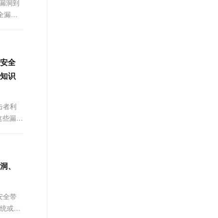
漏洞到
t.diy 一步搞定创意建站
构建大模型应用的安全防护体系
全漏洞
通过自然语言交互简化开发流程,全栈开发支持
通过阿里云安全产品对 AI 应用进行安全防护
安全
知识
击者利
这些漏洞
洞、
安全带
系统或网