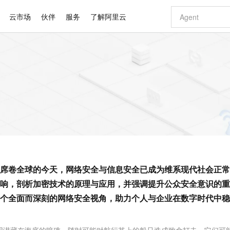
云市场
伙伴
服务
了解阿里云
AI 特惠
数据与 API
成为产品伙伴
企业增值服务
最佳实践
价格计算器
AI 场景体
基础软件
产品伙伴合
阿里云认证
市场活动
配置报价
大模型
自助选配和估算价格
新方式
睿译宝，AI翻译排版一步到位
智启 AI 普惠权益
产品生态集成认证中心
企业支持计划
云上春晚
域名与网站
千问官方 MaaS 平台，为开发者和 Agent 而生，新用户赠送 1 亿 + tokens 额度
Qwen Aud
AI Coding
阿里云Maa
2026 阿里云
云服务器 E
为企业打
数据集
Windows
大模型认证
模型
NEW
NEW
交付可用成果
值低价云产品抢先购
上传文档即自动完成翻译和格式还原
至高享 1亿+免费 tokens，加速 Al 应用落地
提供智能易用的域名与建站服务
智能编程，一键
安全可靠、
产品生态伙伴
专家技术服务
云上奥运之旅
弹性计算合作
阿里云中企出
手机三要素
宝塔 Linux
全部认证
价格优势
有专属领域专家
GLM-5.2：长任务时代开源旗舰模型
阿里云 OPC 创新助力计划
千问大模型
即刻拥有 DeepS
AI 电商营销
对象存储 O
大模型
产品生态伙伴工作台
企业增值服务台
云栖战略参考
云存储合作计
云栖大会
身份实名认证
CentOS
训练营
推动算力普惠，释放技术红利
最高返9万
多领域专家智能体,一键组建 AI 虚拟交付团队
快速构建应用程序和网站，即刻迈出上云第一步
至高百万元 Token 补贴，加速一人公司成长
多元化、高性能、安全可靠的大模型服务
真正可用的 1M 上下文,一次完成代码全链路开发
轻松解锁专属 Dee
从图文生成到
云上的中国
数据库合作计
活动全景
短信
Docker
图片和
站式影视创作平台
Hermes Agent，打造自进化智能体
Token Plan 模型订阅计划
数字证书管理服务（原SSL证书）
5 分钟轻松部署
AI 广告创作
无影云电脑
企业成长
NEW
信息公告
看见新力量
云网络合作计
OCR 文字识别
JAVA
证享300元代金券
可视化编排打通从文字构思到成片全链路闭环
全托管，含MySQL、PostgreSQL、SQL Server、MariaDB多引擎
自主进化，持久记忆，越用越聪明
Qwen3.8-Max 首发尝鲜，限时加量 10 倍，夜间低至2折
实现全站HTTPS，呈现可信的WEB访问
图文、视频一
随时随地安
Kimi-K3
HappyHors
NEW
魔搭 Mode
loud
服务实践
官网公告
席卷全球的今天，网络安全与信息安全已成为维系现代社会正常
Kimi 最新旗舰模型，长程编程与推理利器
让文字生成流
金融模力时刻
Salesforce O
版
发票查验
全能环境
Claude Code + GStack 打造工程团队
千问办公，限时限量积分加倍
Qoder
低代码高效构
AI 建站
短信服务
型
NEW
作计划
计划
响，剖析加密技术的原理与应用，并强调提升公众安全意识的重
创新中心
魔搭 ModelSc
健康状态
理服务
让AI从“聊天伙伴”进化为能干活的“数字员工”
安装技能 GStack，拥有专属 AI 工程团队
你的AI工作搭子，覆盖日常办公高频场景
面向真实软件的智能体编程平台
0 代码专业建
客户案例
天气预报查询
操作系统
Deepseek-v4-pro
HappyHors
态合作计划
个全面而深刻的网络安全视角，助力个人与企业在数字时代中稳
态智能体模型
旗舰 MoE 大模型，百万上下文与顶尖推理能力
图生视频，流
同享
万小智 AI 建站低至 15元/月
Qoder CN
AI 短剧/漫剧
云原生数据库 
快递物流查询
WordPress
成为服务伙
高校合作
点，立即开启云上创新
覆盖公网/内网、递归/权威、移动APP等全场景解析服务
送.CN域名，送备案服务码
基于千问大模型等，支持代码智能生成、研发智能问答
AI助力短剧
GLM-5.2
Wan2.7-T
Ubuntu