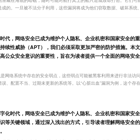
同潜藏在海底的暗礁，随时可能对航行其上的船只造成致命打击。它们可
服务生态伙伴
视觉 Coding、空间感知、多模态思考等全面升级
1M上下文，专为长程任务能力而生
云工开物
企业应用
Works
Night Plan 支持 Qwen 3.8-Max
云原生大数据计算服务 MaxCompute
AI 办公
容器服务 Kub
NEW
造成的。一旦被不法分子利用，这些漏洞将成为他们窃取数据、破坏系统
Red Hat
30+ 款产品免费体验
Data Agent 驱动的一站式 Data+AI 开发治理平台
夜间 5 折，Qwen/Meoo/TokenPlan 客户专享
面向分析的企业级SaaS模式云数据仓库
AI智能应用
提供一站式管
科研合作
规...
ERP
堂（旗舰版）
SUSE
智能客服
AI 应用构建
大模型原生
CRM
防护产品
2个月
自动承接线索
时代，网络安全已成为维护个人隐私、企业机密和国家安全的重
建站小程序
Qoder
大模型服务平台百炼-应用模版
OA 办公系统
HOT
NEW
持续性威胁（APT），我们必须采取更加严密的防护措施。本
面向真实软件
个人版上线、团队版降价；千问3.8-Max首发发尝鲜
丰富多元化的应用模版和解决方案
力提升
财税管理
模板建站
高公众安全意识的重要性，旨在为读者提供一个全面的网络安全
万有无界
大模型服务平台百炼-智能体
400电话
定制建站
的模型效果
灵活可视化地构建企业级 Agent
方案
广告营销
模板小程序
就是网络系统中存在的安全弱点，这些弱点可能被黑客利用来进行非法访
秒悟
人工智能平台 PAI
误、配置不当、过期未更新的系统等。以“心脏出血”漏洞为例，这个存
定制小程序
云端极速 AI 
新一代 AI 视频生成模型，深度适配广告营销等场景
AI Native 的算法工程平台，一站式完成建模、训练、推理服务部署
APP 开发
建站系统
字化时代，网络安全已成为维护个人隐私、企业机密和国家安全
识等关键领域，通过深入浅出的方式，引导读者理解网络安全的
AI 应用
10分钟微调：让0.6B模型媲美235B模
多模态数据信
。
型
依托云原生高可用架构,实现Dify私有化部署
用1%尺寸在特定领域达到大模型90%以上效果