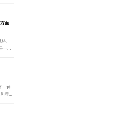
方面
威胁。
是一种
究了一种
理...