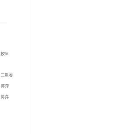
识较量
识三重奏
识博弈
识博弈