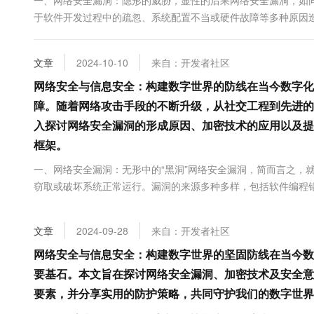
一、网络安全漏洞：隐形的威胁，显性的后果网络安全漏洞，如
大数据开发治理平台 Data
AI 产品 免费试用
网络
安全
云开发大赛
于软件开发过程中的疏忽、系统配置不当或硬件故障等多种原因
Tableau 订阅
1亿+ 大模型 tokens 和 
钱财的利器。从个人信息泄露到企业商业机密被盗，从网络诈骗到大
可观测
入门学习赛
中间件
AI空中课堂在线直播课
云防火墙
140+云产品 免费试用
大模型服务
文章
2024-10-10
来自：开发者社区
上云与迁云
云原生的云上边界网络安全
产品新客免费试用，最长1
数据库
网络安全与信息安全：构建数字世界的防线在当今数字化
生态解决方案
千问AI平台-Token Plan
企业出海
大模型ACA认证体验
大数据计算
障。随着网络攻击手段的不断升级，从社交工程到先进的
助力企业全员 AI 认知与能
行业生态解决方案
入探讨网络安全漏洞的形成原因、加密技术的应用以及提
政企业务
媒体服务
千问AI平台-模型体验
开发者生态解决方案
框架。
在线体验全尺寸、多种模态
企业服务与云通信
AI 开发和 AI 应用解决
一、网络安全漏洞：无形中的“黑洞”网络安全漏洞，简而言之，
Happy 系列大模型
窃取或破坏系统正常运行。漏洞的来源多种多样，包括软件编程错
域名与网站
OpenSSL加密库中的漏洞，曾让全球数百万...
终端用户计算
文章
2024-09-28
来自：开发者社区
Serverless
大模型解决方案
网络安全与信息安全：构建数字世界的坚固防线在当今数
开发工具
要基石。本文旨在探讨网络安全漏洞、加密技术及安全意
快速部署 Dify，高效搭建 
要素，并分享实用的防护策略，共同守护我们的数字世界
迁移与运维管理