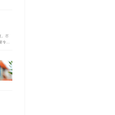
复。尽
要专业
安全问