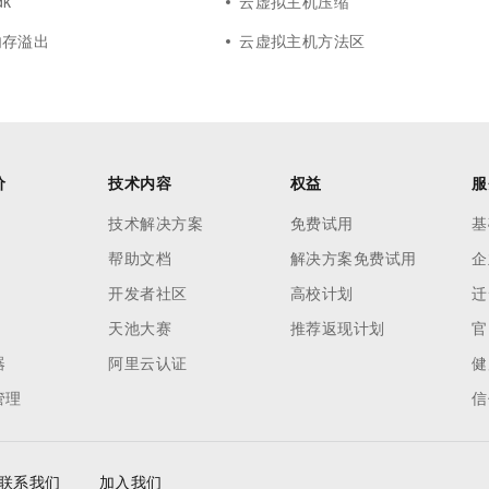
k
云虚拟主机压缩
内存溢出
云虚拟主机方法区
价
技术内容
权益
服
技术解决方案
免费试用
基
帮助文档
解决方案免费试用
企
开发者社区
高校计划
迁
天池大赛
推荐返现计划
官
器
阿里云认证
健
管理
信
联系我们
加入我们