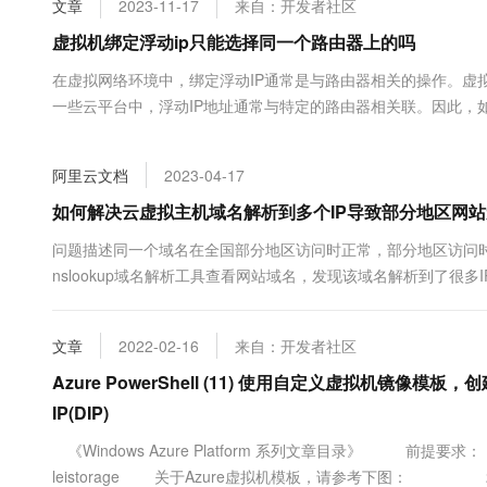
文章
2023-11-17
来自：开发者社区
大数据开发治理平台 Data
AI 产品 免费试用
网络
安全
云开发大赛
Tableau 订阅
虚拟机绑定浮动ip只能选择同一个路由器上的吗
1亿+ 大模型 tokens 和 
可观测
入门学习赛
中间件
AI空中课堂在线直播课
在虚拟网络环境中，绑定浮动IP通常是与路由器相关的操作。虚拟
云防火墙
140+云产品 免费试用
大模型服务
一些云平台中，浮动IP地址通常与特定的路由器相关联。因此，
上云与迁云
云原生的云上边界网络安全
产品新客免费试用，最长1
数据库
有云）或子网相关联的路由器。 ...
生态解决方案
千问AI平台-Token Plan
企业出海
大模型ACA认证体验
大数据计算
阿里云文档
2023-04-17
助力企业全员 AI 认知与能
行业生态解决方案
政企业务
媒体服务
千问AI平台-模型体验
如何解决云虚拟主机域名解析到多个IP导致部分地区网
开发者生态解决方案
在线体验全尺寸、多种模态
企业服务与云通信
问题描述同一个域名在全国部分地区访问时正常，部分地区访问时
AI 开发和 AI 应用解决
nslookup域名解析工具查看网站域名，发现该域名解析到了很
Happy 系列大模型
域名与网站
上。同地区多次访问也可能会解析到不...
终端用户计算
文章
2022-02-16
来自：开发者社区
Serverless
Azure PowerShell (11) 使用自定义虚拟机镜像模板，
大模型解决方案
IP(DIP)
开发工具
快速部署 Dify，高效搭建 
《Windows Azure Platform 系列文章目录》 前提
迁移与运维管理
leistorage 关于Azure虚拟机模板，请参考下图： 2.在A