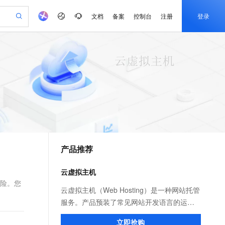
文档
备案
控制台
注册
登录
验
作计划
器
AI 活动
专业服务
服务伙伴合作计划
开发者社区
加入我们
产品动态
服务平台百炼
阿里云 OPC 创新助力计划
一站式生成采购清单，支持单品或批量购买
io：打造专属 AI 语音助手
S产品伙伴计划（繁花）
峰会
CS
造的大模型服务与应用开发平台
一句话生成原生可编辑精美 PPT 文稿
AI 生产力先锋
Al MaaS 服务伙伴赋能合作
域名
博文
Careers
至高可申请百万元
Qwen3.8-Max 模型上线
开启高性价比 AI 编程新体验
弹性可伸缩的云计算服务
Qwen-Audio-3.0-Realtime 端到端实时语音角色扮演
输入一句话想法, 轻松生成专业的 PPT
先锋实践拓展 AI 生产力的边界
Token 补贴，五大权
计划
海大会
伙伴信用分合作计划
商标
问答
社会招聘
益加速 OPC 成功
eek-V4-Pro
SS
一键部署幻兽帕鲁游戏服务器
飞天发布时刻
HOT
Open Search 向量检索版支
划
备案
电子书
校园招聘
pSeek-V4-Pro
视频创作，一键激活电商全链路生产力
稳定、安全、高性价比、高性能的云存储服务
一键购买专属联机服务器，轻松开启游戏
所见，即是所愿
持视频检索 Pipeline 功能
更多支持
划
公司注册
镜像站
视频生成
语音识别与合成
专属 QwenPaw
漫剧工坊：一站式动画创作平台
AI 实训营
HOT
应用身份服务 (IDaaS)
合作伙伴培训与认证
产品推荐
划
上云迁移
站生成，高效打造优质广告素材
全接入的云上超级电脑
从聊天伙伴进化为能主动干活的本地数字员工
快速生产连贯的高质量长漫剧
从基础到进阶，Agent 创客手把手教你
OpenClaw 管理能力上线
e-1.1-T2V
Qwen3-TTS-Flash
lScope
我要反馈
查询合作伙伴
畅细腻的高质量视频
离线语音合成大模型，多语言方言自适应，低延迟高稳定
n Alibaba Cloud ISV 合作
代维服务
建企业门户网站
10 分钟搭建微信、支付宝小程序
云虚拟主机
MaxCompute MaxFrame 提
创新加速
ope
登录合作伙伴管理后台
我要建议
站，无忧落地极速上线
以可视化方式快速构建移动和 PC 门户网站
国内短信简单易用，安全可靠，秒级触达，全球覆盖200+国家和地区。
高效部署网站，快速应用到小程序
供自动弹性内存功能
风险。您
e-1.1-I2V
Cosyvoice-V3-Flash
云虚拟主机（Web Hosting）是一种网站托管
安全
畅自然，细节丰富
高表现力语音合成大模型，语音克隆听感自然
我要投诉
PolarDB
服务。产品预装了常见网站开发语言的运行
上云场景组合购
Milvus 弹性伸缩功能新增节
伴
漫剧创作，剧本、分镜、视频高效生成
100%兼容MySQL、PostgreSQL，兼容Oracle，支持集中和分布式
覆盖90%+业务场景，专享组合折扣价
点支持范围
环境、数据库及管理工具，您可以通过云虚
2V
VPN
Fun-ASR
立即抢购