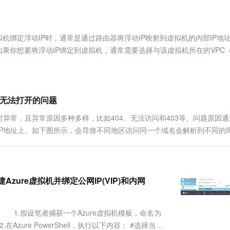
服务生态伙伴
视觉 Coding、空间感知、多模态思考等全面升级
1M上下文，专为长程任务能力而生
云工开物
企业应用
Works
Night Plan 支持 Qwen 3.8-Max
云原生大数据计算服务 MaxCompute
AI 办公
容器服务 Kub
NEW
Red Hat
30+ 款产品免费体验
Data Agent 驱动的一站式 Data+AI 开发治理平台
夜间 5 折，Qwen/Meoo/TokenPlan 客户专享
面向分析的企业级SaaS模式云数据仓库
AI智能应用
提供一站式管
科研合作
ERP
堂（旗舰版）
SUSE
机绑定浮动IP时，通常是通过路由器将浮动IP映射到虚拟机的内部IP地址
智能客服
AI 应用构建
大模型原生
CRM
如果你想要将浮动IP绑定到虚拟机，通常需要选择与该虚拟机所在的VPC
防护产品
2个月
自动承接线索
建站小程序
Qoder
大模型服务平台百炼-应用模版
OA 办公系统
HOT
NEW
面向真实软件
个人版上线、团队版降价；千问3.8-Max首发发尝鲜
丰富多元化的应用模版和解决方案
力提升
财税管理
模板建站
万有无界
大模型服务平台百炼-智能体
站无法打开的问题
400电话
定制建站
的模型效果
灵活可视化地构建企业级 Agent
异常，且异常原因多种多样，比如404、无法访问和403等。问题原因通
方案
广告营销
模板小程序
多IP地址上。如下图所示，会导致不同地区访问同一个域名会解析到不同的I
秒悟
人工智能平台 PAI
定制小程序
云端极速 AI 
新一代 AI 视频生成模型，深度适配广告营销等场景
AI Native 的算法工程平台，一站式完成建模、训练、推理服务部署
APP 开发
建站系统
创建Azure虚拟机并绑定公网IP(VIP)和内网
AI 应用
10分钟微调：让0.6B模型媲美235B模
多模态数据信
要求： 1.假设笔者捕获一个Azure虚拟机模板，命名为
型
依托云原生高可用架构,实现Dify私有化部署
zure PowerShell，执行以下内容： #选择当前
用1%尺寸在特定领域达到大模型90%以上效果