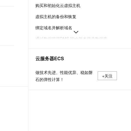
t.diy 一步搞定创意建站
构建大模型应用的安全防护体系
购买和初始化云虚拟主机
通过自然语言交互简化开发流程,全栈开发支持
通过阿里云安全产品对 AI 应用进行安全防护
虚拟主机的备份和恢复
绑定域名并解析域名
通过数据管理DMS Web版本登录数据库
重置云虚拟主机管理控制台密码和FTP密码
云服务器ECS
云虚拟主机控制台各功能介绍
获取主机信息和站点信息方便您了解主机详情
做技术先进、性能优异、稳如磐
+关注
石的弹性计算！