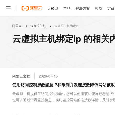
大模型
产品
解决方案
权益
定价
阿里云
云虚拟主机
云虚拟主机绑定ip
大模型
产品
解决方案
权益
定价
云市场
伙伴
服务
了解阿里云
精选产品
精选解决方案
普惠上云
产品定价
精选商城
成为销售伙伴
售前咨询
为什么选择阿里云
千问AI平台
云虚拟主机绑定ip 的相关
了解云产品的定价详情
大模型服务平台百炼
千问办公，解锁你的工作
普惠上云 官方力荐
分销伙伴
在线服务
网站建设
什么是云计算
大
大模型服务与应用平台
企业级Agent产品，直接
云服务器38元/年起，超
咨询伙伴
多端小程序
技术领先
云上成本管理
售后服务
轻量应用服务器
Agency Agents：拥
官方推荐返现计划
大模型
精选产品
精选解决方案
Salesforce 国际版订阅
稳定可靠
管理和优化成本
推荐新用户得奖励，单订单
销售伙伴合作计划
自助服务
友盟天域
安全合规
人工智能与机器学习
AI
文本生成
云数据库 RDS
HappyHorse 打造一
云工开物
无影生态合作计划
在线服务
阿里云文档
2026-07-15
观测云
分析师报告
高校专属算力普惠，学生认
计算
互联网应用开发
Qwen3.8-Max
HOT
Salesforce On Alibaba C
工单服务
使用访问控制屏蔽恶意IP和限制并发连接数降低网站被
智能体时代全能旗舰模型
Tuya 物联网平台阿里云
研究报告与白皮书
人工智能平台 PAI
快速拥有专属 OpenClaw
大模
Consulting Partner 合
大数据
容器
免费试用
短信专区
一站式AI开发、训练和推
云虚拟主机提供了访问控制功能，您可以使用该功能屏蔽恶意IP
蓝凌 OA
Qwen3.7-Plus
AI 大模型销售与服务生
现代化应用
也可以通过查看监控信息，实时监控网站的连接数详情，及时发
存储
天池大赛
能看、能想、能动手的多模
云解析DNS
解决方案免费试用 新老
电子合同
最高领取价值200元试用
安全
网络与CDN
AI 算法大赛
Qwen3-VL-Plus
畅捷通