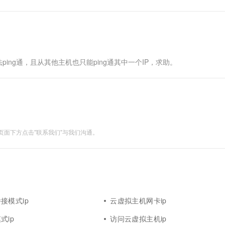
一个 AI 助手
超强辅助，Bol
即刻拥有 DeepSeek-R1 满血版
在企业官网、通讯软件中为客户提供 AI 客服
多种方案随心选，轻松解锁专属 DeepSeek
ing通，且从其他主机也只能ping通其中一个IP，求助。
面下方点击"联系我们"与我们沟通。
接模式ip
云虚拟主机网卡ip
式ip
访问云虚拟主机ip