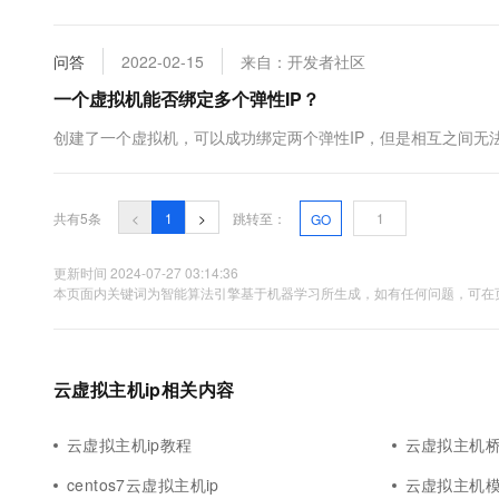
10 分钟在聊天系统中增加
订阅 add-azureaccount -environment azurechinacloud...
专有云
问答
2022-02-15
来自：开发者社区
一个虚拟机能否绑定多个弹性IP？
创建了一个虚拟机，可以成功绑定两个弹性IP，但是相互之间无法p
共有5条
<
1
>
跳转至：
GO
更新时间 2024-07-27 03:14:36
本页面内关键词为智能算法引擎基于机器学习所生成，如有任何问题，可在页
云虚拟主机ip相关内容
云虚拟主机ip教程
云虚拟主机桥
centos7云虚拟主机ip
云虚拟主机模