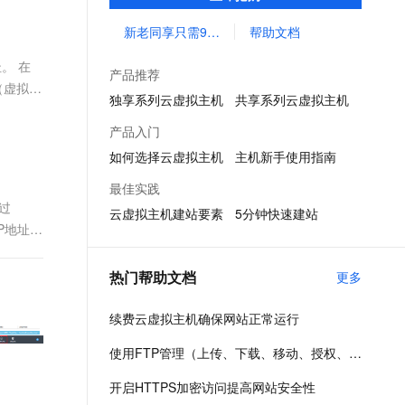
拟主机简单、低成本地发布托管网站
文戏情感细腻自然，动作戏激烈拳拳到肉，实现更强表演能力
支持中英文自由切换，具备更强的噪声鲁棒性
ernetes 版 ACK
云聚AI 严选权益
AI 原生数据库服务发布
SSL 证书
新老同享只需99元/年
帮助文档
，一键激活高效办公新体验
理容器应用的 K8s 服务
精选AI产品，从模型到应用全链提效
Agent 数据网关
堡垒机
。 在
AI 用量加速计划
云原生数据库 PolarDB
产品推荐
应用
防火墙
（虚拟私
、识别商机，让客服更高效、服务更出色。
新老同享，达量后返
Agentic Database 发布
独享系列云虚拟主机
共享系列云虚拟主机
千问办公
主机安全
NEW
产品入门
的智能体编程平台
一站式AI生产力平台
如何选择云虚拟主机
主机新手使用指南
AI 应用及服务市场
伶鹊
最佳实践
企业级人与Agent协作平台，接入和调度多个数字员工
智能客服平台，对话机器人、对话分析、智能外呼
过
AI 应用
云虚拟主机建站要素
5分钟快速建站
P地址
大模型服务平台百炼 - 全妙
大模型
应用创作平台
多模态内容创作工具，已接入 DeepSeek
自然语言处理
热门帮助文档
更多
数据标注
续费云虚拟主机确保网站正常运行
机器学习
使用FTP管理（上传、下载、移动、授权、新建或删除）网站程序文件
息提取
与 AI 智能体进行实时音视频通话
从文本、图片、视频中提取结构化的属性信息
构建支持视频理解的 AI 音视频实时通话应用
开启HTTPS加密访问提高网站安全性