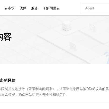
云市场
伙伴
服务
了解阿里云
AI 特惠
数据与 API
成为产品伙伴
企业增值服务
最佳实践
价格计算器
AI 场景体
基础软件
产品伙伴合
阿里云认证
市场活动
配置报价
大模型
内容
自助选配和估算价格
新方式
睿译宝，AI翻译排版一步到位
智启 AI 普惠权益
产品生态集成认证中心
企业支持计划
云上春晚
域名与网站
千问官方 MaaS 平台，为开发者和 Agent 而生，新用户赠送 1 亿 + tokens 额度
Qwen Aud
AI Coding
阿里云Maa
2026 阿里云
云服务器 E
为企业打
数据集
Windows
大模型认证
模型
NEW
NEW
交付可用成果
值低价云产品抢先购
上传文档即自动完成翻译和格式还原
至高享 1亿+免费 tokens，加速 Al 应用落地
提供智能易用的域名与建站服务
智能编程，一键
安全可靠、
产品生态伙伴
专家技术服务
云上奥运之旅
弹性计算合作
阿里云中企出
手机三要素
宝塔 Linux
全部认证
价格优势
有专属领域专家
GLM-5.2：长任务时代开源旗舰模型
阿里云 OPC 创新助力计划
千问大模型
即刻拥有 DeepS
AI 电商营销
对象存储 O
大模型
产品生态伙伴工作台
企业增值服务台
云栖战略参考
云存储合作计
云栖大会
身份实名认证
CentOS
训练营
推动算力普惠，释放技术红利
最高返9万
多领域专家智能体,一键组建 AI 虚拟交付团队
快速构建应用程序和网站，即刻迈出上云第一步
至高百万元 Token 补贴，加速一人公司成长
多元化、高性能、安全可靠的大模型服务
真正可用的 1M 上下文,一次完成代码全链路开发
轻松解锁专属 Dee
从图文生成到
云上的中国
数据库合作计
活动全景
短信
Docker
图片和
站式影视创作平台
Hermes Agent，打造自进化智能体
Token Plan 模型订阅计划
数字证书管理服务（原SSL证书）
5 分钟轻松部署
AI 广告创作
无影云电脑
企业成长
NEW
信息公告
看见新力量
云网络合作计
OCR 文字识别
JAVA
证享300元代金券
可视化编排打通从文字构思到成片全链路闭环
全托管，含MySQL、PostgreSQL、SQL Server、MariaDB多引擎
自主进化，持久记忆，越用越聪明
Qwen3.8-Max 首发尝鲜，限时加量 10 倍，夜间低至2折
实现全站HTTPS，呈现可信的WEB访问
图文、视频一
随时随地安
Kimi-K3
HappyHors
NEW
魔搭 Mode
loud
服务实践
官网公告
攻击的风险
Kimi 最新旗舰模型，长程编程与推理利器
让文字生成流
金融模力时刻
Salesforce O
版
发票查验
全能环境
Claude Code + GStack 打造工程团队
千问办公，限时限量积分加倍
Qoder
低代码高效构
AI 建站
短信服务
型
NEW
作计划
计划
创新中心
魔搭 ModelSc
健康状态
理服务
让AI从“聊天伙伴”进化为能干活的“数字员工”
安装技能 GStack，拥有专属 AI 工程团队
你的AI工作搭子，覆盖日常办公高频场景
面向真实软件的智能体编程平台
0 代码专业建
和限制并发连接数（即限制访问频率），从而降低您网站被DDoS攻击的
客户案例
天气预报查询
操作系统
Deepseek-v4-pro
HappyHors
态合作计划
现异常情况，确保网站运行的安全性和稳定性。
态智能体模型
旗舰 MoE 大模型，百万上下文与顶尖推理能力
图生视频，流
同享
万小智 AI 建站低至 15元/月
Qoder CN
AI 短剧/漫剧
云原生数据库 
快递物流查询
WordPress
成为服务伙
高校合作
点，立即开启云上创新
覆盖公网/内网、递归/权威、移动APP等全场景解析服务
送.CN域名，送备案服务码
基于千问大模型等，支持代码智能生成、研发智能问答
AI助力短剧
GLM-5.2
Wan2.7-T
Ubuntu