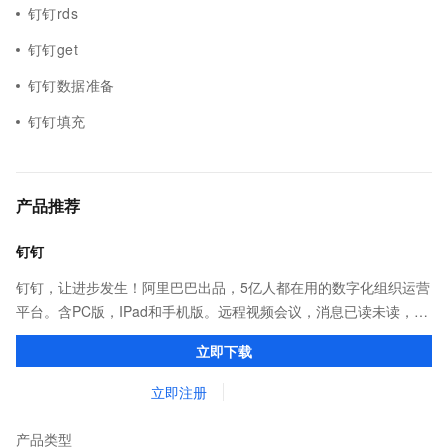
钉钉rds
钉钉get
钉钉数据准备
钉钉填充
产品推荐
钉钉
钉钉，让进步发生！阿里巴巴出品，5亿人都在用的数字化组织运营
平台。含PC版，IPad和手机版。远程视频会议，消息已读未读，
DING消息任务管理，让沟通更高效；移动办公考勤，审批，钉闪
立即下载
会，钉钉文档，钉钉教育解决方案。
立即注册
产品类型