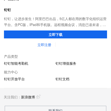
钉钉
钉钉，让进步发生！阿里巴巴出品，5亿人都在用的数字化组织运营
平台。含PC版，IPad和手机版。远程视频会议，消息已读未读，
DING消息任务管理，让沟通更高效；移动办公考勤，审批，钉闪
立即下载
会，钉钉文档，钉钉教育解决方案。
立即注册
产品类型
钉钉智能考勤机
钉钉增值服务
能力中心
钉钉开放平台
钉钉文档
关注我们：
新浪微博
联系我们