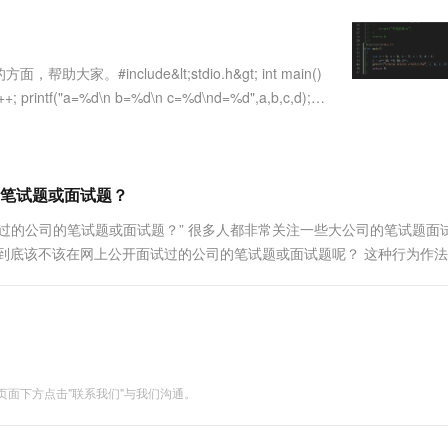
服务生态伙伴
视觉 Coding、空间感知、多模态思考等全面升级
1M上下文，专为长程任务能力而生
云工开物
企业应用
Works
Night Plan 支持 Qwen 3.8-Max
云原生大数据计算服务 MaxCompute
AI 办公
容器服务 Kub
NEW
Red Hat
30+ 款产品免费体验
Data Agent 驱动的一站式 Data+AI 开发治理平台
夜间 5 折，Qwen/Meoo/TokenPlan 客户专享
面向分析的企业级SaaS模式云数据仓库
AI智能应用
提供一站式管
科研合作
ERP
堂（旗舰版）
SUSE
nclude&lt;stdio.h&gt; int main()
智能客服
AI 应用构建
大模型原生
CRM
+; printf("a=%d\n b=%d\n c=%d\nd=%d",a,b,c,d);
防护产品
2个月
自动承接线索
建站小程序
Qoder
大模型服务平台百炼-应用模版
OA 办公系统
HOT
NEW
面向真实软件
个人版上线、团队版降价；千问3.8-Max首发发尝鲜
丰富多元化的应用模版和解决方案
力提升
财税管理
模板建站
万有无界
大模型服务平台百炼-智能体
笔试题或面试题？
400电话
定制建站
的模型效果
灵活可视化地构建企业级 Agent
过的公司的笔试题或面试题？” 很多人都非常关注一些大公司的笔试题面
方案
广告营销
模板小程序
到底该不该在网上公开面试过的公司的笔试题或面试题呢？ 这种行为作
秒悟
人工智能平台 PAI
定制小程序
云端极速 AI 
。 笔试题和面试题 笔试题更多的考的是基础性的知识。 面试题更多的考
新一代 AI 视频生成模型，深度适配广告营销等场景
AI Native 的算法工程平台，一站式完成建模、训练、推理服务部署
APP 开发
建站系统
面下方点击"联系我们"与我们沟通。
AI 应用
10分钟微调：让0.6B模型媲美235B模
多模态数据信
型
依托云原生高可用架构,实现Dify私有化部署
用1%尺寸在特定领域达到大模型90%以上效果