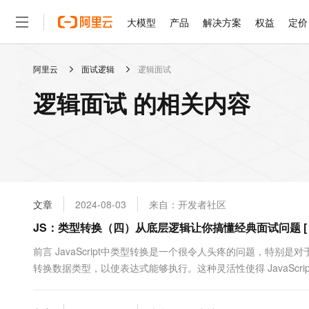
大模型
产品
解决方案
权益
定价
阿里云
面试逻辑
逻辑面试
大模型
产品
解决方案
权益
定价
云市场
伙伴
服务
了解阿里云
精选产品
精选解决方案
普惠上云
产品定价
精选商城
成为销售伙伴
售前咨询
为什么选择阿里云
千问AI平台
逻辑面试 的相关内容
了解云产品的定价详情
大模型服务平台百炼
千问办公，解锁你的工作
普惠上云 官方力荐
分销伙伴
在线服务
网站建设
什么是云计算
大
大模型服务与应用平台
企业级Agent产品，直接
云服务器38元/年起，超
咨询伙伴
多端小程序
技术领先
云上成本管理
售后服务
轻量应用服务器
Agency Agents：拥
官方推荐返现计划
大模型
精选产品
精选解决方案
Salesforce 国际版订阅
稳定可靠
管理和优化成本
推荐新用户得奖励，单订单
销售伙伴合作计划
自助服务
友盟天域
安全合规
人工智能与机器学习
AI
文本生成
云数据库 RDS
HappyHorse 打造一
云工开物
无影生态合作计划
在线服务
文章
2024-08-03
来自：开发者社区
观测云
分析师报告
高校专属算力普惠，学生认
计算
互联网应用开发
Qwen3.8-Max
HOT
Salesforce On Alibaba C
工单服务
JS：类型转换（四）从底层逻辑让你搞懂经典面试问题 [ ] == 
智能体时代全能旗舰模型
Tuya 物联网平台阿里云
研究报告与白皮书
人工智能平台 PAI
快速拥有专属 OpenClaw
大模
Consulting Partner 合
大数据
容器
免费试用
短信专区
一站式AI开发、训练和推
前言 JavaScript中类型转换是一个很令人头疼的问题，特别是对
蓝凌 OA
Qwen3.7-Plus
AI 大模型销售与服务生
现代化应用
转换数据类型，以使表达式能够执行。这种灵活性使得 JavaSc
存储
天池大赛
能看、能想、能动手的多模
云解析DNS
解决方案免费试用 新老
电子合同
例如"3" + 2，JavaScript 将数字 2 隐式转换为字符串，而不是
最高领取价值200元试用
安全
网络与CDN
AI 算法大赛
Qwen3-VL-Plus
畅捷通