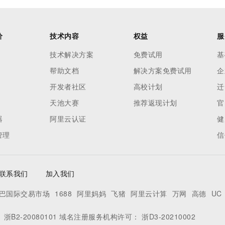
价
技术内容
权益
服
技术解决方案
免费试用
基
帮助文档
解决方案免费试用
企
开发者社区
高校计划
迁
天池大赛
推荐返现计划
官
器
阿里云认证
健
管理
信
联系我们
加入我们
巴国际交易市场
1688
阿里妈妈
飞猪
阿里云计算
万网
高德
UC
：
浙B2-20080101
域名注册服务机构许可：
浙D3-20210002