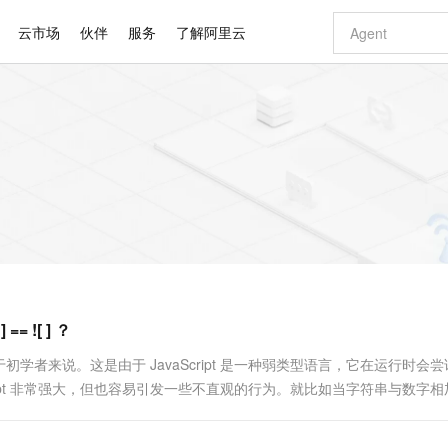
云市场
伙伴
服务
了解阿里云
AI 特惠
数据与 API
成为产品伙伴
企业增值服务
最佳实践
价格计算器
AI 场景体
基础软件
产品伙伴合
阿里云认证
市场活动
配置报价
大模型
自助选配和估算价格
新方式
睿译宝，AI翻译排版一步到位
智启 AI 普惠权益
产品生态集成认证中心
企业支持计划
云上春晚
域名与网站
千问官方 MaaS 平台，为开发者和 Agent 而生，新用户赠送 1 亿 + tokens 额度
Qwen Aud
AI Coding
阿里云Maa
2026 阿里云
云服务器 E
为企业打
数据集
Windows
大模型认证
模型
NEW
NEW
交付可用成果
值低价云产品抢先购
上传文档即自动完成翻译和格式还原
至高享 1亿+免费 tokens，加速 Al 应用落地
提供智能易用的域名与建站服务
智能编程，一键
安全可靠、
产品生态伙伴
专家技术服务
云上奥运之旅
弹性计算合作
阿里云中企出
手机三要素
宝塔 Linux
全部认证
价格优势
有专属领域专家
GLM-5.2：长任务时代开源旗舰模型
阿里云 OPC 创新助力计划
千问大模型
即刻拥有 DeepS
AI 电商营销
对象存储 O
大模型
产品生态伙伴工作台
企业增值服务台
云栖战略参考
云存储合作计
云栖大会
身份实名认证
CentOS
训练营
推动算力普惠，释放技术红利
最高返9万
多领域专家智能体,一键组建 AI 虚拟交付团队
快速构建应用程序和网站，即刻迈出上云第一步
至高百万元 Token 补贴，加速一人公司成长
多元化、高性能、安全可靠的大模型服务
真正可用的 1M 上下文,一次完成代码全链路开发
轻松解锁专属 Dee
从图文生成到
云上的中国
数据库合作计
活动全景
短信
Docker
图片和
站式影视创作平台
Hermes Agent，打造自进化智能体
Token Plan 模型订阅计划
数字证书管理服务（原SSL证书）
5 分钟轻松部署
AI 广告创作
无影云电脑
企业成长
NEW
信息公告
看见新力量
云网络合作计
OCR 文字识别
JAVA
证享300元代金券
可视化编排打通从文字构思到成片全链路闭环
全托管，含MySQL、PostgreSQL、SQL Server、MariaDB多引擎
自主进化，持久记忆，越用越聪明
Qwen3.8-Max 首发尝鲜，限时加量 10 倍，夜间低至2折
实现全站HTTPS，呈现可信的WEB访问
图文、视频一
随时随地安
Kimi-K3
HappyHors
NEW
魔搭 Mode
loud
服务实践
官网公告
![ ] ？
Kimi 最新旗舰模型，长程编程与推理利器
让文字生成流
金融模力时刻
Salesforce O
版
发票查验
全能环境
Claude Code + GStack 打造工程团队
千问办公，限时限量积分加倍
Qoder
低代码高效构
AI 建站
短信服务
型
NEW
作计划
计划
创新中心
魔搭 ModelSc
健康状态
理服务
让AI从“聊天伙伴”进化为能干活的“数字员工”
安装技能 GStack，拥有专属 AI 工程团队
你的AI工作搭子，覆盖日常办公高频场景
面向真实软件的智能体编程平台
0 代码专业建
于初学者来说。这是由于 JavaScript 是一种弱类型语言，它在运行时会
客户案例
天气预报查询
操作系统
Deepseek-v4-pro
HappyHors
态合作计划
ript 非常强大，但也容易引发一些不直观的行为。就比如当字符串与数字
态智能体模型
旗舰 MoE 大模型，百万上下文与顶尖推理能力
图生视频，流
同享
万小智 AI 建站低至 15元/月
Qoder CN
AI 短剧/漫剧
云原生数据库 
快递物流查询
WordPress
成为服务伙
执行数学运算。今天我...
高校合作
点，立即开启云上创新
覆盖公网/内网、递归/权威、移动APP等全场景解析服务
送.CN域名，送备案服务码
基于千问大模型等，支持代码智能生成、研发智能问答
AI助力短剧
GLM-5.2
Wan2.7-T
Ubuntu