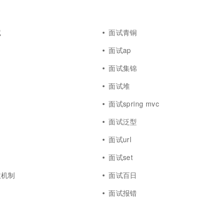
一个 AI 助手
超强辅助，Bol
即刻拥有 DeepSeek-R1 满血版
在企业官网、通讯软件中为客户提供 AI 客服
多种方案随心选，轻松解锁专属 DeepSeek
试
面试青铜
面试ap
面试集锦
面试堆
面试spring mvc
面试泛型
面试url
面试set
收机制
面试百日
面试报错