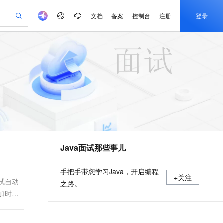
文档
备案
控制台
注册
登录
验
作计划
器
AI 活动
专业服务
服务伙伴合作计划
开发者社区
加入我们
产品动态
服务平台百炼
阿里云 OPC 创新助力计划
一站式生成采购清单，支持单品或批量购买
io：打造专属 AI 语音助手
S产品伙伴计划（繁花）
峰会
CS
造的大模型服务与应用开发平台
一句话生成原生可编辑精美 PPT 文稿
AI 生产力先锋
Al MaaS 服务伙伴赋能合作
域名
博文
Careers
至高可申请百万元
Qwen3.8-Max 模型上线
开启高性价比 AI 编程新体验
弹性可伸缩的云计算服务
Qwen-Audio-3.0-Realtime 端到端实时语音角色扮演
输入一句话想法, 轻松生成专业的 PPT
先锋实践拓展 AI 生产力的边界
Token 补贴，五大权
计划
海大会
伙伴信用分合作计划
商标
问答
社会招聘
益加速 OPC 成功
eek-V4-Pro
SS
一键部署幻兽帕鲁游戏服务器
飞天发布时刻
HOT
Open Search 向量检索版支
划
备案
电子书
校园招聘
pSeek-V4-Pro
视频创作，一键激活电商全链路生产力
稳定、安全、高性价比、高性能的云存储服务
一键购买专属联机服务器，轻松开启游戏
所见，即是所愿
持视频检索 Pipeline 功能
更多支持
划
公司注册
镜像站
视频生成
语音识别与合成
专属 QwenPaw
漫剧工坊：一站式动画创作平台
AI 实训营
HOT
应用身份服务 (IDaaS)
合作伙伴培训与认证
Java面试那些事儿
划
上云迁移
站生成，高效打造优质广告素材
全接入的云上超级电脑
从聊天伙伴进化为能主动干活的本地数字员工
快速生产连贯的高质量长漫剧
从基础到进阶，Agent 创客手把手教你
OpenClaw 管理能力上线
e-1.1-T2V
Qwen3-TTS-Flash
lScope
我要反馈
查询合作伙伴
畅细腻的高质量视频
离线语音合成大模型，多语言方言自适应，低延迟高稳定
n Alibaba Cloud ISV 合作
代维服务
建企业门户网站
10 分钟搭建微信、支付宝小程序
MaxCompute MaxFrame 提
手把手带您学习Java，开启编程
+关注
创新加速
ope
登录合作伙伴管理后台
我要建议
站，无忧落地极速上线
以可视化方式快速构建移动和 PC 门户网站
国内短信简单易用，安全可靠，秒级触达，全球覆盖200+国家和地区。
高效部署网站，快速应用到小程序
供自动弹性内存功能
尝试自动
之路。
e-1.1-I2V
Cosyvoice-V3-Flash
相加时，
安全
畅自然，细节丰富
高表现力语音合成大模型，语音克隆听感自然
我要投诉
PolarDB
上云场景组合购
Milvus 弹性伸缩功能新增节
伴
漫剧创作，剧本、分镜、视频高效生成
100%兼容MySQL、PostgreSQL，兼容Oracle，支持集中和分布式
覆盖90%+业务场景，专享组合折扣价
点支持范围
2V
VPN
Fun-ASR