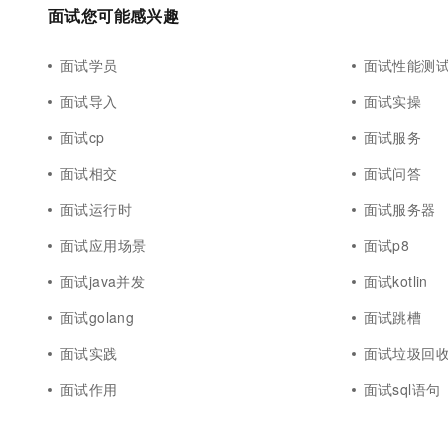
10 分钟在聊天系统中增加
面试您可能感兴趣
专有云
面试学员
面试性能测
面试导入
面试实操
面试cp
面试服务
面试相交
面试问答
面试运行时
面试服务器
面试应用场景
面试p8
面试java并发
面试kotlin
面试golang
面试跳槽
面试实践
面试垃圾回
面试作用
面试sql语句