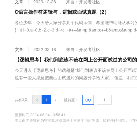
文章
2023-12-28
来自：开发者社区
大数据开发治理平台 Data
AI 产品 免费试用
网络
安全
云开发大赛
Tableau 订阅
C语言操作符逻辑与，逻辑或面试真题（2）
1亿+ 大模型 tokens 和 
可观测
入门学习赛
中间件
AI空中课堂在线直播课
各位少年：今天给大家分享几个代码示例，希望能帮助能从学习的方面，帮助大家。#i
云防火墙
140+云产品 免费试用
大模型服务
{ int i=0,a=0,b=2,c=3,d=4; i=a++&amp;&amp;++b&amp;&amp;d+
上云与迁云
云原生的云上边界网络安全
产品新客免费试用，最长1
数据库
return 0; }大家可以思考一下，这段代....
生态解决方案
千问AI平台-Token Plan
企业出海
大模型ACA认证体验
大数据计算
文章
2022-02-16
来自：开发者社区
助力企业全员 AI 认知与能
行业生态解决方案
政企业务
媒体服务
千问AI平台-模型体验
【逻辑思考】我们到底该不该在网上公开面试过的公司的
开发者生态解决方案
在线体验全尺寸、多种模态
企业服务与云通信
今天进入【逻辑思考】的话题是“我们到底该不该在网上公开面试
AI 开发和 AI 应用解决
也有一些人愿意把自己面试遇到的问题分享给大家。 但是，我们
Happy 系列大模型
域名与网站
适不合适？ 那么多人谈论面试相关的问题，但却没有人说起这个
务相.....
终端用户计算
共有3条
<
1
>
跳转至：
GO
Serverless
大模型解决方案
更新时间 2024-08-04 13:56:41
开发工具
本页面内关键词为智能算法引擎基于机器学习所生成，如有任何问题，可在页
快速部署 Dify，高效搭建 
迁移与运维管理