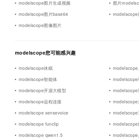
modelscope图片生成视频
图片modelsc
10 分钟在聊天系统中增加
专有云
modelscope图片base64
modelsco
modelscope图像图片
modelscope您可能感兴趣
modelscope休眠
modelscop
modelscope智能体
modelsco
modelscope开源大模型
modelscop
modelscope远程连接
modelsco
modelscope sensevoice
modelscop
modelscope funclip
modelscop
modelscope qwen1.5
modelscop