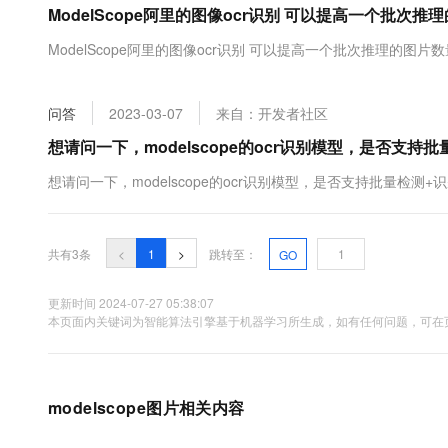
ModelScope阿里的图像ocr识别 可以提高一个批次
大数据开发治理平台 Data
AI 产品 免费试用
网络
安全
云开发大赛
Tableau 订阅
1亿+ 大模型 tokens 和 
ModelScope阿里的图像ocr识别 可以提高一个批次推理的图片数量
可观测
入门学习赛
中间件
AI空中课堂在线直播课
云防火墙
140+云产品 免费试用
大模型服务
上云与迁云
云原生的云上边界网络安全
产品新客免费试用，最长1
数据库
问答
2023-03-07
来自：开发者社区
生态解决方案
千问AI平台-Token Plan
企业出海
大模型ACA认证体验
想请问一下，modelscope的ocr识别模型，是否支持
大数据计算
助力企业全员 AI 认知与能
行业生态解决方案
政企业务
想请问一下，modelscope的ocr识别模型，是否支持批量检测+
媒体服务
千问AI平台-模型体验
开发者生态解决方案
在线体验全尺寸、多种模态
企业服务与云通信
AI 开发和 AI 应用解决
Happy 系列大模型
共有3条
<
1
>
跳转至：
GO
域名与网站
更新时间 2024-07-27 05:38:07
终端用户计算
本页面内关键词为智能算法引擎基于机器学习所生成，如有任何问题，可在页
Serverless
大模型解决方案
开发工具
快速部署 Dify，高效搭建 
modelscope图片相关内容
迁移与运维管理