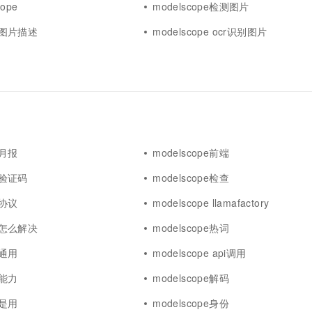
ope
modelscope检测图片
一个 AI 助手
超强辅助，Bol
即刻拥有 DeepSeek-R1 满血版
在企业官网、通讯软件中为客户提供 AI 客服
pe图片描述
modelscope ocr识别图片
多种方案随心选，轻松解锁专属 DeepSeek
e月报
modelscope前端
pe验证码
modelscope检查
e协议
modelscope llamafactory
pe怎么解决
modelscope热词
e通用
modelscope api调用
e能力
modelscope解码
e是用
modelscope身份