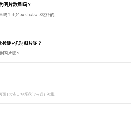
服务生态伙伴
视觉 Coding、空间感知、多模态思考等全面升级
1M上下文，专为长程任务能力而生
云工开物
推理的图片数量吗？
企业应用
Works
Night Plan 支持 Qwen 3.8-Max
云原生大数据计算服务 MaxCompute
AI 办公
容器服务 Kub
NEW
Red Hat
30+ 款产品免费体验
Data Agent 驱动的一站式 Data+AI 开发治理平台
夜间 5 折，Qwen/Meoo/TokenPlan 客户专享
面向分析的企业级SaaS模式云数据仓库
AI智能应用
提供一站式管
科研合作
吗？比如batchsize=8这样的。
ERP
堂（旗舰版）
SUSE
智能客服
AI 应用构建
大模型原生
CRM
防护产品
2个月
自动承接线索
建站小程序
Qoder
大模型服务平台百炼-应用模版
OA 办公系统
HOT
NEW
批量检测+识别图片呢？
面向真实软件
个人版上线、团队版降价；千问3.8-Max首发发尝鲜
丰富多元化的应用模版和解决方案
力提升
财税管理
模板建站
识别图片呢？
万有无界
大模型服务平台百炼-智能体
400电话
定制建站
的模型效果
灵活可视化地构建企业级 Agent
方案
广告营销
模板小程序
秒悟
人工智能平台 PAI
定制小程序
云端极速 AI 
新一代 AI 视频生成模型，深度适配广告营销等场景
AI Native 的算法工程平台，一站式完成建模、训练、推理服务部署
APP 开发
面下方点击"联系我们"与我们沟通。
建站系统
AI 应用
10分钟微调：让0.6B模型媲美235B模
多模态数据信
型
依托云原生高可用架构,实现Dify私有化部署
用1%尺寸在特定领域达到大模型90%以上效果