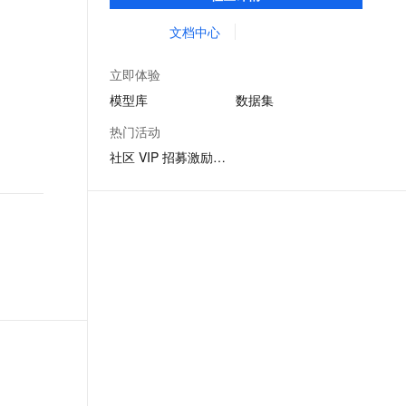
体验模型效果；同时提供抽象编程接口及
文戏情感细腻自然，动作戏激烈拳拳到肉，实现更强表演能力
支持中英文自由切换，具备更强的噪声鲁棒性
ernetes 版 ACK
云聚AI 严选权益
AI 原生数据库服务发布
SSL 证书
SDK，对模型进行二次开发，真正让模型应
文档中心
，一键激活高效办公新体验
理容器应用的 K8s 服务
精选AI产品，从模型到应用全链提效
Agent 数据网关
用到不同的场景中。
堡垒机
AI 用量加速计划
云原生数据库 PolarDB
立即体验
应用
防火墙
、识别商机，让客服更高效、服务更出色。
新老同享，达量后返
Agentic Database 发布
模型库
数据集
千问办公
主机安全
NEW
热门活动
的智能体编程平台
一站式AI生产力平台
社区 VIP 招募激励计划
AI 应用及服务市场
伶鹊
企业级人与Agent协作平台，接入和调度多个数字员工
智能客服平台，对话机器人、对话分析、智能外呼
AI 应用
大模型服务平台百炼 - 全妙
大模型
应用创作平台
多模态内容创作工具，已接入 DeepSeek
自然语言处理
数据标注
机器学习
息提取
与 AI 智能体进行实时音视频通话
从文本、图片、视频中提取结构化的属性信息
构建支持视频理解的 AI 音视频实时通话应用