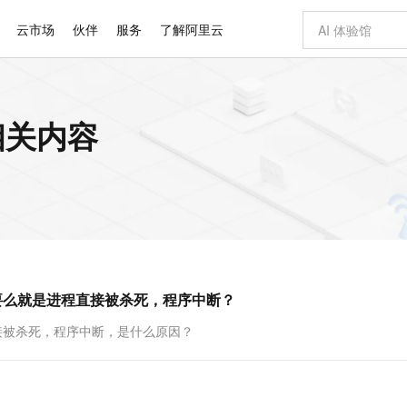
云市场
伙伴
服务
了解阿里云
AI 特惠
数据与 API
成为产品伙伴
企业增值服务
最佳实践
价格计算器
AI 场景体
基础软件
产品伙伴合
阿里云认证
市场活动
配置报价
大模型
的相关内容
自助选配和估算价格
新方式
睿译宝，AI翻译排版一步到位
智启 AI 普惠权益
产品生态集成认证中心
企业支持计划
云上春晚
域名与网站
千问官方 MaaS 平台，为开发者和 Agent 而生，新用户赠送 1 亿 + tokens 额度
Qwen Aud
AI Coding
阿里云Maa
2026 阿里云
云服务器 E
为企业打
数据集
Windows
大模型认证
模型
NEW
NEW
交付可用成果
值低价云产品抢先购
上传文档即自动完成翻译和格式还原
至高享 1亿+免费 tokens，加速 Al 应用落地
提供智能易用的域名与建站服务
智能编程，一键
安全可靠、
产品生态伙伴
专家技术服务
云上奥运之旅
弹性计算合作
阿里云中企出
手机三要素
宝塔 Linux
全部认证
价格优势
有专属领域专家
GLM-5.2：长任务时代开源旗舰模型
阿里云 OPC 创新助力计划
千问大模型
即刻拥有 DeepS
AI 电商营销
对象存储 O
大模型
产品生态伙伴工作台
企业增值服务台
云栖战略参考
云存储合作计
云栖大会
身份实名认证
CentOS
训练营
推动算力普惠，释放技术红利
最高返9万
多领域专家智能体,一键组建 AI 虚拟交付团队
快速构建应用程序和网站，即刻迈出上云第一步
至高百万元 Token 补贴，加速一人公司成长
多元化、高性能、安全可靠的大模型服务
真正可用的 1M 上下文,一次完成代码全链路开发
轻松解锁专属 Dee
从图文生成到
云上的中国
数据库合作计
活动全景
短信
Docker
图片和
站式影视创作平台
Hermes Agent，打造自进化智能体
Token Plan 模型订阅计划
数字证书管理服务（原SSL证书）
5 分钟轻松部署
AI 广告创作
无影云电脑
企业成长
NEW
信息公告
看见新力量
云网络合作计
OCR 文字识别
JAVA
证享300元代金券
可视化编排打通从文字构思到成片全链路闭环
全托管，含MySQL、PostgreSQL、SQL Server、MariaDB多引擎
自主进化，持久记忆，越用越聪明
Qwen3.8-Max 首发尝鲜，限时加量 10 倍，夜间低至2折
实现全站HTTPS，呈现可信的WEB访问
图文、视频一
随时随地安
Kimi-K3
HappyHors
NEW
魔搭 Mode
loud
服务实践
官网公告
报错要么就是进程直接被杀死，程序中断？
Kimi 最新旗舰模型，长程编程与推理利器
让文字生成流
金融模力时刻
Salesforce O
版
发票查验
全能环境
Claude Code + GStack 打造工程团队
千问办公，限时限量积分加倍
Qoder
低代码高效构
AI 建站
短信服务
型
NEW
作计划
计划
创新中心
魔搭 ModelSc
健康状态
理服务
让AI从“聊天伙伴”进化为能干活的“数字员工”
安装技能 GStack，拥有专属 AI 工程团队
你的AI工作搭子，覆盖日常办公高频场景
面向真实软件的智能体编程平台
0 代码专业建
程直接被杀死，程序中断，是什么原因？
客户案例
天气预报查询
操作系统
Deepseek-v4-pro
HappyHors
态合作计划
态智能体模型
旗舰 MoE 大模型，百万上下文与顶尖推理能力
图生视频，流
同享
万小智 AI 建站低至 15元/月
Qoder CN
AI 短剧/漫剧
云原生数据库 
快递物流查询
WordPress
成为服务伙
高校合作
点，立即开启云上创新
覆盖公网/内网、递归/权威、移动APP等全场景解析服务
送.CN域名，送备案服务码
基于千问大模型等，支持代码智能生成、研发智能问答
AI助力短剧
GLM-5.2
Wan2.7-T
Ubuntu