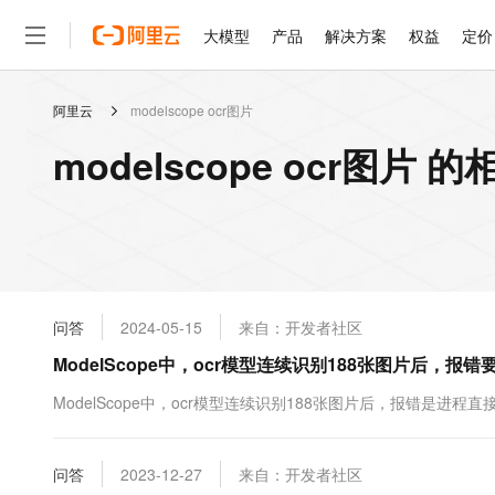
大模型
产品
解决方案
权益
定价
阿里云
modelscope ocr图片
大模型
产品
解决方案
权益
定价
云市场
伙伴
服务
了解阿里云
精选产品
精选解决方案
普惠上云
产品定价
精选商城
成为销售伙伴
售前咨询
为什么选择阿里云
千问AI平台
modelscope ocr图片 
了解云产品的定价详情
大模型服务平台百炼
千问办公，解锁你的工作
普惠上云 官方力荐
分销伙伴
在线服务
网站建设
什么是云计算
大
大模型服务与应用平台
企业级Agent产品，直接
云服务器38元/年起，超
咨询伙伴
多端小程序
技术领先
云上成本管理
售后服务
轻量应用服务器
Agency Agents：拥
官方推荐返现计划
大模型
精选产品
精选解决方案
Salesforce 国际版订阅
稳定可靠
管理和优化成本
推荐新用户得奖励，单订单
销售伙伴合作计划
自助服务
友盟天域
安全合规
人工智能与机器学习
AI
文本生成
云数据库 RDS
HappyHorse 打造一
云工开物
无影生态合作计划
在线服务
问答
2024-05-15
来自：开发者社区
观测云
分析师报告
高校专属算力普惠，学生认
计算
互联网应用开发
Qwen3.8-Max
HOT
Salesforce On Alibaba C
工单服务
ModelScope中，ocr模型连续识别188张图片后，
智能体时代全能旗舰模型
Tuya 物联网平台阿里云
研究报告与白皮书
人工智能平台 PAI
快速拥有专属 OpenClaw
大模
Consulting Partner 合
大数据
容器
免费试用
短信专区
一站式AI开发、训练和推
ModelScope中，ocr模型连续识别188张图片后，报错是进
蓝凌 OA
Qwen3.7-Plus
AI 大模型销售与服务生
现代化应用
存储
天池大赛
能看、能想、能动手的多模
云解析DNS
解决方案免费试用 新老
电子合同
最高领取价值200元试用
安全
问答
网络与CDN
2023-12-27
来自：开发者社区
AI 算法大赛
Qwen3-VL-Plus
畅捷通