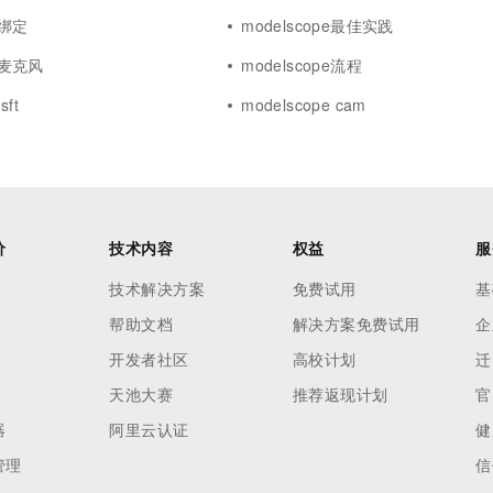
e绑定
modelscope最佳实践
pe麦克风
modelscope流程
sft
modelscope cam
价
技术内容
权益
服
技术解决方案
免费试用
基
帮助文档
解决方案免费试用
企
开发者社区
高校计划
迁
天池大赛
推荐返现计划
官
器
阿里云认证
健
管理
信