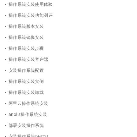
操作系统安装使用体验
操作系统安装功能测评
操作系统版本安装
操作系统镜像安装
操作系统安装步骤
操作系统安装客户端
安装操作系统配置
操作系统安装实例
操作系统安装卸载
阿里云操作系统安装
anolis操作系统安装
部署安装操作系统
安装操作系统centos