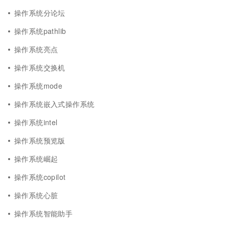
操作系统分论坛
操作系统pathlib
操作系统亮点
操作系统交换机
操作系统mode
操作系统嵌入式操作系统
操作系统intel
操作系统预览版
操作系统崛起
操作系统copilot
操作系统心脏
操作系统智能助手