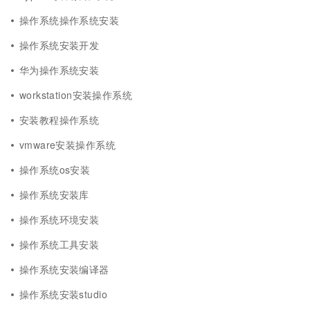
操作系统操作系统安装
操作系统安装开发
华为操作系统安装
workstation安装操作系统
安装教程操作系统
vmware安装操作系统
操作系统os安装
操作系统安装库
操作系统环境安装
操作系统工具安装
操作系统安装编译器
操作系统安装studio