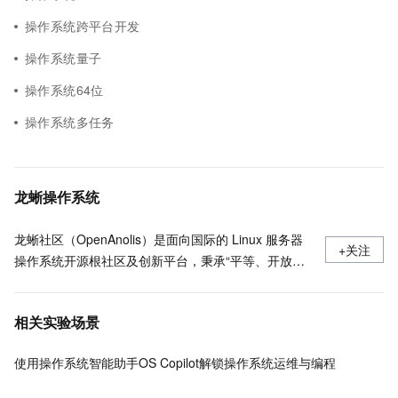
操作系统跨平台开发
操作系统量子
操作系统64位
操作系统多任务
龙蜥操作系统
龙蜥社区（OpenAnolis）是面向国际的 Linux 服务器
+关注
操作系统开源根社区及创新平台，秉承“平等、开放、
协作、创新”的原则，理事会由阿里云、统信软件、龙
芯、Arm 、Intel 等 24 家国内外头部企业共同组成，有
相关实验场景
超过 1000 家来自芯片厂商、软件厂商、整机厂商、操
作系统厂商等覆盖操作系统全产业链的合作伙伴参与生
使用操作系统智能助手OS Copilot解锁操作系统运维与编程
态共建。