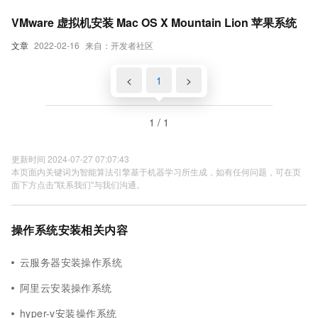
VMware 虚拟机安装 Mac OS X Mountain Lion 苹果系统
文章
2022-02-16
来自：开发者社区
<
1
>
1 / 1
更新时间 2024-07-27 07:07:43
本页面内关键词为智能算法引擎基于机器学习所生成，如有任何问题，可在页
面下方点击"联系我们"与我们沟通。
操作系统安装相关内容
云服务器安装操作系统
阿里云安装操作系统
hyper-v安装操作系统