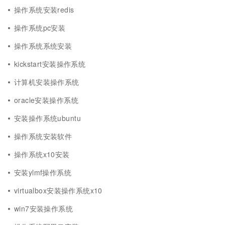
操作系统安装redis
操作系统pc安装
操作系统系统安装
kickstart安装操作系统
计算机安装操作系统
oracle安装操作系统
安装操作系统ubuntu
操作系统安装软件
操作系统x10安装
安装ylmf操作系统
virtualbox安装操作系统x10
win7安装操作系统