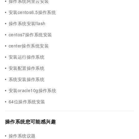
操作系统阿里云安装
安装centos6.5操作系统
操作系统安装flash
centos7操作系统安装
center操作系统安装
安装运行操作系统
安装配置操作系统
系统安装操作系统
安装oracle10g操作系统
64位操作系统安装
操作系统您可能感兴趣
操作系统议题