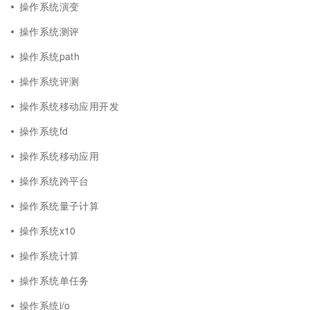
操作系统演变
操作系统测评
操作系统path
操作系统评测
操作系统移动应用开发
操作系统fd
操作系统移动应用
操作系统跨平台
操作系统量子计算
操作系统x10
操作系统计算
操作系统单任务
操作系统i/o