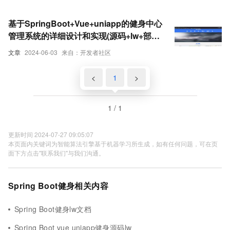
基于SpringBoot+Vue+uniapp的健身中心
管理系统的详细设计和实现(源码+lw+部署
文档+讲解等)
文章
2024-06-03
来自：开发者社区
<
1
>
1 / 1
更新时间 2024-07-27 09:05:07
本页面内关键词为智能算法引擎基于机器学习所生成，如有任何问题，可在页
面下方点击"联系我们"与我们沟通。
Spring Boot健身相关内容
Spring Boot健身lw文档
Spring Boot vue uniapp健身源码lw