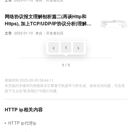
网络协议报文理解刨析篇二(再谈Http和
Https), 加上TCP/UDP/IP协议分析(理解着
学习), 面试官都惊讶你对网络的见解（1）
文章
2023-01-10
来自：开发者社区
<
1
>
1 / 1
更新时间 2025-05-20 08:44:11
本页面内关键词为智能算法引擎基于机器学习所生成，如有任何问题，可在页
面下方点击"联系我们"与我们沟通。
HTTP ip相关内容
HTTP ip代理ip