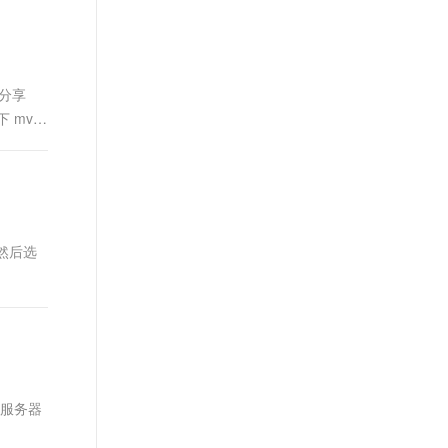
盘分享
下 mv
l 然后选
传到服务器