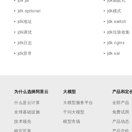
jdk jar
jdk函数式
jdk optional
jdk模式
jdk地址
jdk switch
jdk调优
jdk垃圾收集
jdk日志
jdk nginx
jdk异常
jdk var
为什么选择阿里云
大模型
产品和定
什么是云计算
大模型服务平台
全部产品
全球基础设施
千问大模型
免费试用
技术领先
模型市场
产品动态
稳定可靠
产品定价