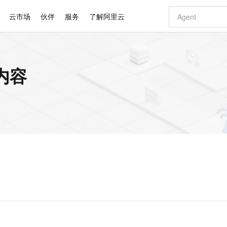
云市场
伙伴
服务
了解阿里云
AI 特惠
数据与 API
成为产品伙伴
企业增值服务
最佳实践
价格计算器
AI 场景体
基础软件
产品伙伴合
阿里云认证
市场活动
配置报价
大模型
关内容
自助选配和估算价格
步到位
智启 AI 普惠权益
产品生态集成认证中心
企业支持计划
云上春晚
域名与网站
Qwen Audio：打造专属 AI 语音助手
千问官方 MaaS 平台，为开发者和 Agent 而生，新用户赠送 1 亿 + tokens 额度
一句话生成原生
AI Coding
阿里云Maa
2026 阿里云
云服务器 E
为企业打
数据集
Windows
大模型认证
模型
NEW
NEW
格式还原
值低价云产品抢先购
至高享 1亿+免费 tokens，加速 Al 应用落地
提供智能易用的域名与建站服务
Qwen-Audio-3.0-Realtime 端到端实时语音角色扮演
输入一句话想法,
智能编程，一键
安全可靠、
产品生态伙伴
专家技术服务
云上奥运之旅
弹性计算合作
阿里云中企出
手机三要素
宝塔 Linux
全部认证
价格优势
开源旗舰模型
即刻拥有 DeepSeek-V4-Pro
阿里云 OPC 创新助力计划
千问大模型
一键部署幻兽
AI 电商营销
对象存储 O
大模型
产品生态伙伴工作台
企业增值服务台
云栖战略参考
云存储合作计
云栖大会
身份实名认证
CentOS
训练营
推动算力普惠，释放技术红利
最高返9万
真正可用的 1M 上下文,一次完成代码全链路开发
快速构建应用程序和网站，即刻迈出上云第一步
轻松解锁专属 DeepSeek-V4-Pro
至高百万元 Token 补贴，加速一人公司成长
多元化、高性能、安全可靠的大模型服务
一键购买专属
从图文生成到
云上的中国
数据库合作计
活动全景
短信
Docker
图片和
自进化智能体
5 分钟轻松部署专属 QwenPaw
Token Plan 模型订阅计划
数字证书管理服务（原SSL证书）
高效搭建 AI
AI 广告创作
无影云电脑
企业成长
NEW
HOT
信息公告
看见新力量
云网络合作计
OCR 文字识别
JAVA
越聪明
证享300元代金券
全托管，含MySQL、PostgreSQL、SQL Server、MariaDB多引擎
Qwen3.8-Max 首发尝鲜，限时加量 10 倍，夜间低至2折
实现全站 HTTPS，呈现可信的 Web 访问
从聊天伙伴进化为能主动干活的本地数字员工
图文、视频一
随时随地安
Kimi-K3
HappyHors
NEW
魔搭 Mode
loud
服务实践
官网公告
Kimi 最新旗舰模型，长程编程与推理利器
让文字生成流
金融模力时刻
Salesforce O
版
发票查验
全能环境
Claude Code + GStack 打造工程团队
千问办公，限时限量积分加倍
Qoder
低代码高效构
AI 建站
短信服务
型
NEW
作计划
计划
创新中心
魔搭 ModelSc
健康状态
理服务
让AI从“聊天伙伴”进化为能干活的“数字员工”
安装技能 GStack，拥有专属 AI 工程团队
你的AI工作搭子，覆盖日常办公高频场景
面向真实软件的智能体编程平台
0 代码专业建
客户案例
天气预报查询
操作系统
Deepseek-v4-pro
HappyHors
态合作计划
态智能体模型
旗舰 MoE 大模型，百万上下文与顶尖推理能力
图生视频，流
同享
万小智 AI 建站低至 15元/月
Qoder CN
AI 短剧/漫剧
云原生数据库 
快递物流查询
WordPress
成为服务伙
高校合作
点，立即开启云上创新
覆盖公网/内网、递归/权威、移动APP等全场景解析服务
送.CN域名，送备案服务码
基于千问大模型等，支持代码智能生成、研发智能问答
AI助力短剧
GLM-5.2
Wan2.7-T
Ubuntu