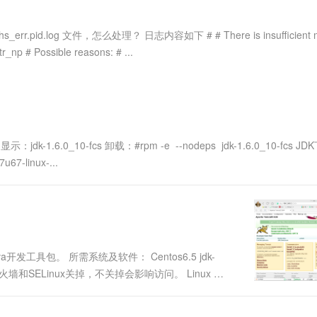
服务生态伙伴
视觉 Coding、空间感知、多模态思考等全面升级
1M上下文，专为长程任务能力而生
云工开物
企业应用
Works
Night Plan 支持 Qwen 3.8-Max
云原生大数据计算服务 MaxCompute
AI 办公
容器服务 Kub
NEW
Red Hat
30+ 款产品免费体验
Data Agent 驱动的一站式 Data+AI 开发治理平台
夜间 5 折，Qwen/Meoo/TokenPlan 客户专享
面向分析的企业级SaaS模式云数据仓库
AI智能应用
提供一站式管
科研合作
rr.pid.log 文件，怎么处理？ 日志内容如下 # # There is insufficient 
ERP
堂（旗舰版）
SUSE
r_np # Possible reasons: # ...
智能客服
AI 应用构建
大模型原生
CRM
防护产品
2个月
自动承接线索
建站小程序
Qoder
大模型服务平台百炼-应用模版
OA 办公系统
HOT
NEW
面向真实软件
个人版上线、团队版降价；千问3.8-Max首发发尝鲜
丰富多元化的应用模版和解决方案
力提升
财税管理
模板建站
万有无界
大模型服务平台百炼-智能体
400电话
定制建站
dk-1.6.0_10-fcs 卸载：#rpm -e --nodeps jdk-1.6.0_10-fcs J
的模型效果
灵活可视化地构建企业级 Agent
u67-linux-...
方案
广告营销
模板小程序
秒悟
人工智能平台 PAI
定制小程序
云端极速 AI 
新一代 AI 视频生成模型，深度适配广告营销等场景
AI Native 的算法工程平台，一站式完成建模、训练、推理服务部署
APP 开发
建站系统
ava开发工具包。 所需系统及软件： Centos6.5 jdk-
安装前最好把防火墙和SELinux关掉，不关掉会影响访问。 Linux 关
AI 应用
10分钟微调：让0.6B模型媲美235B模
多模态数据信
型
依托云原生高可用架构,实现Dify私有化部署
用1%尺寸在特定领域达到大模型90%以上效果