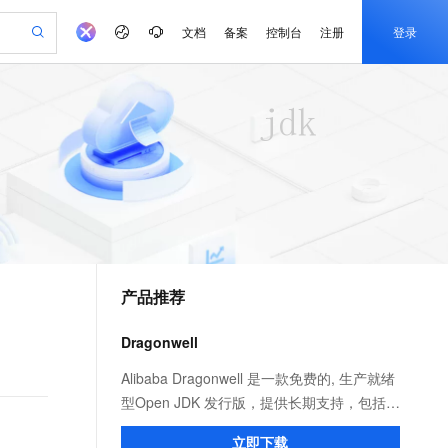
文档
备案
控制台
注册
登录
验
作计划
器
AI 活动
专业服务
服务伙伴合作计划
开发者社区
加入我们
产品动态
服务平台百炼
阿里云 OPC 创新助力计划
一站式生成采购清单，支持单品或批量购买
可编辑精美 PPT 文稿
S产品伙伴计划（繁花）
峰会
CS
造的大模型服务与应用开发平台
Agency Agents：拥有专属领域专家
AI 生产力先锋
Al MaaS 服务伙伴赋能合作
域名
博文
Careers
PolarDB Agentic Database
至高可申请百万元
 轻松生成专业的 PPT
开启高性价比 AI 编程新体验
弹性可伸缩的云计算服务
先锋实践拓展 AI 生产力的边界
发布
多领域专家智能体,一键组建 AI 虚拟交付团队
Token 补贴，五大权
计划
海大会
伙伴信用分合作计划
商标
问答
社会招聘
益加速 OPC 成功
帕鲁游戏服务器
SS
HappyHorse 打造一站式影视创作平台
飞天发布时刻
HOT
秒悟 Meoo CLI 支持一键部
划
备案
电子书
校园招聘
联机服务器，轻松开启游戏
视频创作，一键激活电商全链路生产力
稳定、安全、高性价比、高性能的云存储服务
所见，即是所愿
署项目至阿里云账号
可视化编排打通从文字构思到成片全链路闭环
更多支持
划
公司注册
镜像站
视频生成
语音识别与合成
 智能体与工作流应用
漫剧工坊：一站式动画创作平台
AI 实训营
Flink OSS 支持
合作伙伴培训与认证
产品推荐
划
上云迁移
站生成，高效打造优质广告素材
全接入的云上超级电脑
通过阿里云百炼高效搭建AI应用,助力高效开发
快速生产连贯的高质量长漫剧
从基础到进阶，Agent 创客手把手教你
AssumeRole 角色自定义
e-1.1-T2V
Qwen3-TTS-Flash
lScope
我要反馈
查询合作伙伴
畅细腻的高质量视频
离线语音合成大模型，多语言方言自适应，低延迟高稳定
n Alibaba Cloud ISV 合作
代维服务
建企业门户网站
10 分钟搭建微信、支付宝小程序
Dragonwell
百炼 Qwen3.7-Flash 系列模
创新加速
ope
登录合作伙伴管理后台
我要建议
站，无忧落地极速上线
以可视化方式快速构建移动和 PC 门户网站
国内短信简单易用，安全可靠，秒级触达，全球覆盖200+国家和地区。
高效部署网站，快速应用到小程序
型发布
e-1.1-I2V
Cosyvoice-V3-Flash
Alibaba Dragonwell 是一款免费的, 生产就绪
安全
畅自然，细节丰富
高表现力语音合成大模型，语音克隆听感自然
我要投诉
PolarDB
型Open JDK 发行版，提供长期支持，包括性
上云场景组合购
伴
Qoder CN V1.7.0 发布
漫剧创作，剧本、分镜、视频高效生成
100%兼容MySQL、PostgreSQL，兼容Oracle，支持集中和分布式
覆盖90%+业务场景，专享组合折扣价
能增强和安全修复。完全兼容 Java SE 标
2V
VPN
Fun-ASR
立即下载