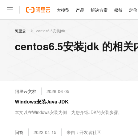
大模型
产品
解决方案
权益
定价
阿里云
centos6.5安装jdk
大模型
产品
解决方案
权益
定价
云市场
伙伴
服务
了解阿里云
精选产品
精选解决方案
普惠上云
产品定价
精选商城
成为销售伙伴
售前咨询
为什么选择阿里云
千问AI平台
centos6.5安装jdk 的相
了解云产品的定价详情
大模型服务平台百炼
睿译宝，AI翻译排版一
普惠上云 官方力荐
分销伙伴
在线服务
网站建设
什么是云计算
大
大模型服务与应用平台
上传文档即自动完成翻译和
云服务器38元/年起，超
咨询伙伴
多端小程序
技术领先
云上成本管理
售后服务
轻量应用服务器
GLM-5.2：长任务时代
官方推荐返现计划
大模型
精选产品
精选解决方案
Salesforce 国际版订阅
稳定可靠
管理和优化成本
推荐新用户得奖励，单订单
销售伙伴合作计划
自助服务
友盟天域
安全合规
人工智能与机器学习
AI
文本生成
云数据库 RDS
Hermes Agent，打造
云工开物
无影生态合作计划
在线服务
阿里云文档
2026-06-05
观测云
分析师报告
自主进化，持久记忆，越用
高校专属算力普惠，学生认
计算
互联网应用开发
Qwen3.8-Max
HOT
Salesforce On Alibaba C
工单服务
Windows安装Java JDK
智能体时代全能旗舰模型
Tuya 物联网平台阿里云
研究报告与白皮书
人工智能平台 PAI
快速拥有专属 OpenClaw
大模
Consulting Partner 合
大数据
容器
免费试用
短信专区
一站式AI开发、训练和推
本文以在Windows安装为例，为您介绍JDK的安装步骤。
蓝凌 OA
Qwen3.7-Plus
AI 大模型销售与服务生
现代化应用
存储
天池大赛
能看、能想、能动手的多模
云解析DNS
解决方案免费试用 新老
电子合同
最高领取价值200元试用
安全
问答
网络与CDN
2022-04-15
来自：开发者社区
AI 算法大赛
Qwen3-VL-Plus
畅捷通