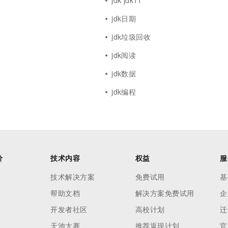
jdk jdk11
jdk日期
jdk垃圾回收
jdk阅读
jdk数据
jdk编程
价
技术内容
权益
服
技术解决方案
免费试用
基
帮助文档
解决方案免费试用
企
开发者社区
高校计划
迁
天池大赛
推荐返现计划
官