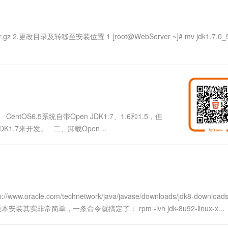
一个 AI 助手
超强辅助，Bol
即刻拥有 DeepSeek-R1 满血版
在企业官网、通讯软件中为客户提供 AI 客服
多种方案随心选，轻松解锁专属 DeepSeek
x64.tar.gz 2.更改目录及转移至安装位置 1 [root@WebServer ~]# mv jdk1.7.0_
n JDK1.7、1.6和1.5，但
DK1.7来开发。 二、卸载Open
K具体版本信息 # r...
oracle.com/technetwork/java/javase/downloads/jdk8-downloads
安装其实非常简单，一条命令就搞定了： rpm -ivh jdk-8u92-linux-x...