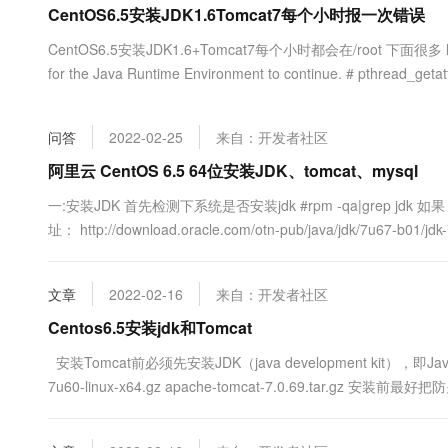
CentOS6.5安装JDK1.6Tomcat7每个小时报一次错误
大数据开发治理平台 Data
AI 产品 免费试用
网络
安全
云开发大赛
Tableau 订阅
1亿+ 大模型 tokens 和 
CentOS6.5安装JDK1.6+Tomcat7每个小时都会在/root 下面很多 hs_e
可观测
入门学习赛
中间件
AI空中课堂在线直播课
for the Java Runtime Environment to continue. # pthread_getatt
云防火墙
140+云产品 免费试用
大模型服务
上云与迁云
云原生的云上边界网络安全
产品新客免费试用，最长1
数据库
生态解决方案
千问AI平台-Token Plan
问答
2022-02-25
来自：开发者社区
企业出海
大模型ACA认证体验
大数据计算
助力企业全员 AI 认知与能
行业生态解决方案
阿里云 CentOS 6.5 64位安装JDK、tomcat、mysql
政企业务
媒体服务
千问AI平台-模型体验
开发者生态解决方案
一:安装JDK 首先检测下系统是否安装jdk #rpm -qa|grep jdk 如果 显示：j
在线体验全尺寸、多种模态
企业服务与云通信
址： http://download.oracle.com/otn-pub/java/jdk/7u67-b01/jdk-7
AI 开发和 AI 应用解决
Happy 系列大模型
域名与网站
文章
2022-02-16
来自：开发者社区
终端用户计算
Centos6.5安装jdk和Tomcat
Serverless
大模型解决方案
安装Tomcat前必须先安装JDK（java development kit），即J
7u60-linux-x64.gz apache-tomcat-7.0.69.tar.gz 
开发工具
快速部署 Dify，高效搭建 
闭iptable防火墙 http://zhaodongwei.blog...
迁移与运维管理