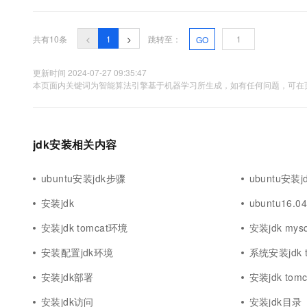
共有10条
<
1
>
跳转至：
GO
更新时间 2024-07-27 09:35:47
本页面内关键词为智能算法引擎基于机器学习所生成，如有任何问题，可在页
jdk安装相关内容
ubuntu安装jdk步骤
ubuntu安装jdk
安装jdk
ubuntu16.0
安装jdk tomcat环境
安装jdk mysq
安装配置jdk环境
系统安装jdk t
安装jdk部署
安装jdk tom
安装jdk访问
安装jdk目录