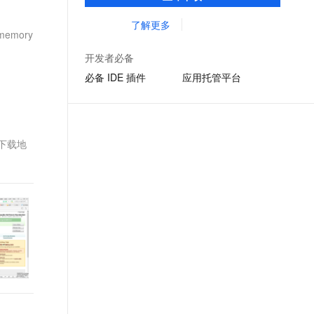
准，您可以在任何常用操作系统（包括
文戏情感细腻自然，动作戏激烈拳拳到肉，实现更强表演能力
支持中英文自由切换，具备更强的噪声鲁棒性
ernetes 版 ACK
云聚AI 严选权益
云安全中心 AI BAS 智能自动
SSL 证书
Linux、Windows 和 macOS）上开发 Java
了解更多
，一键激活高效办公新体验
理容器应用的 K8s 服务
精选AI产品，从模型到应用全链提效
化模拟渗透攻击产品发布
memory
应用程序。
堡垒机
AI 用量加速计划
DataWorks ChatBI 会话支持
开发者必备
应用
防火墙
、识别商机，让客服更高效、服务更出色。
新老同享，达量后返
上传临时文件分析
必备 IDE 插件
应用托管平台
千问办公
主机安全
NEW
的智能体编程平台
一站式AI生产力平台
AI 应用及服务市场
伶鹊
DK下载地
企业级人与Agent协作平台，接入和调度多个数字员工
智能客服平台，对话机器人、对话分析、智能外呼
AI 应用
大模型服务平台百炼 - 全妙
大模型
应用创作平台
多模态内容创作工具，已接入 DeepSeek
自然语言处理
数据标注
机器学习
息提取
与 AI 智能体进行实时音视频通话
从文本、图片、视频中提取结构化的属性信息
构建支持视频理解的 AI 音视频实时通话应用