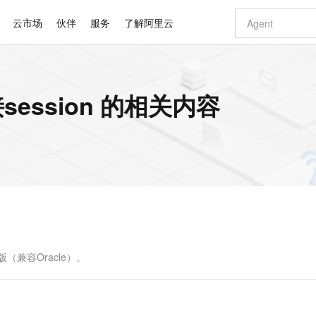
云市场
伙伴
服务
了解阿里云
AI 特惠
数据与 API
成为产品伙伴
企业增值服务
最佳实践
价格计算器
AI 场景体
基础软件
产品伙伴合
阿里云认证
市场活动
配置报价
大模型
session 的相关内容
自助选配和估算价格
新方式
睿译宝，AI翻译排版一步到位
智启 AI 普惠权益
产品生态集成认证中心
企业支持计划
云上春晚
域名与网站
千问官方 MaaS 平台，为开发者和 Agent 而生，新用户赠送 1 亿 + tokens 额度
Qwen Aud
AI Coding
阿里云Maa
2026 阿里云
云服务器 E
为企业打
数据集
Windows
大模型认证
模型
NEW
NEW
交付可用成果
值低价云产品抢先购
上传文档即自动完成翻译和格式还原
至高享 1亿+免费 tokens，加速 Al 应用落地
提供智能易用的域名与建站服务
智能编程，一键
安全可靠、
产品生态伙伴
专家技术服务
云上奥运之旅
弹性计算合作
阿里云中企出
手机三要素
宝塔 Linux
全部认证
价格优势
有专属领域专家
GLM-5.2：长任务时代开源旗舰模型
阿里云 OPC 创新助力计划
千问大模型
即刻拥有 DeepS
AI 电商营销
对象存储 O
大模型
产品生态伙伴工作台
企业增值服务台
云栖战略参考
云存储合作计
云栖大会
身份实名认证
CentOS
训练营
推动算力普惠，释放技术红利
最高返9万
多领域专家智能体,一键组建 AI 虚拟交付团队
快速构建应用程序和网站，即刻迈出上云第一步
至高百万元 Token 补贴，加速一人公司成长
多元化、高性能、安全可靠的大模型服务
真正可用的 1M 上下文,一次完成代码全链路开发
轻松解锁专属 Dee
从图文生成到
云上的中国
数据库合作计
活动全景
短信
Docker
图片和
站式影视创作平台
Hermes Agent，打造自进化智能体
Token Plan 模型订阅计划
数字证书管理服务（原SSL证书）
5 分钟轻松部署
AI 广告创作
无影云电脑
企业成长
NEW
信息公告
看见新力量
云网络合作计
OCR 文字识别
JAVA
证享300元代金券
可视化编排打通从文字构思到成片全链路闭环
全托管，含MySQL、PostgreSQL、SQL Server、MariaDB多引擎
自主进化，持久记忆，越用越聪明
Qwen3.8-Max 首发尝鲜，限时加量 10 倍，夜间低至2折
实现全站HTTPS，呈现可信的WEB访问
图文、视频一
随时随地安
Kimi-K3
HappyHors
NEW
魔搭 Mode
loud
服务实践
官网公告
Kimi 最新旗舰模型，长程编程与推理利器
让文字生成流
金融模力时刻
Salesforce O
版
发票查验
全能环境
Claude Code + GStack 打造工程团队
千问办公，限时限量积分加倍
Qoder
低代码高效构
AI 建站
短信服务
型
NEW
作计划
计划
创新中心
魔搭 ModelSc
健康状态
理服务
让AI从“聊天伙伴”进化为能干活的“数字员工”
安装技能 GStack，拥有专属 AI 工程团队
你的AI工作搭子，覆盖日常办公高频场景
面向真实软件的智能体编程平台
0 代码专业建
L版（兼容Oracle）。
客户案例
天气预报查询
操作系统
Deepseek-v4-pro
HappyHors
态合作计划
态智能体模型
旗舰 MoE 大模型，百万上下文与顶尖推理能力
图生视频，流
同享
万小智 AI 建站低至 15元/月
Qoder CN
AI 短剧/漫剧
云原生数据库 
快递物流查询
WordPress
成为服务伙
高校合作
点，立即开启云上创新
覆盖公网/内网、递归/权威、移动APP等全场景解析服务
送.CN域名，送备案服务码
基于千问大模型等，支持代码智能生成、研发智能问答
AI助力短剧
GLM-5.2
Wan2.7-T
Ubuntu