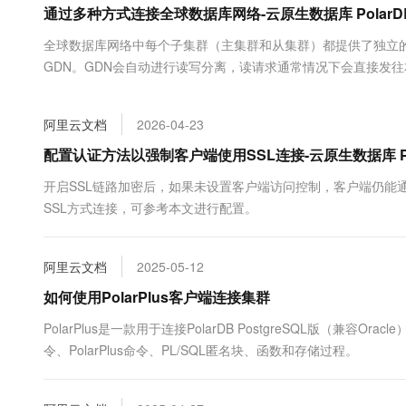
通过多种方式连接全球数据库网络-云原生数据库 PolarD
大数据开发治理平台 Data
AI 产品 免费试用
网络
安全
云开发大赛
Tableau 订阅
1亿+ 大模型 tokens 和 
全球数据库网络中每个子集群（主集群和从集群）都提供了独立
可观测
入门学习赛
中间件
AI空中课堂在线直播课
GDN。GDN会自动进行读写分离，读请求通常情况下会直接发
云防火墙
140+云产品 免费试用
大模型服务
上云与迁云
云原生的云上边界网络安全
产品新客免费试用，最长1
数据库
生态解决方案
千问AI平台-Token Plan
阿里云文档
2026-04-23
企业出海
大模型ACA认证体验
大数据计算
助力企业全员 AI 认知与能
行业生态解决方案
配置认证方法以强制客户端使用SSL连接-云原生数据库 Po
政企业务
媒体服务
千问AI平台-模型体验
开发者生态解决方案
开启SSL链路加密后，如果未设置客户端访问控制，客户端仍能通过参
在线体验全尺寸、多种模态
企业服务与云通信
SSL方式连接，可参考本文进行配置。
AI 开发和 AI 应用解决
Happy 系列大模型
域名与网站
阿里云文档
2025-05-12
终端用户计算
如何使用PolarPlus客户端连接集群
Serverless
大模型解决方案
PolarPlus是一款用于连接PolarDB PostgreSQL版（兼
令、PolarPlus命令、PL/SQL匿名块、函数和存储过程。
开发工具
快速部署 Dify，高效搭建 
迁移与运维管理