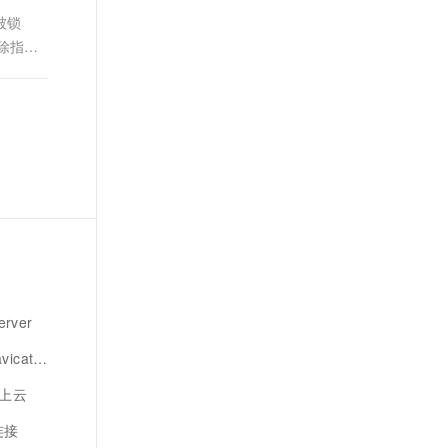
被锁
杀除指定
rver
at连接
键上云
连接