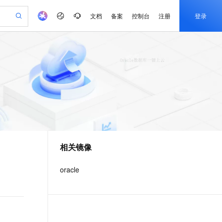
文档
备案
控制台
注册
登录
验
作计划
器
AI 活动
专业服务
服务伙伴合作计划
开发者社区
加入我们
产品动态
服务平台百炼
阿里云 OPC 创新助力计划
一站式生成采购清单，支持单品或批量购买
io：打造专属 AI 语音助手
S产品伙伴计划（繁花）
峰会
CS
造的大模型服务与应用开发平台
一句话生成原生可编辑精美 PPT 文稿
AI 生产力先锋
Al MaaS 服务伙伴赋能合作
域名
博文
Careers
至高可申请百万元
Qwen3.8-Max 模型上线
开启高性价比 AI 编程新体验
弹性可伸缩的云计算服务
Qwen-Audio-3.0-Realtime 端到端实时语音角色扮演
输入一句话想法, 轻松生成专业的 PPT
先锋实践拓展 AI 生产力的边界
Token 补贴，五大权
计划
海大会
伙伴信用分合作计划
商标
问答
社会招聘
益加速 OPC 成功
eek-V4-Pro
SS
一键部署幻兽帕鲁游戏服务器
飞天发布时刻
HOT
Open Search 向量检索版支
划
备案
电子书
校园招聘
pSeek-V4-Pro
视频创作，一键激活电商全链路生产力
稳定、安全、高性价比、高性能的云存储服务
一键购买专属联机服务器，轻松开启游戏
所见，即是所愿
持视频检索 Pipeline 功能
更多支持
划
公司注册
镜像站
视频生成
语音识别与合成
专属 QwenPaw
漫剧工坊：一站式动画创作平台
AI 实训营
HOT
应用身份服务 (IDaaS)
合作伙伴培训与认证
相关镜像
划
上云迁移
站生成，高效打造优质广告素材
全接入的云上超级电脑
从聊天伙伴进化为能主动干活的本地数字员工
快速生产连贯的高质量长漫剧
从基础到进阶，Agent 创客手把手教你
OpenClaw 管理能力上线
e-1.1-T2V
Qwen3-TTS-Flash
lScope
我要反馈
查询合作伙伴
畅细腻的高质量视频
离线语音合成大模型，多语言方言自适应，低延迟高稳定
n Alibaba Cloud ISV 合作
代维服务
建企业门户网站
10 分钟搭建微信、支付宝小程序
oracle
MaxCompute MaxFrame 提
创新加速
ope
登录合作伙伴管理后台
我要建议
站，无忧落地极速上线
以可视化方式快速构建移动和 PC 门户网站
国内短信简单易用，安全可靠，秒级触达，全球覆盖200+国家和地区。
高效部署网站，快速应用到小程序
供自动弹性内存功能
e-1.1-I2V
Cosyvoice-V3-Flash
安全
畅自然，细节丰富
高表现力语音合成大模型，语音克隆听感自然
我要投诉
PolarDB
上云场景组合购
Milvus 弹性伸缩功能新增节
伴
漫剧创作，剧本、分镜、视频高效生成
100%兼容MySQL、PostgreSQL，兼容Oracle，支持集中和分布式
覆盖90%+业务场景，专享组合折扣价
点支持范围
2V
VPN
Fun-ASR