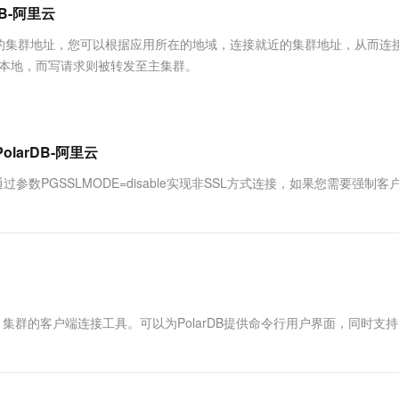
服务生态伙伴
视觉 Coding、空间感知、多模态思考等全面升级
1M上下文，专为长程任务能力而生
云工开物
B-阿里云
企业应用
Works
Night Plan 支持 Qwen 3.8-Max
云原生大数据计算服务 MaxCompute
AI 办公
容器服务 Kub
NEW
Red Hat
30+ 款产品免费体验
Data Agent 驱动的一站式 Data+AI 开发治理平台
夜间 5 折，Qwen/Meoo/TokenPlan 客户专享
面向分析的企业级SaaS模式云数据仓库
AI智能应用
提供一站式管
科研合作
的集群地址，您可以根据应用所在的地域，连接就近的集群地址，从而连
ERP
堂（旗舰版）
SUSE
往本地，而写请求则被转发至主集群。
智能客服
AI 应用构建
大模型原生
CRM
防护产品
2个月
自动承接线索
建站小程序
Qoder
大模型服务平台百炼-应用模版
OA 办公系统
HOT
NEW
面向真实软件
个人版上线、团队版降价；千问3.8-Max首发发尝鲜
丰富多元化的应用模版和解决方案
力提升
财税管理
模板建站
larDB-阿里云
万有无界
大模型服务平台百炼-智能体
400电话
定制建站
数PGSSLMODE=disable实现非SSL方式连接，如果您需要强制客
的模型效果
灵活可视化地构建企业级 Agent
方案
广告营销
模板小程序
秒悟
人工智能平台 PAI
定制小程序
云端极速 AI 
新一代 AI 视频生成模型，深度适配广告营销等场景
AI Native 的算法工程平台，一站式完成建模、训练、推理服务部署
APP 开发
建站系统
容Oracle）集群的客户端连接工具。可以为PolarDB提供命令行用户界面，同时支持
AI 应用
10分钟微调：让0.6B模型媲美235B模
多模态数据信
型
依托云原生高可用架构,实现Dify私有化部署
用1%尺寸在特定领域达到大模型90%以上效果