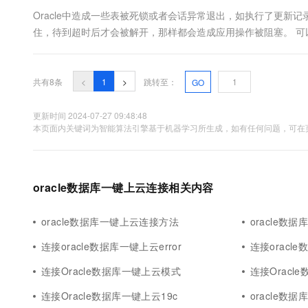
Oracle中造成一些表被死锁或者会话异常退出，如执行了更新记录操
住，待到超时后才会被解开，那样都会造成应用操作被阻塞。 可以以
的会话。 用下面的语句查询被锁的对象，可以带上更多约束条件，如
共有8条
<
1
>
跳转至：
GO
更新时间 2024-07-27 09:48:48
本页面内关键词为智能算法引擎基于机器学习所生成，如有任何问题，可在页
oracle数据库一键上云连接相关内容
oracle数据库一键上云连接方法
oracle数
连接oracle数据库一键上云error
连接oracl
连接Oracle数据库一键上云模式
连接Oracl
连接Oracle数据库一键上云19c
oracle数