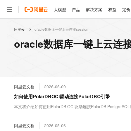
大模型
产品
解决方案
权益
定价
阿里云
oracle数据库一键上云连接session
大模型
产品
解决方案
权益
定价
云市场
伙伴
服务
了解阿里云
精选产品
精选解决方案
普惠上云
产品定价
精选商城
成为销售伙伴
售前咨询
为什么选择阿里云
千问AI平台
oracle数据库一键上云连接
了解云产品的定价详情
大模型服务平台百炼
千问办公，解锁你的工作
普惠上云 官方力荐
分销伙伴
在线服务
网站建设
什么是云计算
大
大模型服务与应用平台
企业级Agent产品，直接
云服务器38元/年起，超
咨询伙伴
多端小程序
技术领先
云上成本管理
售后服务
轻量应用服务器
Agency Agents：拥
官方推荐返现计划
大模型
精选产品
精选解决方案
Salesforce 国际版订阅
稳定可靠
管理和优化成本
推荐新用户得奖励，单订单
销售伙伴合作计划
自助服务
友盟天域
安全合规
人工智能与机器学习
AI
文本生成
云数据库 RDS
HappyHorse 打造一
云工开物
无影生态合作计划
在线服务
阿里云文档
2026-06-09
观测云
分析师报告
高校专属算力普惠，学生认
计算
互联网应用开发
Qwen3.8-Max
HOT
Salesforce On Alibaba C
工单服务
如何使用PolarDBOCI驱动连接PolarDBO引擎
智能体时代全能旗舰模型
Tuya 物联网平台阿里云
研究报告与白皮书
人工智能平台 PAI
快速拥有专属 OpenClaw
大模
Consulting Partner 合
大数据
容器
免费试用
短信专区
一站式AI开发、训练和推
本文将介绍如何使用PolarDB OCI驱动连接PolarDB PostgreSQ
蓝凌 OA
Qwen3.7-Plus
AI 大模型销售与服务生
现代化应用
存储
天池大赛
能看、能想、能动手的多模
云解析DNS
解决方案免费试用 新老
电子合同
最高领取价值200元试用
安全
阿里云文档
网络与CDN
2026-05-06
AI 算法大赛
Qwen3-VL-Plus
畅捷通