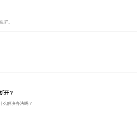
一个 AI 助手
超强辅助，Bol
即刻拥有 DeepSeek-R1 满血版
在企业官网、通讯软件中为客户提供 AI 客服
多种方案随心选，轻松解锁专属 DeepSeek
）集群。
动断开？
？有什么解决办法吗？