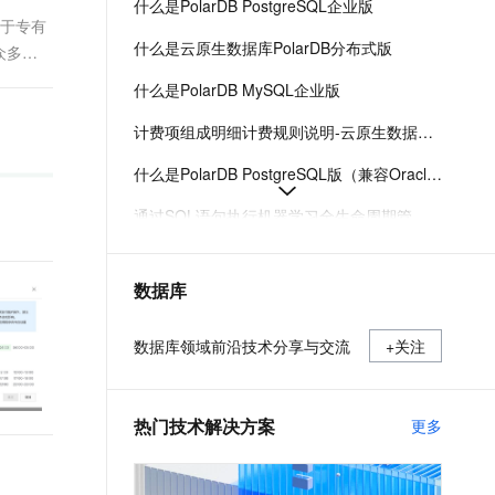
什么是PolarDB PostgreSQL企业版
t.diy 一步搞定创意建站
构建大模型应用的安全防护体系
基于专有
通过自然语言交互简化开发流程,全栈开发支持
通过阿里云安全产品对 AI 应用进行安全防护
什么是云原生数据库PolarDB分布式版
众多云
什么是PolarDB MySQL企业版
计费项组成明细计费规则说明-云原生数据库 PolarDB-阿里云
什么是PolarDB PostgreSQL版（兼容Oracle）
通过SQL语句执行机器学习全生命周期管理-PolarDB for AI-云原生数据库 PolarDB-阿里云
API概览-云原生数据库 PolarDB-阿里云
数据库
一体化实时事务处理数据分析-列存索引（IMCI）-云原生数据库 PolarDB-阿里云
什么是PolarDBMySQL标准版
数据库领域前沿技术分享与交流
+关注
热门技术解决方案
更多