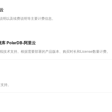
服务生态伙伴
视觉 Coding、空间感知、多模态思考等全面升级
1M上下文，专为长程任务能力而生
云工开物
企业应用
Works
Night Plan 支持 Qwen 3.8-Max
云原生大数据计算服务 MaxCompute
AI 办公
容器服务 Kub
NEW
Red Hat
里云
30+ 款产品免费体验
Data Agent 驱动的一站式 Data+AI 开发治理平台
夜间 5 折，Qwen/Meoo/TokenPlan 客户专享
面向分析的企业级SaaS模式云数据仓库
AI智能应用
提供一站式管
科研合作
ERP
堂（旗舰版）
SUSE
到期说明以及续费说明等主要计费信息。
智能客服
AI 应用构建
大模型原生
CRM
防护产品
2个月
自动承接线索
建站小程序
Qoder
大模型服务平台百炼-应用模版
OA 办公系统
HOT
NEW
面向真实软件
个人版上线、团队版降价；千问3.8-Max首发发尝鲜
丰富多元化的应用模版和解决方案
力提升
财税管理
模板建站
库 PolarDB-阿里云
万有无界
大模型服务平台百炼-智能体
400电话
定制建站
量版在线技术支持。根据需要部署的产品版本、购买时长和License数量计费。
的模型效果
灵活可视化地构建企业级 Agent
方案
广告营销
模板小程序
秒悟
人工智能平台 PAI
定制小程序
云端极速 AI 
新一代 AI 视频生成模型，深度适配广告营销等场景
AI Native 的算法工程平台，一站式完成建模、训练、推理服务部署
APP 开发
术支持。
建站系统
AI 应用
10分钟微调：让0.6B模型媲美235B模
多模态数据信
型
依托云原生高可用架构,实现Dify私有化部署
用1%尺寸在特定领域达到大模型90%以上效果