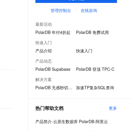
PostgreSQL 。 计算能力最高可扩展至1000
文戏情感细腻自然，动作戏激烈拳拳到肉，实现更强表演能力
支持中英文自由切换，具备更强的噪声鲁棒性
ernetes 版 ACK
云聚AI 严选权益
AI 原生数据库服务发布
SSL 证书
核以上，存储容量最高可达 100T。
管理控制台
在线咨询
，一键激活高效办公新体验
理容器应用的 K8s 服务
精选AI产品，从模型到应用全链提效
Agent 数据网关
堡垒机
AI 用量加速计划
云原生数据库 PolarDB
最新活动
应用
防火墙
、识别商机，让客服更高效、服务更出色。
新老同享，达量后返
Agentic Database 发布
PolarDB 年付4折起
PolarDB 免费试用
千问办公
主机安全
NEW
快速入门
的智能体编程平台
一站式AI生产力平台
产品介绍
快速入门
AI 应用及服务市场
伶鹊
产品动态
企业级人与Agent协作平台，接入和调度多个数字员工
智能客服平台，对话机器人、对话分析、智能外呼
AI 应用
PolarDB Supabase
PolarDB 登顶 TPC-C
大模型服务平台百炼 - 全妙
大模型
解决方案
应用创作平台
多模态内容创作工具，已接入 DeepSeek
PolarDB 无感秒切技术
加速TP复杂SQL查询
自然语言处理
数据标注
热门帮助文档
更多
机器学习
息提取
与 AI 智能体进行实时音视频通话
产品简介-云原生数据库 PolarDB-阿里云
从文本、图片、视频中提取结构化的属性信息
构建支持视频理解的 AI 音视频实时通话应用