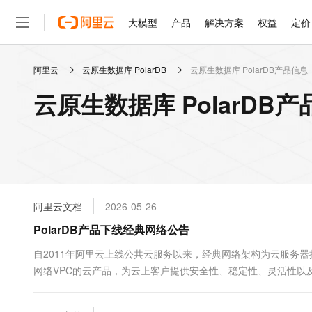
大模型
产品
解决方案
权益
定价
阿里云
云原生数据库 PolarDB
云原生数据库 PolarDB产品信息
大模型
产品
解决方案
权益
定价
云市场
伙伴
服务
了解阿里云
精选产品
精选解决方案
普惠上云
产品定价
精选商城
成为销售伙伴
售前咨询
为什么选择阿里云
千问AI平台
云原生数据库 PolarDB
了解云产品的定价详情
大模型服务平台百炼
千问办公，解锁你的工作
普惠上云 官方力荐
分销伙伴
在线服务
网站建设
什么是云计算
大
大模型服务与应用平台
企业级Agent产品，直接
云服务器38元/年起，超
咨询伙伴
多端小程序
技术领先
云上成本管理
售后服务
轻量应用服务器
Agency Agents：拥
官方推荐返现计划
大模型
精选产品
精选解决方案
Salesforce 国际版订阅
稳定可靠
管理和优化成本
推荐新用户得奖励，单订单
销售伙伴合作计划
自助服务
友盟天域
安全合规
人工智能与机器学习
AI
文本生成
云数据库 RDS
HappyHorse 打造一
云工开物
无影生态合作计划
在线服务
阿里云文档
2026-05-26
观测云
分析师报告
高校专属算力普惠，学生认
计算
互联网应用开发
Qwen3.8-Max
HOT
Salesforce On Alibaba C
工单服务
PolarDB产品下线经典网络公告
智能体时代全能旗舰模型
Tuya 物联网平台阿里云
研究报告与白皮书
人工智能平台 PAI
快速拥有专属 OpenClaw
大模
Consulting Partner 合
大数据
容器
免费试用
短信专区
一站式AI开发、训练和推
自2011年阿里云上线公共云服务以来，经典网络架构为云服务器
蓝凌 OA
Qwen3.7-Plus
AI 大模型销售与服务生
现代化应用
网络VPC的云产品，为云上客户提供安全性、稳定性、灵活性以
存储
天池大赛
能看、能想、能动手的多模
云解析DNS
解决方案免费试用 新老
电子合同
上用户的默认选择。基于此，PolarDB决定正式启动基于经典网络
最高领取价值200元试用
安全
网络与CDN
AI 算法大赛
Qwen3-VL-Plus
畅捷通