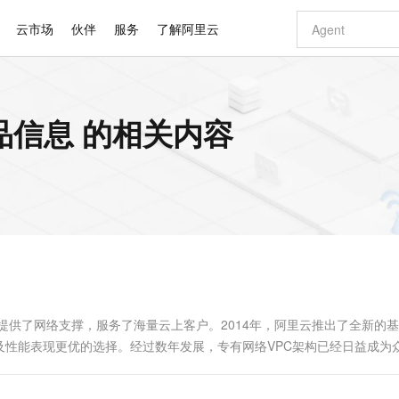
云市场
伙伴
服务
了解阿里云
AI 特惠
数据与 API
成为产品伙伴
企业增值服务
最佳实践
价格计算器
AI 场景体
基础软件
产品伙伴合
阿里云认证
市场活动
配置报价
大模型
产品信息 的相关内容
自助选配和估算价格
新方式
睿译宝，AI翻译排版一步到位
智启 AI 普惠权益
产品生态集成认证中心
企业支持计划
云上春晚
域名与网站
千问官方 MaaS 平台，为开发者和 Agent 而生，新用户赠送 1 亿 + tokens 额度
AI Coding
阿里云Maa
2026 阿里云
云服务器 E
为企业打
数据集
Windows
大模型认证
模型
NEW
交付可用成果
值低价云产品抢先购
上传文档即自动完成翻译和格式还原
至高享 1亿+免费 tokens，加速 Al 应用落地
提供智能易用的域名与建站服务
智能编程，一键
安全可靠、
产品生态伙伴
专家技术服务
云上奥运之旅
弹性计算合作
阿里云中企出
手机三要素
宝塔 Linux
全部认证
价格优势
有专属领域专家
GLM-5.2：长任务时代开源旗舰模型
阿里云 OPC 创新助力计划
千问大模型
即刻拥有 DeepS
AI 电商营销
对象存储 O
大模型
产品生态伙伴工作台
企业增值服务台
云栖战略参考
云存储合作计
云栖大会
身份实名认证
CentOS
训练营
推动算力普惠，释放技术红利
最高返9万
多领域专家智能体,一键组建 AI 虚拟交付团队
快速构建应用程序和网站，即刻迈出上云第一步
至高百万元 Token 补贴，加速一人公司成长
多元化、高性能、安全可靠的大模型服务
真正可用的 1M 上下文,一次完成代码全链路开发
轻松解锁专属 Dee
从图文生成到
云上的中国
数据库合作计
活动全景
短信
Docker
图片和
站式影视创作平台
Hermes Agent，打造自进化智能体
Token Plan 模型订阅计划
数字证书管理服务（原SSL证书）
5 分钟轻松部署
AI 广告创作
无影云电脑
企业成长
NEW
信息公告
看见新力量
云网络合作计
OCR 文字识别
JAVA
证享300元代金券
可视化编排打通从文字构思到成片全链路闭环
全托管，含MySQL、PostgreSQL、SQL Server、MariaDB多引擎
自主进化，持久记忆，越用越聪明
Qwen3.8-Max 首发尝鲜，限时加量 10 倍，夜间低至2折
实现全站HTTPS，呈现可信的WEB访问
图文、视频一
随时随地安
Kimi-K3
HappyHors
NEW
魔搭 Mode
loud
服务实践
官网公告
Kimi 最新旗舰模型，长程编程与推理利器
让文字生成流
金融模力时刻
Salesforce O
版
发票查验
全能环境
Claude Code + GStack 打造工程团队
千问办公，限时限量积分加倍
Qoder
低代码高效构
AI 建站
短信服务
型
NEW
作计划
计划
创新中心
魔搭 ModelSc
健康状态
理服务
让AI从“聊天伙伴”进化为能干活的“数字员工”
安装技能 GStack，拥有专属 AI 工程团队
你的AI工作搭子，覆盖日常办公高频场景
面向真实软件的智能体编程平台
0 代码专业建
提供了网络支撑，服务了海量云上客户。2014年，阿里云推出了全新的
客户案例
天气预报查询
操作系统
Deepseek-v4-pro
HappyHors
态合作计划
及性能表现更优的选择。经过数年发展，专有网络VPC架构已经日益成为
态智能体模型
旗舰 MoE 大模型，百万上下文与顶尖推理能力
图生视频，流
同享
万小智 AI 建站低至 15元/月
Qoder CN
AI 短剧/漫剧
云原生数据库 
快递物流查询
WordPress
成为服务伙
架构的PolarDB集群的下线工作。
高校合作
点，立即开启云上创新
覆盖公网/内网、递归/权威、移动APP等全场景解析服务
送.CN域名，送备案服务码
基于千问大模型等，支持代码智能生成、研发智能问答
AI助力短剧
GLM-5.2
Wan2.7-T
Ubuntu