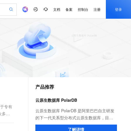
文档
备案
控制台
注册
登录
验
作计划
器
AI 活动
专业服务
服务伙伴合作计划
开发者社区
加入我们
产品动态
服务平台百炼
阿里云 OPC 创新助力计划
一站式生成采购清单，支持单品或批量购买
S产品伙伴计划（繁花）
峰会
CS
造的大模型服务与应用开发平台
Qwen Audio：打造专属 AI 语音助手
一句话生成原生可编辑精美 PPT 文稿
AI 生产力先锋
Al MaaS 服务伙伴赋能合作
域名
博文
Careers
NEW
至高可申请百万元
Qwen3.8-Max 模型上线
开启高性价比 AI 编程新体验
弹性可伸缩的云计算服务
Qwen-Audio-3.0-Realtime 端到端实时语音角色扮演
输入一句话想法, 轻松生成专业的 PPT
先锋实践拓展 AI 生产力的边界
Token 补贴，五大权
计划
海大会
伙伴信用分合作计划
商标
问答
社会招聘
益加速 OPC 成功
eek-V4-Pro
SS
一键部署幻兽帕鲁游戏服务器
飞天发布时刻
HOT
Open Search 向量检索版支
划
备案
电子书
校园招聘
pSeek-V4-Pro
视频创作，一键激活电商全链路生产力
稳定、安全、高性价比、高性能的云存储服务
一键购买专属联机服务器，轻松开启游戏
所见，即是所愿
持视频检索 Pipeline 功能
更多支持
划
公司注册
镜像站
视频生成
语音识别与合成
专属 QwenPaw
漫剧工坊：一站式动画创作平台
AI 实训营
HOT
应用身份服务 (IDaaS)
合作伙伴培训与认证
产品推荐
划
上云迁移
站生成，高效打造优质广告素材
全接入的云上超级电脑
从聊天伙伴进化为能主动干活的本地数字员工
快速生产连贯的高质量长漫剧
从基础到进阶，Agent 创客手把手教你
OpenClaw 管理能力上线
e-1.1-T2V
Qwen3-TTS-Flash
lScope
我要反馈
查询合作伙伴
畅细腻的高质量视频
离线语音合成大模型，多语言方言自适应，低延迟高稳定
n Alibaba Cloud ISV 合作
代维服务
建企业门户网站
10 分钟搭建微信、支付宝小程序
云原生数据库 PolarDB
MaxCompute MaxFrame 提
创新加速
ope
登录合作伙伴管理后台
我要建议
站，无忧落地极速上线
以可视化方式快速构建移动和 PC 门户网站
国内短信简单易用，安全可靠，秒级触达，全球覆盖200+国家和地区。
高效部署网站，快速应用到小程序
供自动弹性内存功能
基于专有
e-1.1-I2V
Cosyvoice-V3-Flash
云原生数据库 PolarDB 是阿里巴巴自主研发
众多云
安全
畅自然，细节丰富
高表现力语音合成大模型，语音克隆听感自然
我要投诉
PolarDB
的下一代关系型分布式云原生数据库，目前
上云场景组合购
Milvus 弹性伸缩功能新增节
伴
漫剧创作，剧本、分镜、视频高效生成
100%兼容MySQL、PostgreSQL，兼容Oracle，支持集中和分布式
覆盖90%+业务场景，专享组合折扣价
点支持范围
兼容三种数据库引擎： MySQL、Oracle、
2V
VPN
Fun-ASR
了解详情