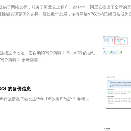
一个 AI 助手
超强辅助，Bol
提供了网络支撑，服务了海量云上客户。2014年，阿里云推出了全新的
即刻拥有 DeepSeek-R1 满血版
在企业官网、通讯软件中为客户提供 AI 客服
及性能表现更优的选择。经过数年发展，专有网络VPC架构已经日益成为
多种方案随心选，轻松解锁专属 DeepSeek
架构的PolarDB集群的下线工作。
连接这个地址，它自动读写分离啊？ PolarDB 的自动
分离啊？ 参考回答：...
reSQL的备份信息
arDB什么情况下会发生PolarDB数据库维护？ 参考回