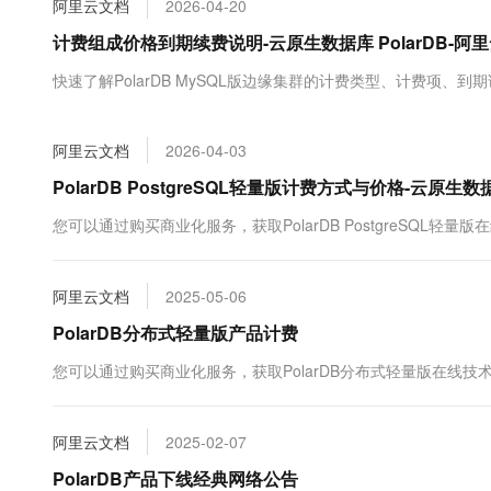
阿里云文档
2026-04-20
大数据开发治理平台 Data
AI 产品 免费试用
网络
安全
云开发大赛
Tableau 订阅
计费组成价格到期续费说明-云原生数据库 PolarDB-阿
1亿+ 大模型 tokens 和 
可观测
入门学习赛
中间件
AI空中课堂在线直播课
快速了解PolarDB MySQL版边缘集群的计费类型、计费项、
云防火墙
140+云产品 免费试用
大模型服务
上云与迁云
云原生的云上边界网络安全
产品新客免费试用，最长1
数据库
生态解决方案
千问AI平台-Token Plan
阿里云文档
2026-04-03
企业出海
大模型ACA认证体验
大数据计算
助力企业全员 AI 认知与能
行业生态解决方案
PolarDB PostgreSQL轻量版计费方式与价格-云原生数据
政企业务
媒体服务
千问AI平台-模型体验
开发者生态解决方案
您可以通过购买商业化服务，获取PolarDB PostgreSQL轻
在线体验全尺寸、多种模态
企业服务与云通信
AI 开发和 AI 应用解决
Happy 系列大模型
域名与网站
阿里云文档
2025-05-06
PolarDB分布式轻量版产品计费
终端用户计算
您可以通过购买商业化服务，获取PolarDB分布式轻量版在线技
Serverless
大模型解决方案
开发工具
快速部署 Dify，高效搭建 
阿里云文档
2025-02-07
迁移与运维管理
PolarDB产品下线经典网络公告