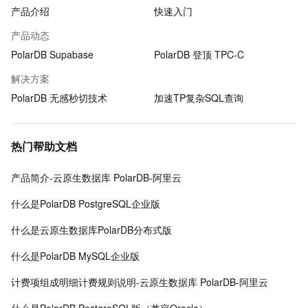
产品介绍
快速入门
产品动态
PolarDB Supabase
PolarDB 登顶 TPC-C
解决方案
PolarDB 无感秒切技术
加速TP复杂SQL查询
热门帮助文档
产品简介-云原生数据库 PolarDB-阿里云
什么是PolarDB PostgreSQL企业版
什么是云原生数据库PolarDB分布式版
什么是PolarDB MySQL企业版
计费项组成明细计费规则说明-云原生数据库 PolarDB-阿里云