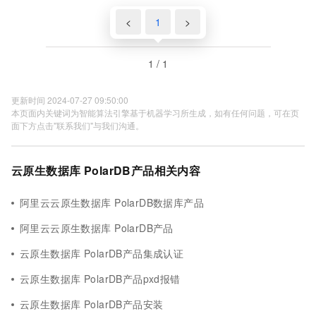
<
1
>
1 / 1
更新时间 2024-07-27 09:50:00
本页面内关键词为智能算法引擎基于机器学习所生成，如有任何问题，可在页
面下方点击"联系我们"与我们沟通。
云原生数据库 PolarDB产品相关内容
阿里云云原生数据库 PolarDB数据库产品
阿里云云原生数据库 PolarDB产品
云原生数据库 PolarDB产品集成认证
云原生数据库 PolarDB产品pxd报错
云原生数据库 PolarDB产品安装