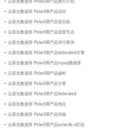
云原生数据库 PolarDB产品执行计划
云原生数据库 PolarDB产品访问
云原生数据库 PolarDB产品宿主机
云原生数据库 PolarDB产品设置节点
云原生数据库 PolarDB产品并行查询
云原生数据库 PolarDB产品federated引擎
云原生数据库 PolarDB产品mysql数据库
云原生数据库 PolarDB产品超时
云原生数据库 PolarDB产品引擎
云原生数据库 PolarDB产品federated
云原生数据库 PolarDB产品地址
云原生数据库 PolarDB产品性能
云原生数据库 PolarDB产品polardb-x区别