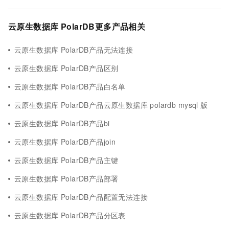
云原生数据库 PolarDB更多产品相关
云原生数据库 PolarDB产品无法连接
云原生数据库 PolarDB产品区别
云原生数据库 PolarDB产品白名单
云原生数据库 PolarDB产品云原生数据库 polardb mysql 版
云原生数据库 PolarDB产品bi
云原生数据库 PolarDB产品join
云原生数据库 PolarDB产品主键
云原生数据库 PolarDB产品部署
云原生数据库 PolarDB产品配置无法连接
云原生数据库 PolarDB产品分区表