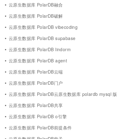
云原生数据库 PolarDB融合
云原生数据库 PolarDB破解
云原生数据库 PolarDB vibecoding
云原生数据库 PolarDB supabase
云原生数据库 PolarDB lindorm
云原生数据库 PolarDB agent
云原生数据库 PolarDB云端
云原生数据库 PolarDB门户
云原生数据库 PolarDB云原生数据库 polardb mysql 版
云原生数据库 PolarDB共享
云原生数据库 PolarDB o引擎
云原生数据库 PolarDB前提条件
云原生数据库 PolarDB电子