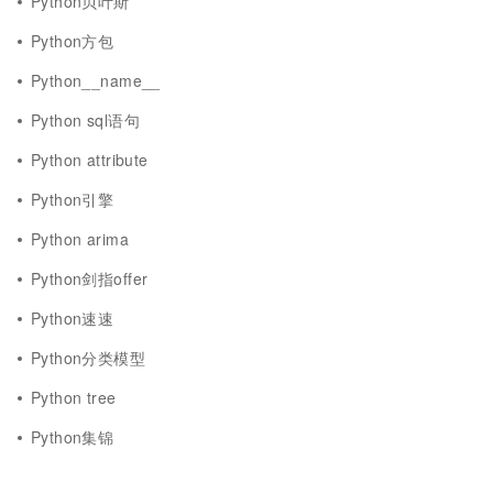
Python贝叶斯
Python方包
Python__name__
Python sql语句
Python attribute
Python引擎
Python arima
Python剑指offer
Python速速
Python分类模型
Python tree
Python集锦