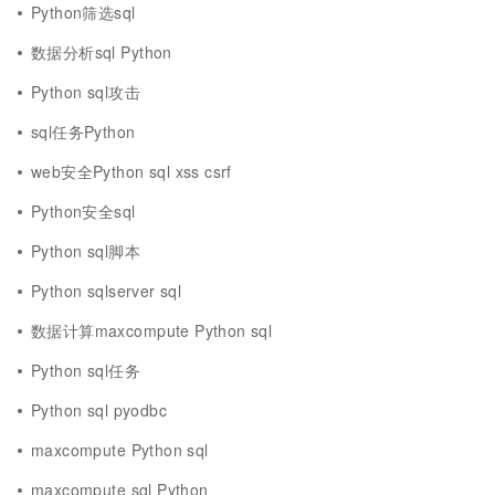
Python筛选sql
数据分析sql Python
Python sql攻击
sql任务Python
web安全Python sql xss csrf
Python安全sql
Python sql脚本
Python sqlserver sql
数据计算maxcompute Python sql
Python sql任务
Python sql pyodbc
maxcompute Python sql
maxcompute sql Python