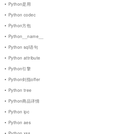
Python是用
Python codec
Python方包
Python__name__
Python sql语句
Python attribute
Python引擎
Python剑指offer
Python tree
Python商品详情
Python ipc
Python aes
Python xss