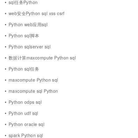
sql任务Python
web安全Python sql xss csrf
Python web应用sql
Python sql脚本
Python sqlserver sql
数据计算maxcompute Python sql
Python sql任务
maxcompute Python sql
maxcompute sql Python
Python odps sql
Python udf sql
Python oracle sql
spark Python sql