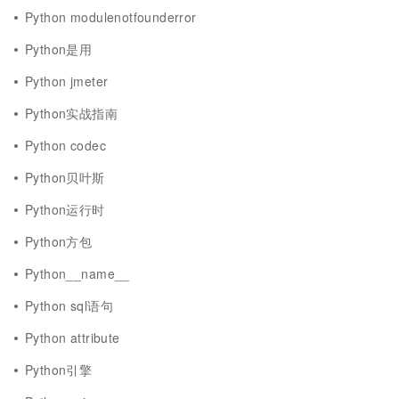
Python modulenotfounderror
Python是用
Python jmeter
Python实战指南
Python codec
Python贝叶斯
Python运行时
Python方包
Python__name__
Python sql语句
Python attribute
Python引擎