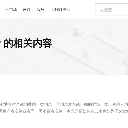
云市场
伙伴
服务
了解阿里云
AI 特惠
数据与 API
成为产品伙伴
企业增值服务
最佳实践
价格计算器
AI 场景体
基础软件
产品伙伴合
阿里云认证
市场活动
配置报价
大模型
 的相关内容
自助选配和估算价格
新方式
睿译宝，AI翻译排版一步到位
智启 AI 普惠权益
产品生态集成认证中心
企业支持计划
云上春晚
域名与网站
千问官方 MaaS 平台，为开发者和 Agent 而生，新用户赠送 1 亿 + tokens 额度
Qwen Aud
AI Coding
阿里云Maa
2026 阿里云
云服务器 E
为企业打
数据集
Windows
大模型认证
模型
NEW
NEW
交付可用成果
值低价云产品抢先购
上传文档即自动完成翻译和格式还原
至高享 1亿+免费 tokens，加速 Al 应用落地
提供智能易用的域名与建站服务
智能编程，一键
安全可靠、
产品生态伙伴
专家技术服务
云上奥运之旅
弹性计算合作
阿里云中企出
手机三要素
宝塔 Linux
全部认证
价格优势
有专属领域专家
GLM-5.2：长任务时代开源旗舰模型
阿里云 OPC 创新助力计划
千问大模型
即刻拥有 DeepS
AI 电商营销
对象存储 O
大模型
产品生态伙伴工作台
企业增值服务台
云栖战略参考
云存储合作计
云栖大会
身份实名认证
CentOS
训练营
推动算力普惠，释放技术红利
最高返9万
多领域专家智能体,一键组建 AI 虚拟交付团队
快速构建应用程序和网站，即刻迈出上云第一步
至高百万元 Token 补贴，加速一人公司成长
多元化、高性能、安全可靠的大模型服务
真正可用的 1M 上下文,一次完成代码全链路开发
轻松解锁专属 Dee
从图文生成到
云上的中国
数据库合作计
活动全景
短信
Docker
图片和
站式影视创作平台
Hermes Agent，打造自进化智能体
Token Plan 模型订阅计划
数字证书管理服务（原SSL证书）
5 分钟轻松部署
AI 广告创作
无影云电脑
企业成长
NEW
信息公告
看见新力量
云网络合作计
OCR 文字识别
JAVA
证享300元代金券
可视化编排打通从文字构思到成片全链路闭环
全托管，含MySQL、PostgreSQL、SQL Server、MariaDB多引擎
自主进化，持久记忆，越用越聪明
Qwen3.8-Max 首发尝鲜，限时加量 10 倍，夜间低至2折
实现全站HTTPS，呈现可信的WEB访问
图文、视频一
随时随地安
Kimi-K3
HappyHors
NEW
魔搭 Mode
loud
服务实践
官网公告
Kimi 最新旗舰模型，长程编程与推理利器
让文字生成流
金融模力时刻
Salesforce O
版
发票查验
全能环境
Claude Code + GStack 打造工程团队
千问办公，限时限量积分加倍
Qoder
低代码高效构
AI 建站
短信服务
型
NEW
作计划
计划
创新中心
魔搭 ModelSc
健康状态
理服务
让AI从“聊天伙伴”进化为能干活的“数字员工”
安装技能 GStack，拥有专属 AI 工程团队
你的AI工作搭子，覆盖日常办公高频场景
面向真实软件的智能体编程平台
0 代码专业建
er或Consumer通常生产或消费同一类消息，且消息发布或订阅的逻辑一致。使用云
客户案例
天气预报查询
操作系统
Deepseek-v4-pro
HappyHors
态合作计划
同一类生产者实例或者同一类消费者实例。本文介绍如何在云消息队列 Rocket
态智能体模型
旗舰 MoE 大模型，百万上下文与顶尖推理能力
图生视频，流
同享
万小智 AI 建站低至 15元/月
Qoder CN
AI 短剧/漫剧
云原生数据库 
快递物流查询
WordPress
成为服务伙
高校合作
点，立即开启云上创新
覆盖公网/内网、递归/权威、移动APP等全场景解析服务
送.CN域名，送备案服务码
基于千问大模型等，支持代码智能生成、研发智能问答
AI助力短剧
GLM-5.2
Wan2.7-T
Ubuntu