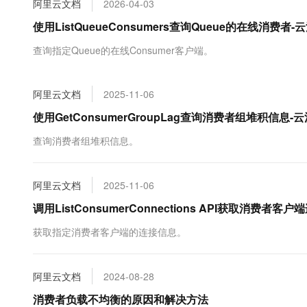
阿里云文档
2026-04-03
大数据开发治理平台 Data
AI 产品 免费试用
网络
安全
云开发大赛
Tableau 订阅
使用ListQueueConsumers查询Queue的在线消费者-云
1亿+ 大模型 tokens 和 
可观测
入门学习赛
中间件
AI空中课堂在线直播课
查询指定Queue的在线Consumer客户端。
云防火墙
140+云产品 免费试用
大模型服务
上云与迁云
云原生的云上边界网络安全
产品新客免费试用，最长1
数据库
生态解决方案
千问AI平台-Token Plan
阿里云文档
2025-11-06
企业出海
大模型ACA认证体验
大数据计算
助力企业全员 AI 认知与能
行业生态解决方案
使用GetConsumerGroupLag查询消费者组堆积信息-云
政企业务
媒体服务
千问AI平台-模型体验
开发者生态解决方案
查询消费者组堆积信息。
在线体验全尺寸、多种模态
企业服务与云通信
AI 开发和 AI 应用解决
Happy 系列大模型
域名与网站
阿里云文档
2025-11-06
调用ListConsumerConnections API获取消费者客
终端用户计算
获取指定消费者客户端的连接信息。
Serverless
大模型解决方案
开发工具
快速部署 Dify，高效搭建 
阿里云文档
2024-08-28
迁移与运维管理
消费者负载不均衡的原因和解决方法