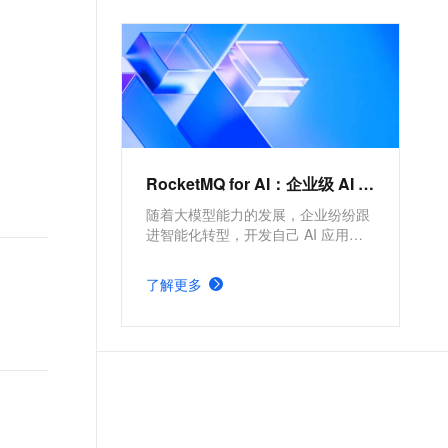
文戏情感细腻自然，动作戏激烈拳拳到肉，实现更强表演能力
支持中英文自由切换，具备更强的噪声鲁棒性
ernetes 版 ACK
云聚AI 严选权益
AI 原生数据库服务发布
SSL 证书
，一键激活高效办公新体验
理容器应用的 K8s 服务
精选AI产品，从模型到应用全链提效
Agent 数据网关
堡垒机
AI 用量加速计划
云原生数据库 PolarDB
应用
防火墙
、识别商机，让客服更高效、服务更出色。
新老同享，达量后返
Agentic Database 发布
千问办公
主机安全
NEW
的智能体编程平台
一站式AI生产力平台
RocketMQ for AI：企业级 AI 应用集成的异步通信方案
AI 应用及服务市场
伶鹊
企业级人与Agent协作平台，接入和调度多个数字员工
随着大模型能力的发展，企业纷纷跟
智能客服平台，对话机器人、对话分析、智能外呼
AI 应用
进智能化转型，开发自己 AI 应用用
大模型服务平台百炼 - 全妙
来提效或提升用户体验等，从而在市
大模型
场竞争中获得优势。本方案介绍通过
应用创作平台
多模态内容创作工具，已接入 DeepSeek
了解更多
云消息队列RocketMQ版来解决企业
自然语言处理
级 AI 应用集成的异步通信场景的问
题。
数据标注
机器学习
息提取
与 AI 智能体进行实时音视频通话
从文本、图片、视频中提取结构化的属性信息
构建支持视频理解的 AI 音视频实时通话应用