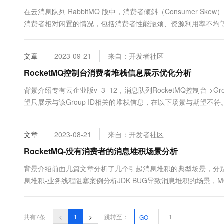
10 分钟在聊天系统中增加
专有云
在云消息队列 RabbitMQ 版中，消费者倾斜（Consumer
消费者相对闲置的情况，包括消费者性能瓶颈、资源利用率不均
文章
2023-09-21
来自：开发者社区
RocketMQ控制台消费者堆栈信息展示优化分析
背景介绍专有云企业版v_3_12，消息队列RocketMQ控制台->G
望只展示与该Group ID相关的堆栈信息，在以下场景与期望不符
消费端实例，在控制台中查看一个Group ID下单个消费端堆栈信
息，给排查问题造成了困扰。示....
文章
2023-08-21
来自：开发者社区
RocketMQ-没有消费者的消息堆积场景分析
背景介绍前面几篇文章分析了几个引起消息堆积的典型场景，分别
息堆积-业务线程阻塞案例分析JDK BUG导致消息堆积的场景，MQ
RocketMQ SDK BUG导致消息堆积的场景，一次RocketMQ 
同时在这篇文章也简单介绍了由于业务处理类返回RE....
共有7条
<
1
>
跳转至：
GO