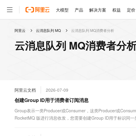
大模型
产品
解决方案
权益
定价
阿里云
云消息队列 MQ
云消息队列 MQ消费者分析
大模型
产品
解决方案
权益
定价
云市场
伙伴
服务
了解阿里云
精选产品
精选解决方案
普惠上云
产品定价
精选商城
成为销售伙伴
售前咨询
为什么选择阿里云
千问AI平台
云消息队列 MQ消费者分析
了解云产品的定价详情
大模型服务平台百炼
千问办公，解锁你的工作
普惠上云 官方力荐
分销伙伴
在线服务
网站建设
什么是云计算
大
大模型服务与应用平台
企业级Agent产品，直接
云服务器38元/年起，超
咨询伙伴
多端小程序
技术领先
云上成本管理
售后服务
轻量应用服务器
Agency Agents：拥
官方推荐返现计划
大模型
精选产品
精选解决方案
Salesforce 国际版订阅
稳定可靠
管理和优化成本
推荐新用户得奖励，单订单
销售伙伴合作计划
自助服务
友盟天域
安全合规
人工智能与机器学习
AI
文本生成
云数据库 RDS
HappyHorse 打造一
云工开物
无影生态合作计划
在线服务
阿里云文档
2026-07-09
观测云
分析师报告
高校专属算力普惠，学生认
计算
互联网应用开发
Qwen3.8-Max
HOT
Salesforce On Alibaba C
工单服务
创建Group ID用于消费者订阅消息
智能体时代全能旗舰模型
Tuya 物联网平台阿里云
研究报告与白皮书
人工智能平台 PAI
快速拥有专属 OpenClaw
大模
Consulting Partner 合
大数据
容器
免费试用
短信专区
一站式AI开发、训练和推
Group表示一类Producer或Consumer，这类Produc
蓝凌 OA
Qwen3.7-Plus
AI 大模型销售与服务生
现代化应用
RocketMQ 版进行消息收发，您需要创建Group ID用于标识
存储
天池大赛
能看、能想、能动手的多模
云解析DNS
解决方案免费试用 新老
电子合同
控制台上创建、删除和查询Group。
最高领取价值200元试用
安全
网络与CDN
AI 算法大赛
Qwen3-VL-Plus
畅捷通