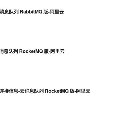
服务生态伙伴
视觉 Coding、空间感知、多模态思考等全面升级
1M上下文，专为长程任务能力而生
云工开物
企业应用
Works
Night Plan 支持 Qwen 3.8-Max
云原生大数据计算服务 MaxCompute
AI 办公
容器服务 Kub
NEW
Red Hat
消息队列 RabbitMQ 版-阿里云
30+ 款产品免费体验
Data Agent 驱动的一站式 Data+AI 开发治理平台
夜间 5 折，Qwen/Meoo/TokenPlan 客户专享
面向分析的企业级SaaS模式云数据仓库
AI智能应用
提供一站式管
科研合作
ERP
堂（旗舰版）
SUSE
智能客服
AI 应用构建
大模型原生
CRM
防护产品
2个月
自动承接线索
建站小程序
Qoder
大模型服务平台百炼-应用模版
OA 办公系统
HOT
NEW
面向真实软件
个人版上线、团队版降价；千问3.8-Max首发发尝鲜
丰富多元化的应用模版和解决方案
力提升
财税管理
模板建站
消息队列 RocketMQ 版-阿里云
万有无界
大模型服务平台百炼-智能体
400电话
定制建站
的模型效果
灵活可视化地构建企业级 Agent
方案
广告营销
模板小程序
秒悟
人工智能平台 PAI
定制小程序
云端极速 AI 
新一代 AI 视频生成模型，深度适配广告营销等场景
AI Native 的算法工程平台，一站式完成建模、训练、推理服务部署
户端连接信息-云消息队列 RocketMQ 版-阿里云
APP 开发
建站系统
AI 应用
10分钟微调：让0.6B模型媲美235B模
多模态数据信
型
依托云原生高可用架构,实现Dify私有化部署
用1%尺寸在特定领域达到大模型90%以上效果