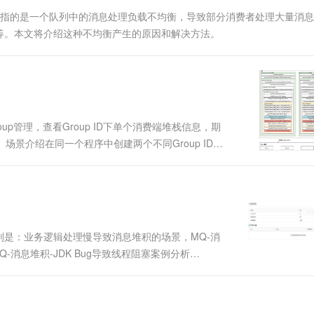
一个 AI 助手
超强辅助，Bol
 Skew）指的是一个队列中的消息处理负载不均衡，导致部分消费者处理大量消
即刻拥有 DeepSeek-R1 满血版
在企业官网、通讯软件中为客户提供 AI 客服
等。本文将介绍这种不均衡产生的原因和解决方法。
多种方案随心选，轻松解锁专属 DeepSeek
roup管理，查看Group ID下单个消费端堆栈信息，期
。场景介绍在同一个程序中创建两个不同Group ID的
息，堆栈信息中包含了两个Group ID消费端的堆栈信
是：业务逻辑处理慢导致消息堆积的场景，MQ-消
-消息堆积-JDK Bug导致线程阻塞案例分析
ons SDK Bug导致消息不断堆积到重试队列的案例分析，