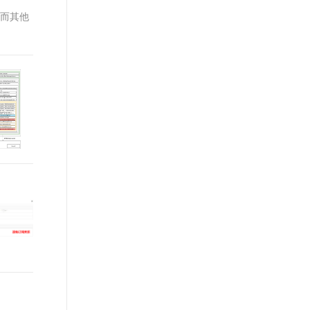
t.diy 一步搞定创意建站
构建大模型应用的安全防护体系
息而其他
通过自然语言交互简化开发流程,全栈开发支持
通过阿里云安全产品对 AI 应用进行安全防护