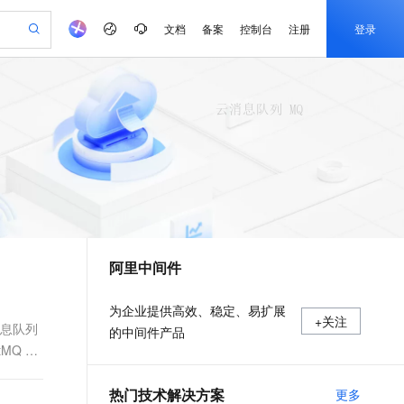
文档
备案
控制台
注册
登录
验
作计划
器
AI 活动
专业服务
服务伙伴合作计划
开发者社区
加入我们
产品动态
服务平台百炼
阿里云 OPC 创新助力计划
一站式生成采购清单，支持单品或批量购买
io：打造专属 AI 语音助手
S产品伙伴计划（繁花）
峰会
CS
造的大模型服务与应用开发平台
一句话生成原生可编辑精美 PPT 文稿
AI 生产力先锋
Al MaaS 服务伙伴赋能合作
域名
博文
Careers
至高可申请百万元
Qwen3.8-Max 模型上线
开启高性价比 AI 编程新体验
弹性可伸缩的云计算服务
Qwen-Audio-3.0-Realtime 端到端实时语音角色扮演
输入一句话想法, 轻松生成专业的 PPT
先锋实践拓展 AI 生产力的边界
Token 补贴，五大权
计划
海大会
伙伴信用分合作计划
商标
问答
社会招聘
益加速 OPC 成功
eek-V4-Pro
SS
一键部署幻兽帕鲁游戏服务器
飞天发布时刻
HOT
Open Search 向量检索版支
划
备案
电子书
校园招聘
pSeek-V4-Pro
视频创作，一键激活电商全链路生产力
稳定、安全、高性价比、高性能的云存储服务
一键购买专属联机服务器，轻松开启游戏
所见，即是所愿
持视频检索 Pipeline 功能
更多支持
划
公司注册
镜像站
视频生成
语音识别与合成
专属 QwenPaw
漫剧工坊：一站式动画创作平台
AI 实训营
HOT
应用身份服务 (IDaaS)
合作伙伴培训与认证
阿里中间件
划
上云迁移
站生成，高效打造优质广告素材
全接入的云上超级电脑
从聊天伙伴进化为能主动干活的本地数字员工
快速生产连贯的高质量长漫剧
从基础到进阶，Agent 创客手把手教你
OpenClaw 管理能力上线
e-1.1-T2V
Qwen3-TTS-Flash
lScope
我要反馈
查询合作伙伴
畅细腻的高质量视频
离线语音合成大模型，多语言方言自适应，低延迟高稳定
n Alibaba Cloud ISV 合作
代维服务
建企业门户网站
10 分钟搭建微信、支付宝小程序
MaxCompute MaxFrame 提
为企业提供高效、稳定、易扩展
+关注
创新加速
ope
登录合作伙伴管理后台
我要建议
站，无忧落地极速上线
以可视化方式快速构建移动和 PC 门户网站
国内短信简单易用，安全可靠，秒级触达，全球覆盖200+国家和地区。
高效部署网站，快速应用到小程序
供自动弹性内存功能
消息队列
的中间件产品
e-1.1-I2V
Cosyvoice-V3-Flash
MQ 版
安全
畅自然，细节丰富
高表现力语音合成大模型，语音克隆听感自然
我要投诉
PolarDB
上云场景组合购
Milvus 弹性伸缩功能新增节
伴
漫剧创作，剧本、分镜、视频高效生成
100%兼容MySQL、PostgreSQL，兼容Oracle，支持集中和分布式
覆盖90%+业务场景，专享组合折扣价
点支持范围
2V
VPN
Fun-ASR
热门技术解决方案
更多