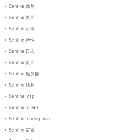
Sentinel优势
Sentinel界面
Sentinel示例
Sentinel特性
Sentinel日志
Sentinel页面
Sentinel服务器
Sentinel结构
Sentinel csp
Sentinel client
Sentinel spring mvc
Sentinel逻辑