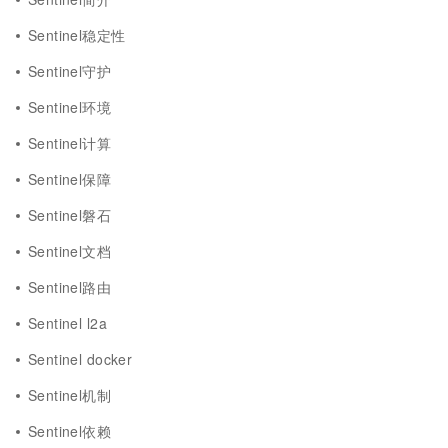
Sentinel稳定性
Sentinel守护
Sentinel环境
Sentinel计算
Sentinel保障
Sentinel磐石
Sentinel文档
Sentinel路由
Sentinel l2a
Sentinel docker
Sentinel机制
Sentinel依赖