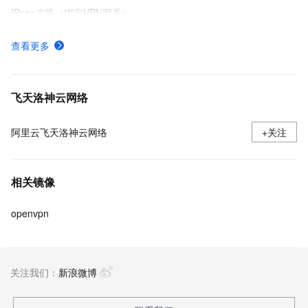
IPsec连接（绑定VPN网关）
VPN网关实例配置
查看更多
增强型VPN网关快速入门
VPN网关产品计费
飞天洛神云网络
阿里云飞天洛神云网络
+关注
相关镜像
openvpn
关注我们：
新浪微博