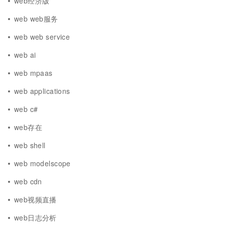
web经济版
web web服务
web web service
web ai
web mpaas
web applications
web c#
web存在
web shell
web modelscope
web cdn
web视频直播
web日志分析