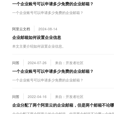
一个企业账号可以申请多少免费的企业邮箱？
大数据开发治理平台 Data
AI 产品 免费试用
网络
安全
云开发大赛
Tableau 订阅
1亿+ 大模型 tokens 和 
一个企业账号可以申请多少免费的企业邮箱？
可观测
入门学习赛
中间件
AI空中课堂在线直播课
云防火墙
140+云产品 免费试用
大模型服务
上云与迁云
云原生的云上边界网络安全
产品新客免费试用，最长1
数据库
阿里云文档
2024-08-14
生态解决方案
千问AI平台-Token Plan
企业出海
大模型ACA认证体验
企业邮箱如何设置企业信息
大数据计算
助力企业全员 AI 认知与能
行业生态解决方案
政企业务
本文主要介绍如何设置企业信息。
媒体服务
千问AI平台-模型体验
开发者生态解决方案
在线体验全尺寸、多种模态
企业服务与云通信
AI 开发和 AI 应用解决
问答
2024-07-26
来自：开发者社区
Happy 系列大模型
域名与网站
一个企业账号可以申请多少免费的企业邮箱？
终端用户计算
一个企业账号可以申请多少免费的企业邮箱？
Serverless
大模型解决方案
问答
2022-04-16
来自：开发者社区
开发工具
快速部署 Dify，高效搭建 
企业分配了两个阿里云的企业邮箱，但是两个邮箱不论哪
迁移与运维管理
企业分配了两个阿里云的企业邮箱，但是两个邮箱不论哪一个收