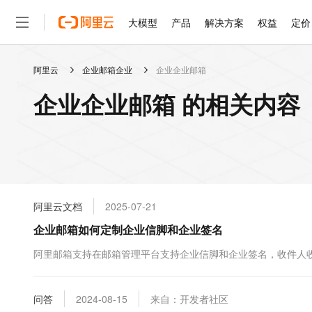
大模型
产品
解决方案
权益
定价
阿里云
企业邮箱企业
企业企业邮箱
大模型
产品
解决方案
权益
定价
云市场
伙伴
服务
了解阿里云
精选产品
精选解决方案
普惠上云
产品定价
精选商城
成为销售伙伴
售前咨询
为什么选择阿里云
千问AI平台
企业企业邮箱 的相关内容
了解云产品的定价详情
大模型服务平台百炼
睿译宝，AI翻译排版一
普惠上云 官方力荐
分销伙伴
在线服务
网站建设
什么是云计算
大
大模型服务与应用平台
上传文档即自动完成翻译和
云服务器38元/年起，超
咨询伙伴
多端小程序
技术领先
云上成本管理
售后服务
轻量应用服务器
GLM-5.2：长任务时代
官方推荐返现计划
大模型
精选产品
精选解决方案
Salesforce 国际版订阅
稳定可靠
管理和优化成本
推荐新用户得奖励，单订单
销售伙伴合作计划
自助服务
友盟天域
安全合规
人工智能与机器学习
AI
文本生成
云数据库 RDS
Hermes Agent，打造
云工开物
无影生态合作计划
在线服务
阿里云文档
2025-07-21
观测云
分析师报告
自主进化，持久记忆，越用
高校专属算力普惠，学生认
计算
互联网应用开发
Qwen3.8-Max
HOT
Salesforce On Alibaba C
工单服务
企业邮箱如何定制企业信脚和企业签名
智能体时代全能旗舰模型
Tuya 物联网平台阿里云
研究报告与白皮书
人工智能平台 PAI
快速拥有专属 OpenClaw
大模
Consulting Partner 合
大数据
容器
免费试用
短信专区
一站式AI开发、训练和推
阿里邮箱支持在邮箱管理平台支持企业信脚和企业签名，收件人
蓝凌 OA
Qwen3.7-Plus
AI 大模型销售与服务生
现代化应用
存储
天池大赛
能看、能想、能动手的多模
云解析DNS
解决方案免费试用 新老
电子合同
最高领取价值200元试用
安全
问答
网络与CDN
2024-08-15
来自：开发者社区
AI 算法大赛
Qwen3-VL-Plus
畅捷通