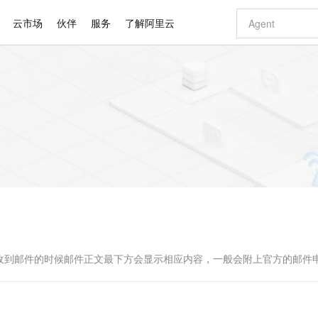
云市场
伙伴
服务
了解阿里云
AI 特惠
数据与 API
成为产品伙伴
企业增值服务
最佳实践
价格计算器
AI 场景体
基础软件
产品伙伴合
阿里云认证
市场活动
配置报价
大模型
自助选配和估算价格
步到位
智启 AI 普惠权益
产品生态集成认证中心
企业支持计划
云上春晚
域名与网站
Qwen Audio：打造专属 AI 语音助手
千问官方 MaaS 平台，为开发者和 Agent 而生，新用户赠送 1 亿 + tokens 额度
一句话生成原生
AI Coding
阿里云Maa
2026 阿里云
云服务器 E
为企业打
数据集
Windows
大模型认证
模型
NEW
NEW
格式还原
值低价云产品抢先购
至高享 1亿+免费 tokens，加速 Al 应用落地
提供智能易用的域名与建站服务
Qwen-Audio-3.0-Realtime 端到端实时语音角色扮演
输入一句话想法,
智能编程，一键
安全可靠、
产品生态伙伴
专家技术服务
云上奥运之旅
弹性计算合作
阿里云中企出
手机三要素
宝塔 Linux
全部认证
价格优势
开源旗舰模型
即刻拥有 DeepSeek-V4-Pro
阿里云 OPC 创新助力计划
千问大模型
一键部署幻兽
AI 电商营销
对象存储 O
大模型
产品生态伙伴工作台
企业增值服务台
云栖战略参考
云存储合作计
云栖大会
身份实名认证
CentOS
训练营
推动算力普惠，释放技术红利
最高返9万
真正可用的 1M 上下文,一次完成代码全链路开发
快速构建应用程序和网站，即刻迈出上云第一步
轻松解锁专属 DeepSeek-V4-Pro
至高百万元 Token 补贴，加速一人公司成长
多元化、高性能、安全可靠的大模型服务
一键购买专属
从图文生成到
云上的中国
数据库合作计
活动全景
短信
Docker
图片和
自进化智能体
5 分钟轻松部署专属 QwenPaw
Token Plan 模型订阅计划
数字证书管理服务（原SSL证书）
高效搭建 AI
AI 广告创作
无影云电脑
企业成长
NEW
HOT
信息公告
看见新力量
云网络合作计
OCR 文字识别
JAVA
越聪明
证享300元代金券
全托管，含MySQL、PostgreSQL、SQL Server、MariaDB多引擎
Qwen3.8-Max 首发尝鲜，限时加量 10 倍，夜间低至2折
实现全站HTTPS，呈现可信的WEB访问
从聊天伙伴进化为能主动干活的本地数字员工
图文、视频一
随时随地安
Kimi-K3
HappyHors
NEW
魔搭 Mode
loud
服务实践
官网公告
Kimi 最新旗舰模型，长程编程与推理利器
让文字生成流
金融模力时刻
Salesforce O
版
发票查验
全能环境
Claude Code + GStack 打造工程团队
千问办公，限时限量积分加倍
Qoder
低代码高效构
AI 建站
短信服务
型
NEW
作计划
计划
创新中心
魔搭 ModelSc
健康状态
理服务
让AI从“聊天伙伴”进化为能干活的“数字员工”
安装技能 GStack，拥有专属 AI 工程团队
你的AI工作搭子，覆盖日常办公高频场景
面向真实软件的智能体编程平台
0 代码专业建
收到邮件的时候邮件正文最下方会显示相应内容，一般会附上官方的邮件
客户案例
天气预报查询
操作系统
Deepseek-v4-pro
HappyHors
态合作计划
态智能体模型
旗舰 MoE 大模型，百万上下文与顶尖推理能力
图生视频，流
同享
万小智 AI 建站低至 15元/月
Qoder CN
AI 短剧/漫剧
云原生数据库 
快递物流查询
WordPress
成为服务伙
高校合作
点，立即开启云上创新
覆盖公网/内网、递归/权威、移动APP等全场景解析服务
送.CN域名，送备案服务码
基于千问大模型等，支持代码智能生成、研发智能问答
AI助力短剧
GLM-5.2
Wan2.7-T
Ubuntu