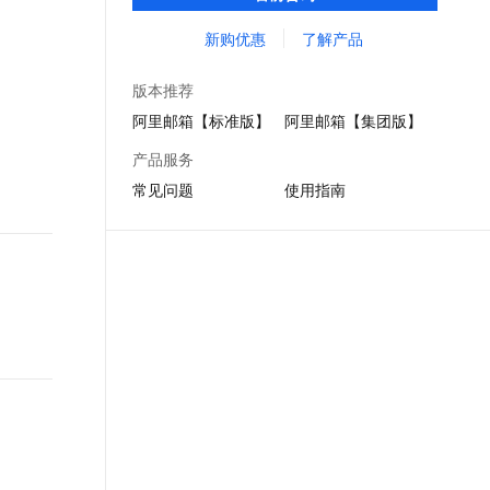
7*24h售后等功能服务，助力千万企业增加客
文戏情感细腻自然，动作戏激烈拳拳到肉，实现更强表演能力
支持中英文自由切换，具备更强的噪声鲁棒性
ernetes 版 ACK
云聚AI 严选权益
AI 原生数据库服务发布
SSL 证书
户信任度及发展。
新购优惠
了解产品
，一键激活高效办公新体验
理容器应用的 K8s 服务
精选AI产品，从模型到应用全链提效
Agent 数据网关
堡垒机
AI 用量加速计划
云原生数据库 PolarDB
版本推荐
应用
防火墙
、识别商机，让客服更高效、服务更出色。
新老同享，达量后返
Agentic Database 发布
阿里邮箱【标准版】
阿里邮箱【集团版】
千问办公
主机安全
NEW
产品服务
的智能体编程平台
一站式AI生产力平台
常见问题
使用指南
AI 应用及服务市场
伶鹊
企业级人与Agent协作平台，接入和调度多个数字员工
智能客服平台，对话机器人、对话分析、智能外呼
AI 应用
大模型服务平台百炼 - 全妙
大模型
应用创作平台
多模态内容创作工具，已接入 DeepSeek
自然语言处理
数据标注
机器学习
息提取
与 AI 智能体进行实时音视频通话
从文本、图片、视频中提取结构化的属性信息
构建支持视频理解的 AI 音视频实时通话应用