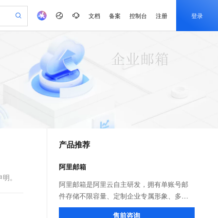
文档
备案
控制台
注册
登录
验
作计划
器
AI 活动
专业服务
服务伙伴合作计划
开发者社区
加入我们
产品动态
服务平台百炼
阿里云 OPC 创新助力计划
一站式生成采购清单，支持单品或批量购买
可编辑精美 PPT 文稿
S产品伙伴计划（繁花）
峰会
CS
造的大模型服务与应用开发平台
Agency Agents：拥有专属领域专家
AI 生产力先锋
Al MaaS 服务伙伴赋能合作
域名
博文
Careers
至高可申请百万元
Qwen3.8-Max 模型上线
 轻松生成专业的 PPT
开启高性价比 AI 编程新体验
弹性可伸缩的云计算服务
先锋实践拓展 AI 生产力的边界
多领域专家智能体,一键组建 AI 虚拟交付团队
Token 补贴，五大权
计划
海大会
伙伴信用分合作计划
商标
问答
社会招聘
益加速 OPC 成功
帕鲁游戏服务器
SS
HappyHorse 打造一站式影视创作平台
飞天发布时刻
HOT
Open Search 向量检索版支
划
备案
电子书
校园招聘
联机服务器，轻松开启游戏
视频创作，一键激活电商全链路生产力
稳定、安全、高性价比、高性能的云存储服务
所见，即是所愿
持视频检索 Pipeline 功能
可视化编排打通从文字构思到成片全链路闭环
更多支持
划
公司注册
镜像站
视频生成
语音识别与合成
 智能体与工作流应用
漫剧工坊：一站式动画创作平台
AI 实训营
应用身份服务 (IDaaS)
合作伙伴培训与认证
产品推荐
划
上云迁移
站生成，高效打造优质广告素材
全接入的云上超级电脑
通过阿里云百炼高效搭建AI应用,助力高效开发
快速生产连贯的高质量长漫剧
从基础到进阶，Agent 创客手把手教你
OpenClaw 管理能力上线
e-1.1-T2V
Qwen3-TTS-Flash
lScope
我要反馈
查询合作伙伴
畅细腻的高质量视频
离线语音合成大模型，多语言方言自适应，低延迟高稳定
n Alibaba Cloud ISV 合作
代维服务
建企业门户网站
10 分钟搭建微信、支付宝小程序
阿里邮箱
MaxCompute MaxFrame 提
创新加速
ope
登录合作伙伴管理后台
我要建议
站，无忧落地极速上线
以可视化方式快速构建移动和 PC 门户网站
国内短信简单易用，安全可靠，秒级触达，全球覆盖200+国家和地区。
高效部署网站，快速应用到小程序
供自动弹性内存功能
申明。
e-1.1-I2V
Cosyvoice-V3-Flash
阿里邮箱是阿里云自主研发，拥有单账号邮
安全
畅自然，细节丰富
高表现力语音合成大模型，语音克隆听感自然
我要投诉
PolarDB
件存储不限容量、定制企业专属形象、多终
上云场景组合购
Milvus 弹性伸缩功能新增节
伴
漫剧创作，剧本、分镜、视频高效生成
100%兼容MySQL、PostgreSQL，兼容Oracle，支持集中和分布式
覆盖90%+业务场景，专享组合折扣价
点支持范围
端支持、钉+邮协同办公、数据无缝对接、
2V
VPN
Fun-ASR
售前咨询