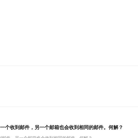
服务生态伙伴
视觉 Coding、空间感知、多模态思考等全面升级
1M上下文，专为长程任务能力而生
云工开物
企业应用
Works
Night Plan 支持 Qwen 3.8-Max
云原生大数据计算服务 MaxCompute
AI 办公
容器服务 Kub
NEW
Red Hat
30+ 款产品免费体验
Data Agent 驱动的一站式 Data+AI 开发治理平台
夜间 5 折，Qwen/Meoo/TokenPlan 客户专享
面向分析的企业级SaaS模式云数据仓库
AI智能应用
提供一站式管
科研合作
ERP
堂（旗舰版）
SUSE
智能客服
AI 应用构建
大模型原生
CRM
防护产品
2个月
自动承接线索
建站小程序
Qoder
大模型服务平台百炼-应用模版
OA 办公系统
HOT
NEW
面向真实软件
个人版上线、团队版降价；千问3.8-Max首发发尝鲜
丰富多元化的应用模版和解决方案
力提升
财税管理
模板建站
万有无界
大模型服务平台百炼-智能体
400电话
定制建站
的模型效果
灵活可视化地构建企业级 Agent
方案
广告营销
模板小程序
秒悟
人工智能平台 PAI
定制小程序
云端极速 AI 
新一代 AI 视频生成模型，深度适配广告营销等场景
AI Native 的算法工程平台，一站式完成建模、训练、推理服务部署
APP 开发
建站系统
AI 应用
10分钟微调：让0.6B模型媲美235B模
多模态数据信
一个收到邮件，另一个邮箱也会收到相同的邮件。何解？
型
依托云原生高可用架构,实现Dify私有化部署
用1%尺寸在特定领域达到大模型90%以上效果
到邮件，另一个邮箱也会收到相同的邮件。何解？