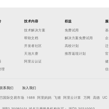
价
技术内容
权益
服
技术解决方案
免费试用
基
帮助文档
解决方案免费试用
企
开发者社区
高校计划
迁
天池大赛
推荐返现计划
官
器
阿里云认证
健
管理
信
联系我们
加入我们
巴国际交易市场
1688
阿里妈妈
飞猪
阿里云计算
万网
高德
UC
：
浙B2-20080101
域名注册服务机构许可：
浙D3-20210002