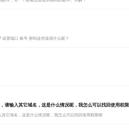
一个 AI 助手
超强辅助，Bol
即刻拥有 DeepSeek-R1 满血版
在企业官网、通讯软件中为客户提供 AI 客服
多种方案随心选，轻松解锁专属 DeepSeek
P 设置端口 账号 密码这些该填什么呢？
，请输入其它域名，这是什么情况呢，我怎么可以找回使用权限
入其它域名，这是什么情况呢，我怎么可以找回使用权限呢