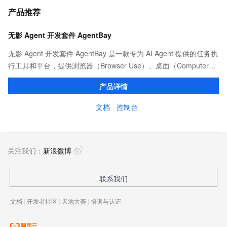
产品推荐
无影 Agent 开发套件 AgentBay
无影 Agent 开发套件 AgentBay 是一款专为 AI Agent 提供的任务执
行工具和平台，提供浏览器（Browser Use）、桌面（Computer
Use）、代码（CodeSpace）、移动端（Mobile Use）全覆盖的安
产品详情
全沙箱环境，支持 SDK 和 MCP 接入，依托阿里云强大算力实现智
能体的高效调度与规模化运行。
文档
控制台
关注我们：
新浪微博
联系我们
文档
|
开发者社区
|
天池大赛
|
培训与认证