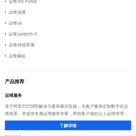
运维rds mysql
运维连接
运维os
运维zabbix5.0
运维持续部署
运维崛起
产品推荐
运维服务
基于阿里巴巴SRE解决方案和最佳实践，为客户量身定制数字化运
维体系，并提供专属运维服务专家，帮助客户做好云上运维管理，
降低运维成本和风险，提升运维效率和业务连续性，增强系统安全
了解详情
合规性，助力企业客户加速数字化转型！