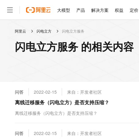
大模型
产品
解决方案
权益
定价
阿里云
闪电立方
闪电立方服务
大模型
产品
解决方案
权益
定价
云市场
伙伴
服务
了解阿里云
精选产品
精选解决方案
普惠上云
产品定价
精选商城
成为销售伙伴
售前咨询
为什么选择阿里云
千问AI平台
闪电立方服务 的相关内容
了解云产品的定价详情
大模型服务平台百炼
千问办公，解锁你的工作
普惠上云 官方力荐
分销伙伴
在线服务
网站建设
什么是云计算
大
大模型服务与应用平台
企业级Agent产品，直接
云服务器38元/年起，超
咨询伙伴
多端小程序
技术领先
云上成本管理
售后服务
轻量应用服务器
Agency Agents：拥
官方推荐返现计划
大模型
精选产品
精选解决方案
Salesforce 国际版订阅
稳定可靠
管理和优化成本
推荐新用户得奖励，单订单
销售伙伴合作计划
自助服务
友盟天域
安全合规
人工智能与机器学习
AI
文本生成
云数据库 RDS
HappyHorse 打造一
云工开物
无影生态合作计划
在线服务
问答
2022-02-15
来自：开发者社区
观测云
分析师报告
高校专属算力普惠，学生认
计算
互联网应用开发
Qwen3.8-Max
HOT
Salesforce On Alibaba C
工单服务
离线迁移服务（闪电立方）是否支持压缩？
智能体时代全能旗舰模型
Tuya 物联网平台阿里云
研究报告与白皮书
人工智能平台 PAI
快速拥有专属 OpenClaw
大模
Consulting Partner 合
大数据
容器
免费试用
短信专区
一站式AI开发、训练和推
离线迁移服务（闪电立方）是否支持压缩？
蓝凌 OA
Qwen3.7-Plus
AI 大模型销售与服务生
现代化应用
存储
天池大赛
能看、能想、能动手的多模
云解析DNS
解决方案免费试用 新老
电子合同
最高领取价值200元试用
安全
问答
网络与CDN
2022-02-15
来自：开发者社区
AI 算法大赛
Qwen3-VL-Plus
畅捷通