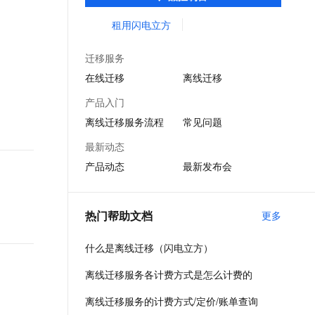
里云对象存储，文件存储和本地数据中心
文戏情感细腻自然，动作戏激烈拳拳到肉，实现更强表演能力
支持中英文自由切换，具备更强的噪声鲁棒性
ernetes 版 ACK
云聚AI 严选权益
AI 原生数据库服务发布
SSL 证书
NAS之间的数据移动。
租用闪电立方
，一键激活高效办公新体验
理容器应用的 K8s 服务
精选AI产品，从模型到应用全链提效
Agent 数据网关
堡垒机
AI 用量加速计划
云原生数据库 PolarDB
迁移服务
应用
防火墙
、识别商机，让客服更高效、服务更出色。
新老同享，达量后返
Agentic Database 发布
在线迁移
离线迁移
千问办公
主机安全
NEW
产品入门
的智能体编程平台
一站式AI生产力平台
离线迁移服务流程
常见问题
AI 应用及服务市场
伶鹊
最新动态
企业级人与Agent协作平台，接入和调度多个数字员工
智能客服平台，对话机器人、对话分析、智能外呼
AI 应用
产品动态
最新发布会
大模型服务平台百炼 - 全妙
大模型
应用创作平台
多模态内容创作工具，已接入 DeepSeek
自然语言处理
热门帮助文档
更多
数据标注
什么是离线迁移（闪电立方）
机器学习
离线迁移服务各计费方式是怎么计费的
息提取
与 AI 智能体进行实时音视频通话
从文本、图片、视频中提取结构化的属性信息
构建支持视频理解的 AI 音视频实时通话应用
离线迁移服务的计费方式/定价/账单查询