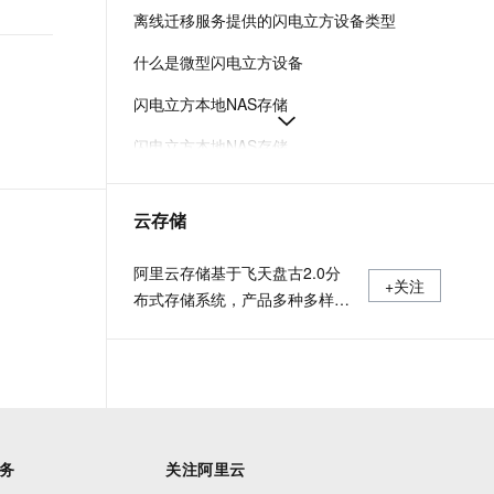
t.diy 一步搞定创意建站
构建大模型应用的安全防护体系
离线迁移服务提供的闪电立方设备类型
通过自然语言交互简化开发流程,全栈开发支持
通过阿里云安全产品对 AI 应用进行安全防护
什么是微型闪电立方设备
闪电立方本地NAS存储
闪电立方本地NAS存储
闪电立方本地NAS存储
云存储
如何为微型闪电立方安装硬件
如何使用闪电立方进行数据迁移
阿里云存储基于飞天盘古2.0分
+关注
布式存储系统，产品多种多样，
充分满足用户数据存储和迁移上
云需求。
务
关注阿里云