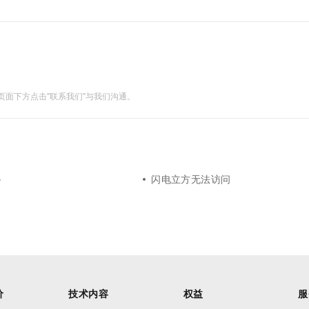
一个 AI 助手
超强辅助，Bol
即刻拥有 DeepSeek-R1 满血版
在企业官网、通讯软件中为客户提供 AI 客服
多种方案随心选，轻松解锁专属 DeepSeek
面下方点击"联系我们"与我们沟通。
备
闪电立方无法访问
价
技术内容
权益
服