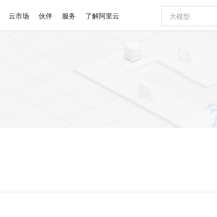
云市场
伙伴
服务
了解阿里云
AI 特惠
数据与 API
成为产品伙伴
企业增值服务
最佳实践
价格计算器
AI 场景体
基础软件
产品伙伴合
阿里云认证
市场活动
配置报价
大模型
自助选配和估算价格
新方式
睿译宝，AI翻译排版一步到位
智启 AI 普惠权益
产品生态集成认证中心
企业支持计划
云上春晚
域名与网站
千问官方 MaaS 平台，为开发者和 Agent 而生，新用户赠送 1 亿 + tokens 额度
Qwen Aud
AI Coding
阿里云Maa
2026 阿里云
云服务器 E
为企业打
数据集
Windows
大模型认证
模型
NEW
NEW
交付可用成果
值低价云产品抢先购
上传文档即自动完成翻译和格式还原
至高享 1亿+免费 tokens，加速 Al 应用落地
提供智能易用的域名与建站服务
智能编程，一键
安全可靠、
产品生态伙伴
专家技术服务
云上奥运之旅
弹性计算合作
阿里云中企出
手机三要素
宝塔 Linux
全部认证
价格优势
有专属领域专家
GLM-5.2：长任务时代开源旗舰模型
阿里云 OPC 创新助力计划
千问大模型
即刻拥有 DeepS
AI 电商营销
对象存储 O
大模型
产品生态伙伴工作台
企业增值服务台
云栖战略参考
云存储合作计
云栖大会
身份实名认证
CentOS
训练营
推动算力普惠，释放技术红利
最高返9万
多领域专家智能体,一键组建 AI 虚拟交付团队
快速构建应用程序和网站，即刻迈出上云第一步
至高百万元 Token 补贴，加速一人公司成长
多元化、高性能、安全可靠的大模型服务
真正可用的 1M 上下文,一次完成代码全链路开发
轻松解锁专属 Dee
从图文生成到
云上的中国
数据库合作计
活动全景
短信
Docker
图片和
站式影视创作平台
Hermes Agent，打造自进化智能体
Token Plan 模型订阅计划
数字证书管理服务（原SSL证书）
5 分钟轻松部署
AI 广告创作
无影云电脑
企业成长
NEW
信息公告
看见新力量
云网络合作计
OCR 文字识别
JAVA
证享300元代金券
可视化编排打通从文字构思到成片全链路闭环
全托管，含MySQL、PostgreSQL、SQL Server、MariaDB多引擎
自主进化，持久记忆，越用越聪明
Qwen3.8-Max 首发尝鲜，限时加量 10 倍，夜间低至2折
实现全站HTTPS，呈现可信的WEB访问
图文、视频一
随时随地安
Kimi-K3
HappyHors
NEW
魔搭 Mode
loud
服务实践
官网公告
Kimi 最新旗舰模型，长程编程与推理利器
让文字生成流
金融模力时刻
Salesforce O
版
发票查验
全能环境
Claude Code + GStack 打造工程团队
千问办公，限时限量积分加倍
Qoder
低代码高效构
AI 建站
短信服务
型
NEW
作计划
计划
创新中心
魔搭 ModelSc
健康状态
理服务
让AI从“聊天伙伴”进化为能干活的“数字员工”
安装技能 GStack，拥有专属 AI 工程团队
你的AI工作搭子，覆盖日常办公高频场景
面向真实软件的智能体编程平台
0 代码专业建
客户案例
天气预报查询
操作系统
Deepseek-v4-pro
HappyHors
态合作计划
态智能体模型
旗舰 MoE 大模型，百万上下文与顶尖推理能力
图生视频，流
同享
万小智 AI 建站低至 15元/月
Qoder CN
AI 短剧/漫剧
云原生数据库 
快递物流查询
WordPress
成为服务伙
高校合作
点，立即开启云上创新
覆盖公网/内网、递归/权威、移动APP等全场景解析服务
送.CN域名，送备案服务码
基于千问大模型等，支持代码智能生成、研发智能问答
AI助力短剧
GLM-5.2
Wan2.7-T
Ubuntu