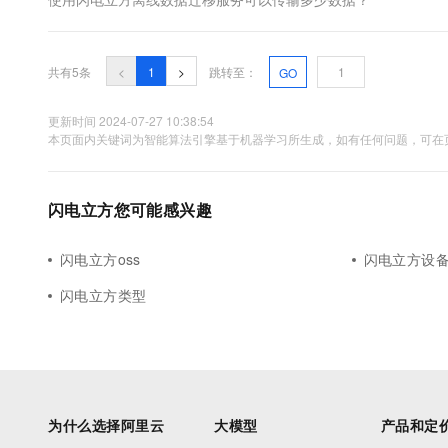
10 分钟在聊天系统中增加
专有云
共有5条
<
1
>
跳转至：
GO
更新时间 2024-07-27 10:38:54
本页面内关键词为智能算法引擎基于机器学习所生成，如有任何问题，可在页
闪电立方您可能感兴趣
闪电立方oss
闪电立方设
闪电立方类型
为什么选择阿里云
大模型
产品和定