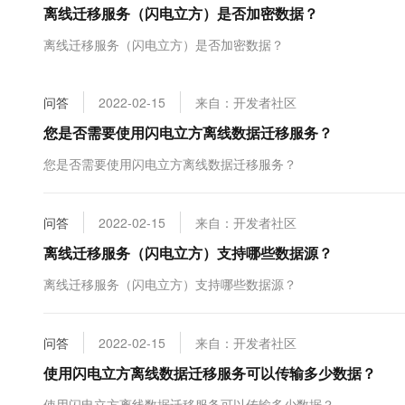
离线迁移服务（闪电立方）是否加密数据？
大数据开发治理平台 Data
AI 产品 免费试用
网络
安全
云开发大赛
Tableau 订阅
1亿+ 大模型 tokens 和 
离线迁移服务（闪电立方）是否加密数据？
可观测
入门学习赛
中间件
AI空中课堂在线直播课
云防火墙
140+云产品 免费试用
大模型服务
上云与迁云
云原生的云上边界网络安全
产品新客免费试用，最长1
数据库
问答
2022-02-15
来自：开发者社区
生态解决方案
千问AI平台-Token Plan
企业出海
大模型ACA认证体验
您是否需要使用闪电立方离线数据迁移服务？
大数据计算
助力企业全员 AI 认知与能
行业生态解决方案
政企业务
您是否需要使用闪电立方离线数据迁移服务？
媒体服务
千问AI平台-模型体验
开发者生态解决方案
在线体验全尺寸、多种模态
企业服务与云通信
AI 开发和 AI 应用解决
问答
2022-02-15
来自：开发者社区
Happy 系列大模型
域名与网站
离线迁移服务（闪电立方）支持哪些数据源？
终端用户计算
离线迁移服务（闪电立方）支持哪些数据源？
Serverless
大模型解决方案
问答
2022-02-15
来自：开发者社区
开发工具
快速部署 Dify，高效搭建 
使用闪电立方离线数据迁移服务可以传输多少数据？
迁移与运维管理
使用闪电立方离线数据迁移服务可以传输多少数据？