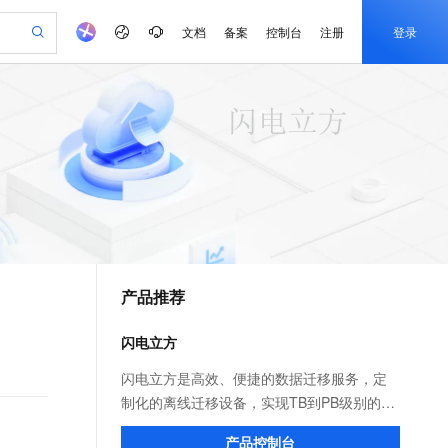
文档
备案
控制台
注册
登录
验
作计划
器
AI 活动
专业服务
服务伙伴合作计划
开发者社区
加入我们
产品动态
服务平台百炼
阿里云 OPC 创新助力计划
一站式生成采购清单，支持单品或批量购买
io：打造专属 AI 语音助手
S产品伙伴计划（繁花）
峰会
CS
造的大模型服务与应用开发平台
一句话生成原生可编辑精美 PPT 文稿
AI 生产力先锋
Al MaaS 服务伙伴赋能合作
域名
博文
Careers
至高可申请百万元
Qwen3.8-Max 模型上线
开启高性价比 AI 编程新体验
弹性可伸缩的云计算服务
Qwen-Audio-3.0-Realtime 端到端实时语音角色扮演
输入一句话想法, 轻松生成专业的 PPT
先锋实践拓展 AI 生产力的边界
Token 补贴，五大权
计划
海大会
伙伴信用分合作计划
商标
问答
社会招聘
益加速 OPC 成功
eek-V4-Pro
SS
一键部署幻兽帕鲁游戏服务器
飞天发布时刻
HOT
Open Search 向量检索版支
划
备案
电子书
校园招聘
pSeek-V4-Pro
视频创作，一键激活电商全链路生产力
稳定、安全、高性价比、高性能的云存储服务
一键购买专属联机服务器，轻松开启游戏
所见，即是所愿
持视频检索 Pipeline 功能
更多支持
划
公司注册
镜像站
视频生成
语音识别与合成
专属 QwenPaw
漫剧工坊：一站式动画创作平台
AI 实训营
HOT
应用身份服务 (IDaaS)
合作伙伴培训与认证
产品推荐
划
上云迁移
站生成，高效打造优质广告素材
全接入的云上超级电脑
从聊天伙伴进化为能主动干活的本地数字员工
快速生产连贯的高质量长漫剧
从基础到进阶，Agent 创客手把手教你
OpenClaw 管理能力上线
e-1.1-T2V
Qwen3-TTS-Flash
lScope
我要反馈
查询合作伙伴
畅细腻的高质量视频
离线语音合成大模型，多语言方言自适应，低延迟高稳定
n Alibaba Cloud ISV 合作
代维服务
建企业门户网站
10 分钟搭建微信、支付宝小程序
闪电立方
MaxCompute MaxFrame 提
创新加速
ope
登录合作伙伴管理后台
我要建议
站，无忧落地极速上线
以可视化方式快速构建移动和 PC 门户网站
国内短信简单易用，安全可靠，秒级触达，全球覆盖200+国家和地区。
高效部署网站，快速应用到小程序
供自动弹性内存功能
e-1.1-I2V
Cosyvoice-V3-Flash
闪电立方是高效、便捷的数据迁移服务，定
安全
畅自然，细节丰富
高表现力语音合成大模型，语音克隆听感自然
我要投诉
PolarDB
制化的离线迁移设备，实现TB到PB级别的本
上云场景组合购
Milvus 弹性伸缩功能新增节
伴
漫剧创作，剧本、分镜、视频高效生成
100%兼容MySQL、PostgreSQL，兼容Oracle，支持集中和分布式
覆盖90%+业务场景，专享组合折扣价
点支持范围
地数据迁移上云。并通过控制台设置实现阿
2V
VPN
Fun-ASR
产品控制台