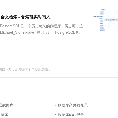
TP) 全文检索 - 含索引实时写入
能测试 背景 PostgreSQL是一个历史悠久的数据库，历史可以追
l_Stonebraker 操刀设计，PostgreSQL具备
社区的贡献者众多，来自全球各个行...
面下方点击"联系我们"与我们沟通。
x场景数据库
数据库高并发场景
数据库
数据库olap场景