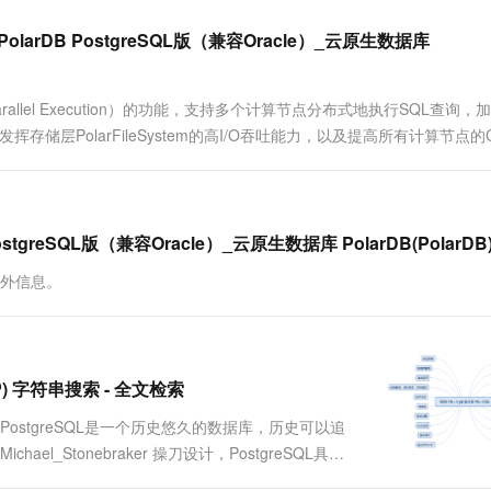
一个 AI 助手
超强辅助，Bol
即刻拥有 DeepSeek-R1 满血版
在企业官网、通讯软件中为客户提供 AI 客服
DB PostgreSQL版（兼容Oracle）_云原生数据库
多种方案随心选，轻松解锁专属 DeepSeek
（Parallel Execution）的功能，支持多个计算节点分布式地执行SQL查询，
充分发挥存储层PolarFileSystem的高I/O吞吐能力，以及提高所有计算节点的
eSQL版（兼容Oracle）_云原生数据库 PolarDB(PolarDB
额外信息。
TP) 字符串搜索 - 全文检索
能测试 背景 PostgreSQL是一个历史悠久的数据库，历史可以追
l_Stonebraker 操刀设计，PostgreSQL具备
社区的贡献者众多，来自全球各个行...