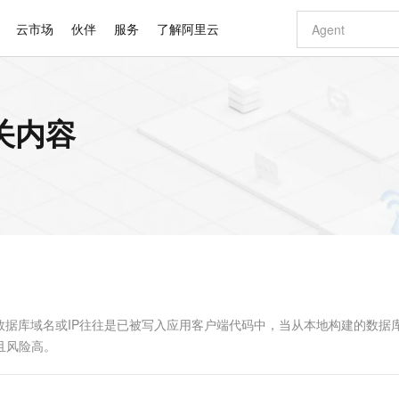
云市场
伙伴
服务
了解阿里云
AI 特惠
数据与 API
成为产品伙伴
企业增值服务
最佳实践
价格计算器
AI 场景体
基础软件
产品伙伴合
阿里云认证
市场活动
配置报价
大模型
关内容
自助选配和估算价格
新方式
睿译宝，AI翻译排版一步到位
智启 AI 普惠权益
产品生态集成认证中心
企业支持计划
云上春晚
域名与网站
千问官方 MaaS 平台，为开发者和 Agent 而生，新用户赠送 1 亿 + tokens 额度
Qwen Aud
AI Coding
阿里云Maa
2026 阿里云
云服务器 E
为企业打
数据集
Windows
大模型认证
模型
NEW
NEW
交付可用成果
值低价云产品抢先购
上传文档即自动完成翻译和格式还原
至高享 1亿+免费 tokens，加速 Al 应用落地
提供智能易用的域名与建站服务
智能编程，一键
安全可靠、
产品生态伙伴
专家技术服务
云上奥运之旅
弹性计算合作
阿里云中企出
手机三要素
宝塔 Linux
全部认证
价格优势
有专属领域专家
GLM-5.2：长任务时代开源旗舰模型
阿里云 OPC 创新助力计划
千问大模型
即刻拥有 DeepS
AI 电商营销
对象存储 O
大模型
产品生态伙伴工作台
企业增值服务台
云栖战略参考
云存储合作计
云栖大会
身份实名认证
CentOS
训练营
推动算力普惠，释放技术红利
最高返9万
多领域专家智能体,一键组建 AI 虚拟交付团队
快速构建应用程序和网站，即刻迈出上云第一步
至高百万元 Token 补贴，加速一人公司成长
多元化、高性能、安全可靠的大模型服务
真正可用的 1M 上下文,一次完成代码全链路开发
轻松解锁专属 Dee
从图文生成到
云上的中国
数据库合作计
活动全景
短信
Docker
图片和
站式影视创作平台
Hermes Agent，打造自进化智能体
Token Plan 模型订阅计划
数字证书管理服务（原SSL证书）
5 分钟轻松部署
AI 广告创作
无影云电脑
企业成长
NEW
信息公告
看见新力量
云网络合作计
OCR 文字识别
JAVA
证享300元代金券
可视化编排打通从文字构思到成片全链路闭环
全托管，含MySQL、PostgreSQL、SQL Server、MariaDB多引擎
自主进化，持久记忆，越用越聪明
Qwen3.8-Max 首发尝鲜，限时加量 10 倍，夜间低至2折
实现全站HTTPS，呈现可信的WEB访问
图文、视频一
随时随地安
Kimi-K3
HappyHors
NEW
魔搭 Mode
loud
服务实践
官网公告
Kimi 最新旗舰模型，长程编程与推理利器
让文字生成流
金融模力时刻
Salesforce O
版
发票查验
全能环境
Claude Code + GStack 打造工程团队
千问办公，限时限量积分加倍
Qoder
低代码高效构
AI 建站
短信服务
型
NEW
作计划
计划
创新中心
魔搭 ModelSc
健康状态
理服务
让AI从“聊天伙伴”进化为能干活的“数字员工”
安装技能 GStack，拥有专属 AI 工程团队
你的AI工作搭子，覆盖日常办公高频场景
面向真实软件的智能体编程平台
0 代码专业建
据库域名或IP往往是已被写入应用客户端代码中，当从本地构建的数据
客户案例
天气预报查询
操作系统
Deepseek-v4-pro
HappyHors
态合作计划
且风险高。
态智能体模型
旗舰 MoE 大模型，百万上下文与顶尖推理能力
图生视频，流
同享
万小智 AI 建站低至 15元/月
Qoder CN
AI 短剧/漫剧
云原生数据库 
快递物流查询
WordPress
成为服务伙
高校合作
点，立即开启云上创新
覆盖公网/内网、递归/权威、移动APP等全场景解析服务
送.CN域名，送备案服务码
基于千问大模型等，支持代码智能生成、研发智能问答
AI助力短剧
GLM-5.2
Wan2.7-T
Ubuntu