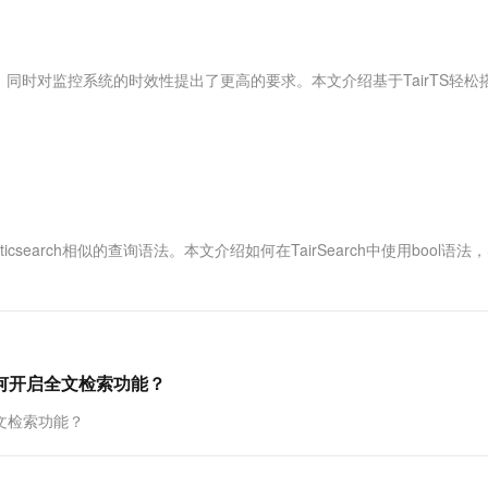
服务生态伙伴
视觉 Coding、空间感知、多模态思考等全面升级
1M上下文，专为长程任务能力而生
云工开物
企业应用
Works
Night Plan 支持 Qwen 3.8-Max
云原生大数据计算服务 MaxCompute
AI 办公
容器服务 Kub
NEW
Red Hat
30+ 款产品免费体验
Data Agent 驱动的一站式 Data+AI 开发治理平台
夜间 5 折，Qwen/Meoo/TokenPlan 客户专享
面向分析的企业级SaaS模式云数据仓库
AI智能应用
提供一站式管
科研合作
ERP
堂（旗舰版）
SUSE
同时对监控系统的时效性提出了更高的要求。本文介绍基于TairTS轻松
智能客服
AI 应用构建
大模型原生
CRM
防护产品
2个月
自动承接线索
建站小程序
Qoder
大模型服务平台百炼-应用模版
OA 办公系统
HOT
NEW
面向真实软件
个人版上线、团队版降价；千问3.8-Max首发发尝鲜
丰富多元化的应用模版和解决方案
力提升
财税管理
模板建站
万有无界
大模型服务平台百炼-智能体
400电话
定制建站
的模型效果
灵活可视化地构建企业级 Agent
ticsearch相似的查询语法。本文介绍如何在TairSearch中使用bool语法
方案
广告营销
模板小程序
秒悟
人工智能平台 PAI
定制小程序
云端极速 AI 
新一代 AI 视频生成模型，深度适配广告营销等场景
AI Native 的算法工程平台，一站式完成建模、训练、推理服务部署
APP 开发
建站系统
如何开启全文检索功能？
全文检索功能？
AI 应用
10分钟微调：让0.6B模型媲美235B模
多模态数据信
型
依托云原生高可用架构,实现Dify私有化部署
用1%尺寸在特定领域达到大模型90%以上效果