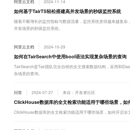
阿里云文档
2024-11-14
大数据开发治理平台 Data
AI 产品 免费试用
网络
安全
云开发大赛
Tableau 订阅
如何基于TairTS轻松搭建高并发场景的秒级监控系统
1亿+ 大模型 tokens 和 
可观测
入门学习赛
中间件
AI空中课堂在线直播课
随着不断增长的监控指标与数据流量，监控系统变得越来越复杂，
云防火墙
140+云产品 免费试用
大模型服务
并发场景的秒级监控系统。
上云与迁云
云原生的云上边界网络安全
产品新客免费试用，最长1
数据库
生态解决方案
千问AI平台-Token Plan
企业出海
大模型ACA认证体验
大数据计算
阿里云文档
2024-10-29
助力企业全员 AI 认知与能
行业生态解决方案
政企业务
媒体服务
千问AI平台-模型体验
如何在TairSearch中使用bool语法实现复杂场景的查询
开发者生态解决方案
在线体验全尺寸、多种模态
企业服务与云通信
TairSearch是Tair团队完全自研的全文搜索数据结构，采用和Elas
AI 开发和 AI 应用解决
杂场景的查询。
Happy 系列大模型
域名与网站
终端用户计算
问答
2024-07-27
来自：开发者社区
Serverless
ClickHouse数据库的全文检索功能适用于哪些场景，
大模型解决方案
ClickHouse数据库的全文检索功能适用于哪些场景，如何开启
开发工具
快速部署 Dify，高效搭建 
迁移与运维管理