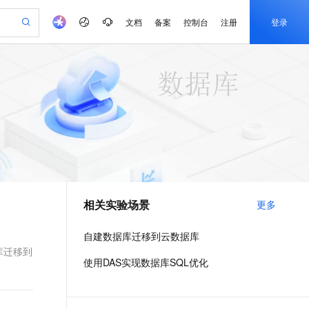
文档
备案
控制台
注册
登录
验
作计划
器
AI 活动
专业服务
服务伙伴合作计划
开发者社区
加入我们
产品动态
服务平台百炼
阿里云 OPC 创新助力计划
一站式生成采购清单，支持单品或批量购买
io：打造专属 AI 语音助手
S产品伙伴计划（繁花）
峰会
CS
造的大模型服务与应用开发平台
一句话生成原生可编辑精美 PPT 文稿
AI 生产力先锋
Al MaaS 服务伙伴赋能合作
域名
博文
Careers
至高可申请百万元
Qwen3.8-Max 模型上线
开启高性价比 AI 编程新体验
弹性可伸缩的云计算服务
Qwen-Audio-3.0-Realtime 端到端实时语音角色扮演
输入一句话想法, 轻松生成专业的 PPT
先锋实践拓展 AI 生产力的边界
Token 补贴，五大权
计划
海大会
伙伴信用分合作计划
商标
问答
社会招聘
益加速 OPC 成功
eek-V4-Pro
SS
一键部署幻兽帕鲁游戏服务器
飞天发布时刻
HOT
Open Search 向量检索版支
划
备案
电子书
校园招聘
pSeek-V4-Pro
视频创作，一键激活电商全链路生产力
稳定、安全、高性价比、高性能的云存储服务
一键购买专属联机服务器，轻松开启游戏
所见，即是所愿
持视频检索 Pipeline 功能
更多支持
划
公司注册
镜像站
视频生成
语音识别与合成
专属 QwenPaw
漫剧工坊：一站式动画创作平台
AI 实训营
HOT
应用身份服务 (IDaaS)
合作伙伴培训与认证
相关实验场景
更多
划
上云迁移
站生成，高效打造优质广告素材
全接入的云上超级电脑
从聊天伙伴进化为能主动干活的本地数字员工
快速生产连贯的高质量长漫剧
从基础到进阶，Agent 创客手把手教你
OpenClaw 管理能力上线
e-1.1-T2V
Qwen3-TTS-Flash
lScope
我要反馈
查询合作伙伴
畅细腻的高质量视频
离线语音合成大模型，多语言方言自适应，低延迟高稳定
n Alibaba Cloud ISV 合作
代维服务
建企业门户网站
10 分钟搭建微信、支付宝小程序
自建数据库迁移到云数据库
MaxCompute MaxFrame 提
创新加速
ope
登录合作伙伴管理后台
我要建议
站，无忧落地极速上线
以可视化方式快速构建移动和 PC 门户网站
国内短信简单易用，安全可靠，秒级触达，全球覆盖200+国家和地区。
高效部署网站，快速应用到小程序
供自动弹性内存功能
库迁移到
e-1.1-I2V
Cosyvoice-V3-Flash
使用DAS实现数据库SQL优化
安全
畅自然，细节丰富
高表现力语音合成大模型，语音克隆听感自然
我要投诉
PolarDB
上云场景组合购
Milvus 弹性伸缩功能新增节
伴
漫剧创作，剧本、分镜、视频高效生成
100%兼容MySQL、PostgreSQL，兼容Oracle，支持集中和分布式
覆盖90%+业务场景，专享组合折扣价
点支持范围
2V
VPN
Fun-ASR