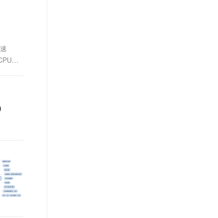
t.diy 一步搞定创意建站
构建大模型应用的安全防护体系
通过自然语言交互简化开发流程,全栈开发支持
通过阿里云安全产品对 AI 应用进行安全防护
加速
CPU和
)