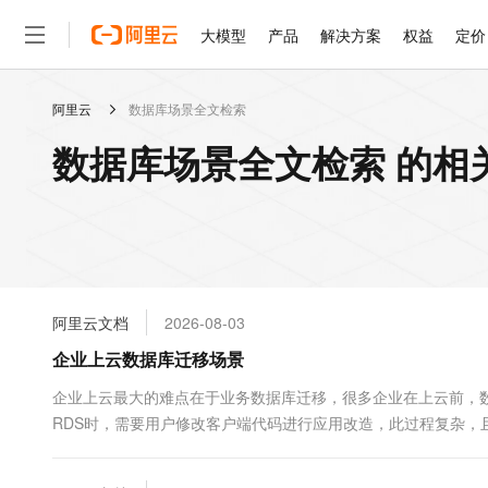
大模型
产品
解决方案
权益
定价
阿里云
数据库场景全文检索
大模型
产品
解决方案
权益
定价
云市场
伙伴
服务
了解阿里云
精选产品
精选解决方案
普惠上云
产品定价
精选商城
成为销售伙伴
售前咨询
为什么选择阿里云
千问AI平台
数据库场景全文检索 的相
了解云产品的定价详情
大模型服务平台百炼
千问办公，解锁你的工作
普惠上云 官方力荐
分销伙伴
在线服务
网站建设
什么是云计算
大
大模型服务与应用平台
企业级Agent产品，直接
云服务器38元/年起，超
咨询伙伴
多端小程序
技术领先
云上成本管理
售后服务
轻量应用服务器
Agency Agents：拥
官方推荐返现计划
大模型
精选产品
精选解决方案
Salesforce 国际版订阅
稳定可靠
管理和优化成本
推荐新用户得奖励，单订单
销售伙伴合作计划
自助服务
友盟天域
安全合规
人工智能与机器学习
AI
文本生成
云数据库 RDS
HappyHorse 打造一
云工开物
无影生态合作计划
在线服务
阿里云文档
2026-08-03
观测云
分析师报告
高校专属算力普惠，学生认
计算
互联网应用开发
Qwen3.8-Max
HOT
Salesforce On Alibaba C
工单服务
企业上云数据库迁移场景
智能体时代全能旗舰模型
Tuya 物联网平台阿里云
研究报告与白皮书
人工智能平台 PAI
快速拥有专属 OpenClaw
大模
Consulting Partner 合
大数据
容器
免费试用
短信专区
一站式AI开发、训练和推
企业上云最大的难点在于业务数据库迁移，很多企业在上云前，数
蓝凌 OA
Qwen3.7-Plus
AI 大模型销售与服务生
现代化应用
RDS时，需要用户修改客户端代码进行应用改造，此过程复杂，
存储
天池大赛
能看、能想、能动手的多模
云解析DNS
解决方案免费试用 新老
电子合同
最高领取价值200元试用
安全
网络与CDN
AI 算法大赛
Qwen3-VL-Plus
畅捷通